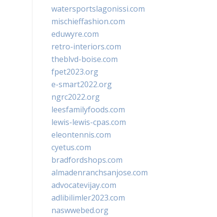
watersportslagonissi.com
mischieffashion.com
eduwyre.com
retro-interiors.com
theblvd-boise.com
fpet2023.org
e-smart2022.org
ngrc2022.org
leesfamilyfoods.com
lewis-lewis-cpas.com
eleontennis.com
cyetus.com
bradfordshops.com
almadenranchsanjose.com
advocatevijay.com
adlibilimler2023.com
naswwebed.org