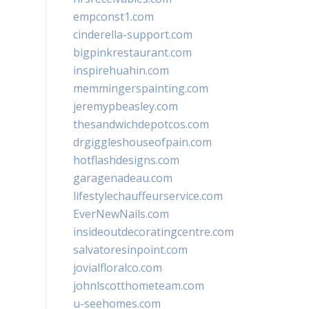
empconst1.com
cinderella-support.com
bigpinkrestaurant.com
inspirehuahin.com
memmingerspainting.com
jeremypbeasley.com
thesandwichdepotcos.com
drgiggleshouseofpain.com
hotflashdesigns.com
garagenadeau.com
lifestylechauffeurservice.com
EverNewNails.com
insideoutdecoratingcentre.com
salvatoresinpoint.com
jovialfloralco.com
johnlscotthometeam.com
u-seehomes.com