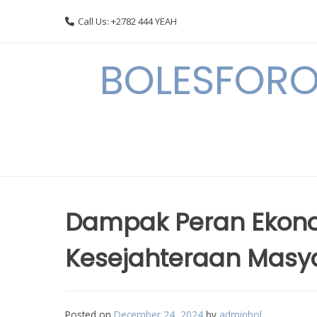
Skip
Call Us: +2782 444 YEAH
to
content
BOLESFORO
Dampak Peran Ekono
Kesejahteraan Masya
Posted on
December 24, 2024
by
adminbol