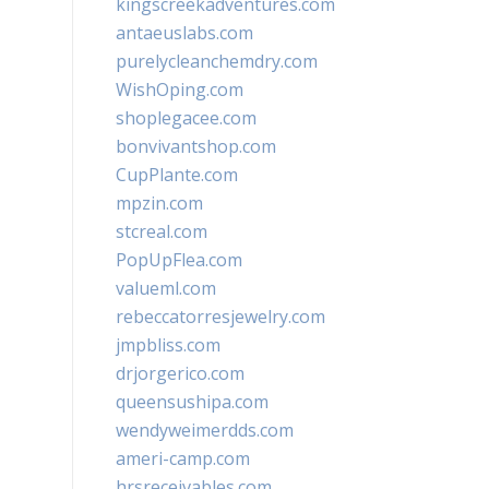
kingscreekadventures.com
antaeuslabs.com
purelycleanchemdry.com
WishOping.com
shoplegacee.com
bonvivantshop.com
CupPlante.com
mpzin.com
stcreal.com
PopUpFlea.com
valueml.com
rebeccatorresjewelry.com
jmpbliss.com
drjorgerico.com
queensushipa.com
wendyweimerdds.com
ameri-camp.com
hrsreceivables.com