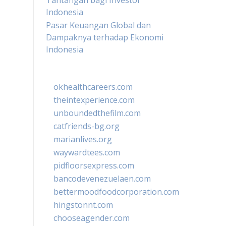
Tantangan bagi Investor
Indonesia
Pasar Keuangan Global dan
Dampaknya terhadap Ekonomi
Indonesia
okhealthcareers.com
theintexperience.com
unboundedthefilm.com
catfriends-bg.org
marianlives.org
waywardtees.com
pidfloorsexpress.com
bancodevenezuelaen.com
bettermoodfoodcorporation.com
hingstonnt.com
chooseagender.com