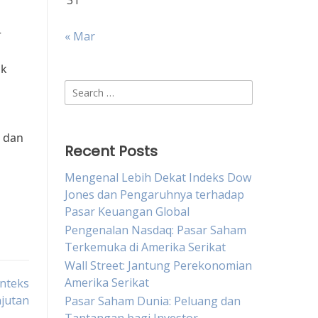
31
r
« Mar
ak
Search
for:
, dan
Recent Posts
Mengenal Lebih Dekat Indeks Dow
Jones dan Pengaruhnya terhadap
Pasar Keuangan Global
Pengenalan Nasdaq: Pasar Saham
Terkemuka di Amerika Serikat
Wall Street: Jantung Perekonomian
Amerika Serikat
onteks
jutan
Pasar Saham Dunia: Peluang dan