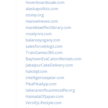
hoverboardssale.com
alaskapolitics.com
stsmp.org
manoelneves.com
mandelaeffectlibrary.com
roselynns.com
balanceyoganj.com
salesforceblogs.com
TrainGames365.com
BaytownEvaCationRentals.com
JabalpurCakeDelivery.com
halobjd.com
intelligenceqatar.com
PikaPikaApp.com
takecareofbusinessdfw.org
HamadaOfJapan.com
VersifyLifestyle.com