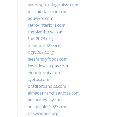
watersportslagonissi.com
mischieffashion.com
eduwyre.com
retro-interiors.com
theblvd-boise.com
fpet2023.org
e-smart2022.org
ngrc2022.org
leesfamilyfoods.com
lewis-lewis-cpas.com
eleontennis.com
cyetus.com
bradfordshops.com
almadenranchsanjose.com
advocatevijay.com
adlibilimler2023.com
naswwebed.org