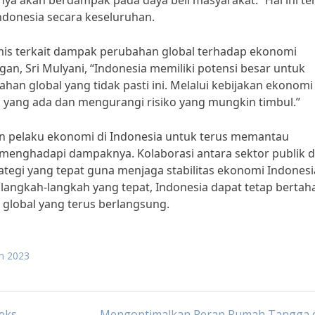
rnya akan berdampak pada daya beli masyarakat.” Hal ini te
onesia secara keseluruhan.
is terkait dampak perubahan global terhadap ekonomi
n, Sri Mulyani, “Indonesia memiliki potensi besar untuk
an global yang tidak pasti ini. Melalui kebijakan ekonomi
 yang ada dan mengurangi risiko yang mungkin timbul.”
n pelaku ekonomi di Indonesia untuk terus memantau
menghadapi dampaknya. Kolaborasi antara sektor publik 
tegi yang tepat guna menjaga stabilitas ekonomi Indonesi
langkah-langkah yang tepat, Indonesia dapat tetap bertah
global yang terus berlangsung.
un 2023
eks
Mengoptimalkan Peran Rumah Tangga 