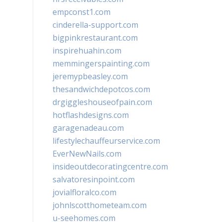
empconst1.com
cinderella-support.com
bigpinkrestaurant.com
inspirehuahin.com
memmingerspainting.com
jeremypbeasley.com
thesandwichdepotcos.com
drgiggleshouseofpain.com
hotflashdesigns.com
garagenadeau.com
lifestylechauffeurservice.com
EverNewNails.com
insideoutdecoratingcentre.com
salvatoresinpoint.com
jovialfloralco.com
johnlscotthometeam.com
u-seehomes.com