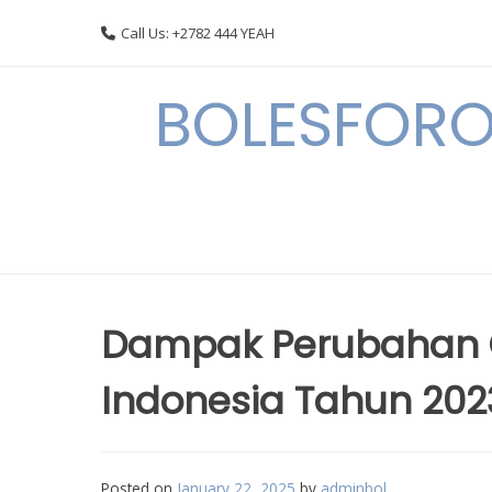
Skip
Call Us: +2782 444 YEAH
to
content
BOLESFORO
Dampak Perubahan G
Indonesia Tahun 202
Posted on
January 22, 2025
by
adminbol