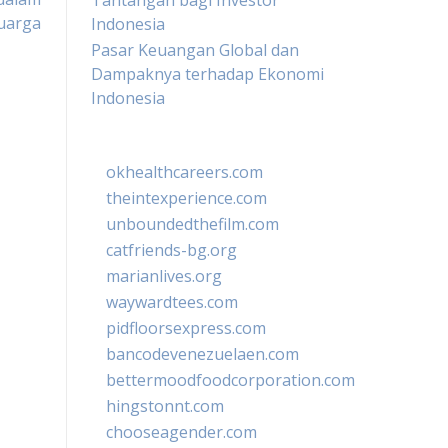
Tantangan bagi Investor
uarga
Indonesia
Pasar Keuangan Global dan
Dampaknya terhadap Ekonomi
Indonesia
okhealthcareers.com
theintexperience.com
unboundedthefilm.com
catfriends-bg.org
marianlives.org
waywardtees.com
pidfloorsexpress.com
bancodevenezuelaen.com
bettermoodfoodcorporation.com
hingstonnt.com
chooseagender.com