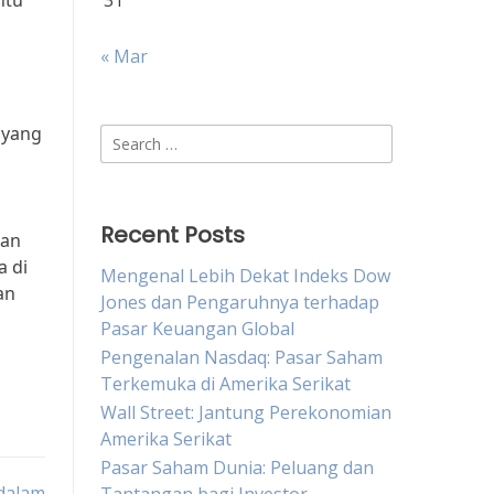
ntu
31
« Mar
 yang
Search
for:
Recent Posts
dan
a di
Mengenal Lebih Dekat Indeks Dow
an
Jones dan Pengaruhnya terhadap
Pasar Keuangan Global
Pengenalan Nasdaq: Pasar Saham
Terkemuka di Amerika Serikat
Wall Street: Jantung Perekonomian
Amerika Serikat
Pasar Saham Dunia: Peluang dan
dalam