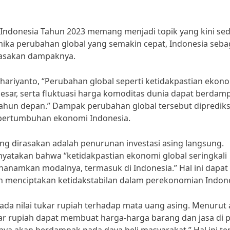
ndonesia Tahun 2023 memang menjadi topik yang kini se
ika perubahan global yang semakin cepat, Indonesia seba
rasakan dampaknya.
uhariyanto, “Perubahan global seperti ketidakpastian ekon
esar, serta fluktuasi harga komoditas dunia dapat berdam
ahun depan.” Dampak perubahan global tersebut diprediks
pertumbuhan ekonomi Indonesia.
ng dirasakan adalah penurunan investasi asing langsung.
atakan bahwa “ketidakpastian ekonomi global seringkali
nanamkan modalnya, termasuk di Indonesia.” Hal ini dapat
 menciptakan ketidakstabilan dalam perekonomian Indone
ada nilai tukar rupiah terhadap mata uang asing. Menurut 
 tukar rupiah dapat membuat harga-harga barang dan jasa di 