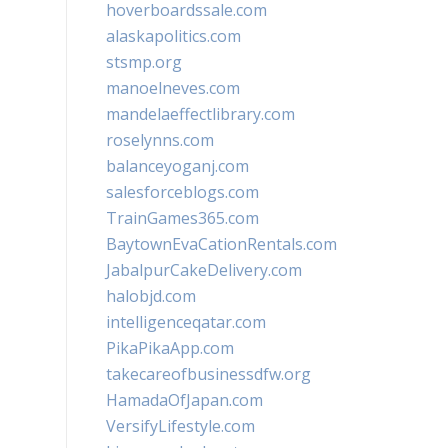
hoverboardssale.com
alaskapolitics.com
stsmp.org
manoelneves.com
mandelaeffectlibrary.com
roselynns.com
balanceyoganj.com
salesforceblogs.com
TrainGames365.com
BaytownEvaCationRentals.com
JabalpurCakeDelivery.com
halobjd.com
intelligenceqatar.com
PikaPikaApp.com
takecareofbusinessdfw.org
HamadaOfJapan.com
VersifyLifestyle.com