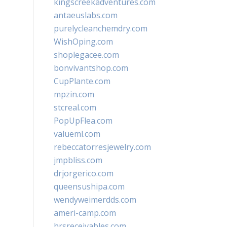
kingscreekadventures.com
antaeuslabs.com
purelycleanchemdry.com
WishOping.com
shoplegacee.com
bonvivantshop.com
CupPlante.com
mpzin.com
stcreal.com
PopUpFlea.com
valueml.com
rebeccatorresjewelry.com
jmpbliss.com
drjorgerico.com
queensushipa.com
wendyweimerdds.com
ameri-camp.com
hrsreceivables.com