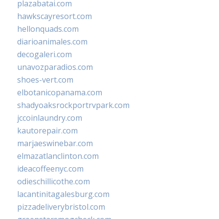
plazabatai.com
hawkscayresort.com
hellonquads.com
diarioanimales.com
decogaleri.com
unavozparadios.com
shoes-vert.com
elbotanicopanama.com
shadyoaksrockportrvpark.com
jccoinlaundry.com
kautorepair.com
marjaeswinebar.com
elmazatlanclinton.com
ideacoffeenyc.com
odieschillicothe.com
lacantinitagalesburg.com
pizzadeliverybristol.com