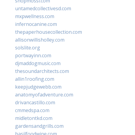
shopmossi.com
untamedcollectivesd.com
mxpwellness.com
infernocanine.com
thepaperhousecollection.com
allisonwillisholley.com
solslite.org
portwayinn.com
djmaddogmusic.com
thesoundarchitects.com
allin1roofing.com
keepjudgewebb.com
anatomyofadventure.com
drivancastillo.com
cmmedspa.com
midletontkd.com
gardensandgrills.com
basilfoodwine.com