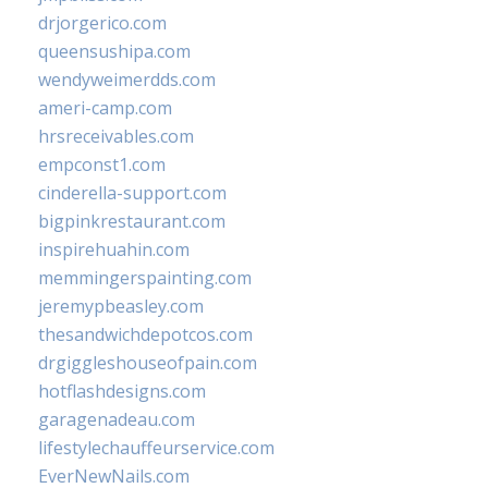
drjorgerico.com
queensushipa.com
wendyweimerdds.com
ameri-camp.com
hrsreceivables.com
empconst1.com
cinderella-support.com
bigpinkrestaurant.com
inspirehuahin.com
memmingerspainting.com
jeremypbeasley.com
thesandwichdepotcos.com
drgiggleshouseofpain.com
hotflashdesigns.com
garagenadeau.com
lifestylechauffeurservice.com
EverNewNails.com