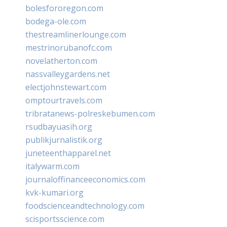
bolesfororegon.com
bodega-ole.com
thestreamlinerlounge.com
mestrinorubanofc.com
novelatherton.com
nassvalleygardens.net
electjohnstewart.com
omptourtravels.com
tribratanews-polreskebumen.com
rsudbayuasih.org
publikjurnalistik.org
juneteenthapparel.net
italywarm.com
journaloffinanceeconomics.com
kvk-kumari.org
foodscienceandtechnology.com
scisportsscience.com