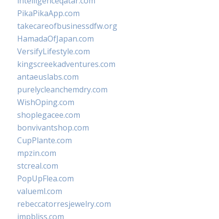
intelligenceqatar.com
PikaPikaApp.com
takecareofbusinessdfw.org
HamadaOfJapan.com
VersifyLifestyle.com
kingscreekadventures.com
antaeuslabs.com
purelycleanchemdry.com
WishOping.com
shoplegacee.com
bonvivantshop.com
CupPlante.com
mpzin.com
stcreal.com
PopUpFlea.com
valueml.com
rebeccatorresjewelry.com
jmpbliss.com