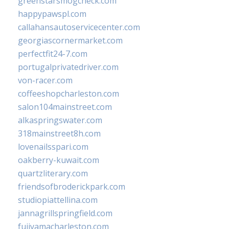
greenstarsmogcheck.com
happypawspl.com
callahansautoservicecenter.com
georgiascornermarket.com
perfectfit24-7.com
portugalprivatedriver.com
von-racer.com
coffeeshopcharleston.com
salon104mainstreet.com
alkaspringswater.com
318mainstreet8h.com
lovenailsspari.com
oakberry-kuwait.com
quartzliterary.com
friendsofbroderickpark.com
studiopiattellina.com
jannagrillspringfield.com
fujiyamacharleston.com