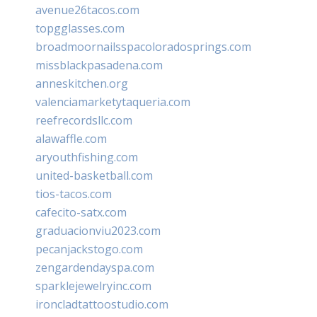
avenue26tacos.com
topgglasses.com
broadmoornailsspacoloradosprings.com
missblackpasadena.com
anneskitchen.org
valenciamarketytaqueria.com
reefrecordsllc.com
alawaffle.com
aryouthfishing.com
united-basketball.com
tios-tacos.com
cafecito-satx.com
graduacionviu2023.com
pecanjackstogo.com
zengardendayspa.com
sparklejewelryinc.com
ironcladtattoostudio.com