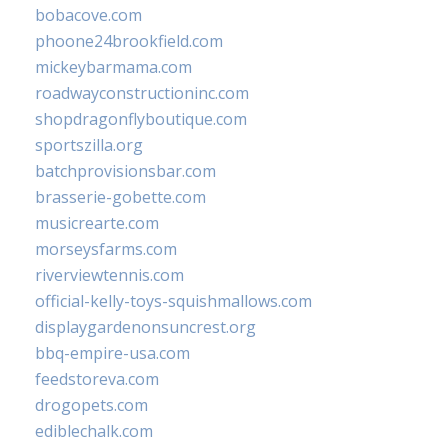
bobacove.com
phoone24brookfield.com
mickeybarmama.com
roadwayconstructioninc.com
shopdragonflyboutique.com
sportszilla.org
batchprovisionsbar.com
brasserie-gobette.com
musicrearte.com
morseysfarms.com
riverviewtennis.com
official-kelly-toys-squishmallows.com
displaygardenonsuncrest.org
bbq-empire-usa.com
feedstoreva.com
drogopets.com
ediblechalk.com