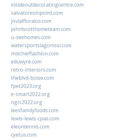
insideoutdecoratingcentre.com
salvatoresinpoint.com
jovialfloralco.com
johnlscotthometeam.com
u-seehomes.com
watersportslagonissi.com
mischieffashion.com
eduwyre.com
retro-interiors.com
theblvd-boise.com
fpet2023.org
e-smart2022.org
ngrc2022.org
leesfamilyfoods.com
lewis-lewis-cpas.com
eleontennis.com
cyetus.com