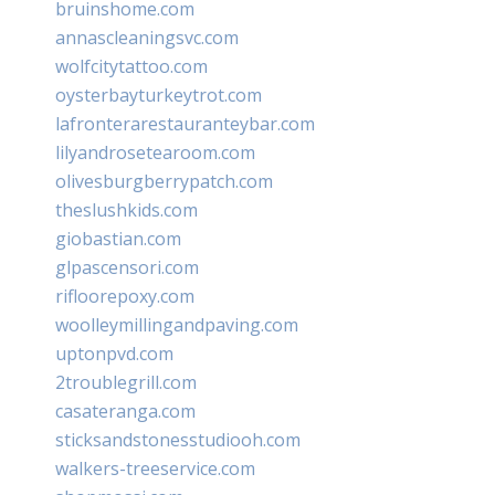
bruinshome.com
annascleaningsvc.com
wolfcitytattoo.com
oysterbayturkeytrot.com
lafronterarestauranteybar.com
lilyandrosetearoom.com
olivesburgberrypatch.com
theslushkids.com
giobastian.com
glpascensori.com
rifloorepoxy.com
woolleymillingandpaving.com
uptonpvd.com
2troublegrill.com
casateranga.com
sticksandstonesstudiooh.com
walkers-treeservice.com