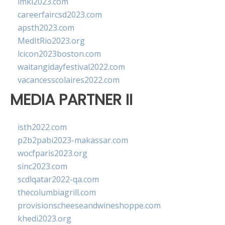
imkl2023.com
careerfaircsd2023.com
apsth2023.com
MedItRio2023.org
lcicon2023boston.com
waitangidayfestival2022.com
vacancesscolaires2022.com
MEDIA PARTNER II
isth2022.com
p2b2pabi2023-makassar.com
wocfparis2023.org
sinc2023.com
scdlqatar2022-qa.com
thecolumbiagrill.com
provisionscheeseandwineshoppe.com
khedi2023.org