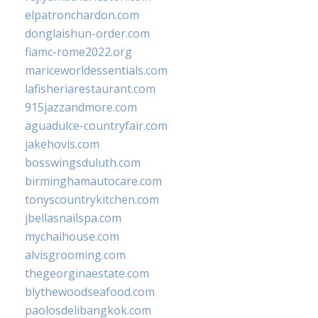
elpatronchardon.com
donglaishun-order.com
fiamc-rome2022.org
mariceworldessentials.com
lafisheriarestaurant.com
915jazzandmore.com
aguadulce-countryfair.com
jakehovis.com
bosswingsduluth.com
birminghamautocare.com
tonyscountrykitchen.com
jbellasnailspa.com
mychaihouse.com
alvisgrooming.com
thegeorginaestate.com
blythewoodseafood.com
paolosdelibangkok.com