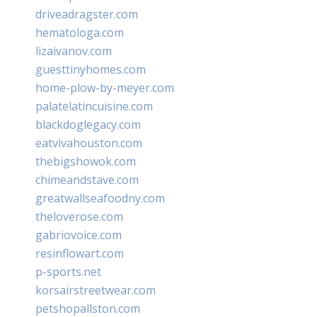
driveadragster.com
hematologa.com
lizaivanov.com
guesttinyhomes.com
home-plow-by-meyer.com
palatelatincuisine.com
blackdoglegacy.com
eatvivahouston.com
thebigshowok.com
chimeandstave.com
greatwallseafoodny.com
theloverose.com
gabriovoice.com
resinflowart.com
p-sports.net
korsairstreetwear.com
petshopallston.com