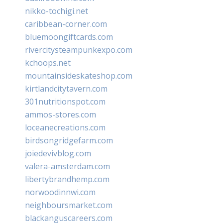
nikko-tochigi.net
caribbean-corner.com
bluemoongiftcards.com
rivercitysteampunkexpo.com
kchoops.net
mountainsideskateshop.com
kirtlandcitytavern.com
301nutritionspot.com
ammos-stores.com
loceanecreations.com
birdsongridgefarm.com
joiedevivblog.com
valera-amsterdam.com
libertybrandhemp.com
norwoodinnwi.com
neighboursmarket.com
blackanguscareers.com