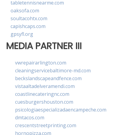
tabletennisnearme.com
oaksofa.com
soultacohtx.com
capishcaps.com
gpsyfl.org
MEDIA PARTNER III
vwrepairarlington.com
cleaningservicebaltimore-md.com
beckslandscapeandfence.com
vistaaltadelveramendi.com
coastlinecateringnc.com
cuesburgershouston.com
psicologiaespecializadaencampeche.com
dmtacos.com
crescentstreetprinting.com
hornopizza.com