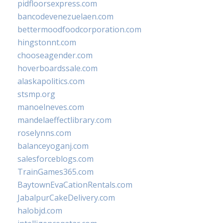
pidfloorsexpress.com
bancodevenezuelaen.com
bettermoodfoodcorporation.com
hingstonnt.com
chooseagender.com
hoverboardssale.com
alaskapolitics.com
stsmp.org
manoelneves.com
mandelaeffectlibrary.com
roselynns.com
balanceyoganj.com
salesforceblogs.com
TrainGames365.com
BaytownEvaCationRentals.com
JabalpurCakeDelivery.com
halobjd.com