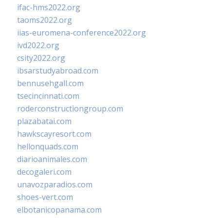
ifac-hms2022.org
taoms2022.org
iias-euromena-conference2022.org
ivd2022.org
csity2022.org
ibsarstudyabroad.com
bennusehgall.com
tsecincinnati.com
roderconstructiongroup.com
plazabatai.com
hawkscayresort.com
hellonquads.com
diarioanimales.com
decogaleri.com
unavozparadios.com
shoes-vert.com
elbotanicopanama.com