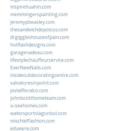
inspirehuahin.com
memmingerspainting.com
jeremypbeasley.com
thesandwichdepotcos.com
drgiggleshouseofpain.com
hotflashdesigns.com
garagenadeau.com
lifestylechauffeurservice.com
EverNewNails.com
insideoutdecoratingcentre.com
salvatoresinpoint.com
jovialfloralco.com
johnlscotthometeam.com
u-seehomes.com
watersportslagonissi.com
mischieffashion.com
eduwyre.com