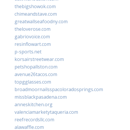
thebigshowok.com
chimeandstave.com
greatwallseafoodny.com
theloverose.com
gabriovoice.com
resinflowart.com
p-sports.net
korsairstreetwear.com
petshopallston.com
avenue26tacos.com
topgglasses.com
broadmoornailsspacoloradosprings.com
missblackpasadena.com
anneskitchen.org
valenciamarketytaqueria.com
reefrecordsllc.com
alawaffle.com