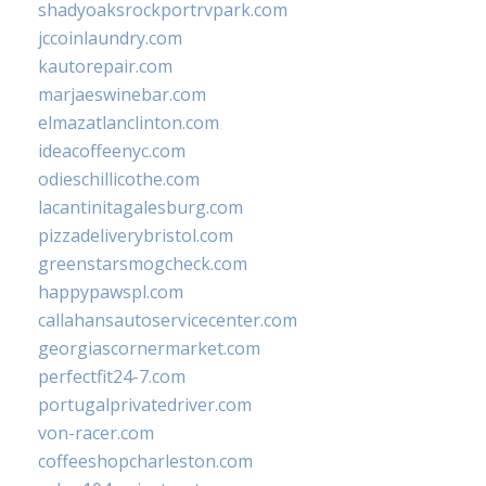
shadyoaksrockportrvpark.com
jccoinlaundry.com
kautorepair.com
marjaeswinebar.com
elmazatlanclinton.com
ideacoffeenyc.com
odieschillicothe.com
lacantinitagalesburg.com
pizzadeliverybristol.com
greenstarsmogcheck.com
happypawspl.com
callahansautoservicecenter.com
georgiascornermarket.com
perfectfit24-7.com
portugalprivatedriver.com
von-racer.com
coffeeshopcharleston.com