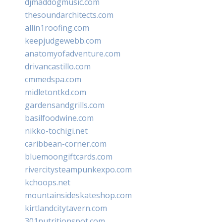
djmaddogmusic.com
thesoundarchitects.com
allin1roofing.com
keepjudgewebb.com
anatomyofadventure.com
drivancastillo.com
cmmedspa.com
midletontkd.com
gardensandgrills.com
basilfoodwine.com
nikko-tochigi.net
caribbean-corner.com
bluemoongiftcards.com
rivercitysteampunkexpo.com
kchoops.net
mountainsideskateshop.com
kirtlandcitytavern.com
301nutritionspot.com