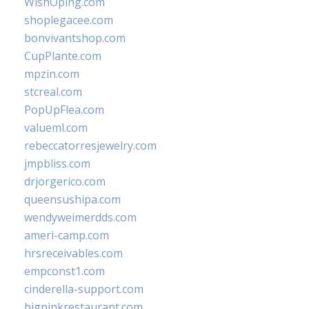
WishOping.com
shoplegacee.com
bonvivantshop.com
CupPlante.com
mpzin.com
stcreal.com
PopUpFlea.com
valueml.com
rebeccatorresjewelry.com
jmpbliss.com
drjorgerico.com
queensushipa.com
wendyweimerdds.com
ameri-camp.com
hrsreceivables.com
empconst1.com
cinderella-support.com
bigpinkrestaurant.com