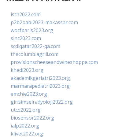
isth2022.com
p2b2pabi2023-makassar.com
wocfparis2023.org
sinc2023.com
scdlqatar2022-qa.com
thecolumbiagrill.com
provisionscheeseandwineshoppe.com
khedi2023.org
akademikgeriatri2023.org
marmarapediatri2023.org
emchie2023.org
girisimselradyoloji2022.org
utcd2022.org
biosensor2022.org
ialp2022.org
klivet2022.org