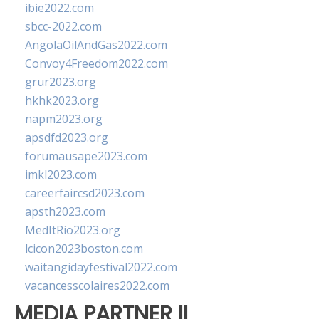
ibie2022.com
sbcc-2022.com
AngolaOilAndGas2022.com
Convoy4Freedom2022.com
grur2023.org
hkhk2023.org
napm2023.org
apsdfd2023.org
forumausape2023.com
imkl2023.com
careerfaircsd2023.com
apsth2023.com
MedItRio2023.org
lcicon2023boston.com
waitangidayfestival2022.com
vacancesscolaires2022.com
MEDIA PARTNER II