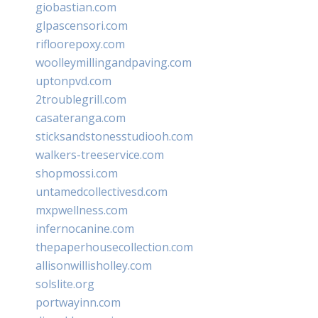
giobastian.com
glpascensori.com
rifloorepoxy.com
woolleymillingandpaving.com
uptonpvd.com
2troublegrill.com
casateranga.com
sticksandstonesstudiooh.com
walkers-treeservice.com
shopmossi.com
untamedcollectivesd.com
mxpwellness.com
infernocanine.com
thepaperhousecollection.com
allisonwillisholley.com
solslite.org
portwayinn.com