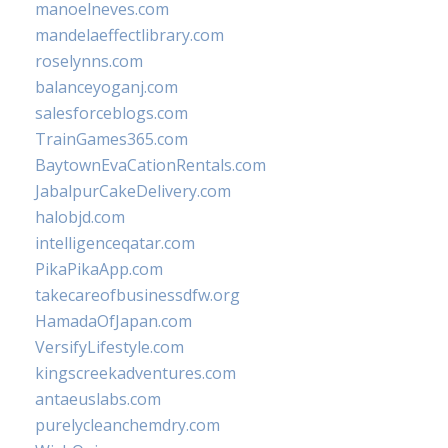
manoelneves.com
mandelaeffectlibrary.com
roselynns.com
balanceyoganj.com
salesforceblogs.com
TrainGames365.com
BaytownEvaCationRentals.com
JabalpurCakeDelivery.com
halobjd.com
intelligenceqatar.com
PikaPikaApp.com
takecareofbusinessdfw.org
HamadaOfJapan.com
VersifyLifestyle.com
kingscreekadventures.com
antaeuslabs.com
purelycleanchemdry.com