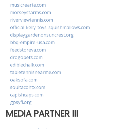
musicrearte.com
morseysfarms.com
riverviewtennis.com
official-kelly-toys-squishmallows.com
displaygardenonsuncrest.org
bbq-empire-usa.com
feedstoreva.com
drogopets.com
ediblechalk.com
tabletennisnearme.com
oaksofa.com
soultacohtx.com
capishcaps.com
gpsyfl.org
MEDIA PARTNER III