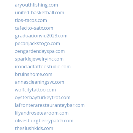
aryouthfishing.com
united-basketball.com
tios-tacos.com
cafecito-satx.com
graduacionviu2023.com
pecanjackstogo.com
zengardendayspa.com
sparklejewelryinc.com
ironcladtattoostudio.com
bruinshome.com
annascleaningsvc.com
wolfcitytattoo.com
oysterbayturkeytrot.com
lafronterarestauranteybar.com
lilyandrosetearoom.com
olivesburgberrypatch.com
theslushkids.com