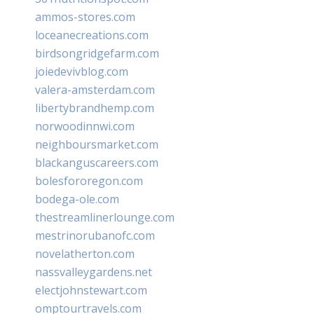
ammos-stores.com
loceanecreations.com
birdsongridgefarm.com
joiedevivblog.com
valera-amsterdam.com
libertybrandhemp.com
norwoodinnwi.com
neighboursmarket.com
blackanguscareers.com
bolesfororegon.com
bodega-ole.com
thestreamlinerlounge.com
mestrinorubanofc.com
novelatherton.com
nassvalleygardens.net
electjohnstewart.com
omptourtravels.com