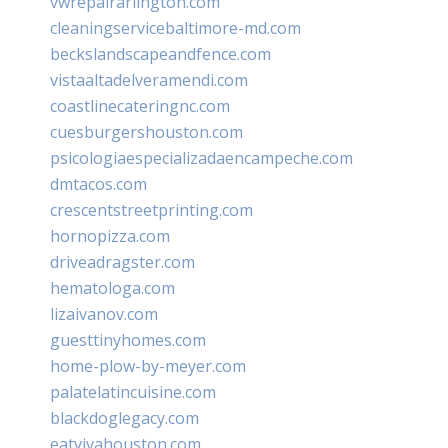
vwrepairarlington.com
cleaningservicebaltimore-md.com
beckslandscapeandfence.com
vistaaltadelveramendi.com
coastlinecateringnc.com
cuesburgershouston.com
psicologiaespecializadaencampeche.com
dmtacos.com
crescentstreetprinting.com
hornopizza.com
driveadragster.com
hematologa.com
lizaivanov.com
guesttinyhomes.com
home-plow-by-meyer.com
palatelatincuisine.com
blackdoglegacy.com
eatvivahouston.com