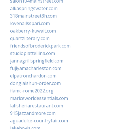
salon104mainstreet.com
alkaspringswater.com
318mainstreet8h.com
lovenailsspari.com
oakberry-kuwait.com
quartzliterary.com
friendsofbroderickpark.com
studiopiattellina.com
jannagrillspringfield.com
fujiyamacharleston.com
elpatronchardon.com
donglaishun-order.com
fiamc-rome2022.org
mariceworldessentials.com
lafisheriarestaurant.com
915jazzandmore.com
aguadulce-countryfair.com
jakehovis.com