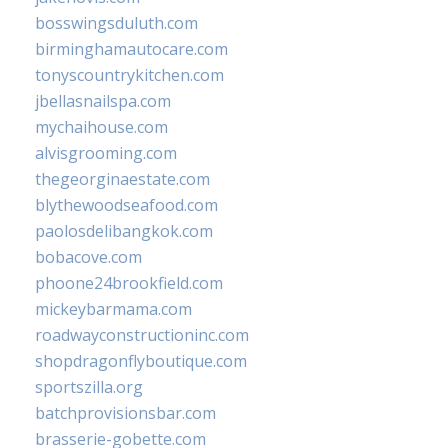
bosswingsduluth.com
birminghamautocare.com
tonyscountrykitchen.com
jbellasnailspa.com
mychaihouse.com
alvisgrooming.com
thegeorginaestate.com
blythewoodseafood.com
paolosdelibangkok.com
bobacove.com
phoone24brookfield.com
mickeybarmama.com
roadwayconstructioninc.com
shopdragonflyboutique.com
sportszilla.org
batchprovisionsbar.com
brasserie-gobette.com