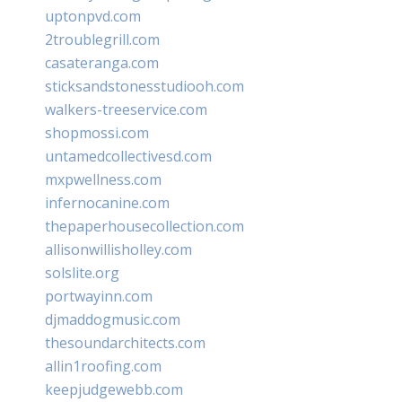
uptonpvd.com
2troublegrill.com
casateranga.com
sticksandstonesstudiooh.com
walkers-treeservice.com
shopmossi.com
untamedcollectivesd.com
mxpwellness.com
infernocanine.com
thepaperhousecollection.com
allisonwillisholley.com
solslite.org
portwayinn.com
djmaddogmusic.com
thesoundarchitects.com
allin1roofing.com
keepjudgewebb.com