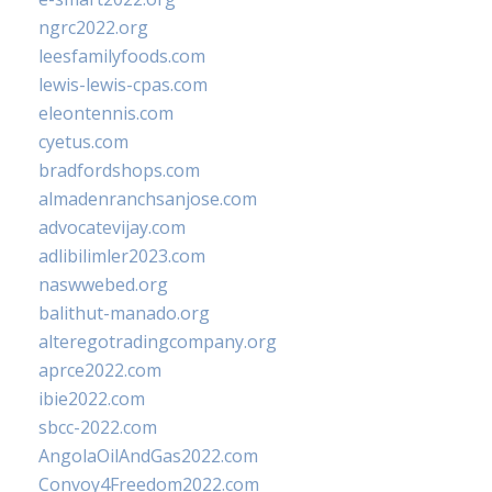
ngrc2022.org
leesfamilyfoods.com
lewis-lewis-cpas.com
eleontennis.com
cyetus.com
bradfordshops.com
almadenranchsanjose.com
advocatevijay.com
adlibilimler2023.com
naswwebed.org
balithut-manado.org
alteregotradingcompany.org
aprce2022.com
ibie2022.com
sbcc-2022.com
AngolaOilAndGas2022.com
Convoy4Freedom2022.com