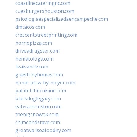
coastlinecateringnc.com
cuesburgershouston.com
psicologiaespecializadaencampeche.com
dmtacos.com
crescentstreetprinting.com
hornopizza.com
driveadragster.com
hematologa.com
lizaivanov.com
guesttinyhomes.com
home-plow-by-meyer.com
palatelatincuisine.com
blackdoglegacy.com
eatvivahouston.com
thebigshowok.com
chimeandstave.com
greatwallseafoodny.com