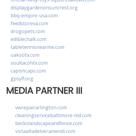
displaygardenonsuncrest.org
bbq-empire-usa.com
feedstoreva.com
drogopets.com
ediblechalk.com
tabletennisnearme.com
oaksofa.com
soultacohtx.com
capishcaps.com
gpsyfl.org
MEDIA PARTNER III
vwrepairarlington.com
cleaningservicebaltimore-md.com
beckslandscapeandfence.com
vistaaltadelveramendi.com