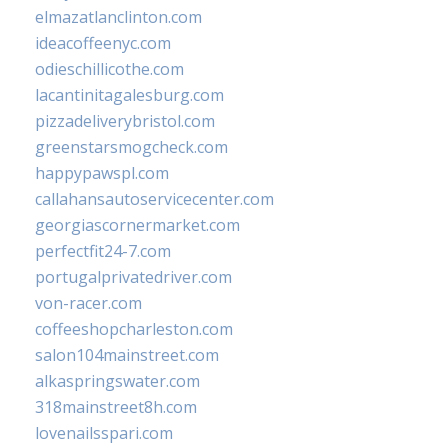
elmazatlanclinton.com
ideacoffeenyc.com
odieschillicothe.com
lacantinitagalesburg.com
pizzadeliverybristol.com
greenstarsmogcheck.com
happypawspl.com
callahansautoservicecenter.com
georgiascornermarket.com
perfectfit24-7.com
portugalprivatedriver.com
von-racer.com
coffeeshopcharleston.com
salon104mainstreet.com
alkaspringswater.com
318mainstreet8h.com
lovenailsspari.com