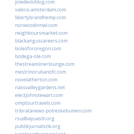
joiedevivblog.com
valera-amsterdam.com
libertybrandhemp.com
norwoodinnwi.com
neighboursmarket.com
blackanguscareers.com
bolesfororegon.com
bodega-ole.com
thestreamlinerlounge.com
mestrinorubanofc.com
novelatherton.com
nassvalleygardens.net
electjohnstewart.com
omptourtravels.com
tribratanews-polreskebumen.com
rsudbayuasih.org
publikjurnalistik.org
juneteenthapparel.net