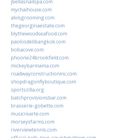
jbellasnailspa.com
mychaihouse.com
alvisgrooming.com
thegeorginaestate.com
blythewoodseafood.com
paolosdelibangkok.com
bobacove.com
phoone24brookfield.com
mickeybarmama.com
roadwayconstructioninc.com
shopdragonflyboutique.com
sportszilla.org
batchprovisionsbar.com
brasserie-gobette.com
musicrearte.com
morseysfarms.com
riverviewtennis.com
official-kelly-toys-squishmallows.com