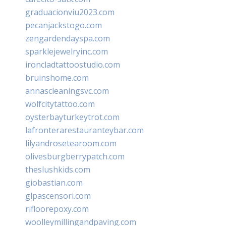
graduacionviu2023.com
pecanjackstogo.com
zengardendayspa.com
sparklejewelryinc.com
ironcladtattoostudio.com
bruinshome.com
annascleaningsvc.com
wolfcitytattoo.com
oysterbayturkeytrot.com
lafronterarestauranteybar.com
lilyandrosetearoom.com
olivesburgberrypatch.com
theslushkids.com
giobastian.com
glpascensori.com
rifloorepoxy.com
woolleymillingandpaving.com