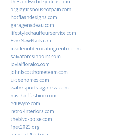
thesandwichdepotcos.com
drgiggleshouseofpain.com
hotflashdesigns.com
garagenadeau.com
lifestylechauffeurservice.com
EverNewNails.com
insideoutdecoratingcentre.com
salvatoresinpoint.com
jovialfloralco.com
johnlscotthometeam.com
u-seehomes.com
watersportslagonissi.com
mischieffashion.com
eduwyre.com
retro-interiors.com
theblvd-boise.com
fpet2023.org
e-smart2022.org