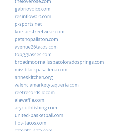
theloverose.com
gabriovoice.com
resinflowart.com
p-sports.net
korsairstreetwear.com
petshopallston.com
avenue26tacos.com
topgglasses.com
broadmoornailsspacoloradosprings.com
missblackpasadena.com
anneskitchen.org
valenciamarketytaqueria.com
reefrecordsllc.com
alawaffle.com
aryouthfishing.com
united-basketball.com
tios-tacos.com
cafecito-satx.com