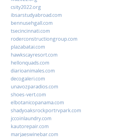
csity2022.org
ibsarstudyabroad.com
bennusehgall.com
tsecincinnati.com
roderconstructiongroup.com
plazabatai.com
hawkscayresort.com
hellonquads.com
diarioanimales.com
decogaleri.com
unavozparadios.com
shoes-vert.com
elbotanicopanama.com
shadyoaksrockportrvpark.com
jccoinlaundry.com
kautorepair.com
marjaeswinebar.com