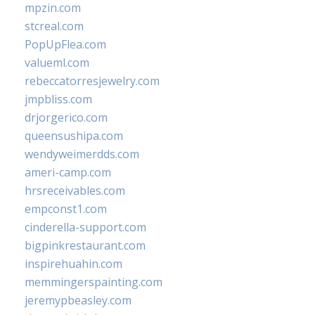
mpzin.com
stcreal.com
PopUpFlea.com
valueml.com
rebeccatorresjewelry.com
jmpbliss.com
drjorgerico.com
queensushipa.com
wendyweimerdds.com
ameri-camp.com
hrsreceivables.com
empconst1.com
cinderella-support.com
bigpinkrestaurant.com
inspirehuahin.com
memmingerspainting.com
jeremypbeasley.com