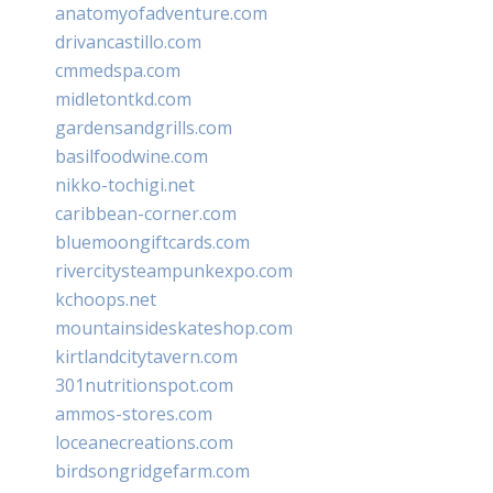
anatomyofadventure.com
drivancastillo.com
cmmedspa.com
midletontkd.com
gardensandgrills.com
basilfoodwine.com
nikko-tochigi.net
caribbean-corner.com
bluemoongiftcards.com
rivercitysteampunkexpo.com
kchoops.net
mountainsideskateshop.com
kirtlandcitytavern.com
301nutritionspot.com
ammos-stores.com
loceanecreations.com
birdsongridgefarm.com