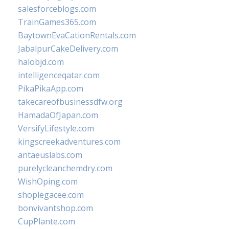
salesforceblogs.com
TrainGames365.com
BaytownEvaCationRentals.com
JabalpurCakeDelivery.com
halobjd.com
intelligenceqatar.com
PikaPikaApp.com
takecareofbusinessdfw.org
HamadaOfJapan.com
VersifyLifestyle.com
kingscreekadventures.com
antaeuslabs.com
purelycleanchemdry.com
WishOping.com
shoplegacee.com
bonvivantshop.com
CupPlante.com