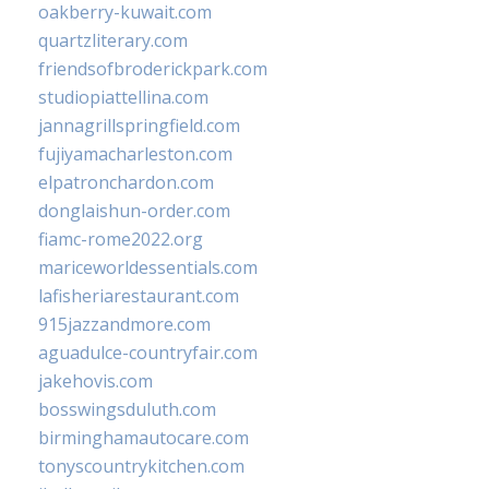
oakberry-kuwait.com
quartzliterary.com
friendsofbroderickpark.com
studiopiattellina.com
jannagrillspringfield.com
fujiyamacharleston.com
elpatronchardon.com
donglaishun-order.com
fiamc-rome2022.org
mariceworldessentials.com
lafisheriarestaurant.com
915jazzandmore.com
aguadulce-countryfair.com
jakehovis.com
bosswingsduluth.com
birminghamautocare.com
tonyscountrykitchen.com