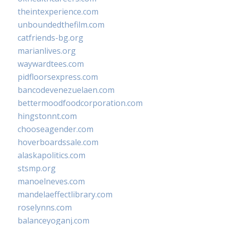
theintexperience.com
unboundedthefilm.com
catfriends-bg.org
marianlives.org
waywardtees.com
pidfloorsexpress.com
bancodevenezuelaen.com
bettermoodfoodcorporation.com
hingstonnt.com
chooseagender.com
hoverboardssale.com
alaskapolitics.com
stsmp.org
manoelneves.com
mandelaeffectlibrary.com
roselynns.com
balanceyoganj.com