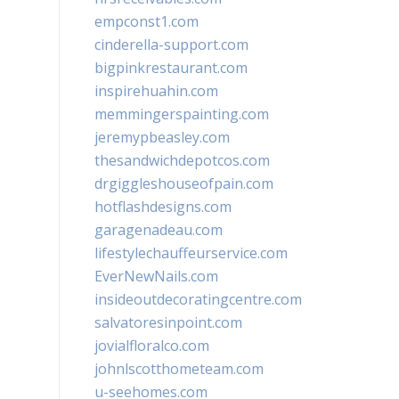
empconst1.com
cinderella-support.com
bigpinkrestaurant.com
inspirehuahin.com
memmingerspainting.com
jeremypbeasley.com
thesandwichdepotcos.com
drgiggleshouseofpain.com
hotflashdesigns.com
garagenadeau.com
lifestylechauffeurservice.com
EverNewNails.com
insideoutdecoratingcentre.com
salvatoresinpoint.com
jovialfloralco.com
johnlscotthometeam.com
u-seehomes.com