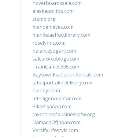
hoverboardssale.com
alaskapolitics.com
stsmp.org
manoelneves.com
mandelaeffectlibrary.com
roselynns.com
balanceyoganj.com
salesforceblogs.com
TrainGames365.com
BaytownEvaCationRentals.com
JabalpurCakeDelivery.com
halobjd.com
intelligenceqatar.com
PikaPikaApp.com
takecareofbusinessdfw.org
HamadaOfJapan.com
VersifyLifestyle.com