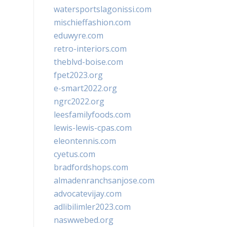
watersportslagonissi.com
mischieffashion.com
eduwyre.com
retro-interiors.com
theblvd-boise.com
fpet2023.org
e-smart2022.org
ngrc2022.org
leesfamilyfoods.com
lewis-lewis-cpas.com
eleontennis.com
cyetus.com
bradfordshops.com
almadenranchsanjose.com
advocatevijay.com
adlibilimler2023.com
naswwebed.org