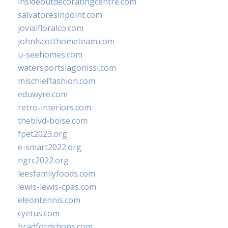
insideoutdecoratingcentre.com
salvatoresinpoint.com
jovialfloralco.com
johnlscotthometeam.com
u-seehomes.com
watersportslagonissi.com
mischieffashion.com
eduwyre.com
retro-interiors.com
theblvd-boise.com
fpet2023.org
e-smart2022.org
ngrc2022.org
leesfamilyfoods.com
lewis-lewis-cpas.com
eleontennis.com
cyetus.com
bradfordshops.com