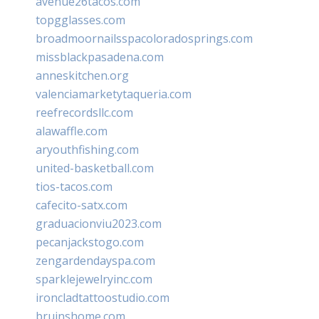
avenue26tacos.com
topgglasses.com
broadmoornailsspacoloradosprings.com
missblackpasadena.com
anneskitchen.org
valenciamarketytaqueria.com
reefrecordsllc.com
alawaffle.com
aryouthfishing.com
united-basketball.com
tios-tacos.com
cafecito-satx.com
graduacionviu2023.com
pecanjackstogo.com
zengardendayspa.com
sparklejewelryinc.com
ironcladtattoostudio.com
bruinshome.com