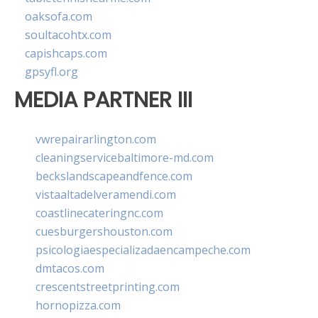
oaksofa.com
soultacohtx.com
capishcaps.com
gpsyfl.org
MEDIA PARTNER III
vwrepairarlington.com
cleaningservicebaltimore-md.com
beckslandscapeandfence.com
vistaaltadelveramendi.com
coastlinecateringnc.com
cuesburgershouston.com
psicologiaespecializadaencampeche.com
dmtacos.com
crescentstreetprinting.com
hornopizza.com