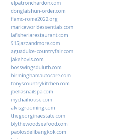
elpatronchardon.com
donglaishun-order.com
fiamc-rome2022.org
mariceworldessentials.com
lafisheriarestaurant.com
915jazzandmore.com
aguadulce-countryfair.com
jakehovis.com
bosswingsduluth.com
birminghamautocare.com
tonyscountrykitchen.com
jbellasnailspa.com
mychaihouse.com
alvisgrooming.com
thegeorginaestate.com
blythewoodseafood.com
paolosdelibangkok.com