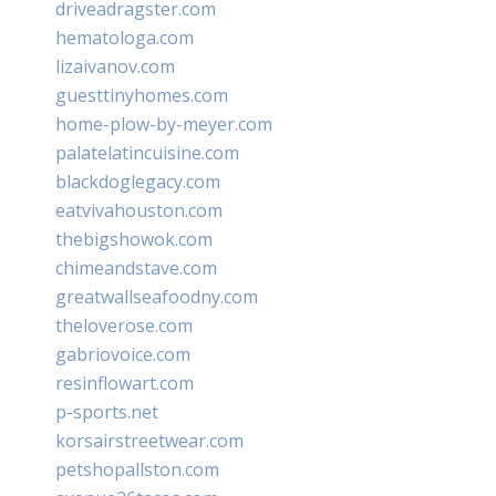
driveadragster.com
hematologa.com
lizaivanov.com
guesttinyhomes.com
home-plow-by-meyer.com
palatelatincuisine.com
blackdoglegacy.com
eatvivahouston.com
thebigshowok.com
chimeandstave.com
greatwallseafoodny.com
theloverose.com
gabriovoice.com
resinflowart.com
p-sports.net
korsairstreetwear.com
petshopallston.com