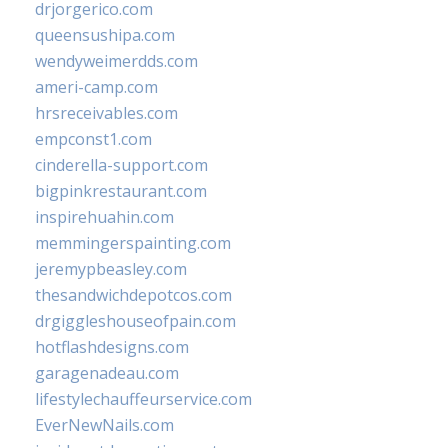
drjorgerico.com
queensushipa.com
wendyweimerdds.com
ameri-camp.com
hrsreceivables.com
empconst1.com
cinderella-support.com
bigpinkrestaurant.com
inspirehuahin.com
memmingerspainting.com
jeremypbeasley.com
thesandwichdepotcos.com
drgiggleshouseofpain.com
hotflashdesigns.com
garagenadeau.com
lifestylechauffeurservice.com
EverNewNails.com