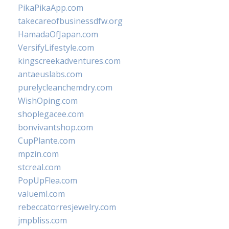
PikaPikaApp.com
takecareofbusinessdfw.org
HamadaOfJapan.com
VersifyLifestyle.com
kingscreekadventures.com
antaeuslabs.com
purelycleanchemdry.com
WishOping.com
shoplegacee.com
bonvivantshop.com
CupPlante.com
mpzin.com
stcreal.com
PopUpFlea.com
valueml.com
rebeccatorresjewelry.com
jmpbliss.com