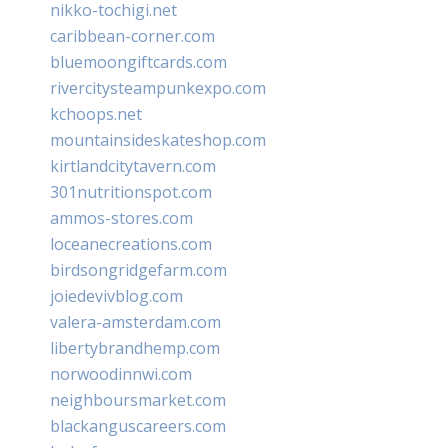
nikko-tochigi.net
caribbean-corner.com
bluemoongiftcards.com
rivercitysteampunkexpo.com
kchoops.net
mountainsideskateshop.com
kirtlandcitytavern.com
301nutritionspot.com
ammos-stores.com
loceanecreations.com
birdsongridgefarm.com
joiedevivblog.com
valera-amsterdam.com
libertybrandhemp.com
norwoodinnwi.com
neighboursmarket.com
blackanguscareers.com