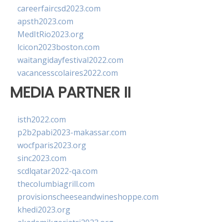
careerfaircsd2023.com
apsth2023.com
MedItRio2023.org
lcicon2023boston.com
waitangidayfestival2022.com
vacancesscolaires2022.com
MEDIA PARTNER II
isth2022.com
p2b2pabi2023-makassar.com
wocfparis2023.org
sinc2023.com
scdlqatar2022-qa.com
thecolumbiagrill.com
provisionscheeseandwineshoppe.com
khedi2023.org