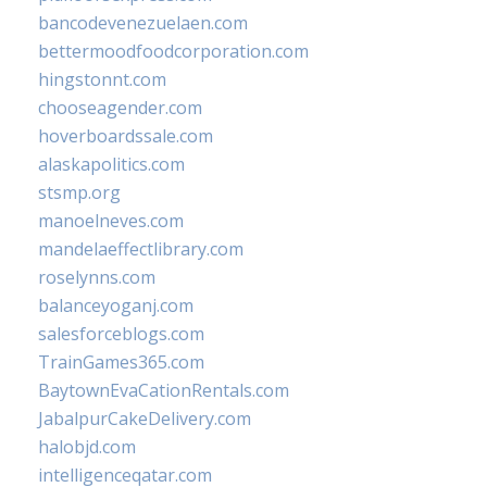
bancodevenezuelaen.com
bettermoodfoodcorporation.com
hingstonnt.com
chooseagender.com
hoverboardssale.com
alaskapolitics.com
stsmp.org
manoelneves.com
mandelaeffectlibrary.com
roselynns.com
balanceyoganj.com
salesforceblogs.com
TrainGames365.com
BaytownEvaCationRentals.com
JabalpurCakeDelivery.com
halobjd.com
intelligenceqatar.com