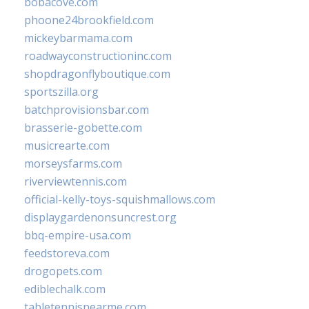
bobacove.com
phoone24brookfield.com
mickeybarmama.com
roadwayconstructioninc.com
shopdragonflyboutique.com
sportszilla.org
batchprovisionsbar.com
brasserie-gobette.com
musicrearte.com
morseysfarms.com
riverviewtennis.com
official-kelly-toys-squishmallows.com
displaygardenonsuncrest.org
bbq-empire-usa.com
feedstoreva.com
drogopets.com
ediblechalk.com
tabletennisnearme.com