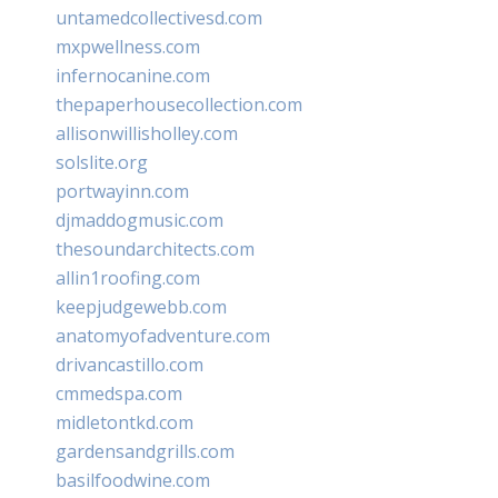
untamedcollectivesd.com
mxpwellness.com
infernocanine.com
thepaperhousecollection.com
allisonwillisholley.com
solslite.org
portwayinn.com
djmaddogmusic.com
thesoundarchitects.com
allin1roofing.com
keepjudgewebb.com
anatomyofadventure.com
drivancastillo.com
cmmedspa.com
midletontkd.com
gardensandgrills.com
basilfoodwine.com