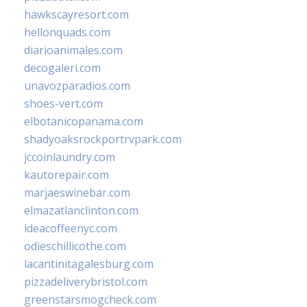
hawkscayresort.com
hellonquads.com
diarioanimales.com
decogaleri.com
unavozparadios.com
shoes-vert.com
elbotanicopanama.com
shadyoaksrockportrvpark.com
jccoinlaundry.com
kautorepair.com
marjaeswinebar.com
elmazatlanclinton.com
ideacoffeenyc.com
odieschillicothe.com
lacantinitagalesburg.com
pizzadeliverybristol.com
greenstarsmogcheck.com