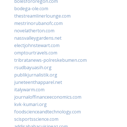
bolesfororegon.com
bodega-ole.com
thestreamlinerlounge.com
mestrinorubanofc.com
novelatherton.com
nassvalleygardens.net
electjohnstewart.com
omptourtravels.com
tribratanews-polreskebumen.com
rsudbayuasih.org
publikjurnalistik.org
juneteenthapparel.net
italywarm.com
journaloffinanceeconomics.com
kvk-kumari.org
foodscienceandtechnology.com
scisportsscience.com
addisababacuisineaz.com