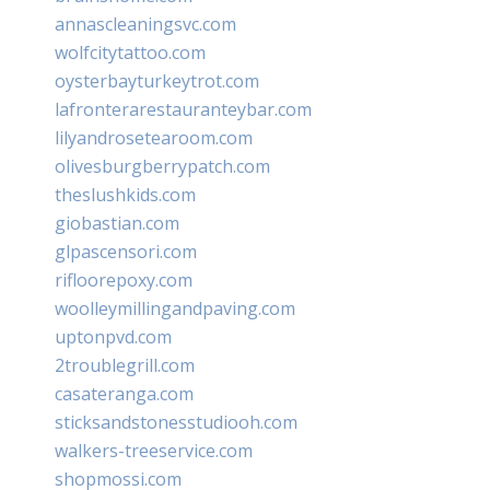
annascleaningsvc.com
wolfcitytattoo.com
oysterbayturkeytrot.com
lafronterarestauranteybar.com
lilyandrosetearoom.com
olivesburgberrypatch.com
theslushkids.com
giobastian.com
glpascensori.com
rifloorepoxy.com
woolleymillingandpaving.com
uptonpvd.com
2troublegrill.com
casateranga.com
sticksandstonesstudiooh.com
walkers-treeservice.com
shopmossi.com