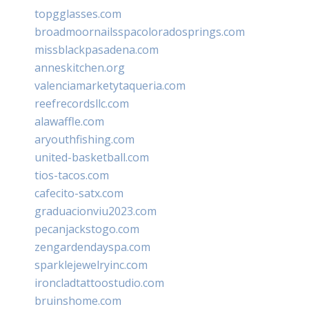
topgglasses.com
broadmoornailsspacoloradosprings.com
missblackpasadena.com
anneskitchen.org
valenciamarketytaqueria.com
reefrecordsllc.com
alawaffle.com
aryouthfishing.com
united-basketball.com
tios-tacos.com
cafecito-satx.com
graduacionviu2023.com
pecanjackstogo.com
zengardendayspa.com
sparklejewelryinc.com
ironcladtattoostudio.com
bruinshome.com