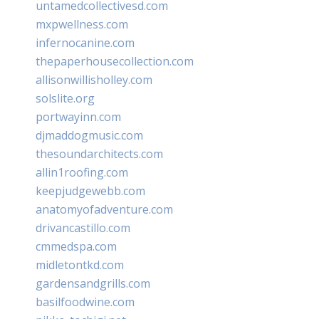
untamedcollectivesd.com
mxpwellness.com
infernocanine.com
thepaperhousecollection.com
allisonwillisholley.com
solslite.org
portwayinn.com
djmaddogmusic.com
thesoundarchitects.com
allin1roofing.com
keepjudgewebb.com
anatomyofadventure.com
drivancastillo.com
cmmedspa.com
midletontkd.com
gardensandgrills.com
basilfoodwine.com