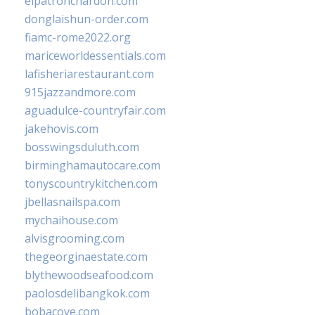
elpatronchardon.com
donglaishun-order.com
fiamc-rome2022.org
mariceworldessentials.com
lafisheriarestaurant.com
915jazzandmore.com
aguadulce-countryfair.com
jakehovis.com
bosswingsduluth.com
birminghamautocare.com
tonyscountrykitchen.com
jbellasnailspa.com
mychaihouse.com
alvisgrooming.com
thegeorginaestate.com
blythewoodseafood.com
paolosdelibangkok.com
bobacove.com