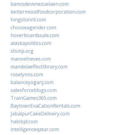
bancodevenezuelaen.com
bettermoodfoodcorporation.com
hingstonnt.com
chooseagender.com
hoverboardssale.com
alaskapolitics.com
stsmp.org
manoelneves.com
mandelaeffectlibrary.com
roselynns.com
balanceyoganj.com
salesforceblogs.com
TrainGames365.com
BaytownEvaCationRentals.com
JabalpurCakeDelivery.com
halobjd.com
intelligenceqatar.com