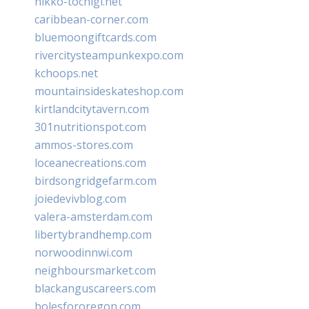
nikko-tochigi.net
caribbean-corner.com
bluemoongiftcards.com
rivercitysteampunkexpo.com
kchoops.net
mountainsideskateshop.com
kirtlandcitytavern.com
301nutritionspot.com
ammos-stores.com
loceanecreations.com
birdsongridgefarm.com
joiedevivblog.com
valera-amsterdam.com
libertybrandhemp.com
norwoodinnwi.com
neighboursmarket.com
blackanguscareers.com
bolesfororegon.com