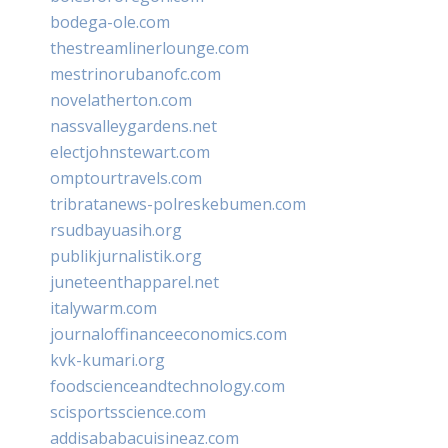
bodega-ole.com
thestreamlinerlounge.com
mestrinorubanofc.com
novelatherton.com
nassvalleygardens.net
electjohnstewart.com
omptourtravels.com
tribratanews-polreskebumen.com
rsudbayuasih.org
publikjurnalistik.org
juneteenthapparel.net
italywarm.com
journaloffinanceeconomics.com
kvk-kumari.org
foodscienceandtechnology.com
scisportsscience.com
addisababacuisineaz.com