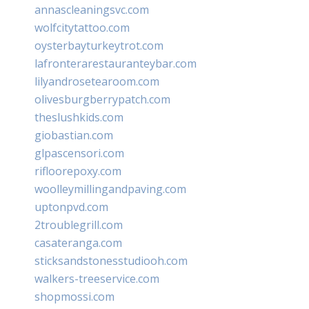
annascleaningsvc.com
wolfcitytattoo.com
oysterbayturkeytrot.com
lafronterarestauranteybar.com
lilyandrosetearoom.com
olivesburgberrypatch.com
theslushkids.com
giobastian.com
glpascensori.com
rifloorepoxy.com
woolleymillingandpaving.com
uptonpvd.com
2troublegrill.com
casateranga.com
sticksandstonesstudiooh.com
walkers-treeservice.com
shopmossi.com