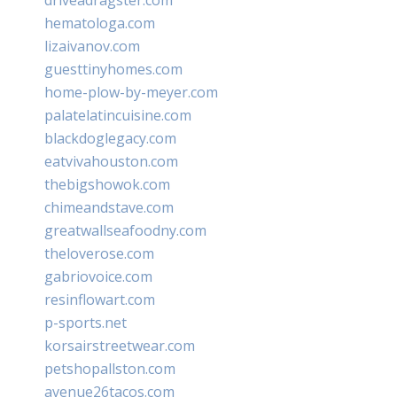
hematologa.com
lizaivanov.com
guesttinyhomes.com
home-plow-by-meyer.com
palatelatincuisine.com
blackdoglegacy.com
eatvivahouston.com
thebigshowok.com
chimeandstave.com
greatwallseafoodny.com
theloverose.com
gabriovoice.com
resinflowart.com
p-sports.net
korsairstreetwear.com
petshopallston.com
avenue26tacos.com