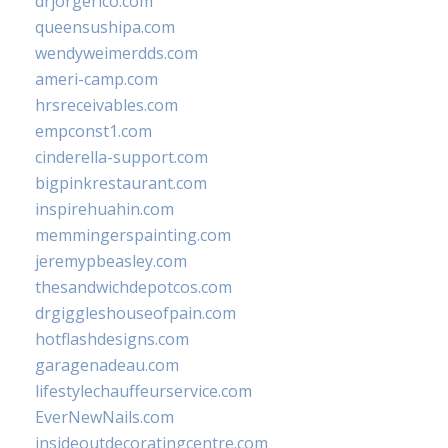
drjorgerico.com
queensushipa.com
wendyweimerdds.com
ameri-camp.com
hrsreceivables.com
empconst1.com
cinderella-support.com
bigpinkrestaurant.com
inspirehuahin.com
memmingerspainting.com
jeremypbeasley.com
thesandwichdepotcos.com
drgiggleshouseofpain.com
hotflashdesigns.com
garagenadeau.com
lifestylechauffeurservice.com
EverNewNails.com
insideoutdecoratingcentre.com