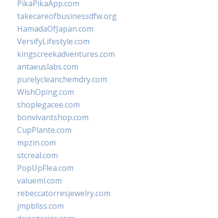
PikaPikaApp.com
takecareofbusinessdfw.org
HamadaOfJapan.com
VersifyLifestyle.com
kingscreekadventures.com
antaeuslabs.com
purelycleanchemdry.com
WishOping.com
shoplegacee.com
bonvivantshop.com
CupPlante.com
mpzin.com
stcreal.com
PopUpFlea.com
valueml.com
rebeccatorresjewelry.com
jmpbliss.com