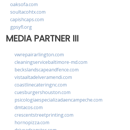
oaksofa.com
soultacohtx.com
capishcaps.com
gpsyfl.org
MEDIA PARTNER III
vwrepairarlington.com
cleaningservicebaltimore-md.com
beckslandscapeandfence.com
vistaaltadelveramendi.com
coastlinecateringnc.com
cuesburgershouston.com
psicologiaespecializadaencampeche.com
dmtacos.com
crescentstreetprinting.com
hornopizza.com
driveadragster.com