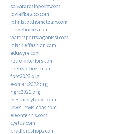
salvatoresinpoint.com
jovialfloralco.com
johnlscotthometeam.com
u-seehomes.com
watersportslagonissi.com
mischieffashion.com
eduwyre.com
retro-interiors.com
theblvd-boise.com
fpet2023.org
e-smart2022.org
ngrc2022.org
leesfamilyfoods.com
lewis-lewis-cpas.com
eleontennis.com
cyetus.com
bradfordshops.com