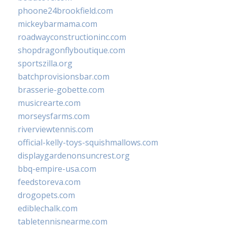
phoone24brookfield.com
mickeybarmama.com
roadwayconstructioninc.com
shopdragonflyboutique.com
sportszilla.org
batchprovisionsbar.com
brasserie-gobette.com
musicrearte.com
morseysfarms.com
riverviewtennis.com
official-kelly-toys-squishmallows.com
displaygardenonsuncrest.org
bbq-empire-usa.com
feedstoreva.com
drogopets.com
ediblechalk.com
tabletennisnearme.com