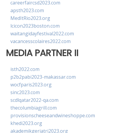
careerfaircsd2023.com
apsth2023.com
MedItRio2023.org
lcicon2023boston.com
waitangidayfestival2022.com
vacancesscolaires2022.com
MEDIA PARTNER II
isth2022.com
p2b2pabi2023-makassar.com
wocfparis2023.org
sinc2023.com
scdlqatar2022-qa.com
thecolumbiagrill.com
provisionscheeseandwineshoppe.com
khedi2023.org
akademikgeriatri2023.org