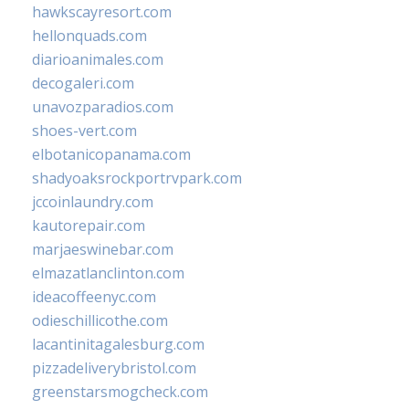
hawkscayresort.com
hellonquads.com
diarioanimales.com
decogaleri.com
unavozparadios.com
shoes-vert.com
elbotanicopanama.com
shadyoaksrockportrvpark.com
jccoinlaundry.com
kautorepair.com
marjaeswinebar.com
elmazatlanclinton.com
ideacoffeenyc.com
odieschillicothe.com
lacantinitagalesburg.com
pizzadeliverybristol.com
greenstarsmogcheck.com