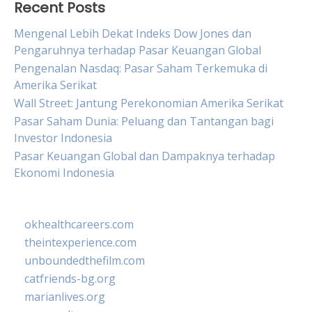
Recent Posts
Mengenal Lebih Dekat Indeks Dow Jones dan
Pengaruhnya terhadap Pasar Keuangan Global
Pengenalan Nasdaq: Pasar Saham Terkemuka di
Amerika Serikat
Wall Street: Jantung Perekonomian Amerika Serikat
Pasar Saham Dunia: Peluang dan Tantangan bagi
Investor Indonesia
Pasar Keuangan Global dan Dampaknya terhadap
Ekonomi Indonesia
okhealthcareers.com
theintexperience.com
unboundedthefilm.com
catfriends-bg.org
marianlives.org