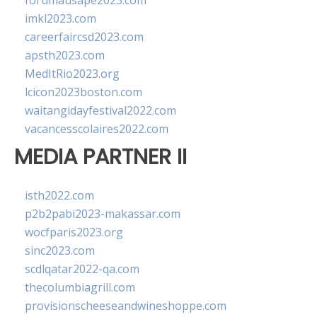
forumausape2023.com
imkl2023.com
careerfaircsd2023.com
apsth2023.com
MedItRio2023.org
lcicon2023boston.com
waitangidayfestival2022.com
vacancesscolaires2022.com
MEDIA PARTNER II
isth2022.com
p2b2pabi2023-makassar.com
wocfparis2023.org
sinc2023.com
scdlqatar2022-qa.com
thecolumbiagrill.com
provisionscheeseandwineshoppe.com