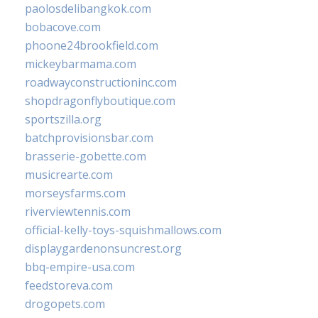
paolosdelibangkok.com
bobacove.com
phoone24brookfield.com
mickeybarmama.com
roadwayconstructioninc.com
shopdragonflyboutique.com
sportszilla.org
batchprovisionsbar.com
brasserie-gobette.com
musicrearte.com
morseysfarms.com
riverviewtennis.com
official-kelly-toys-squishmallows.com
displaygardenonsuncrest.org
bbq-empire-usa.com
feedstoreva.com
drogopets.com