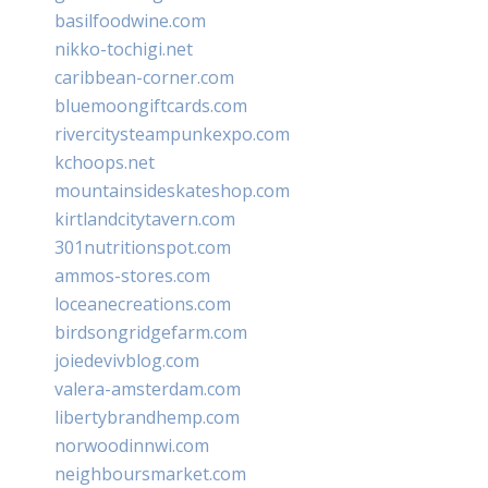
basilfoodwine.com
nikko-tochigi.net
caribbean-corner.com
bluemoongiftcards.com
rivercitysteampunkexpo.com
kchoops.net
mountainsideskateshop.com
kirtlandcitytavern.com
301nutritionspot.com
ammos-stores.com
loceanecreations.com
birdsongridgefarm.com
joiedevivblog.com
valera-amsterdam.com
libertybrandhemp.com
norwoodinnwi.com
neighboursmarket.com