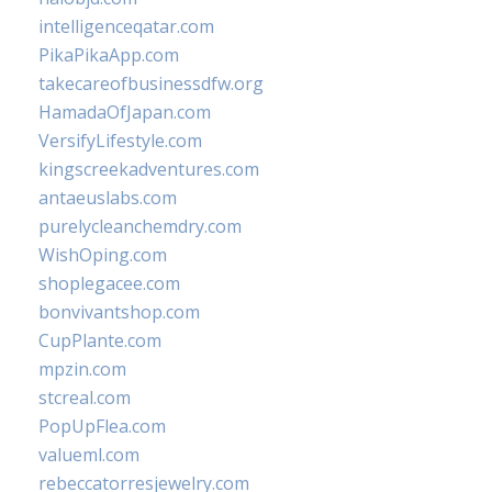
intelligenceqatar.com
PikaPikaApp.com
takecareofbusinessdfw.org
HamadaOfJapan.com
VersifyLifestyle.com
kingscreekadventures.com
antaeuslabs.com
purelycleanchemdry.com
WishOping.com
shoplegacee.com
bonvivantshop.com
CupPlante.com
mpzin.com
stcreal.com
PopUpFlea.com
valueml.com
rebeccatorresjewelry.com