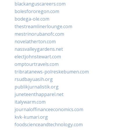
blackanguscareers.com
bolesfororegon.com
bodega-ole.com
thestreamlinerlounge.com
mestrinorubanofc.com
novelatherton.com
nassvalleygardens.net
electjohnstewart.com
omptourtravels.com
tribratanews-polreskebumen.com
rsudbayuasih.org
publikjurnalistik.org
juneteenthapparel.net
italywarm.com
journaloffinanceeconomics.com
kvk-kumari.org
foodscienceandtechnology.com