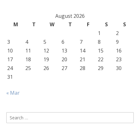
August 2026
M
T
W
T
F
S
S
1
2
3
4
5
6
7
8
9
10
11
12
13
14
15
16
17
18
19
20
21
22
23
24
25
26
27
28
29
30
31
« Mar
Search
for: