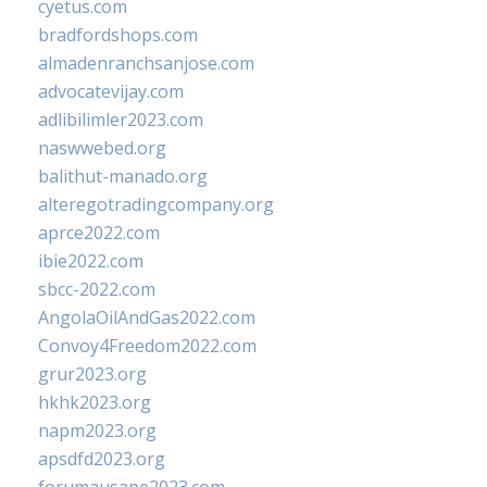
cyetus.com
bradfordshops.com
almadenranchsanjose.com
advocatevijay.com
adlibilimler2023.com
naswwebed.org
balithut-manado.org
alteregotradingcompany.org
aprce2022.com
ibie2022.com
sbcc-2022.com
AngolaOilAndGas2022.com
Convoy4Freedom2022.com
grur2023.org
hkhk2023.org
napm2023.org
apsdfd2023.org