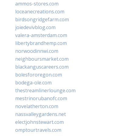
ammos-stores.com
loceanecreations.com
birdsongridgefarm.com
joiedevivblog.com
valera-amsterdam.com
libertybrandhemp.com
norwoodinnwi.com
neighboursmarket.com
blackanguscareers.com
bolesfororegon.com
bodega-ole.com
thestreamlinerlounge.com
mestrinorubanofc.com
novelatherton.com
nassvalleygardens.net
electjohnstewart.com
omptourtravels.com