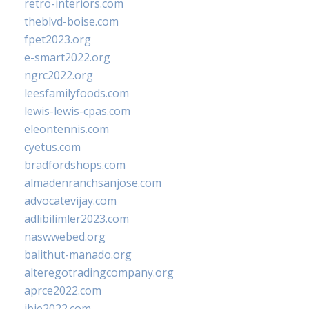
retro-interiors.com
theblvd-boise.com
fpet2023.org
e-smart2022.org
ngrc2022.org
leesfamilyfoods.com
lewis-lewis-cpas.com
eleontennis.com
cyetus.com
bradfordshops.com
almadenranchsanjose.com
advocatevijay.com
adlibilimler2023.com
naswwebed.org
balithut-manado.org
alteregotradingcompany.org
aprce2022.com
ibie2022.com