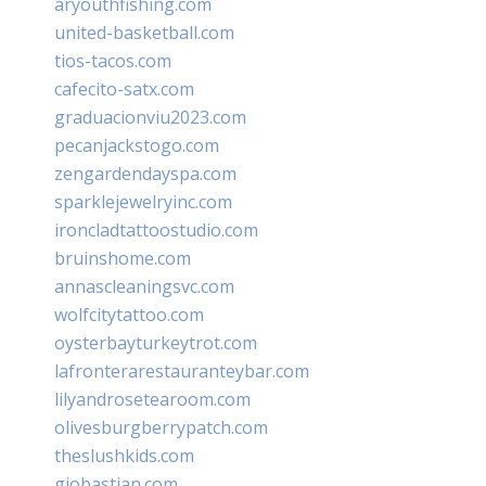
aryouthfishing.com
united-basketball.com
tios-tacos.com
cafecito-satx.com
graduacionviu2023.com
pecanjackstogo.com
zengardendayspa.com
sparklejewelryinc.com
ironcladtattoostudio.com
bruinshome.com
annascleaningsvc.com
wolfcitytattoo.com
oysterbayturkeytrot.com
lafronterarestauranteybar.com
lilyandrosetearoom.com
olivesburgberrypatch.com
theslushkids.com
giobastian.com