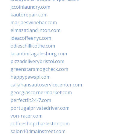
jccoinlaundry.com
kautorepair.com
marjaeswinebar.com
elmazatlanclinton.com
ideacoffeenyc.com
odieschillicothe.com
lacantinitagalesburg.com
pizzadeliverybristol.com
greenstarsmogcheck.com
happypawspl.com
callahansautoservicecenter.com
georgiascornermarket.com
perfectfit24-7.com
portugalprivatedriver.com
von-racer.com
coffeeshopcharleston.com
salon104mainstreet.com