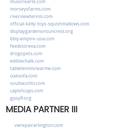
musicrearte.com
morseysfarms.com
riverviewtennis.com
official-kelly-toys-squishmallows.com
displaygardenonsuncrest.org
bbq-empire-usa.com
feedstoreva.com
drogopets.com
ediblechalk.com
tabletennisnearme.com
oaksofa.com
soultacohtx.com
capishcaps.com
gpsyfl.org
MEDIA PARTNER III
vwrepairarlington.com