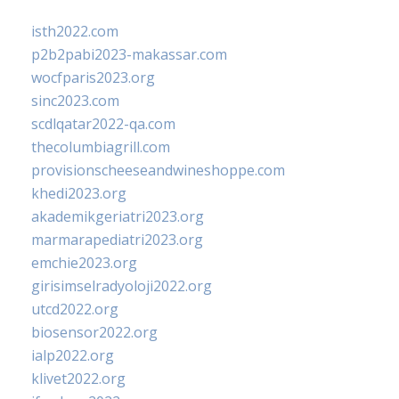
isth2022.com
p2b2pabi2023-makassar.com
wocfparis2023.org
sinc2023.com
scdlqatar2022-qa.com
thecolumbiagrill.com
provisionscheeseandwineshoppe.com
khedi2023.org
akademikgeriatri2023.org
marmarapediatri2023.org
emchie2023.org
girisimselradyoloji2022.org
utcd2022.org
biosensor2022.org
ialp2022.org
klivet2022.org