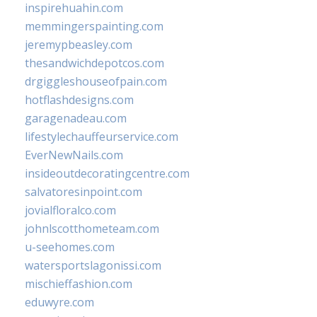
inspirehuahin.com
memmingerspainting.com
jeremypbeasley.com
thesandwichdepotcos.com
drgiggleshouseofpain.com
hotflashdesigns.com
garagenadeau.com
lifestylechauffeurservice.com
EverNewNails.com
insideoutdecoratingcentre.com
salvatoresinpoint.com
jovialfloralco.com
johnlscotthometeam.com
u-seehomes.com
watersportslagonissi.com
mischieffashion.com
eduwyre.com