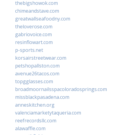
thebigshowok.com
chimeandstave.com
greatwallseafoodny.com
theloverose.com
gabriovoice.com
resinflowart.com
p-sports.net
korsairstreetwear.com
petshopallston.com
avenue26tacos.com
topgglasses.com
broadmoornailsspacoloradosprings.com
missblackpasadena.com
anneskitchen.org
valenciamarketytaqueria.com
reefrecordsllc.com
alawaffle.com