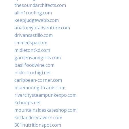
thesoundarchitects.com
allin1roofing.com
keepjudgewebb.com
anatomyofadventure.com
drivancastillo.com
cmmedspa.com
midletontkd.com
gardensandgrills.com
basilfoodwine.com
nikko-tochigi.net
caribbean-corner.com
bluemoongiftcards.com
rivercitysteampunkexpo.com
kchoops.net
mountainsideskateshop.com
kirtlandcitytavern.com
301nutritionspot.com