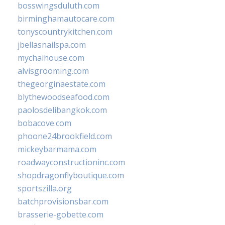
bosswingsduluth.com
birminghamautocare.com
tonyscountrykitchen.com
jbellasnailspa.com
mychaihouse.com
alvisgrooming.com
thegeorginaestate.com
blythewoodseafood.com
paolosdelibangkok.com
bobacove.com
phoone24brookfield.com
mickeybarmama.com
roadwayconstructioninc.com
shopdragonflyboutique.com
sportszilla.org
batchprovisionsbar.com
brasserie-gobette.com