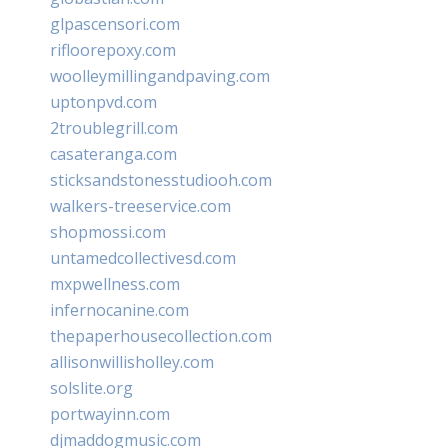
glpascensori.com
rifloorepoxy.com
woolleymillingandpaving.com
uptonpvd.com
2troublegrill.com
casateranga.com
sticksandstonesstudiooh.com
walkers-treeservice.com
shopmossi.com
untamedcollectivesd.com
mxpwellness.com
infernocanine.com
thepaperhousecollection.com
allisonwillisholley.com
solslite.org
portwayinn.com
djmaddogmusic.com