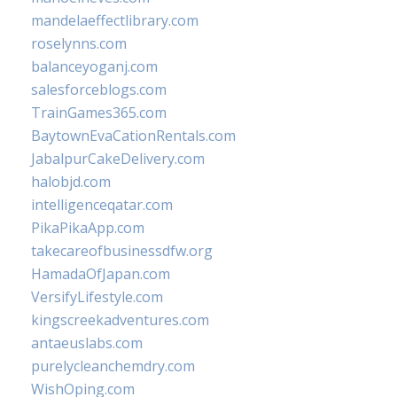
mandelaeffectlibrary.com
roselynns.com
balanceyoganj.com
salesforceblogs.com
TrainGames365.com
BaytownEvaCationRentals.com
JabalpurCakeDelivery.com
halobjd.com
intelligenceqatar.com
PikaPikaApp.com
takecareofbusinessdfw.org
HamadaOfJapan.com
VersifyLifestyle.com
kingscreekadventures.com
antaeuslabs.com
purelycleanchemdry.com
WishOping.com