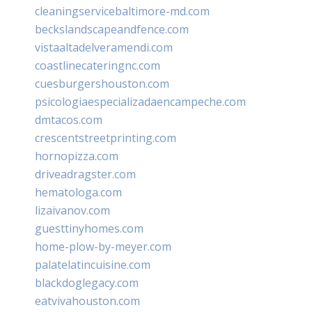
cleaningservicebaltimore-md.com
beckslandscapeandfence.com
vistaaltadelveramendi.com
coastlinecateringnc.com
cuesburgershouston.com
psicologiaespecializadaencampeche.com
dmtacos.com
crescentstreetprinting.com
hornopizza.com
driveadragster.com
hematologa.com
lizaivanov.com
guesttinyhomes.com
home-plow-by-meyer.com
palatelatincuisine.com
blackdoglegacy.com
eatvivahouston.com