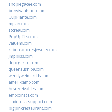
shoplegacee.com
bonvivantshop.com
CupPlante.com
mpzin.com
stcreal.com
PopUpFlea.com
valueml.com
rebeccatorresjewelry.com
jmpbliss.com
drjorgerico.com
queensushipa.com
wendyweimerdds.com
ameri-camp.com
hrsreceivables.com
empconst1.com
cinderella-support.com
bigpinkrestaurant.com