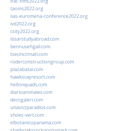
ifac-hms2022.org
taoms2022.org
iias-euromena-conference2022.org
ivd2022.org
csity2022.org
ibsarstudyabroad.com
bennusehgall.com
tsecincinnati.com
roderconstructiongroup.com
plazabatai.com
hawkscayresort.com
hellonquads.com
diarioanimales.com
decogaleri.com
unavozparadios.com
shoes-vert.com
elbotanicopanama.com
shadyoaksrockportrvpark.com