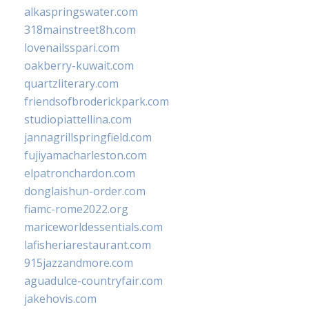
alkaspringswater.com
318mainstreet8h.com
lovenailsspari.com
oakberry-kuwait.com
quartzliterary.com
friendsofbroderickpark.com
studiopiattellina.com
jannagrillspringfield.com
fujiyamacharleston.com
elpatronchardon.com
donglaishun-order.com
fiamc-rome2022.org
mariceworldessentials.com
lafisheriarestaurant.com
915jazzandmore.com
aguadulce-countryfair.com
jakehovis.com