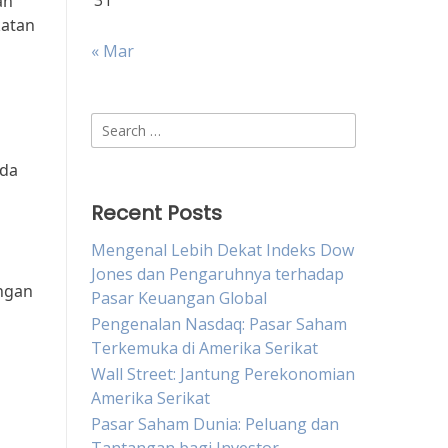
31
an
katan
« Mar
n
Search
for:
uda
Recent Posts
Mengenal Lebih Dekat Indeks Dow
Jones dan Pengaruhnya terhadap
angan
Pasar Keuangan Global
Pengenalan Nasdaq: Pasar Saham
Terkemuka di Amerika Serikat
Wall Street: Jantung Perekonomian
Amerika Serikat
Pasar Saham Dunia: Peluang dan