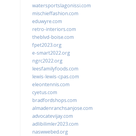
watersportslagonissi.com
mischieffashion.com
eduwyre.com
retro-interiors.com
theblvd-boise.com
fpet2023.org
e-smart2022.org
ngrc2022.org
leesfamilyfoods.com
lewis-lewis-cpas.com
eleontennis.com
cyetus.com
bradfordshops.com
almadenranchsanjose.com
advocatevijay.com
adlibilimler2023.com
naswwebed.org