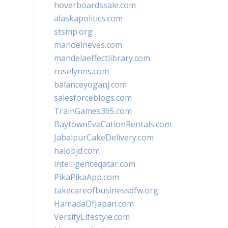
hoverboardssale.com
alaskapolitics.com
stsmp.org
manoelneves.com
mandelaeffectlibrary.com
roselynns.com
balanceyoganj.com
salesforceblogs.com
TrainGames365.com
BaytownEvaCationRentals.com
JabalpurCakeDelivery.com
halobjd.com
intelligenceqatar.com
PikaPikaApp.com
takecareofbusinessdfw.org
HamadaOfJapan.com
VersifyLifestyle.com