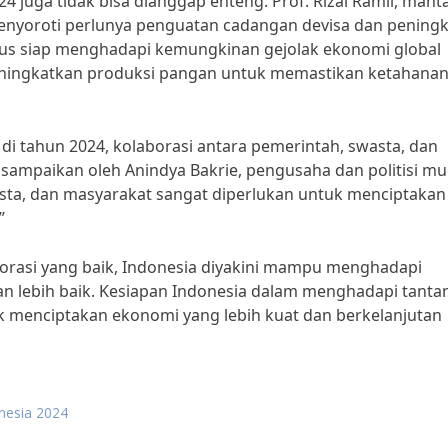
 juga tidak bisa dianggap enteng. Prof. Rizal Ramli, mant
enyoroti perlunya penguatan cadangan devisa dan pening
rus siap menghadapi kemungkinan gejolak ekonomi global
ingkatkan produksi pangan untuk memastikan ketahana
i tahun 2024, kolaborasi antara pemerintah, swasta, dan
isampaikan oleh Anindya Bakrie, pengusaha dan politisi m
asta, dan masyarakat sangat diperlukan untuk menciptakan
”
orasi yang baik, Indonesia diyakini mampu menghadapi
an lebih baik. Kesiapan Indonesia dalam menghadapi tant
uk menciptakan ekonomi yang lebih kuat dan berkelanjutan
nesia 2024