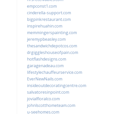
empconst1.com
cinderella-support.com
bigpinkrestaurant.com
inspirehuahin.com
memmingerspainting.com
jeremypbeasley.com
thesandwichdepotcos.com
drgiggleshouseofpain.com
hotflashdesigns.com
garagenadeau.com
lifestylechauffeurservice.com
EverNewNails.com
insideoutdecoratingcentre.com
salvatoresinpoint.com
jovialfloralco.com
johnlscotthometeam.com
u-seehomes.com