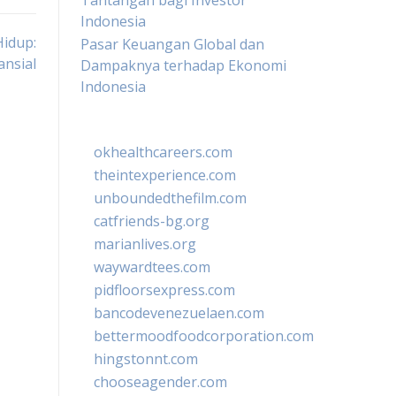
Tantangan bagi Investor
Indonesia
idup:
Pasar Keuangan Global dan
ansial
Dampaknya terhadap Ekonomi
Indonesia
okhealthcareers.com
theintexperience.com
unboundedthefilm.com
catfriends-bg.org
marianlives.org
waywardtees.com
pidfloorsexpress.com
bancodevenezuelaen.com
bettermoodfoodcorporation.com
hingstonnt.com
chooseagender.com