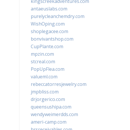
kingscreekadventures.com
antaeuslabs.com
purelycleanchemdry.com
WishOping.com
shoplegacee.com
bonvivantshop.com
CupPlante.com
mpzin.com
stcreal.com
PopUpFlea.com
valueml.com
rebeccatorresjewelry.com
jmpbliss.com
drjorgerico.com
queensushipa.com
wendyweimerdds.com
ameri-camp.com
hrsreceivables.com