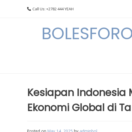
Skip
Call Us: +2782 444 YEAH
to
content
BOLESFORO
Kesiapan Indonesia
Ekonomi Global di T
Posted on
May 14, 2025
by
adminbol