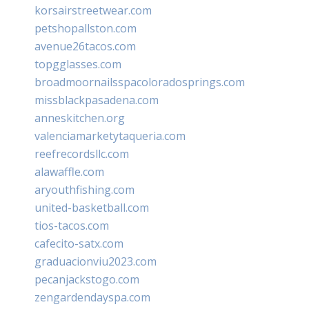
korsairstreetwear.com
petshopallston.com
avenue26tacos.com
topgglasses.com
broadmoornailsspacoloradosprings.com
missblackpasadena.com
anneskitchen.org
valenciamarketytaqueria.com
reefrecordsllc.com
alawaffle.com
aryouthfishing.com
united-basketball.com
tios-tacos.com
cafecito-satx.com
graduacionviu2023.com
pecanjackstogo.com
zengardendayspa.com