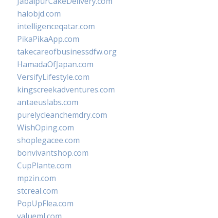
JabalpurCakeDelivery.com
halobjd.com
intelligenceqatar.com
PikaPikaApp.com
takecareofbusinessdfw.org
HamadaOfJapan.com
VersifyLifestyle.com
kingscreekadventures.com
antaeuslabs.com
purelycleanchemdry.com
WishOping.com
shoplegacee.com
bonvivantshop.com
CupPlante.com
mpzin.com
stcreal.com
PopUpFlea.com
valueml.com