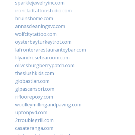
sparklejewelryinc.com
ironcladtattoostudio.com
bruinshome.com
annascleaningsvc.com
wolfcitytattoo.com
oysterbayturkeytrot.com
lafronterarestauranteybar.com
lilyandrosetearoom.com
olivesburgberrypatch.com
theslushkids.com
giobastian.com
glpascensori.com
rifloorepoxy.com
woolleymillingandpaving.com
uptonpvd.com
2troublegrill.com
casateranga.com