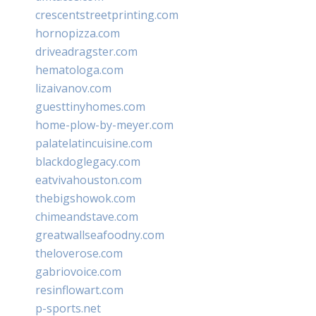
crescentstreetprinting.com
hornopizza.com
driveadragster.com
hematologa.com
lizaivanov.com
guesttinyhomes.com
home-plow-by-meyer.com
palatelatincuisine.com
blackdoglegacy.com
eatvivahouston.com
thebigshowok.com
chimeandstave.com
greatwallseafoodny.com
theloverose.com
gabriovoice.com
resinflowart.com
p-sports.net