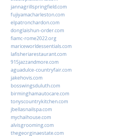
jannagrillspringfield.com
fujiyamacharleston.com
elpatronchardon.com
donglaishun-order.com
fiamc-rome2022.org
mariceworldessentials.com
lafisheriarestaurant.com
915jazzandmore.com
aguadulce-countryfair.com
jakehovis.com
bosswingsduluth.com
birminghamautocare.com
tonyscountrykitchen.com
jbellasnailspa.com
mychaihouse.com
alvisgrooming.com
thegeorginaestate.com