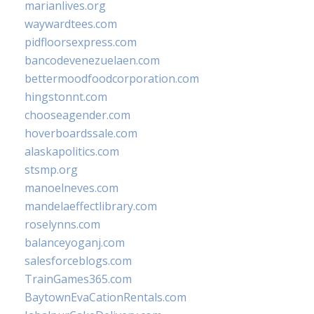
marianlives.org
waywardtees.com
pidfloorsexpress.com
bancodevenezuelaen.com
bettermoodfoodcorporation.com
hingstonnt.com
chooseagender.com
hoverboardssale.com
alaskapolitics.com
stsmp.org
manoelneves.com
mandelaeffectlibrary.com
roselynns.com
balanceyoganj.com
salesforceblogs.com
TrainGames365.com
BaytownEvaCationRentals.com