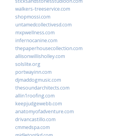
sticksandstonesstudiooh.com
walkers-treeservice.com
shopmossi.com
untamedcollectivesd.com
mxpwellness.com
infernocanine.com
thepaperhousecollection.com
allisonwillisholley.com
solslite.org
portwayinn.com
djmaddogmusic.com
thesoundarchitects.com
allin1roofing.com
keepjudgewebb.com
anatomyofadventure.com
drivancastillo.com
cmmedspa.com
midletontkd.com