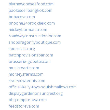
blythewoodseafood.com
paolosdelibangkok.com
bobacove.com
phoone24brookfield.com
mickeybarmama.com
roadwayconstructioninc.com
shopdragonflyboutique.com
sportszilla.org
batchprovisionsbar.com
brasserie-gobette.com
musicrearte.com
morseysfarms.com
riverviewtennis.com
official-kelly-toys-squishmallows.com
displaygardenonsuncrest.org
bbq-empire-usa.com
feedstoreva.com