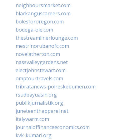
neighboursmarket.com
blackanguscareers.com
bolesfororegon.com
bodega-ole.com
thestreamlinerlounge.com
mestrinorubanofc.com
novelatherton.com
nassvalleygardens.net
electjohnstewart.com
omptourtravels.com
tribratanews-polreskebumen.com
rsudbayuasih.org
publikjurnalistik.org
juneteenthapparel.net
italywarm.com
journaloffinanceeconomics.com
kvk-kumari.org