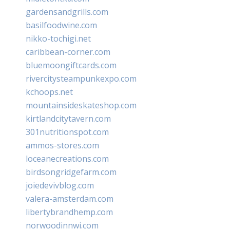
gardensandgrills.com
basilfoodwine.com
nikko-tochigi.net
caribbean-corner.com
bluemoongiftcards.com
rivercitysteampunkexpo.com
kchoops.net
mountainsideskateshop.com
kirtlandcitytavern.com
301nutritionspot.com
ammos-stores.com
loceanecreations.com
birdsongridgefarm.com
joiedevivblog.com
valera-amsterdam.com
libertybrandhemp.com
norwoodinnwi.com