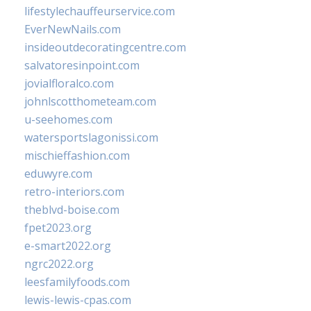
lifestylechauffeurservice.com
EverNewNails.com
insideoutdecoratingcentre.com
salvatoresinpoint.com
jovialfloralco.com
johnlscotthometeam.com
u-seehomes.com
watersportslagonissi.com
mischieffashion.com
eduwyre.com
retro-interiors.com
theblvd-boise.com
fpet2023.org
e-smart2022.org
ngrc2022.org
leesfamilyfoods.com
lewis-lewis-cpas.com