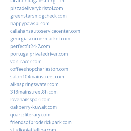
lacantinitagalesburg.com
pizzadeliverybristol.com
greenstarsmogcheck.com
happypawspl.com
callahansautoservicecenter.com
georgiascornermarket.com
perfectfit24-7.com
portugalprivatedriver.com
von-racer.com
coffeeshopcharleston.com
salon104mainstreet.com
alkaspringswater.com
318mainstreet8h.com
lovenailsspari.com
oakberry-kuwait.com
quartzliterary.com
friendsofbroderickpark.com
studiopiattellina.com