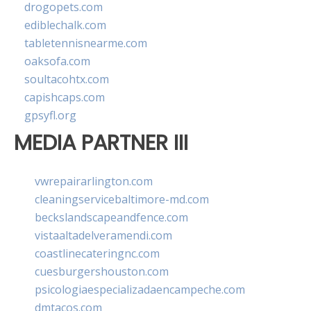
drogopets.com
ediblechalk.com
tabletennisnearme.com
oaksofa.com
soultacohtx.com
capishcaps.com
gpsyfl.org
MEDIA PARTNER III
vwrepairarlington.com
cleaningservicebaltimore-md.com
beckslandscapeandfence.com
vistaaltadelveramendi.com
coastlinecateringnc.com
cuesburgershouston.com
psicologiaespecializadaencampeche.com
dmtacos.com