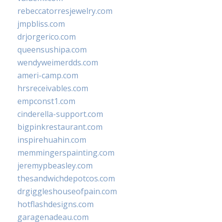
rebeccatorresjewelry.com
jmpbliss.com
drjorgerico.com
queensushipa.com
wendyweimerdds.com
ameri-camp.com
hrsreceivables.com
empconst1.com
cinderella-support.com
bigpinkrestaurant.com
inspirehuahin.com
memmingerspainting.com
jeremypbeasley.com
thesandwichdepotcos.com
drgiggleshouseofpain.com
hotflashdesigns.com
garagenadeau.com