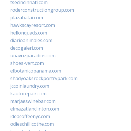
tsecincinnati.com
roderconstructiongroup.com
plazabatai.com
hawkscayresort.com
hellonquads.com
diarioanimales.com
decogaleri.com
unavozparadios.com
shoes-vert.com
elbotanicopanama.com
shadyoaksrockportrvpark.com
jccoinlaundry.com
kautorepair.com
marjaeswinebar.com
elmazatlanclinton.com
ideacoffeenyc.com
odieschillicothe.com