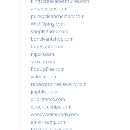
kingscreekadventures.com
antaeuslabs.com
purelycleanchemdry.com
WishOping.com
shoplegacee.com
bonvivantshop.com
CupPlante.com
mpzin.com
stcreal.com
PopUpFlea.com
valueml.com
rebeccatorresjewelry.com
jmpbliss.com
drjorgerico.com
queensushipa.com
wendyweimerdds.com
ameri-camp.com
hrsreceivables.com