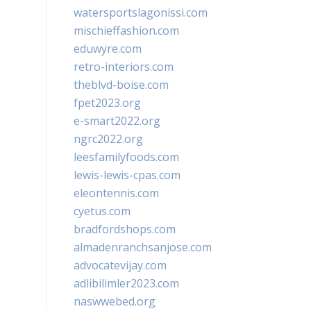
watersportslagonissi.com
mischieffashion.com
eduwyre.com
retro-interiors.com
theblvd-boise.com
fpet2023.org
e-smart2022.org
ngrc2022.org
leesfamilyfoods.com
lewis-lewis-cpas.com
eleontennis.com
cyetus.com
bradfordshops.com
almadenranchsanjose.com
advocatevijay.com
adlibilimler2023.com
naswwebed.org