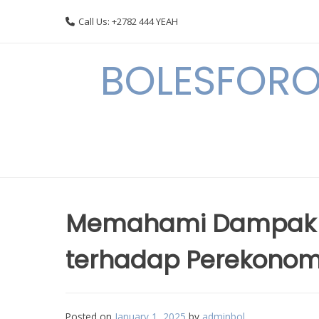
Skip
Call Us: +2782 444 YEAH
to
content
BOLESFORO
Memahami Dampak J
terhadap Perekonomi
Posted on
January 1, 2025
by
adminbol