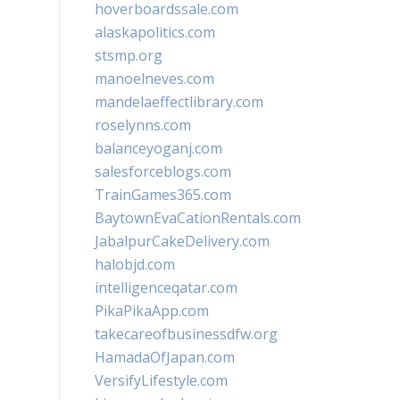
hoverboardssale.com
alaskapolitics.com
stsmp.org
manoelneves.com
mandelaeffectlibrary.com
roselynns.com
balanceyoganj.com
salesforceblogs.com
TrainGames365.com
BaytownEvaCationRentals.com
JabalpurCakeDelivery.com
halobjd.com
intelligenceqatar.com
PikaPikaApp.com
takecareofbusinessdfw.org
HamadaOfJapan.com
VersifyLifestyle.com