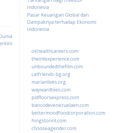
Tantangan bagi Investor
Indonesia
Pasar Keuangan Global dan
Dampaknya terhadap Ekonomi
Indonesia
Dunia
erkini
okhealthcareers.com
theintexperience.com
unboundedthefilm.com
catfriends-bg.org
marianlives.org
waywardtees.com
pidfloorsexpress.com
bancodevenezuelaen.com
bettermoodfoodcorporation.com
hingstonnt.com
chooseagender.com