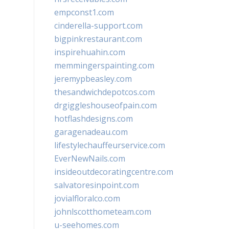
empconst1.com
cinderella-support.com
bigpinkrestaurant.com
inspirehuahin.com
memmingerspainting.com
jeremypbeasley.com
thesandwichdepotcos.com
drgiggleshouseofpain.com
hotflashdesigns.com
garagenadeau.com
lifestylechauffeurservice.com
EverNewNails.com
insideoutdecoratingcentre.com
salvatoresinpoint.com
jovialfloralco.com
johnlscotthometeam.com
u-seehomes.com