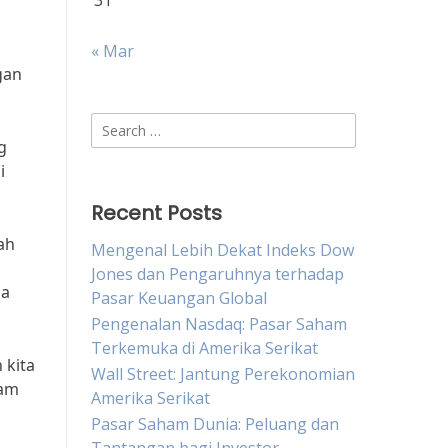
31
« Mar
gan
Search
g
for:
i
Recent Posts
ah
Mengenal Lebih Dekat Indeks Dow
Jones dan Pengaruhnya terhadap
da
Pasar Keuangan Global
Pengenalan Nasdaq: Pasar Saham
Terkemuka di Amerika Serikat
 kita
Wall Street: Jantung Perekonomian
lam
Amerika Serikat
Pasar Saham Dunia: Peluang dan