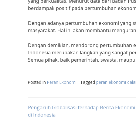
yang berkualitas. Menurut data dari Badan Pusa
berdampak positif pada pertumbuhan ekonomi
Dengan adanya pertumbuhan ekonomi yang stab
masyarakat. Hal ini akan membantu mengurang
Dengan demikian, mendorong pertumbuhan e
Indonesia merupakan langkah yang sangat pen
Semua pihak, baik pemerintah, swasta, maupun
Posted in
Peran Ekonomi
Tagged
peran ekonomi dala
Post
Pengaruh Globalisasi terhadap Berita Ekonom
di Indonesia
navigation