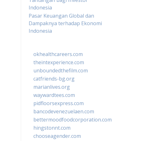
Tantangan bagi Investor
Indonesia
Pasar Keuangan Global dan
Dampaknya terhadap Ekonomi
Indonesia
okhealthcareers.com
theintexperience.com
unboundedthefilm.com
catfriends-bg.org
marianlives.org
waywardtees.com
pidfloorsexpress.com
bancodevenezuelaen.com
bettermoodfoodcorporation.com
hingstonnt.com
chooseagender.com