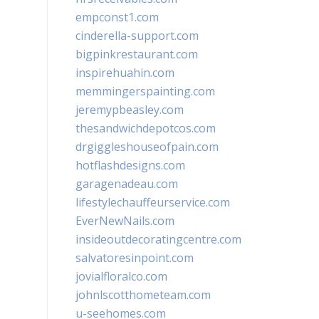
empconst1.com
cinderella-support.com
bigpinkrestaurant.com
inspirehuahin.com
memmingerspainting.com
jeremypbeasley.com
thesandwichdepotcos.com
drgiggleshouseofpain.com
hotflashdesigns.com
garagenadeau.com
lifestylechauffeurservice.com
EverNewNails.com
insideoutdecoratingcentre.com
salvatoresinpoint.com
jovialfloralco.com
johnlscotthometeam.com
u-seehomes.com