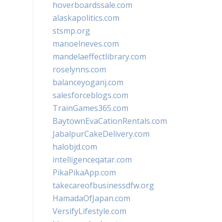
hoverboardssale.com
alaskapolitics.com
stsmp.org
manoelneves.com
mandelaeffectlibrary.com
roselynns.com
balanceyoganj.com
salesforceblogs.com
TrainGames365.com
BaytownEvaCationRentals.com
JabalpurCakeDelivery.com
halobjd.com
intelligenceqatar.com
PikaPikaApp.com
takecareofbusinessdfw.org
HamadaOfJapan.com
VersifyLifestyle.com