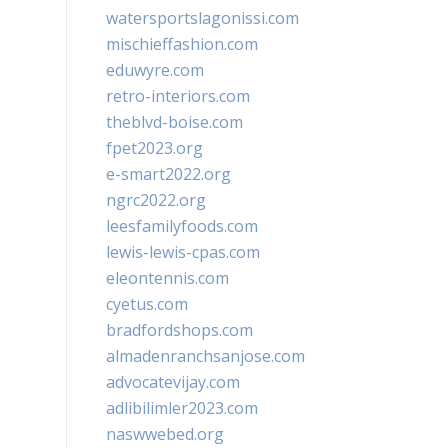
watersportslagonissi.com
mischieffashion.com
eduwyre.com
retro-interiors.com
theblvd-boise.com
fpet2023.org
e-smart2022.org
ngrc2022.org
leesfamilyfoods.com
lewis-lewis-cpas.com
eleontennis.com
cyetus.com
bradfordshops.com
almadenranchsanjose.com
advocatevijay.com
adlibilimler2023.com
naswwebed.org