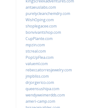
kingscreekadventures.com
antaeuslabs.com
purelycleanchemdry.com
WishOping.com
shoplegacee.com
bonvivantshop.com
CupPlante.com
mpzin.com
stcreal.com
PopUpFlea.com
valueml.com
rebeccatorresjewelry.com
jmpbliss.com
drjorgerico.com
queensushipa.com
wendyweimerdds.com
ameri-camp.com
hrsreceivables.com