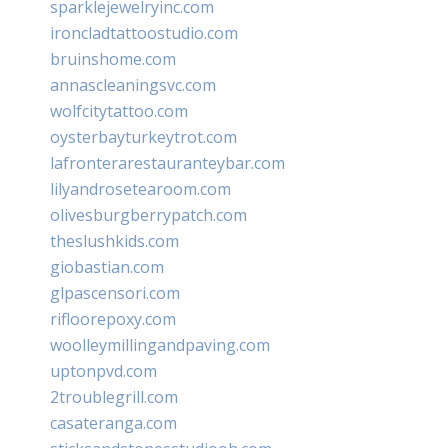
sparklejewelryinc.com
ironcladtattoostudio.com
bruinshome.com
annascleaningsvc.com
wolfcitytattoo.com
oysterbayturkeytrot.com
lafronterarestauranteybar.com
lilyandrosetearoom.com
olivesburgberrypatch.com
theslushkids.com
giobastian.com
glpascensori.com
rifloorepoxy.com
woolleymillingandpaving.com
uptonpvd.com
2troublegrill.com
casateranga.com