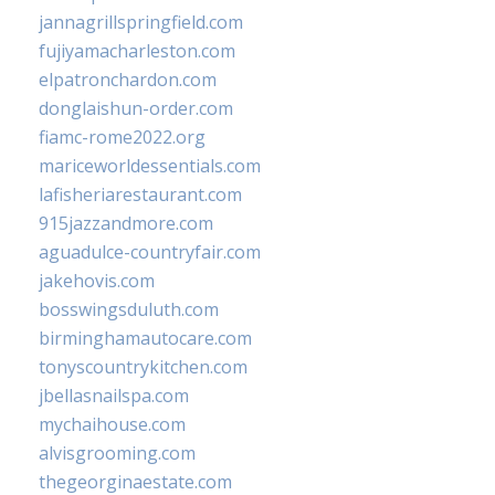
jannagrillspringfield.com
fujiyamacharleston.com
elpatronchardon.com
donglaishun-order.com
fiamc-rome2022.org
mariceworldessentials.com
lafisheriarestaurant.com
915jazzandmore.com
aguadulce-countryfair.com
jakehovis.com
bosswingsduluth.com
birminghamautocare.com
tonyscountrykitchen.com
jbellasnailspa.com
mychaihouse.com
alvisgrooming.com
thegeorginaestate.com