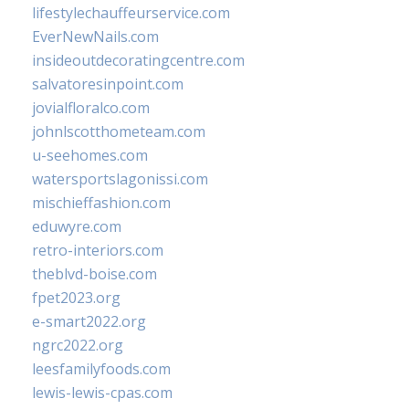
lifestylechauffeurservice.com
EverNewNails.com
insideoutdecoratingcentre.com
salvatoresinpoint.com
jovialfloralco.com
johnlscotthometeam.com
u-seehomes.com
watersportslagonissi.com
mischieffashion.com
eduwyre.com
retro-interiors.com
theblvd-boise.com
fpet2023.org
e-smart2022.org
ngrc2022.org
leesfamilyfoods.com
lewis-lewis-cpas.com