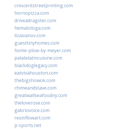
crescentstreetprinting.com
hornopizza.com
driveadragster.com
hematologa.com
lizaivanov.com
guesttinyhomes.com
home-plow-by-meyer.com
palatelatincuisine.com
blackdoglegacy.com
eatvivahouston.com
thebigshowok.com
chimeandstave.com
greatwallseafoodny.com
theloverose.com
gabriovoice.com
resinflowart.com
p-sports.net