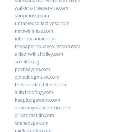
sticksandstonesstudiooh.com
walkers-treeservice.com
shopmossi.com
untamedcollectivesd.com
mxpwellness.com
infernocanine.com
thepaperhousecollection.com
allisonwillisholley.com
solslite.org
portwayinn.com
djmaddogmusic.com
thesoundarchitects.com
allin1roofing.com
keepjudgewebb.com
anatomyofadventure.com
drivancastillo.com
cmmedspa.com
midletontkd.com