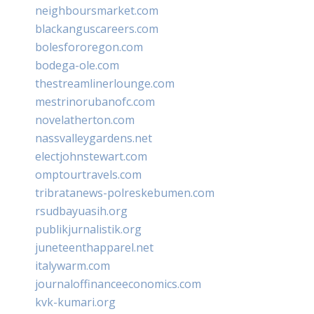
neighboursmarket.com
blackanguscareers.com
bolesfororegon.com
bodega-ole.com
thestreamlinerlounge.com
mestrinorubanofc.com
novelatherton.com
nassvalleygardens.net
electjohnstewart.com
omptourtravels.com
tribratanews-polreskebumen.com
rsudbayuasih.org
publikjurnalistik.org
juneteenthapparel.net
italywarm.com
journaloffinanceeconomics.com
kvk-kumari.org