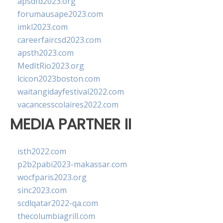
apsdfd2023.org
forumausape2023.com
imkl2023.com
careerfaircsd2023.com
apsth2023.com
MedItRio2023.org
lcicon2023boston.com
waitangidayfestival2022.com
vacancesscolaires2022.com
MEDIA PARTNER II
isth2022.com
p2b2pabi2023-makassar.com
wocfparis2023.org
sinc2023.com
scdlqatar2022-qa.com
thecolumbiagrill.com