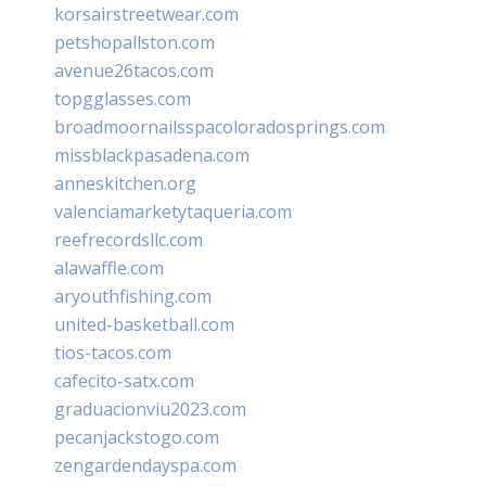
korsairstreetwear.com
petshopallston.com
avenue26tacos.com
topgglasses.com
broadmoornailsspacoloradosprings.com
missblackpasadena.com
anneskitchen.org
valenciamarketytaqueria.com
reefrecordsllc.com
alawaffle.com
aryouthfishing.com
united-basketball.com
tios-tacos.com
cafecito-satx.com
graduacionviu2023.com
pecanjackstogo.com
zengardendayspa.com