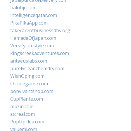
JabalpurCakeDelivery.com
halobjd.com
intelligenceqatar.com
PikaPikaApp.com
takecareofbusinessdfw.org
HamadaOfJapan.com
VersifyLifestyle.com
kingscreekadventures.com
antaeuslabs.com
purelycleanchemdry.com
WishOping.com
shoplegacee.com
bonvivantshop.com
CupPlante.com
mpzin.com
stcreal.com
PopUpFlea.com
valueml.com