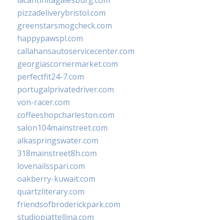
lacantinitagalesburg.com
pizzadeliverybristol.com
greenstarsmogcheck.com
happypawspl.com
callahansautoservicecenter.com
georgiascornermarket.com
perfectfit24-7.com
portugalprivatedriver.com
von-racer.com
coffeeshopcharleston.com
salon104mainstreet.com
alkaspringswater.com
318mainstreet8h.com
lovenailsspari.com
oakberry-kuwait.com
quartzliterary.com
friendsofbroderickpark.com
studiopiattellina.com