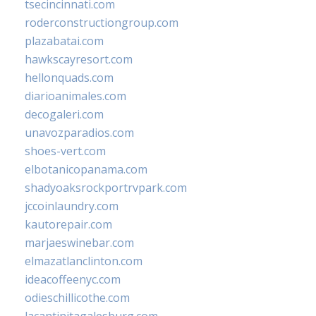
tsecincinnati.com
roderconstructiongroup.com
plazabatai.com
hawkscayresort.com
hellonquads.com
diarioanimales.com
decogaleri.com
unavozparadios.com
shoes-vert.com
elbotanicopanama.com
shadyoaksrockportrvpark.com
jccoinlaundry.com
kautorepair.com
marjaeswinebar.com
elmazatlanclinton.com
ideacoffeenyc.com
odieschillicothe.com