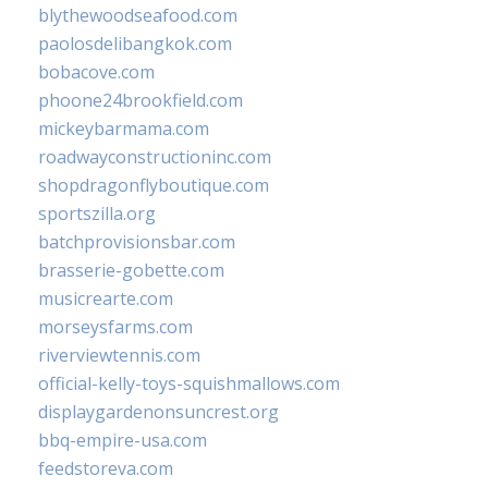
blythewoodseafood.com
paolosdelibangkok.com
bobacove.com
phoone24brookfield.com
mickeybarmama.com
roadwayconstructioninc.com
shopdragonflyboutique.com
sportszilla.org
batchprovisionsbar.com
brasserie-gobette.com
musicrearte.com
morseysfarms.com
riverviewtennis.com
official-kelly-toys-squishmallows.com
displaygardenonsuncrest.org
bbq-empire-usa.com
feedstoreva.com