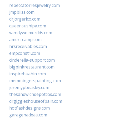
rebeccatorresjewelry.com
jmpbliss.com
drjorgerico.com
queensushipa.com
wendyweimerdds.com
ameri-camp.com
hrsreceivables.com
empconst1.com
cinderella-support.com
bigpinkrestaurant.com
inspirehuahin.com
memmingerspainting.com
jeremypbeasley.com
thesandwichdepotcos.com
drgiggleshouseofpain.com
hotflashdesigns.com
garagenadeau.com