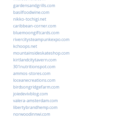
gardensandgrills.com
basilfoodwine.com
nikko-tochigi.net
caribbean-corner.com
bluemoongiftcards.com
rivercitysteampunkexpo.com
kchoops.net
mountainsideskateshop.com
kirtlandcitytavern.com
301nutritionspot.com
ammos-stores.com
loceanecreations.com
birdsongridgefarm.com
joiedevivblog.com
valera-amsterdam.com
libertybrandhemp.com
norwoodinnwi.com