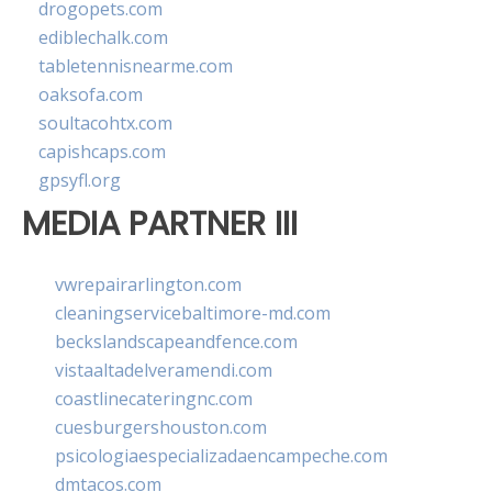
drogopets.com
ediblechalk.com
tabletennisnearme.com
oaksofa.com
soultacohtx.com
capishcaps.com
gpsyfl.org
MEDIA PARTNER III
vwrepairarlington.com
cleaningservicebaltimore-md.com
beckslandscapeandfence.com
vistaaltadelveramendi.com
coastlinecateringnc.com
cuesburgershouston.com
psicologiaespecializadaencampeche.com
dmtacos.com