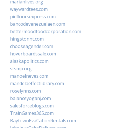
marianlives.org
waywardtees.com
pidfloorsexpress.com
bancodevenezuelaen.com
bettermoodfoodcorporation.com
hingstonnt.com
chooseagender.com
hoverboardssale.com
alaskapolitics.com
stsmp.org
manoelneves.com
mandelaeffectlibrary.com
roselynns.com
balanceyoganj.com
salesforceblogs.com
TrainGames365.com
BaytownEvaCationRentals.com