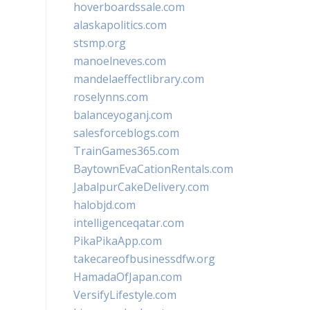
hoverboardssale.com
alaskapolitics.com
stsmp.org
manoelneves.com
mandelaeffectlibrary.com
roselynns.com
balanceyoganj.com
salesforceblogs.com
TrainGames365.com
BaytownEvaCationRentals.com
JabalpurCakeDelivery.com
halobjd.com
intelligenceqatar.com
PikaPikaApp.com
takecareofbusinessdfw.org
HamadaOfJapan.com
VersifyLifestyle.com