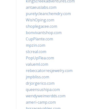
kingscreekadventures.com
antaeuslabs.com
purelycleanchemdry.com
WishOping.com
shoplegacee.com
bonvivantshop.com
CupPlante.com
mpzin.com
stcreal.com
PopUpFlea.com
valueml.com
rebeccatorresjewelry.com
jmpbliss.com
drjorgerico.com
queensushipa.com
wendyweimerdds.com
ameri-camp.com
hrsreceivables.com