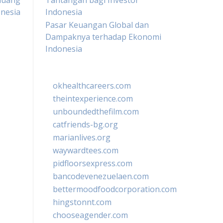
luang
Tantangan bagi Investor
nesia
Indonesia
Pasar Keuangan Global dan
Dampaknya terhadap Ekonomi
Indonesia
okhealthcareers.com
theintexperience.com
unboundedthefilm.com
catfriends-bg.org
marianlives.org
waywardtees.com
pidfloorsexpress.com
bancodevenezuelaen.com
bettermoodfoodcorporation.com
hingstonnt.com
chooseagender.com