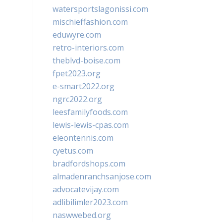
watersportslagonissi.com
mischieffashion.com
eduwyre.com
retro-interiors.com
theblvd-boise.com
fpet2023.org
e-smart2022.org
ngrc2022.org
leesfamilyfoods.com
lewis-lewis-cpas.com
eleontennis.com
cyetus.com
bradfordshops.com
almadenranchsanjose.com
advocatevijay.com
adlibilimler2023.com
naswwebed.org