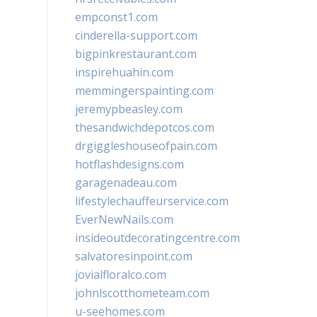
empconst1.com
cinderella-support.com
bigpinkrestaurant.com
inspirehuahin.com
memmingerspainting.com
jeremypbeasley.com
thesandwichdepotcos.com
drgiggleshouseofpain.com
hotflashdesigns.com
garagenadeau.com
lifestylechauffeurservice.com
EverNewNails.com
insideoutdecoratingcentre.com
salvatoresinpoint.com
jovialfloralco.com
johnlscotthometeam.com
u-seehomes.com