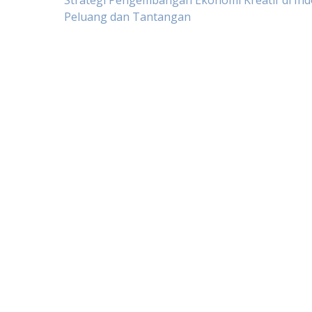
Post
Strategi Pengembangan Ekonomi Kreatif di Ind
Peluang dan Tantangan
navigation