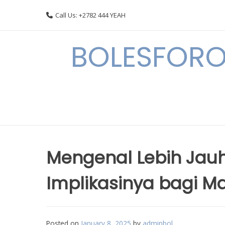
Skip
Call Us: +2782 444 YEAH
to
content
BOLESFORO
Mengenal Lebih Jauh
Implikasinya bagi M
Posted on
January 8, 2025
by
adminbol