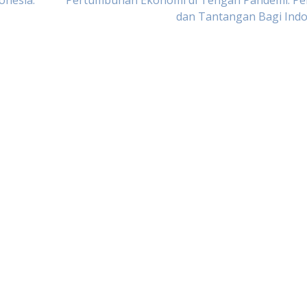
onesia:
Pertumbuhan Ekonomi di Tengah Pandemi: Pe
dan Tantangan Bagi Indo