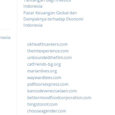
Tantangan bagi Investor
Indonesia
Pasar Keuangan Global dan
Dampaknya terhadap Ekonomi
Indonesia
onesia
okhealthcareers.com
theintexperience.com
unboundedthefilm.com
catfriends-bg.org
marianlives.org
waywardtees.com
pidfloorsexpress.com
bancodevenezuelaen.com
bettermoodfoodcorporation.com
hingstonnt.com
chooseagender.com