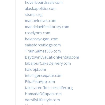
hoverboardssale.com
alaskapolitics.com
stsmp.org
manoelneves.com
mandelaeffectlibrary.com
roselynns.com
balanceyoganj.com
salesforceblogs.com
TrainGames365.com
BaytownEvaCationRentals.com
JabalpurCakeDelivery.com
halobjd.com
intelligenceqatar.com
PikaPikaApp.com
takecareofbusinessdfw.org
HamadaOfJapan.com
VersifyLifestyle.com