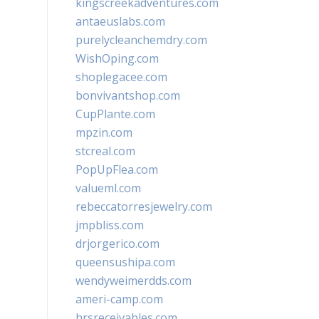
kingscreekadventures.com
antaeuslabs.com
purelycleanchemdry.com
WishOping.com
shoplegacee.com
bonvivantshop.com
CupPlante.com
mpzin.com
stcreal.com
PopUpFlea.com
valueml.com
rebeccatorresjewelry.com
jmpbliss.com
drjorgerico.com
queensushipa.com
wendyweimerdds.com
ameri-camp.com
hrsreceivables.com