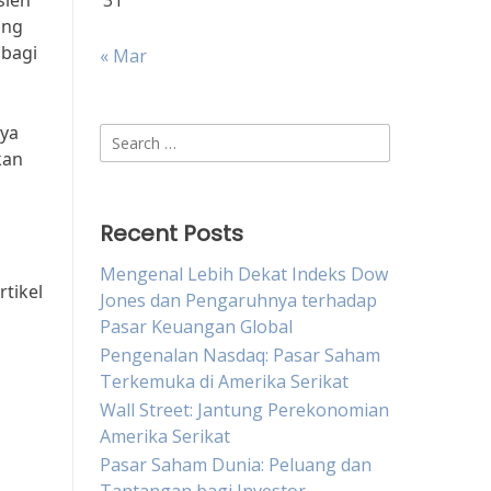
sien
31
ang
bagi
« Mar
nya
Search
kan
for:
Recent Posts
Mengenal Lebih Dekat Indeks Dow
tikel
Jones dan Pengaruhnya terhadap
Pasar Keuangan Global
Pengenalan Nasdaq: Pasar Saham
Terkemuka di Amerika Serikat
Wall Street: Jantung Perekonomian
Amerika Serikat
Pasar Saham Dunia: Peluang dan