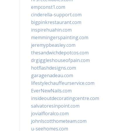
empconst1.com
cinderella-support.com
bigpinkrestaurant.com
inspirehuahin.com
memmingerspainting.com
jeremypbeasley.com
thesandwichdepotcos.com
drgiggleshouseofpain.com
hotflashdesigns.com
garagenadeau.com
lifestylechauffeurservice.com
EverNewNails.com
insideoutdecoratingcentre.com
salvatoresinpoint.com
jovialfloralco.com
johnlscotthometeam.com
u-seehomes.com