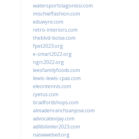
watersportslagonissi.com
mischieffashion.com
eduwyre.com
retro-interiors.com
theblvd-boise.com
fpet2023.org
e-smart2022.org
ngrc2022.org
leesfamilyfoods.com
lewis-lewis-cpas.com
eleontennis.com
cyetus.com
bradfordshops.com
almadenranchsanjose.com
advocatevijay.com
adlibilimler2023.com
naswwebed.org