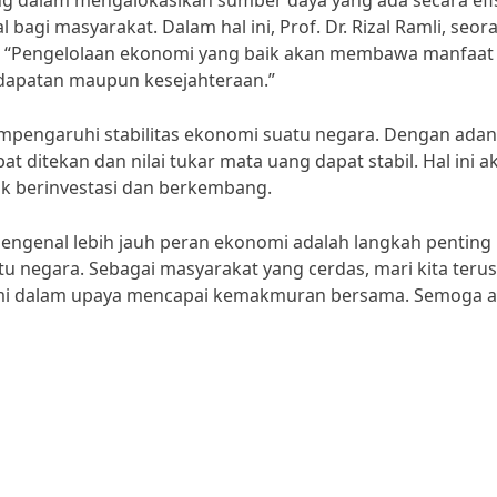
ing dalam mengalokasikan sumber daya yang ada secara efi
gi masyarakat. Dalam hal ini, Prof. Dr. Rizal Ramli, seor
 “Pengelolaan ekonomi yang baik akan membawa manfaat 
endapatan maupun kesejahteraan.”
empengaruhi stabilitas ekonomi suatu negara. Dengan ada
t ditekan dan nilai tukar mata uang dapat stabil. Hal ini a
k berinvestasi dan berkembang.
ngenal lebih jauh peran ekonomi adalah langkah penting
negara. Sebagai masyarakat yang cerdas, mari kita terus
 dalam upaya mencapai kemakmuran bersama. Semoga ar