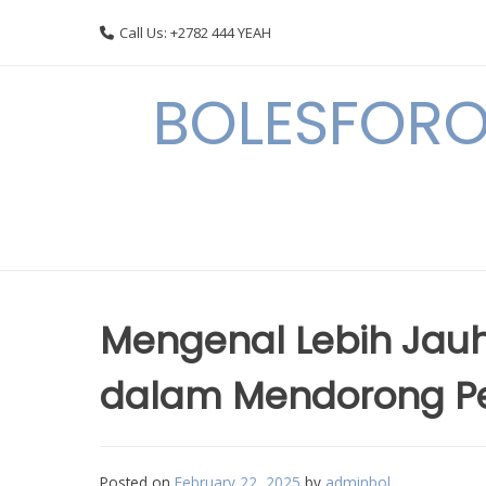
Skip
Call Us: +2782 444 YEAH
to
content
BOLESFORO
Mengenal Lebih Jau
dalam Mendorong P
Posted on
February 22, 2025
by
adminbol