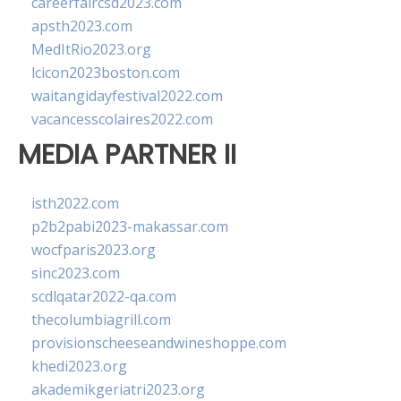
careerfaircsd2023.com
apsth2023.com
MedItRio2023.org
lcicon2023boston.com
waitangidayfestival2022.com
vacancesscolaires2022.com
MEDIA PARTNER II
isth2022.com
p2b2pabi2023-makassar.com
wocfparis2023.org
sinc2023.com
scdlqatar2022-qa.com
thecolumbiagrill.com
provisionscheeseandwineshoppe.com
khedi2023.org
akademikgeriatri2023.org