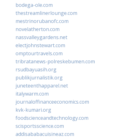
bodega-ole.com
thestreamlinerlounge.com
mestrinorubanofc.com
novelatherton.com
nassvalleygardens.net
electjohnstewart.com
omptourtravels.com
tribratanews-polreskebumen.com
rsudbayuasih.org
publikjurnalistik.org
juneteenthapparel.net
italywarm.com
journaloffinanceeconomics.com
kvk-kumari.org
foodscienceandtechnology.com
scisportsscience.com
addisababacuisineaz.com