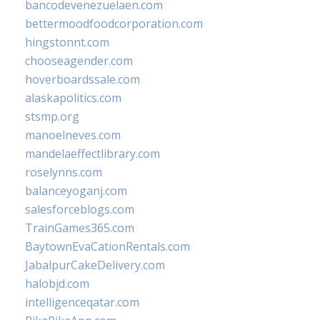
bancodevenezuelaen.com
bettermoodfoodcorporation.com
hingstonnt.com
chooseagender.com
hoverboardssale.com
alaskapolitics.com
stsmp.org
manoelneves.com
mandelaeffectlibrary.com
roselynns.com
balanceyoganj.com
salesforceblogs.com
TrainGames365.com
BaytownEvaCationRentals.com
JabalpurCakeDelivery.com
halobjd.com
intelligenceqatar.com