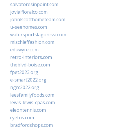
salvatoresinpoint.com
jovialfloralco.com
johnlscotthometeam.com
u-seehomes.com
watersportslagonissi.com
mischieffashion.com
eduwyre.com
retro-interiors.com
theblvd-boise.com
fpet2023.org
e-smart2022.org
ngrc2022.org
leesfamilyfoods.com
lewis-lewis-cpas.com
eleontennis.com
cyetus.com
bradfordshops.com