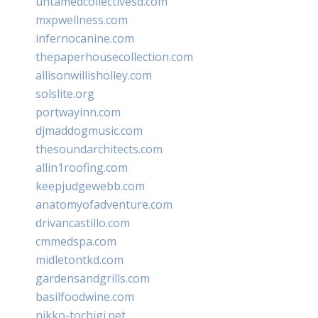
untamedcollectivesd.com
mxpwellness.com
infernocanine.com
thepaperhousecollection.com
allisonwillisholley.com
solslite.org
portwayinn.com
djmaddogmusic.com
thesoundarchitects.com
allin1roofing.com
keepjudgewebb.com
anatomyofadventure.com
drivancastillo.com
cmmedspa.com
midletontkd.com
gardensandgrills.com
basilfoodwine.com
nikko-tochigi.net