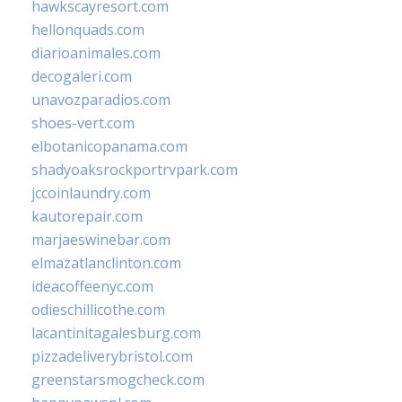
hawkscayresort.com
hellonquads.com
diarioanimales.com
decogaleri.com
unavozparadios.com
shoes-vert.com
elbotanicopanama.com
shadyoaksrockportrvpark.com
jccoinlaundry.com
kautorepair.com
marjaeswinebar.com
elmazatlanclinton.com
ideacoffeenyc.com
odieschillicothe.com
lacantinitagalesburg.com
pizzadeliverybristol.com
greenstarsmogcheck.com