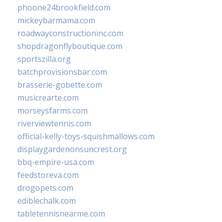
phoone24brookfield.com
mickeybarmama.com
roadwayconstructioninc.com
shopdragonflyboutique.com
sportszilla.org
batchprovisionsbar.com
brasserie-gobette.com
musicrearte.com
morseysfarms.com
riverviewtennis.com
official-kelly-toys-squishmallows.com
displaygardenonsuncrest.org
bbq-empire-usa.com
feedstoreva.com
drogopets.com
ediblechalk.com
tabletennisnearme.com