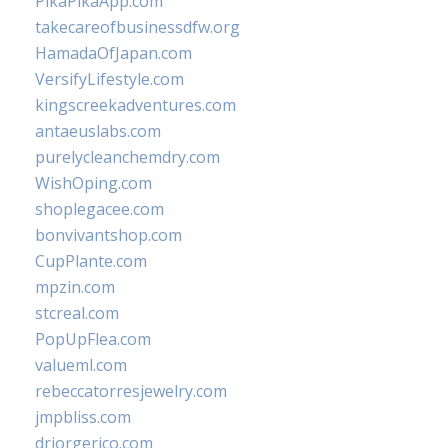
PikaPikaApp.com
takecareofbusinessdfw.org
HamadaOfJapan.com
VersifyLifestyle.com
kingscreekadventures.com
antaeuslabs.com
purelycleanchemdry.com
WishOping.com
shoplegacee.com
bonvivantshop.com
CupPlante.com
mpzin.com
stcreal.com
PopUpFlea.com
valueml.com
rebeccatorresjewelry.com
jmpbliss.com
drjorgerico.com