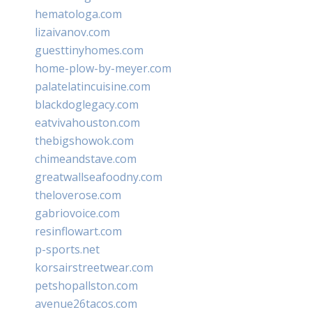
hematologa.com
lizaivanov.com
guesttinyhomes.com
home-plow-by-meyer.com
palatelatincuisine.com
blackdoglegacy.com
eatvivahouston.com
thebigshowok.com
chimeandstave.com
greatwallseafoodny.com
theloverose.com
gabriovoice.com
resinflowart.com
p-sports.net
korsairstreetwear.com
petshopallston.com
avenue26tacos.com