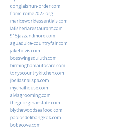
donglaishun-order.com
fiamc-rome2022.org
mariceworldessentials.com
lafisheriarestaurant.com
915jazzandmore.com
aguadulce-countryfair.com
jakehovis.com
bosswingsduluth.com
birminghamautocare.com
tonyscountrykitchen.com
jbellasnailspa.com
mychaihouse.com
alvisgrooming.com
thegeorginaestate.com
blythewoodseafood.com
paolosdelibangkok.com
bobacove.com