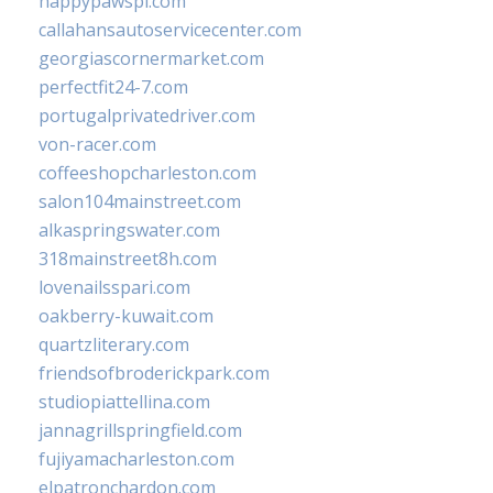
happypawspl.com
callahansautoservicecenter.com
georgiascornermarket.com
perfectfit24-7.com
portugalprivatedriver.com
von-racer.com
coffeeshopcharleston.com
salon104mainstreet.com
alkaspringswater.com
318mainstreet8h.com
lovenailsspari.com
oakberry-kuwait.com
quartzliterary.com
friendsofbroderickpark.com
studiopiattellina.com
jannagrillspringfield.com
fujiyamacharleston.com
elpatronchardon.com