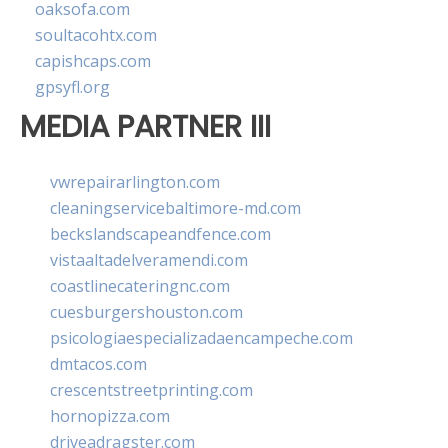
oaksofa.com
soultacohtx.com
capishcaps.com
gpsyfl.org
MEDIA PARTNER III
vwrepairarlington.com
cleaningservicebaltimore-md.com
beckslandscapeandfence.com
vistaaltadelveramendi.com
coastlinecateringnc.com
cuesburgershouston.com
psicologiaespecializadaencampeche.com
dmtacos.com
crescentstreetprinting.com
hornopizza.com
driveadragster.com