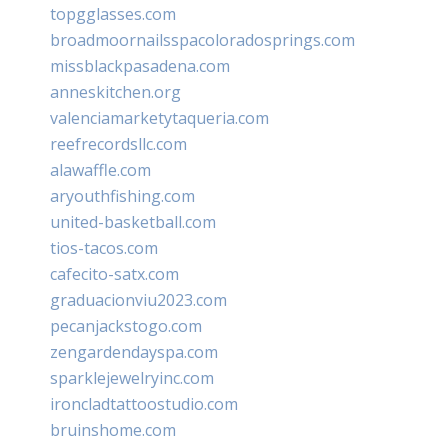
topgglasses.com
broadmoornailsspacoloradosprings.com
missblackpasadena.com
anneskitchen.org
valenciamarketytaqueria.com
reefrecordsllc.com
alawaffle.com
aryouthfishing.com
united-basketball.com
tios-tacos.com
cafecito-satx.com
graduacionviu2023.com
pecanjackstogo.com
zengardendayspa.com
sparklejewelryinc.com
ironcladtattoostudio.com
bruinshome.com