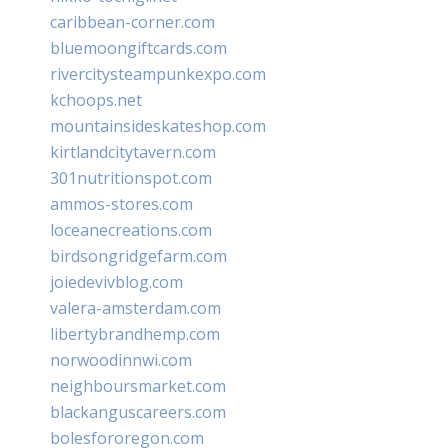
caribbean-corner.com
bluemoongiftcards.com
rivercitysteampunkexpo.com
kchoops.net
mountainsideskateshop.com
kirtlandcitytavern.com
301nutritionspot.com
ammos-stores.com
loceanecreations.com
birdsongridgefarm.com
joiedevivblog.com
valera-amsterdam.com
libertybrandhemp.com
norwoodinnwi.com
neighboursmarket.com
blackanguscareers.com
bolesfororegon.com