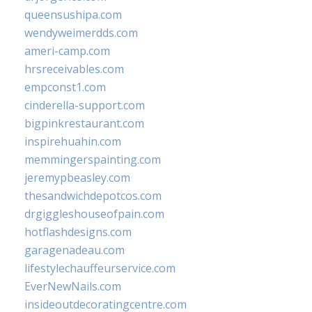
queensushipa.com
wendyweimerdds.com
ameri-camp.com
hrsreceivables.com
empconst1.com
cinderella-support.com
bigpinkrestaurant.com
inspirehuahin.com
memmingerspainting.com
jeremypbeasley.com
thesandwichdepotcos.com
drgiggleshouseofpain.com
hotflashdesigns.com
garagenadeau.com
lifestylechauffeurservice.com
EverNewNails.com
insideoutdecoratingcentre.com