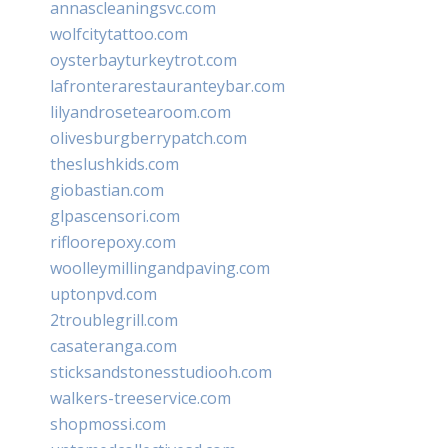
annascleaningsvc.com
wolfcitytattoo.com
oysterbayturkeytrot.com
lafronterarestauranteybar.com
lilyandrosetearoom.com
olivesburgberrypatch.com
theslushkids.com
giobastian.com
glpascensori.com
rifloorepoxy.com
woolleymillingandpaving.com
uptonpvd.com
2troublegrill.com
casateranga.com
sticksandstonesstudiooh.com
walkers-treeservice.com
shopmossi.com