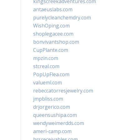
kingscreekadventures.com
antaeuslabs.com
purelycleanchemdry.com
WishOping.com
shoplegacee.com
bonvivantshop.com
CupPlante.com
mpzin.com
stcreal.com
PopUpFlea.com
valueml.com
rebeccatorresjewelry.com
jmpbliss.com
drjorgerico.com
queensushipa.com
wendyweimerdds.com
ameri-camp.com
hrsreceivables.com