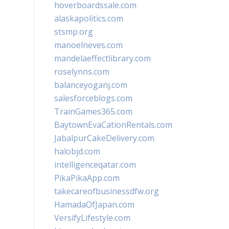
hoverboardssale.com
alaskapolitics.com
stsmp.org
manoelneves.com
mandelaeffectlibrary.com
roselynns.com
balanceyoganj.com
salesforceblogs.com
TrainGames365.com
BaytownEvaCationRentals.com
JabalpurCakeDelivery.com
halobjd.com
intelligenceqatar.com
PikaPikaApp.com
takecareofbusinessdfw.org
HamadaOfJapan.com
VersifyLifestyle.com