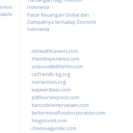
Tantangan bagi Investor
erkini
Indonesia
ndemi
Pasar Keuangan Global dan
Dampaknya terhadap Ekonomi
Indonesia
okhealthcareers.com
theintexperience.com
unboundedthefilm.com
catfriends-bg.org
marianlives.org
waywardtees.com
pidfloorsexpress.com
bancodevenezuelaen.com
bettermoodfoodcorporation.com
hingstonnt.com
chooseagender.com