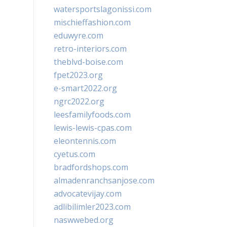
watersportslagonissi.com
mischieffashion.com
eduwyre.com
retro-interiors.com
theblvd-boise.com
fpet2023.org
e-smart2022.org
ngrc2022.org
leesfamilyfoods.com
lewis-lewis-cpas.com
eleontennis.com
cyetus.com
bradfordshops.com
almadenranchsanjose.com
advocatevijay.com
adlibilimler2023.com
naswwebed.org