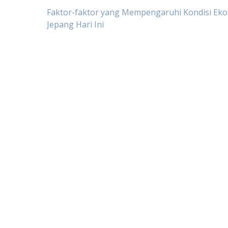
Post
Faktor-faktor yang Mempengaruhi Kondisi Ek
Jepang Hari Ini
navigation