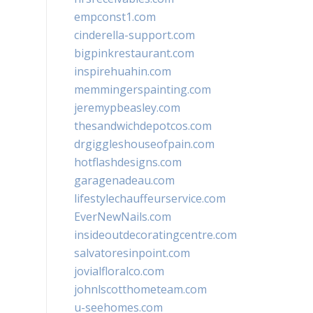
empconst1.com
cinderella-support.com
bigpinkrestaurant.com
inspirehuahin.com
memmingerspainting.com
jeremypbeasley.com
thesandwichdepotcos.com
drgiggleshouseofpain.com
hotflashdesigns.com
garagenadeau.com
lifestylechauffeurservice.com
EverNewNails.com
insideoutdecoratingcentre.com
salvatoresinpoint.com
jovialfloralco.com
johnlscotthometeam.com
u-seehomes.com