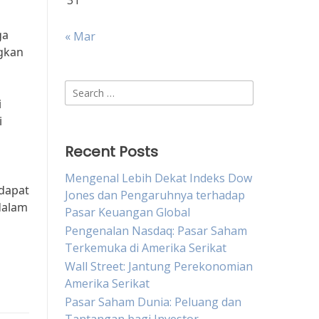
31
ga
« Mar
gkan
Search
i
for:
i
Recent Posts
Mengenal Lebih Dekat Indeks Dow
 dapat
Jones dan Pengaruhnya terhadap
dalam
Pasar Keuangan Global
Pengenalan Nasdaq: Pasar Saham
Terkemuka di Amerika Serikat
Wall Street: Jantung Perekonomian
Amerika Serikat
Pasar Saham Dunia: Peluang dan