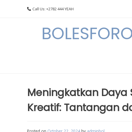
Skip
Call Us: +2782 444 YEAH
to
content
BOLESFORO
Meningkatkan Daya S
Kreatif: Tantangan d
Posted on
October 22, 2024
by
adminbol