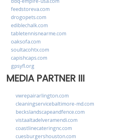
bbq-empire-usa.com
feedstoreva.com
drogopets.com
ediblechalk.com
tabletennisnearme.com
oaksofa.com
soultacohtx.com
capishcaps.com
gpsyfl.org
MEDIA PARTNER III
vwrepairarlington.com
cleaningservicebaltimore-md.com
beckslandscapeandfence.com
vistaaltadelveramendi.com
coastlinecateringnc.com
cuesburgershouston.com