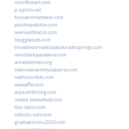
resinflowart.com
p-sports.net
korsairstreetwear.com
petshopallston.com
avenue26tacos.com
topgglasses.com
broadmoornailsspacoloradosprings.com
missblackpasadena.com
anneskitchen.org
valenciamarketytaqueria.com
reefrecordsllc.com
alawaffle.com
aryouthfishing.com
united-basketball.com
tios-tacos.com
cafecito-satx.com
graduacionviu2023.com