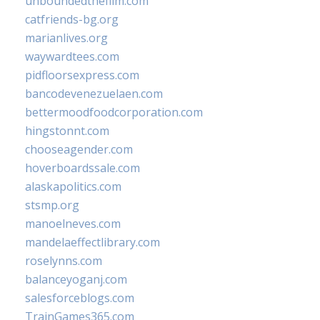
unboundedthefilm.com
catfriends-bg.org
marianlives.org
waywardtees.com
pidfloorsexpress.com
bancodevenezuelaen.com
bettermoodfoodcorporation.com
hingstonnt.com
chooseagender.com
hoverboardssale.com
alaskapolitics.com
stsmp.org
manoelneves.com
mandelaeffectlibrary.com
roselynns.com
balanceyoganj.com
salesforceblogs.com
TrainGames365.com