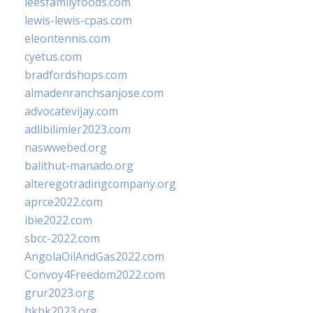
leesfamilyfoods.com
lewis-lewis-cpas.com
eleontennis.com
cyetus.com
bradfordshops.com
almadenranchsanjose.com
advocatevijay.com
adlibilimler2023.com
naswwebed.org
balithut-manado.org
alteregotradingcompany.org
aprce2022.com
ibie2022.com
sbcc-2022.com
AngolaOilAndGas2022.com
Convoy4Freedom2022.com
grur2023.org
hkhk2023.org