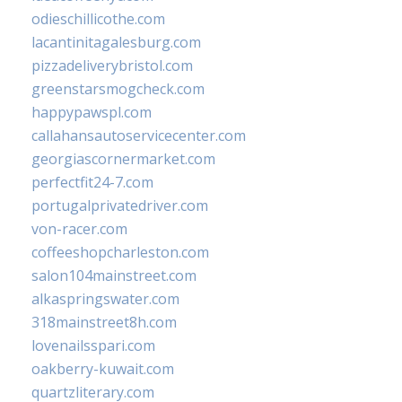
odieschillicothe.com
lacantinitagalesburg.com
pizzadeliverybristol.com
greenstarsmogcheck.com
happypawspl.com
callahansautoservicecenter.com
georgiascornermarket.com
perfectfit24-7.com
portugalprivatedriver.com
von-racer.com
coffeeshopcharleston.com
salon104mainstreet.com
alkaspringswater.com
318mainstreet8h.com
lovenailsspari.com
oakberry-kuwait.com
quartzliterary.com