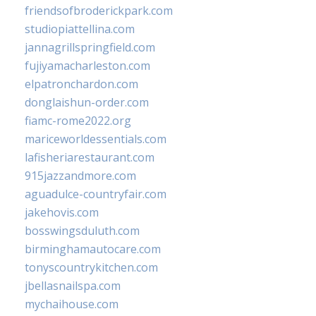
friendsofbroderickpark.com
studiopiattellina.com
jannagrillspringfield.com
fujiyamacharleston.com
elpatronchardon.com
donglaishun-order.com
fiamc-rome2022.org
mariceworldessentials.com
lafisheriarestaurant.com
915jazzandmore.com
aguadulce-countryfair.com
jakehovis.com
bosswingsduluth.com
birminghamautocare.com
tonyscountrykitchen.com
jbellasnailspa.com
mychaihouse.com