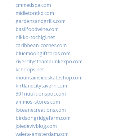
cmmedspa.com
midletontkd.com
gardensandgrills.com
basilfoodwine.com
nikko-tochigi.net
caribbean-corner.com
bluemoongiftcards.com
rivercitysteampunkexpo.com
kchoops.net
mountainsideskateshop.com
kirtlandcitytavern.com
301nutritionspot.com
ammos-stores.com
loceanecreations.com
birdsongridgefarm.com
joiedevivblog.com
valera-amsterdam.com