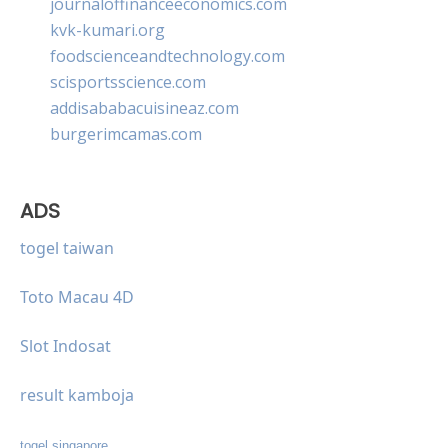
journaloffinanceeconomics.com
kvk-kumari.org
foodscienceandtechnology.com
scisportsscience.com
addisababacuisineaz.com
burgerimcamas.com
ADS
togel taiwan
Toto Macau 4D
Slot Indosat
result kamboja
togel singapore