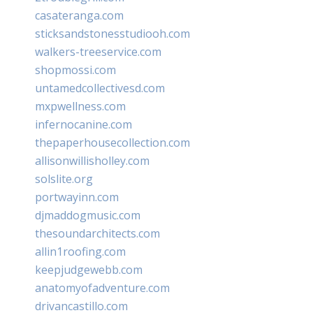
casateranga.com
sticksandstonesstudiooh.com
walkers-treeservice.com
shopmossi.com
untamedcollectivesd.com
mxpwellness.com
infernocanine.com
thepaperhousecollection.com
allisonwillisholley.com
solslite.org
portwayinn.com
djmaddogmusic.com
thesoundarchitects.com
allin1roofing.com
keepjudgewebb.com
anatomyofadventure.com
drivancastillo.com