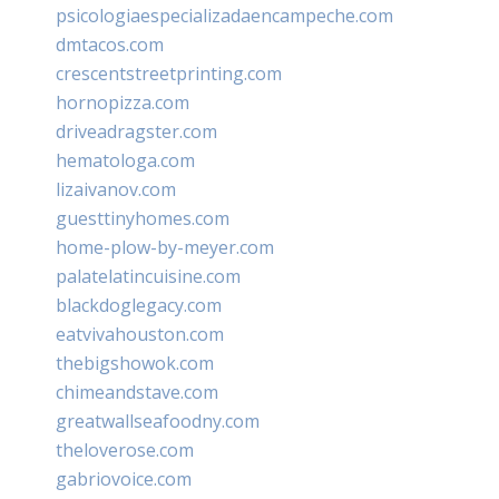
psicologiaespecializadaencampeche.com
dmtacos.com
crescentstreetprinting.com
hornopizza.com
driveadragster.com
hematologa.com
lizaivanov.com
guesttinyhomes.com
home-plow-by-meyer.com
palatelatincuisine.com
blackdoglegacy.com
eatvivahouston.com
thebigshowok.com
chimeandstave.com
greatwallseafoodny.com
theloverose.com
gabriovoice.com