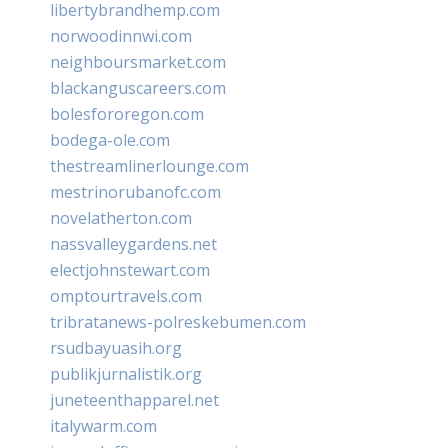
libertybrandhemp.com
norwoodinnwi.com
neighboursmarket.com
blackanguscareers.com
bolesfororegon.com
bodega-ole.com
thestreamlinerlounge.com
mestrinorubanofc.com
novelatherton.com
nassvalleygardens.net
electjohnstewart.com
omptourtravels.com
tribratanews-polreskebumen.com
rsudbayuasih.org
publikjurnalistik.org
juneteenthapparel.net
italywarm.com