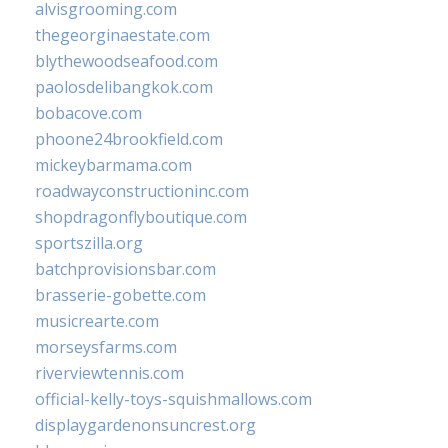
alvisgrooming.com
thegeorginaestate.com
blythewoodseafood.com
paolosdelibangkok.com
bobacove.com
phoone24brookfield.com
mickeybarmama.com
roadwayconstructioninc.com
shopdragonflyboutique.com
sportszilla.org
batchprovisionsbar.com
brasserie-gobette.com
musicrearte.com
morseysfarms.com
riverviewtennis.com
official-kelly-toys-squishmallows.com
displaygardenonsuncrest.org