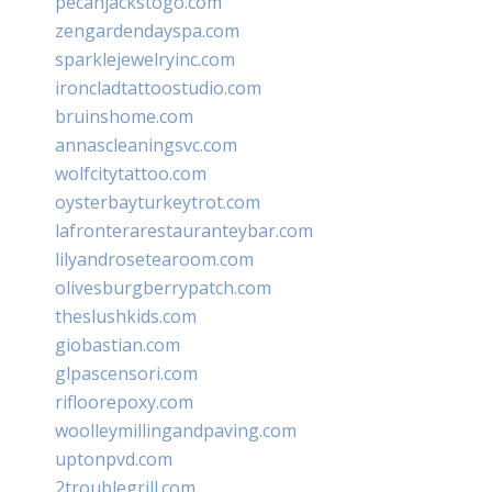
pecanjackstogo.com
zengardendayspa.com
sparklejewelryinc.com
ironcladtattoostudio.com
bruinshome.com
annascleaningsvc.com
wolfcitytattoo.com
oysterbayturkeytrot.com
lafronterarestauranteybar.com
lilyandrosetearoom.com
olivesburgberrypatch.com
theslushkids.com
giobastian.com
glpascensori.com
rifloorepoxy.com
woolleymillingandpaving.com
uptonpvd.com
2troublegrill.com