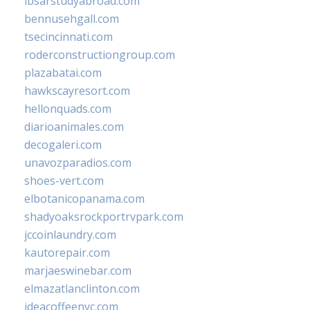
ibsarstudyabroad.com
bennusehgall.com
tsecincinnati.com
roderconstructiongroup.com
plazabatai.com
hawkscayresort.com
hellonquads.com
diarioanimales.com
decogaleri.com
unavozparadios.com
shoes-vert.com
elbotanicopanama.com
shadyoaksrockportrvpark.com
jccoinlaundry.com
kautorepair.com
marjaeswinebar.com
elmazatlanclinton.com
ideacoffeenyc.com