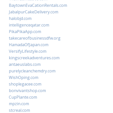
BaytownEvaCationRentals.com
JabalpurCakeDelivery.com
halobjd.com
intelligenceqatar.com
PikaPikaApp.com
takecareofbusinessdfw.org
HamadaOfJapan.com
VersifyLifestyle.com
kingscreekadventures.com
antaeuslabs.com
purelycleanchemdry.com
WishOping.com
shoplegacee.com
bonvivantshop.com
CupPlante.com
mpzin.com
stcreal.com