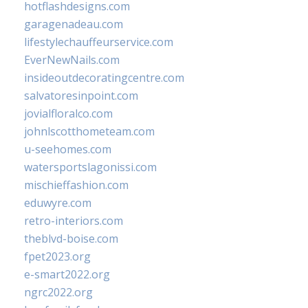
hotflashdesigns.com
garagenadeau.com
lifestylechauffeurservice.com
EverNewNails.com
insideoutdecoratingcentre.com
salvatoresinpoint.com
jovialfloralco.com
johnlscotthometeam.com
u-seehomes.com
watersportslagonissi.com
mischieffashion.com
eduwyre.com
retro-interiors.com
theblvd-boise.com
fpet2023.org
e-smart2022.org
ngrc2022.org