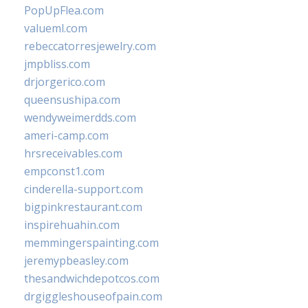
PopUpFlea.com
valueml.com
rebeccatorresjewelry.com
jmpbliss.com
drjorgerico.com
queensushipa.com
wendyweimerdds.com
ameri-camp.com
hrsreceivables.com
empconst1.com
cinderella-support.com
bigpinkrestaurant.com
inspirehuahin.com
memmingerspainting.com
jeremypbeasley.com
thesandwichdepotcos.com
drgiggleshouseofpain.com