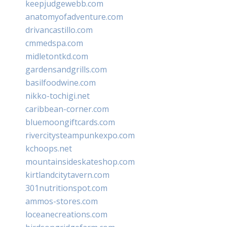
keepjudgewebb.com
anatomyofadventure.com
drivancastillo.com
cmmedspa.com
midletontkd.com
gardensandgrills.com
basilfoodwine.com
nikko-tochigi.net
caribbean-corner.com
bluemoongiftcards.com
rivercitysteampunkexpo.com
kchoops.net
mountainsideskateshop.com
kirtlandcitytavern.com
301nutritionspot.com
ammos-stores.com
loceanecreations.com