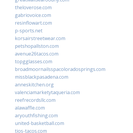
theloverose.com
gabriovoice.com
resinflowart.com
p-sports.net
korsairstreetwear.com
petshopallston.com
avenue26tacos.com
topgglasses.com
broadmoornailsspacoloradosprings.com
missblackpasadena.com
anneskitchen.org
valenciamarketytaqueria.com
reefrecordsllc.com
alawaffle.com
aryouthfishing.com
united-basketball.com
tios-tacos.com