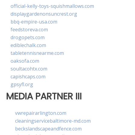
official-kelly-toys-squishmallows.com
displaygardenonsuncrest.org
bbq-empire-usa.com
feedstoreva.com
drogopets.com
ediblechalk.com
tabletennisnearme.com
oaksofa.com
soultacohtx.com
capishcaps.com
gpsyfl.org
MEDIA PARTNER III
vwrepairarlington.com
cleaningservicebaltimore-md.com
beckslandscapeandfence.com