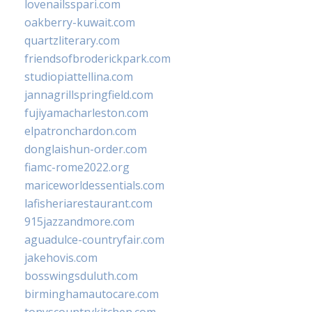
lovenailsspari.com
oakberry-kuwait.com
quartzliterary.com
friendsofbroderickpark.com
studiopiattellina.com
jannagrillspringfield.com
fujiyamacharleston.com
elpatronchardon.com
donglaishun-order.com
fiamc-rome2022.org
mariceworldessentials.com
lafisheriarestaurant.com
915jazzandmore.com
aguadulce-countryfair.com
jakehovis.com
bosswingsduluth.com
birminghamautocare.com