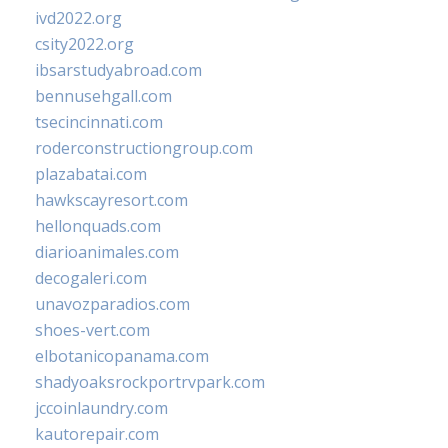
ivd2022.org
csity2022.org
ibsarstudyabroad.com
bennusehgall.com
tsecincinnati.com
roderconstructiongroup.com
plazabatai.com
hawkscayresort.com
hellonquads.com
diarioanimales.com
decogaleri.com
unavozparadios.com
shoes-vert.com
elbotanicopanama.com
shadyoaksrockportrvpark.com
jccoinlaundry.com
kautorepair.com