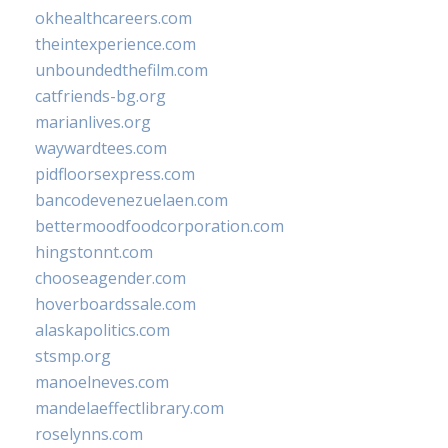
okhealthcareers.com
theintexperience.com
unboundedthefilm.com
catfriends-bg.org
marianlives.org
waywardtees.com
pidfloorsexpress.com
bancodevenezuelaen.com
bettermoodfoodcorporation.com
hingstonnt.com
chooseagender.com
hoverboardssale.com
alaskapolitics.com
stsmp.org
manoelneves.com
mandelaeffectlibrary.com
roselynns.com