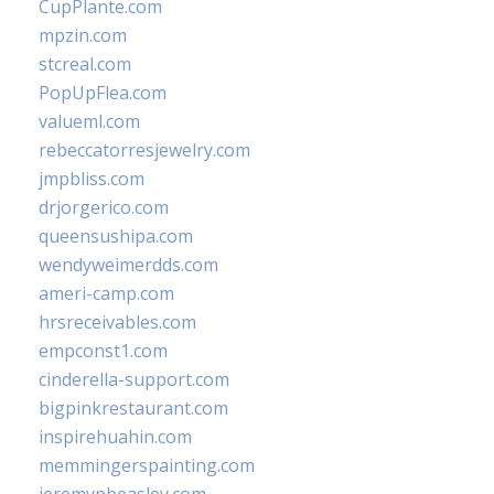
CupPlante.com
mpzin.com
stcreal.com
PopUpFlea.com
valueml.com
rebeccatorresjewelry.com
jmpbliss.com
drjorgerico.com
queensushipa.com
wendyweimerdds.com
ameri-camp.com
hrsreceivables.com
empconst1.com
cinderella-support.com
bigpinkrestaurant.com
inspirehuahin.com
memmingerspainting.com