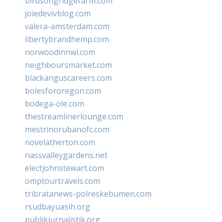
birdsongridgefarm.com
joiedevivblog.com
valera-amsterdam.com
libertybrandhemp.com
norwoodinnwi.com
neighboursmarket.com
blackanguscareers.com
bolesfororegon.com
bodega-ole.com
thestreamlinerlounge.com
mestrinorubanofc.com
novelatherton.com
nassvalleygardens.net
electjohnstewart.com
omptourtravels.com
tribratanews-polreskebumen.com
rsudbayuasih.org
publikjurnalistik.org