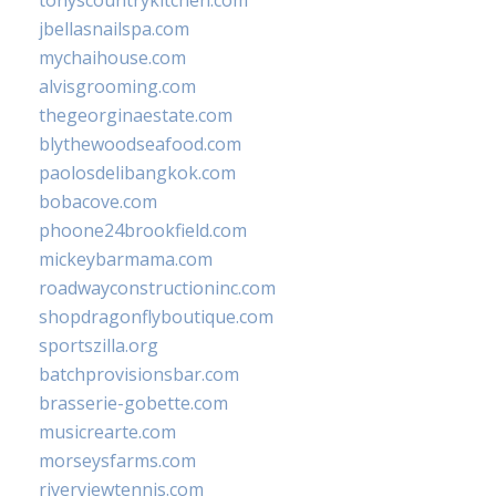
tonyscountrykitchen.com
jbellasnailspa.com
mychaihouse.com
alvisgrooming.com
thegeorginaestate.com
blythewoodseafood.com
paolosdelibangkok.com
bobacove.com
phoone24brookfield.com
mickeybarmama.com
roadwayconstructioninc.com
shopdragonflyboutique.com
sportszilla.org
batchprovisionsbar.com
brasserie-gobette.com
musicrearte.com
morseysfarms.com
riverviewtennis.com