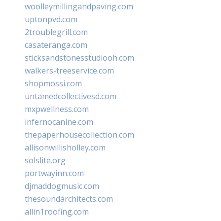
woolleymillingandpaving.com
uptonpvd.com
2troublegrill.com
casateranga.com
sticksandstonesstudiooh.com
walkers-treeservice.com
shopmossi.com
untamedcollectivesd.com
mxpwellness.com
infernocanine.com
thepaperhousecollection.com
allisonwillisholley.com
solslite.org
portwayinn.com
djmaddogmusic.com
thesoundarchitects.com
allin1roofing.com