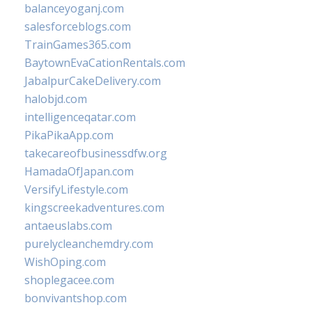
balanceyoganj.com
salesforceblogs.com
TrainGames365.com
BaytownEvaCationRentals.com
JabalpurCakeDelivery.com
halobjd.com
intelligenceqatar.com
PikaPikaApp.com
takecareofbusinessdfw.org
HamadaOfJapan.com
VersifyLifestyle.com
kingscreekadventures.com
antaeuslabs.com
purelycleanchemdry.com
WishOping.com
shoplegacee.com
bonvivantshop.com