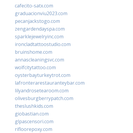
cafecito-satx.com
graduacionviu2023.com
pecanjackstogo.com
zengardendayspa.com
sparklejewelryinc.com
ironcladtattoostudio.com
bruinshome.com
annascleaningsvc.com
wolfcitytattoo.com
oysterbayturkeytrot.com
lafronterarestauranteybar.com
lilyandrosetearoom.com
olivesburgberrypatch.com
theslushkids.com
giobastian.com
glpascensori.com
rifloorepoxy.com