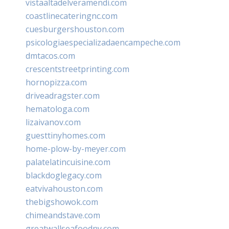
vistaaltadelveramendi.com
coastlinecateringnc.com
cuesburgershouston.com
psicologiaespecializadaencampeche.com
dmtacos.com
crescentstreetprinting.com
hornopizza.com
driveadragster.com
hematologa.com
lizaivanov.com
guesttinyhomes.com
home-plow-by-meyer.com
palatelatincuisine.com
blackdoglegacy.com
eatvivahouston.com
thebigshowok.com
chimeandstave.com
greatwallseafoodny.com