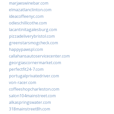
marjaeswinebar.com
elmazatlanclinton.com
ideacoffeenyc.com
odieschillicothe.com
lacantinitagalesburg.com
pizzadeliverybristol.com
greenstarsmogcheck.com
happypawspl.com
callahansautoservicecenter.com
georgiascornermarket.com
perfectfit24-7.com
portugalprivatedriver.com
von-racer.com
coffeeshopcharleston.com
salon104mainstreet.com
alkaspringswater.com
318mainstreet8h.com