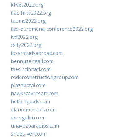
klivet2022.org
ifac-hms2022.org
taoms2022.org
iias-euromena-conference2022.org
ivd2022.org
csity2022.org
ibsarstudyabroad.com
bennusehgall.com
tsecincinnati.com
roderconstructiongroup.com
plazabatai.com
hawkscayresort.com
hellonquads.com
diarioanimales.com
decogaleri.com
unavozparadios.com
shoes-vert.com