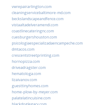
vwrepairarlington.com
cleaningservicebaltimore-md.com
beckslandscapeandfence.com
vistaaltadelveramendi.com
coastlinecateringnc.com
cuesburgershouston.com
psicologiaespecializadaencampeche.com
dmtacos.com
crescentstreetprinting.com
hornopizza.com
driveadragster.com
hematologa.com
lizaivanov.com
guesttinyhomes.com
home-plow-by-meyer.com
palatelatincuisine.com
blackdoglegacy.com