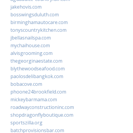
jakehovis.com
bosswingsduluth.com
birminghamautocare.com
tonyscountrykitchen.com
jbellasnailspa.com
mychaihouse.com
alvisgrooming.com
thegeorginaestate.com
blythewoodseafood.com
paolosdelibangkok.com
bobacove.com
phoone24brookfield.com
mickeybarmama.com
roadwayconstructioninc.com
shopdragonflyboutique.com
sportszilla.org
batchprovisionsbar.com