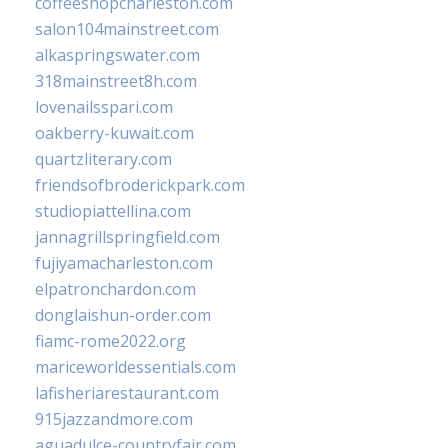
coffeeshopcharleston.com
salon104mainstreet.com
alkaspringswater.com
318mainstreet8h.com
lovenailsspari.com
oakberry-kuwait.com
quartzliterary.com
friendsofbroderickpark.com
studiopiattellina.com
jannagrillspringfield.com
fujiyamacharleston.com
elpatronchardon.com
donglaishun-order.com
fiamc-rome2022.org
mariceworldessentials.com
lafisheriarestaurant.com
915jazzandmore.com
aguadulce-countryfair.com