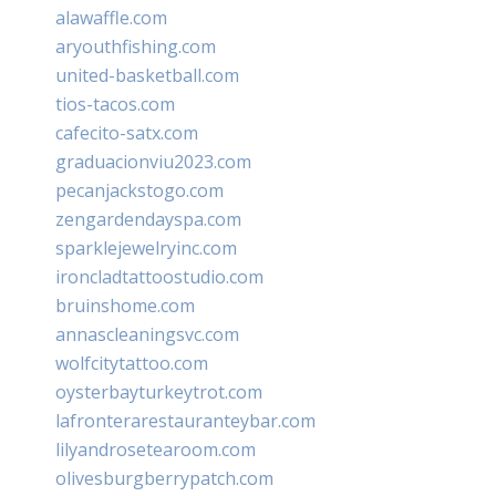
alawaffle.com
aryouthfishing.com
united-basketball.com
tios-tacos.com
cafecito-satx.com
graduacionviu2023.com
pecanjackstogo.com
zengardendayspa.com
sparklejewelryinc.com
ironcladtattoostudio.com
bruinshome.com
annascleaningsvc.com
wolfcitytattoo.com
oysterbayturkeytrot.com
lafronterarestauranteybar.com
lilyandrosetearoom.com
olivesburgberrypatch.com