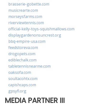
brasserie-gobette.com
musicrearte.com
morseysfarms.com
riverviewtennis.com
official-kelly-toys-squishmallows.com
displaygardenonsuncrest.org
bbq-empire-usa.com
feedstoreva.com
drogopets.com
ediblechalk.com
tabletennisnearme.com
oaksofa.com
soultacohtx.com
capishcaps.com
gpsyfl.org
MEDIA PARTNER III