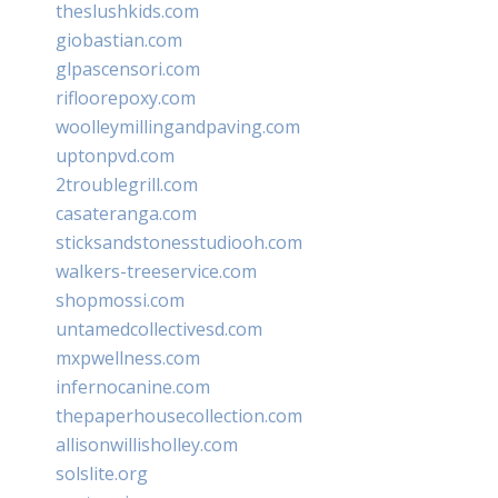
theslushkids.com
giobastian.com
glpascensori.com
rifloorepoxy.com
woolleymillingandpaving.com
uptonpvd.com
2troublegrill.com
casateranga.com
sticksandstonesstudiooh.com
walkers-treeservice.com
shopmossi.com
untamedcollectivesd.com
mxpwellness.com
infernocanine.com
thepaperhousecollection.com
allisonwillisholley.com
solslite.org