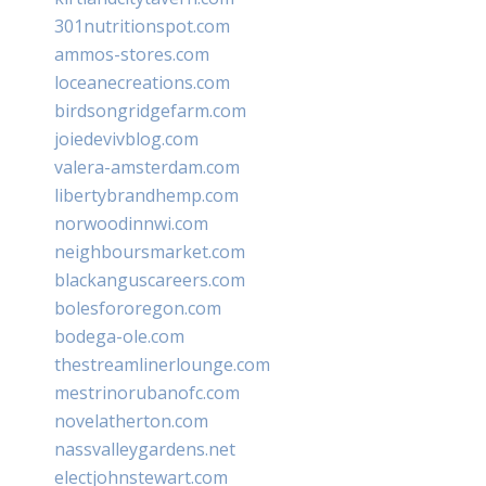
301nutritionspot.com
ammos-stores.com
loceanecreations.com
birdsongridgefarm.com
joiedevivblog.com
valera-amsterdam.com
libertybrandhemp.com
norwoodinnwi.com
neighboursmarket.com
blackanguscareers.com
bolesfororegon.com
bodega-ole.com
thestreamlinerlounge.com
mestrinorubanofc.com
novelatherton.com
nassvalleygardens.net
electjohnstewart.com