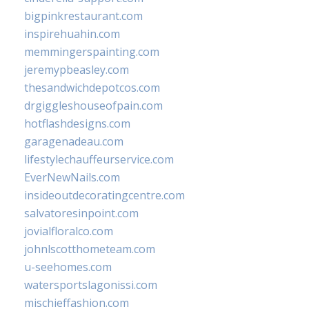
bigpinkrestaurant.com
inspirehuahin.com
memmingerspainting.com
jeremypbeasley.com
thesandwichdepotcos.com
drgiggleshouseofpain.com
hotflashdesigns.com
garagenadeau.com
lifestylechauffeurservice.com
EverNewNails.com
insideoutdecoratingcentre.com
salvatoresinpoint.com
jovialfloralco.com
johnlscotthometeam.com
u-seehomes.com
watersportslagonissi.com
mischieffashion.com