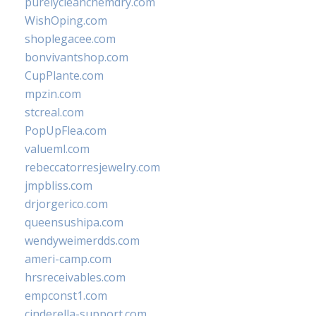
purelycleanchemdry.com
WishOping.com
shoplegacee.com
bonvivantshop.com
CupPlante.com
mpzin.com
stcreal.com
PopUpFlea.com
valueml.com
rebeccatorresjewelry.com
jmpbliss.com
drjorgerico.com
queensushipa.com
wendyweimerdds.com
ameri-camp.com
hrsreceivables.com
empconst1.com
cinderella-support.com