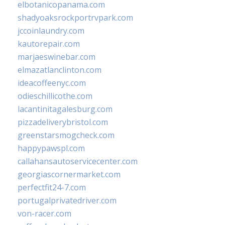
elbotanicopanama.com
shadyoaksrockportrvpark.com
jccoinlaundry.com
kautorepair.com
marjaeswinebar.com
elmazatlanclinton.com
ideacoffeenyc.com
odieschillicothe.com
lacantinitagalesburg.com
pizzadeliverybristol.com
greenstarsmogcheck.com
happypawspl.com
callahansautoservicecenter.com
georgiascornermarket.com
perfectfit24-7.com
portugalprivatedriver.com
von-racer.com