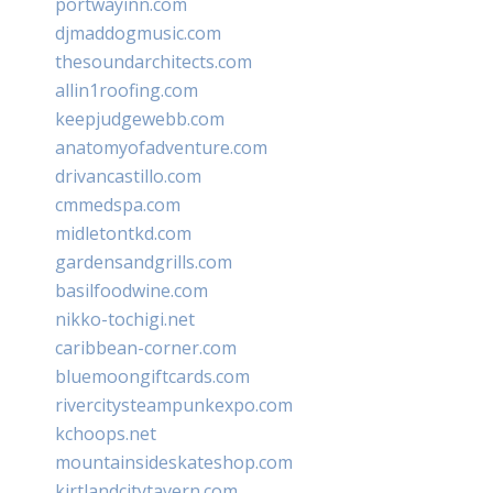
portwayinn.com
djmaddogmusic.com
thesoundarchitects.com
allin1roofing.com
keepjudgewebb.com
anatomyofadventure.com
drivancastillo.com
cmmedspa.com
midletontkd.com
gardensandgrills.com
basilfoodwine.com
nikko-tochigi.net
caribbean-corner.com
bluemoongiftcards.com
rivercitysteampunkexpo.com
kchoops.net
mountainsideskateshop.com
kirtlandcitytavern.com