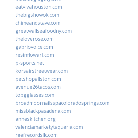
eatvivahouston.com
thebigshowok.com
chimeandstave.com
greatwallseafoodny.com
theloverose.com
gabriovoice.com
resinflowart.com
p-sports.net
korsairstreetwear.com
petshopallston.com
avenue26tacos.com
topgglasses.com
broadmoornailsspacoloradosprings.com
missblackpasadena.com
anneskitchen.org
valenciamarketytaqueria.com
reefrecordsllc.com