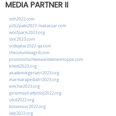
MEDIA PARTNER II
isth2022.com
p2b2pabi2023-makassar.com
wocfparis2023.org
sinc2023.com
scdlqatar2022-qa.com
thecolumbiagrill.com
provisionscheeseandwineshoppe.com
khedi2023.org
akademikgeriatri2023.org
marmarapediatri2023.org
emchie2023.org
girisimselradyoloji2022.org
utcd2022.org
biosensor2022.org
ialp2022.org