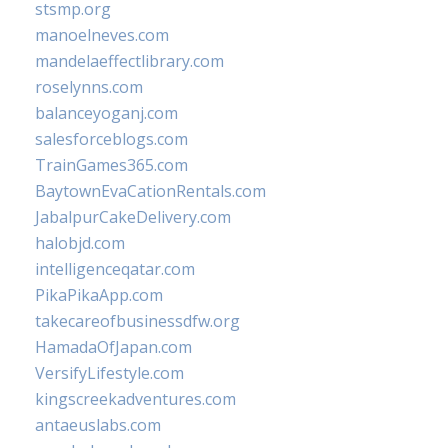
stsmp.org
manoelneves.com
mandelaeffectlibrary.com
roselynns.com
balanceyoganj.com
salesforceblogs.com
TrainGames365.com
BaytownEvaCationRentals.com
JabalpurCakeDelivery.com
halobjd.com
intelligenceqatar.com
PikaPikaApp.com
takecareofbusinessdfw.org
HamadaOfJapan.com
VersifyLifestyle.com
kingscreekadventures.com
antaeuslabs.com