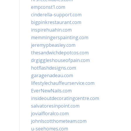
empconst1.com
cinderella-support.com
bigpinkrestaurant.com
inspirehuahin.com
memmingerspainting.com
jeremypbeasley.com
thesandwichdepotcos.com
drgiggleshouseofpain.com
hotflashdesigns.com
garagenadeau.com
lifestylechauffeurservice.com
EverNewNails.com
insideoutdecoratingcentre.com
salvatoresinpoint.com
jovialfloralco.com
johnlscotthometeam.com
u-seehomes.com