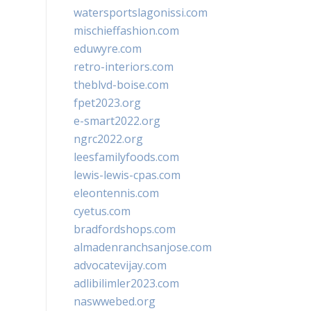
watersportslagonissi.com
mischieffashion.com
eduwyre.com
retro-interiors.com
theblvd-boise.com
fpet2023.org
e-smart2022.org
ngrc2022.org
leesfamilyfoods.com
lewis-lewis-cpas.com
eleontennis.com
cyetus.com
bradfordshops.com
almadenranchsanjose.com
advocatevijay.com
adlibilimler2023.com
naswwebed.org