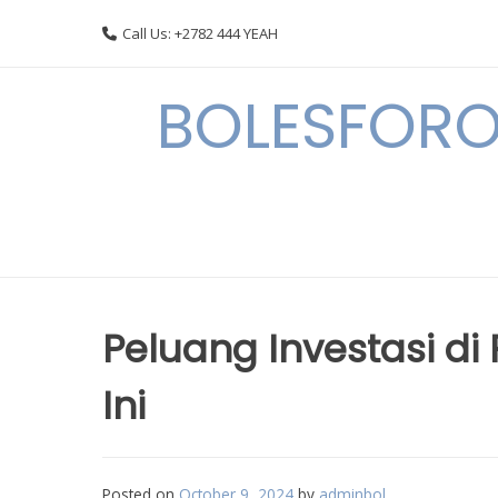
Skip
Call Us: +2782 444 YEAH
to
content
BOLESFORO
Peluang Investasi d
Ini
Posted on
October 9, 2024
by
adminbol