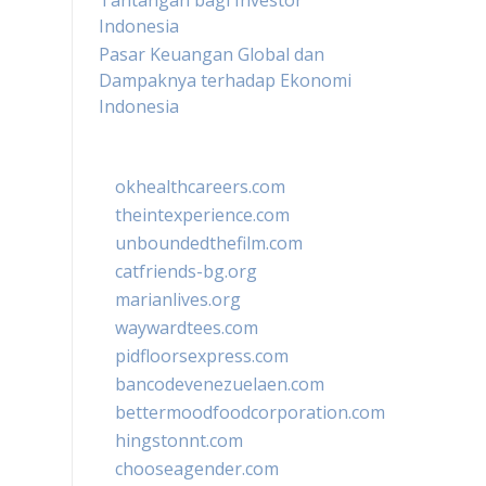
Tantangan bagi Investor
Indonesia
Pasar Keuangan Global dan
Dampaknya terhadap Ekonomi
Indonesia
okhealthcareers.com
theintexperience.com
unboundedthefilm.com
catfriends-bg.org
marianlives.org
waywardtees.com
pidfloorsexpress.com
bancodevenezuelaen.com
bettermoodfoodcorporation.com
hingstonnt.com
chooseagender.com