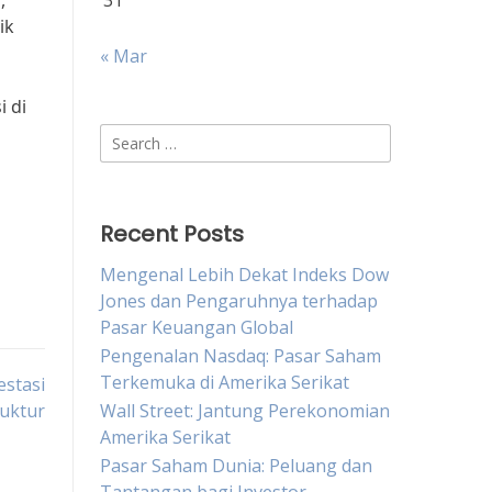
,
31
ik
« Mar
 di
Search
for:
Recent Posts
Mengenal Lebih Dekat Indeks Dow
Jones dan Pengaruhnya terhadap
Pasar Keuangan Global
Pengenalan Nasdaq: Pasar Saham
Terkemuka di Amerika Serikat
stasi
ruktur
Wall Street: Jantung Perekonomian
Amerika Serikat
Pasar Saham Dunia: Peluang dan