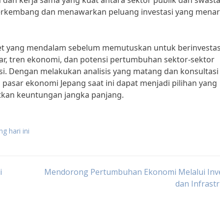
dan kerja sama yang kuat antara sektor publik dan swasta
berkembang dan menawarkan peluang investasi yang menar
iset yang mendalam sebelum memutuskan untuk berinvestasi
r, tren ekonomi, dan potensi pertumbuhan sektor-sektor
asi. Dengan melakukan analisis yang matang dan konsultasi
i pasar ekonomi Jepang saat ini dapat menjadi pilihan yang
atkan keuntungan jangka panjang.
g hari ini
i
Mendorong Pertumbuhan Ekonomi Melalui Inve
dan Infrast