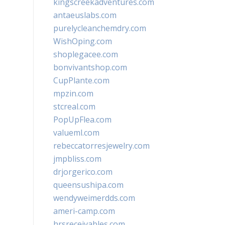
kingscreekadventures.com
antaeuslabs.com
purelycleanchemdry.com
WishOping.com
shoplegacee.com
bonvivantshop.com
CupPlante.com
mpzin.com
stcreal.com
PopUpFlea.com
valueml.com
rebeccatorresjewelry.com
jmpbliss.com
drjorgerico.com
queensushipa.com
wendyweimerdds.com
ameri-camp.com
hrsreceivables.com