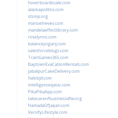
hoverboardssale.com
alaskapolitics.com
stsmp.org
manoelneves.com
mandelaeffectlibrary.com
roselynns.com
balanceyoganj.com
salesforceblogs.com
TrainGames365.com
BaytownEvaCationRentals.com
JabalpurCakeDelivery.com
halobjd.com
intelligenceqatar.com
PikaPikaApp.com
takecareofbusinessdfw.org
HamadaOfJapan.com
VersifyLifestyle.com