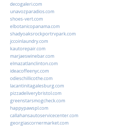
decogaleri.com
unavozparadios.com
shoes-vert.com
elbotanicopanama.com
shadyoaksrockportrvpark.com
jccoinlaundry.com
kautorepair.com
marjaeswinebar.com
elmazatlanclinton.com
ideacoffeenyc.com
odieschillicothe.com
lacantinitagalesburg.com
pizzadeliverybristol.com
greenstarsmogcheck.com
happypawspl.com
callahansautoservicecenter.com
georgiascornermarket.com