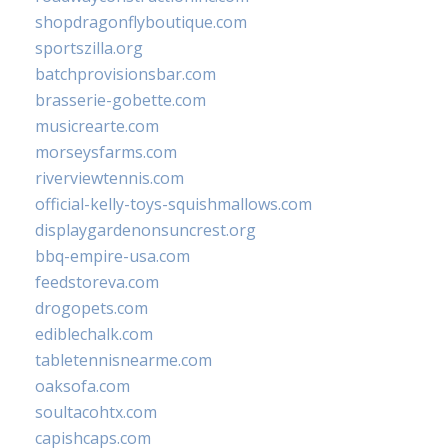
shopdragonflyboutique.com
sportszilla.org
batchprovisionsbar.com
brasserie-gobette.com
musicrearte.com
morseysfarms.com
riverviewtennis.com
official-kelly-toys-squishmallows.com
displaygardenonsuncrest.org
bbq-empire-usa.com
feedstoreva.com
drogopets.com
ediblechalk.com
tabletennisnearme.com
oaksofa.com
soultacohtx.com
capishcaps.com