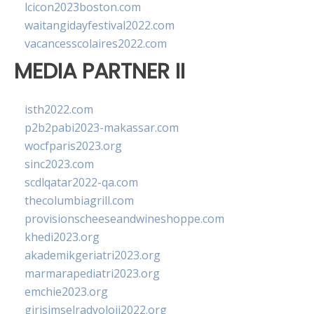
lcicon2023boston.com
waitangidayfestival2022.com
vacancesscolaires2022.com
MEDIA PARTNER II
isth2022.com
p2b2pabi2023-makassar.com
wocfparis2023.org
sinc2023.com
scdlqatar2022-qa.com
thecolumbiagrill.com
provisionscheeseandwineshoppe.com
khedi2023.org
akademikgeriatri2023.org
marmarapediatri2023.org
emchie2023.org
girisimselradyoloji2022.org