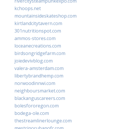
rivercitysteampunkexpo.com
kchoops.net
mountainsideskateshop.com
kirtlandcitytavern.com
301nutritionspot.com
ammos-stores.com
loceanecreations.com
birdsongridgefarm.com
joiedevivblog.com
valera-amsterdam.com
libertybrandhemp.com
norwoodinnwi.com
neighboursmarket.com
blackanguscareers.com
bolesfororegon.com
bodega-ole.com
thestreamlinerlounge.com
mestrinorubanofc.com