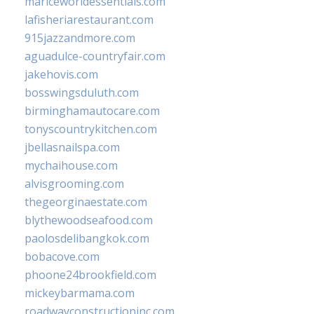
mariceworldessentials.com
lafisheriarestaurant.com
915jazzandmore.com
aguadulce-countryfair.com
jakehovis.com
bosswingsduluth.com
birminghamautocare.com
tonyscountrykitchen.com
jbellasnailspa.com
mychaihouse.com
alvisgrooming.com
thegeorginaestate.com
blythewoodseafood.com
paolosdelibangkok.com
bobacove.com
phoone24brookfield.com
mickeybarmama.com
roadwayconstructioninc.com