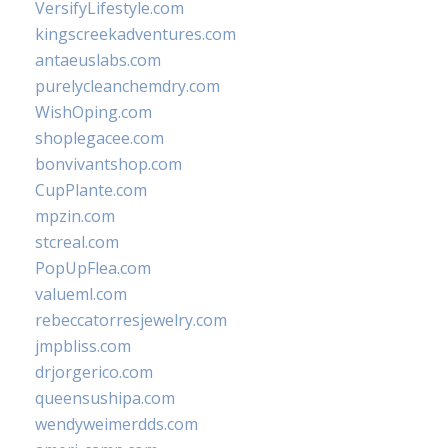
VersifyLifestyle.com
kingscreekadventures.com
antaeuslabs.com
purelycleanchemdry.com
WishOping.com
shoplegacee.com
bonvivantshop.com
CupPlante.com
mpzin.com
stcreal.com
PopUpFlea.com
valueml.com
rebeccatorresjewelry.com
jmpbliss.com
drjorgerico.com
queensushipa.com
wendyweimerdds.com