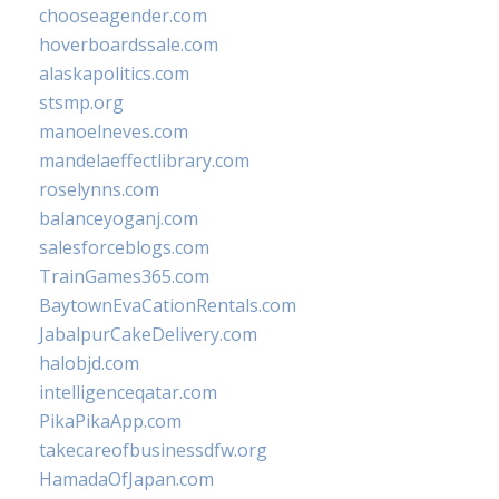
chooseagender.com
hoverboardssale.com
alaskapolitics.com
stsmp.org
manoelneves.com
mandelaeffectlibrary.com
roselynns.com
balanceyoganj.com
salesforceblogs.com
TrainGames365.com
BaytownEvaCationRentals.com
JabalpurCakeDelivery.com
halobjd.com
intelligenceqatar.com
PikaPikaApp.com
takecareofbusinessdfw.org
HamadaOfJapan.com