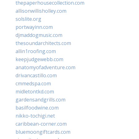
thepaperhousecollection.com
allisonwillisholley.com
solslite.org
portwayinn.com
djmaddogmusic.com
thesoundarchitects.com
allin1roofing.com
keepjudgewebb.com
anatomyofadventure.com
drivancastillo.com
cmmedspa.com
midletontkd.com
gardensandgrills.com
basilfoodwine.com
nikko-tochigi.net
caribbean-corner.com
bluemoongiftcards.com