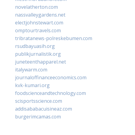
novelatherton.com
nassvalleygardens.net
electjohnstewart.com
omptourtravels.com
tribratanews-polreskebumen.com
rsudbayuasih.org
publikjurnalistik.org
juneteenthapparel.net
italywarm.com
journaloffinanceeconomics.com
kvk-kumari.org
foodscienceandtechnology.com
scisportsscience.com
addisababacuisineaz.com
burgerimcamas.com