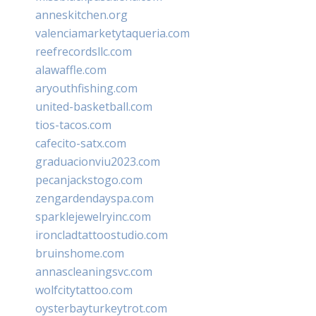
anneskitchen.org
valenciamarketytaqueria.com
reefrecordsllc.com
alawaffle.com
aryouthfishing.com
united-basketball.com
tios-tacos.com
cafecito-satx.com
graduacionviu2023.com
pecanjackstogo.com
zengardendayspa.com
sparklejewelryinc.com
ironcladtattoostudio.com
bruinshome.com
annascleaningsvc.com
wolfcitytattoo.com
oysterbayturkeytrot.com