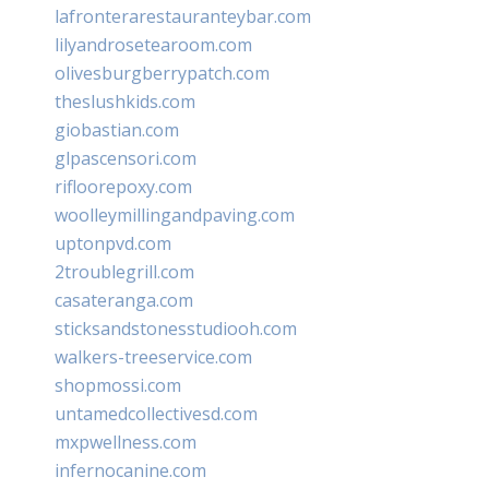
lafronterarestauranteybar.com
lilyandrosetearoom.com
olivesburgberrypatch.com
theslushkids.com
giobastian.com
glpascensori.com
rifloorepoxy.com
woolleymillingandpaving.com
uptonpvd.com
2troublegrill.com
casateranga.com
sticksandstonesstudiooh.com
walkers-treeservice.com
shopmossi.com
untamedcollectivesd.com
mxpwellness.com
infernocanine.com