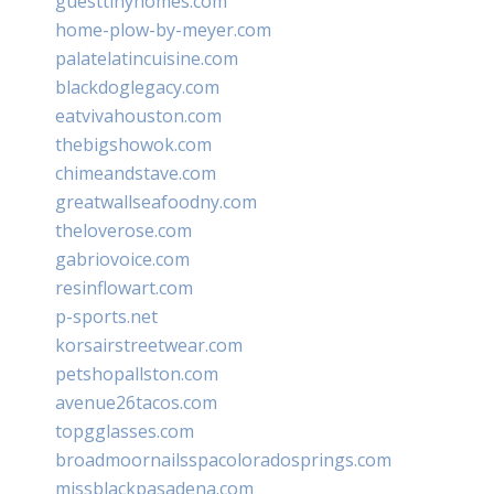
guesttinyhomes.com
home-plow-by-meyer.com
palatelatincuisine.com
blackdoglegacy.com
eatvivahouston.com
thebigshowok.com
chimeandstave.com
greatwallseafoodny.com
theloverose.com
gabriovoice.com
resinflowart.com
p-sports.net
korsairstreetwear.com
petshopallston.com
avenue26tacos.com
topgglasses.com
broadmoornailsspacoloradosprings.com
missblackpasadena.com