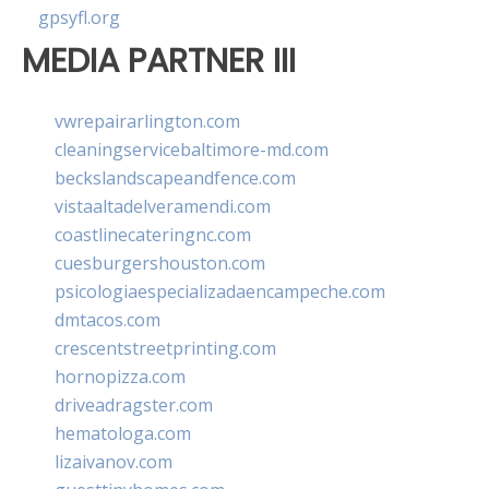
gpsyfl.org
MEDIA PARTNER III
vwrepairarlington.com
cleaningservicebaltimore-md.com
beckslandscapeandfence.com
vistaaltadelveramendi.com
coastlinecateringnc.com
cuesburgershouston.com
psicologiaespecializadaencampeche.com
dmtacos.com
crescentstreetprinting.com
hornopizza.com
driveadragster.com
hematologa.com
lizaivanov.com