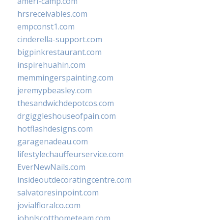
ameri-camp.com
hrsreceivables.com
empconst1.com
cinderella-support.com
bigpinkrestaurant.com
inspirehuahin.com
memmingerspainting.com
jeremypbeasley.com
thesandwichdepotcos.com
drgiggleshouseofpain.com
hotflashdesigns.com
garagenadeau.com
lifestylechauffeurservice.com
EverNewNails.com
insideoutdecoratingcentre.com
salvatoresinpoint.com
jovialfloralco.com
johnlscotthometeam.com