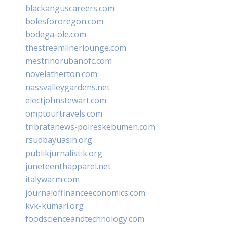
blackanguscareers.com
bolesfororegon.com
bodega-ole.com
thestreamlinerlounge.com
mestrinorubanofc.com
novelatherton.com
nassvalleygardens.net
electjohnstewart.com
omptourtravels.com
tribratanews-polreskebumen.com
rsudbayuasih.org
publikjurnalistik.org
juneteenthapparel.net
italywarm.com
journaloffinanceeconomics.com
kvk-kumari.org
foodscienceandtechnology.com