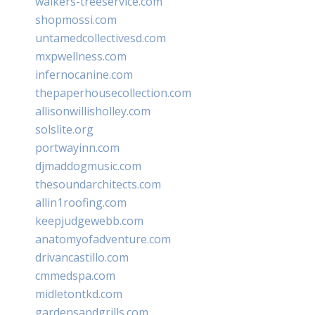
walkers-treeservice.com
shopmossi.com
untamedcollectivesd.com
mxpwellness.com
infernocanine.com
thepaperhousecollection.com
allisonwillisholley.com
solslite.org
portwayinn.com
djmaddogmusic.com
thesoundarchitects.com
allin1roofing.com
keepjudgewebb.com
anatomyofadventure.com
drivancastillo.com
cmmedspa.com
midletontkd.com
gardensandgrills.com