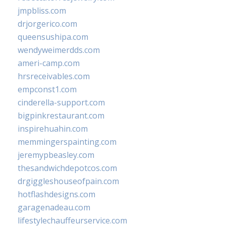
jmpbliss.com
drjorgerico.com
queensushipa.com
wendyweimerdds.com
ameri-camp.com
hrsreceivables.com
empconst1.com
cinderella-support.com
bigpinkrestaurant.com
inspirehuahin.com
memmingerspainting.com
jeremypbeasley.com
thesandwichdepotcos.com
drgiggleshouseofpain.com
hotflashdesigns.com
garagenadeau.com
lifestylechauffeurservice.com