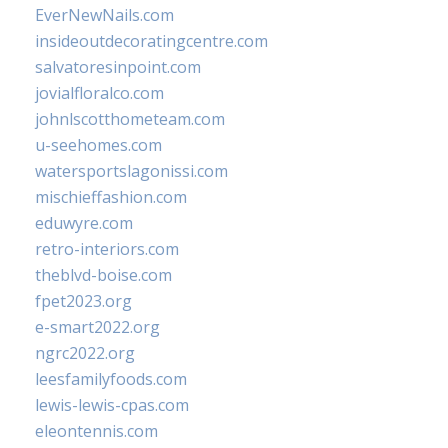
EverNewNails.com
insideoutdecoratingcentre.com
salvatoresinpoint.com
jovialfloralco.com
johnlscotthometeam.com
u-seehomes.com
watersportslagonissi.com
mischieffashion.com
eduwyre.com
retro-interiors.com
theblvd-boise.com
fpet2023.org
e-smart2022.org
ngrc2022.org
leesfamilyfoods.com
lewis-lewis-cpas.com
eleontennis.com