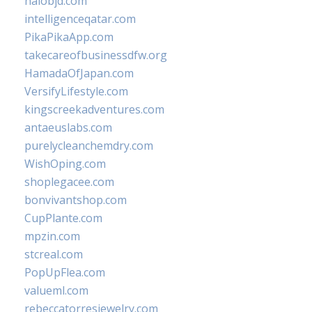
halobjd.com
intelligenceqatar.com
PikaPikaApp.com
takecareofbusinessdfw.org
HamadaOfJapan.com
VersifyLifestyle.com
kingscreekadventures.com
antaeuslabs.com
purelycleanchemdry.com
WishOping.com
shoplegacee.com
bonvivantshop.com
CupPlante.com
mpzin.com
stcreal.com
PopUpFlea.com
valueml.com
rebeccatorresjewelry.com