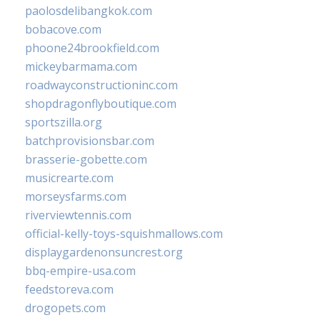
paolosdelibangkok.com
bobacove.com
phoone24brookfield.com
mickeybarmama.com
roadwayconstructioninc.com
shopdragonflyboutique.com
sportszilla.org
batchprovisionsbar.com
brasserie-gobette.com
musicrearte.com
morseysfarms.com
riverviewtennis.com
official-kelly-toys-squishmallows.com
displaygardenonsuncrest.org
bbq-empire-usa.com
feedstoreva.com
drogopets.com