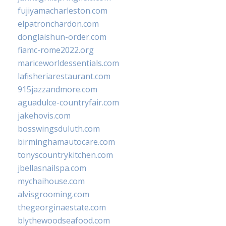
fujiyamacharleston.com
elpatronchardon.com
donglaishun-order.com
fiamc-rome2022.org
mariceworldessentials.com
lafisheriarestaurant.com
915jazzandmore.com
aguadulce-countryfair.com
jakehovis.com
bosswingsduluth.com
birminghamautocare.com
tonyscountrykitchen.com
jbellasnailspa.com
mychaihouse.com
alvisgrooming.com
thegeorginaestate.com
blythewoodseafood.com