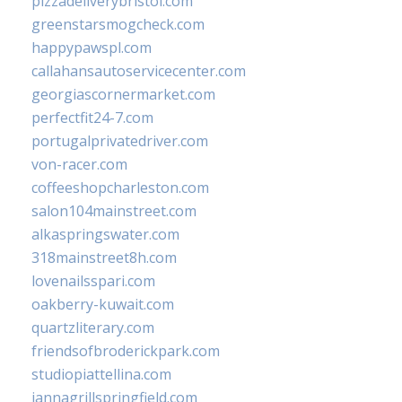
pizzadeliverybristol.com
greenstarsmogcheck.com
happypawspl.com
callahansautoservicecenter.com
georgiascornermarket.com
perfectfit24-7.com
portugalprivatedriver.com
von-racer.com
coffeeshopcharleston.com
salon104mainstreet.com
alkaspringswater.com
318mainstreet8h.com
lovenailsspari.com
oakberry-kuwait.com
quartzliterary.com
friendsofbroderickpark.com
studiopiattellina.com
jannagrillspringfield.com