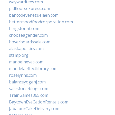
waywardtees.com
pidfloorsexpress.com
bancodevenezuelaen.com
bettermoodfoodcorporation.com
hingstonnt.com
chooseagender.com
hoverboardssale.com
alaskapolitics.com
stsmp.org
manoelneves.com
mandelaeffectlibrary.com
roselynns.com
balanceyoganj.com
salesforceblogs.com
TrainGames365.com
BaytownEvaCationRentals.com
JabalpurCakeDelivery.com