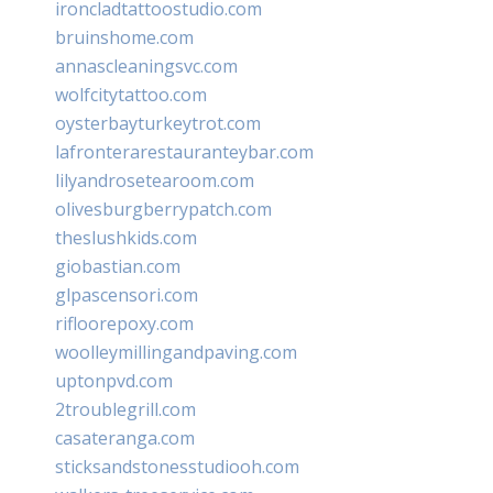
ironcladtattoostudio.com
bruinshome.com
annascleaningsvc.com
wolfcitytattoo.com
oysterbayturkeytrot.com
lafronterarestauranteybar.com
lilyandrosetearoom.com
olivesburgberrypatch.com
theslushkids.com
giobastian.com
glpascensori.com
rifloorepoxy.com
woolleymillingandpaving.com
uptonpvd.com
2troublegrill.com
casateranga.com
sticksandstonesstudiooh.com