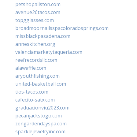
petshopallston.com
avenue26tacos.com
topgglasses.com
broadmoornailsspacoloradosprings.com
missblackpasadena.com
anneskitchen.org
valenciamarketytaqueria.com
reefrecordsllc.com
alawaffle.com
aryouthfishing.com
united-basketball.com
tios-tacos.com
cafecito-satx.com
graduacionviu2023.com
pecanjackstogo.com
zengardendayspa.com
sparklejewelryinc.com