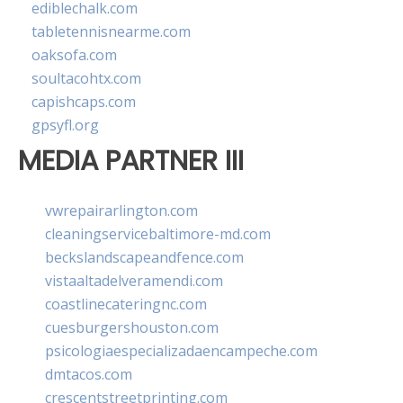
ediblechalk.com
tabletennisnearme.com
oaksofa.com
soultacohtx.com
capishcaps.com
gpsyfl.org
MEDIA PARTNER III
vwrepairarlington.com
cleaningservicebaltimore-md.com
beckslandscapeandfence.com
vistaaltadelveramendi.com
coastlinecateringnc.com
cuesburgershouston.com
psicologiaespecializadaencampeche.com
dmtacos.com
crescentstreetprinting.com