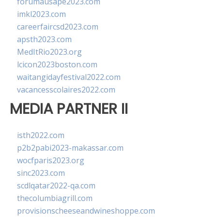
forumausape2023.com
imkl2023.com
careerfaircsd2023.com
apsth2023.com
MedItRio2023.org
lcicon2023boston.com
waitangidayfestival2022.com
vacancesscolaires2022.com
MEDIA PARTNER II
isth2022.com
p2b2pabi2023-makassar.com
wocfparis2023.org
sinc2023.com
scdlqatar2022-qa.com
thecolumbiagrill.com
provisionscheeseandwineshoppe.com