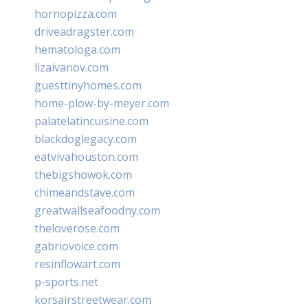
hornopizza.com
driveadragster.com
hematologa.com
lizaivanov.com
guesttinyhomes.com
home-plow-by-meyer.com
palatelatincuisine.com
blackdoglegacy.com
eatvivahouston.com
thebigshowok.com
chimeandstave.com
greatwallseafoodny.com
theloverose.com
gabriovoice.com
resinflowart.com
p-sports.net
korsairstreetwear.com