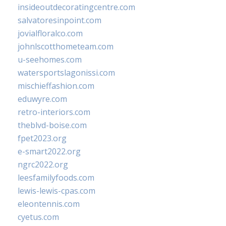
insideoutdecoratingcentre.com
salvatoresinpoint.com
jovialfloralco.com
johnlscotthometeam.com
u-seehomes.com
watersportslagonissi.com
mischieffashion.com
eduwyre.com
retro-interiors.com
theblvd-boise.com
fpet2023.org
e-smart2022.org
ngrc2022.org
leesfamilyfoods.com
lewis-lewis-cpas.com
eleontennis.com
cyetus.com