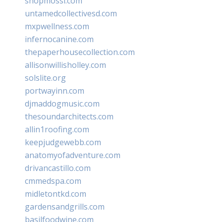
shopmossi.com
untamedcollectivesd.com
mxpwellness.com
infernocanine.com
thepaperhousecollection.com
allisonwillisholley.com
solslite.org
portwayinn.com
djmaddogmusic.com
thesoundarchitects.com
allin1roofing.com
keepjudgewebb.com
anatomyofadventure.com
drivancastillo.com
cmmedspa.com
midletontkd.com
gardensandgrills.com
basilfoodwine.com