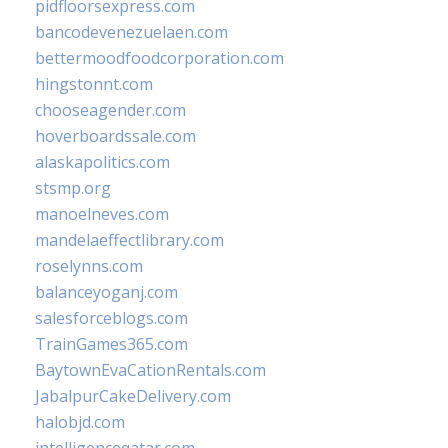
pidfloorsexpress.com
bancodevenezuelaen.com
bettermoodfoodcorporation.com
hingstonnt.com
chooseagender.com
hoverboardssale.com
alaskapolitics.com
stsmp.org
manoelneves.com
mandelaeffectlibrary.com
roselynns.com
balanceyoganj.com
salesforceblogs.com
TrainGames365.com
BaytownEvaCationRentals.com
JabalpurCakeDelivery.com
halobjd.com