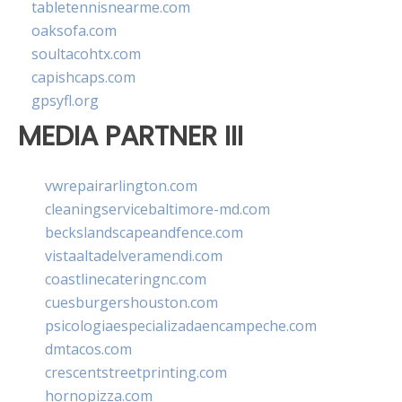
tabletennisnearme.com
oaksofa.com
soultacohtx.com
capishcaps.com
gpsyfl.org
MEDIA PARTNER III
vwrepairarlington.com
cleaningservicebaltimore-md.com
beckslandscapeandfence.com
vistaaltadelveramendi.com
coastlinecateringnc.com
cuesburgershouston.com
psicologiaespecializadaencampeche.com
dmtacos.com
crescentstreetprinting.com
hornopizza.com