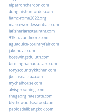
elpatronchardon.com
donglaishun-order.com
fiamc-rome2022.org
mariceworldessentials.com
lafisheriarestaurant.com
915jazzandmore.com
aguadulce-countryfair.com
jakehovis.com
bosswingsduluth.com
birminghamautocare.com
tonyscountrykitchen.com
jbellasnailspa.com
mychaihouse.com
alvisgrooming.com
thegeorginaestate.com
blythewoodseafood.com
paolosdelibangkok.com