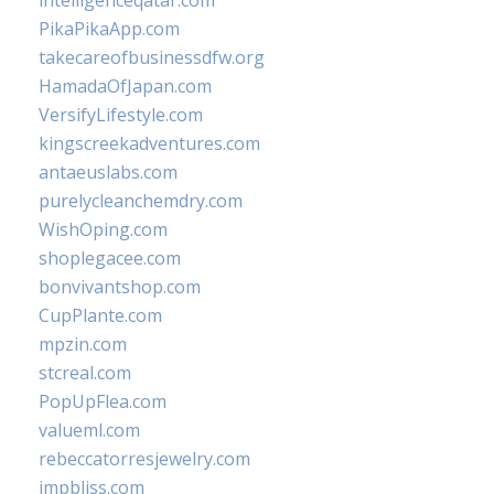
intelligenceqatar.com
PikaPikaApp.com
takecareofbusinessdfw.org
HamadaOfJapan.com
VersifyLifestyle.com
kingscreekadventures.com
antaeuslabs.com
purelycleanchemdry.com
WishOping.com
shoplegacee.com
bonvivantshop.com
CupPlante.com
mpzin.com
stcreal.com
PopUpFlea.com
valueml.com
rebeccatorresjewelry.com
jmpbliss.com