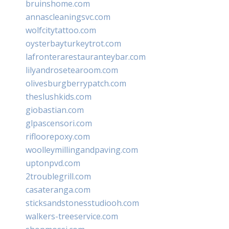
bruinshome.com
annascleaningsvc.com
wolfcitytattoo.com
oysterbayturkeytrot.com
lafronterarestauranteybar.com
lilyandrosetearoom.com
olivesburgberrypatch.com
theslushkids.com
giobastian.com
glpascensori.com
rifloorepoxy.com
woolleymillingandpaving.com
uptonpvd.com
2troublegrill.com
casateranga.com
sticksandstonesstudiooh.com
walkers-treeservice.com