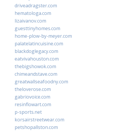
driveadragster.com
hematologa.com
lizaivanov.com
guesttinyhomes.com
home-plow-by-meyer.com
palatelatincuisine.com
blackdoglegacy.com
eatvivahouston.com
thebigshowok.com
chimeandstave.com
greatwallseafoodny.com
theloverose.com
gabriovoice.com
resinflowart.com
p-sports.net
korsairstreetwear.com
petshopallston.com