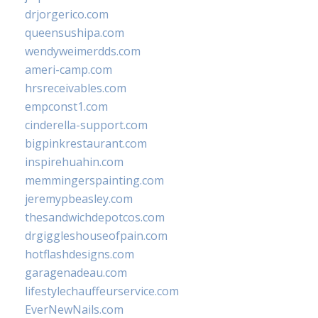
drjorgerico.com
queensushipa.com
wendyweimerdds.com
ameri-camp.com
hrsreceivables.com
empconst1.com
cinderella-support.com
bigpinkrestaurant.com
inspirehuahin.com
memmingerspainting.com
jeremypbeasley.com
thesandwichdepotcos.com
drgiggleshouseofpain.com
hotflashdesigns.com
garagenadeau.com
lifestylechauffeurservice.com
EverNewNails.com