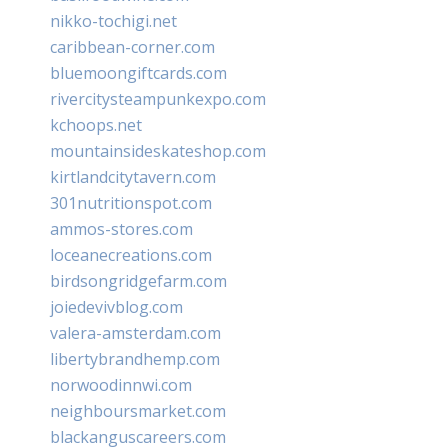
nikko-tochigi.net
caribbean-corner.com
bluemoongiftcards.com
rivercitysteampunkexpo.com
kchoops.net
mountainsideskateshop.com
kirtlandcitytavern.com
301nutritionspot.com
ammos-stores.com
loceanecreations.com
birdsongridgefarm.com
joiedevivblog.com
valera-amsterdam.com
libertybrandhemp.com
norwoodinnwi.com
neighboursmarket.com
blackanguscareers.com