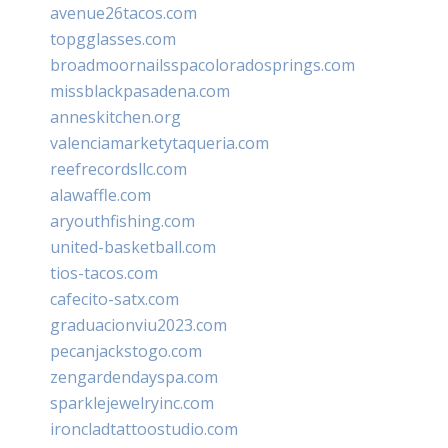
avenue26tacos.com
topgglasses.com
broadmoornailsspacoloradosprings.com
missblackpasadena.com
anneskitchen.org
valenciamarketytaqueria.com
reefrecordsllc.com
alawaffle.com
aryouthfishing.com
united-basketball.com
tios-tacos.com
cafecito-satx.com
graduacionviu2023.com
pecanjackstogo.com
zengardendayspa.com
sparklejewelryinc.com
ironcladtattoostudio.com