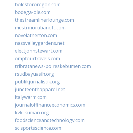
bolesfororegon.com
bodega-ole.com
thestreamlinerlounge.com
mestrinorubanofc.com
novelatherton.com
nassvalleygardens.net
electjohnstewart.com
omptourtravels.com
tribratanews-polreskebumen.com
rsudbayuasih.org
publikjurnalistik.org
juneteenthapparel.net
italywarm.com
journaloffinanceeconomics.com
kvk-kumari.org
foodscienceandtechnology.com
scisportsscience.com