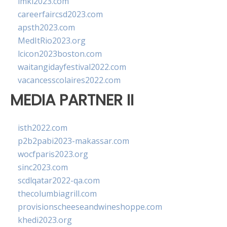
imkl2023.com
careerfaircsd2023.com
apsth2023.com
MedItRio2023.org
lcicon2023boston.com
waitangidayfestival2022.com
vacancesscolaires2022.com
MEDIA PARTNER II
isth2022.com
p2b2pabi2023-makassar.com
wocfparis2023.org
sinc2023.com
scdlqatar2022-qa.com
thecolumbiagrill.com
provisionscheeseandwineshoppe.com
khedi2023.org