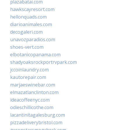
plazabatai.com
hawkscayresort.com
hellonquads.com
diarioanimales.com
decogaleri.com
unavozparadios.com
shoes-vert.com
elbotanicopanama.com
shadyoaksrockportrvpark.com
jccoinlaundry.com
kautorepair.com
marjaeswinebar.com
elmazatlanclinton.com
ideacoffeenyc.com
odieschillicothe.com
lacantinitagalesburg.com
pizzadeliverybristol.com