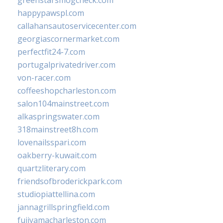
greenstarsmogcheck.com
happypawspl.com
callahansautoservicecenter.com
georgiascornermarket.com
perfectfit24-7.com
portugalprivatedriver.com
von-racer.com
coffeeshopcharleston.com
salon104mainstreet.com
alkaspringswater.com
318mainstreet8h.com
lovenailsspari.com
oakberry-kuwait.com
quartzliterary.com
friendsofbroderickpark.com
studiopiattellina.com
jannagrillspringfield.com
fujiyamacharleston.com