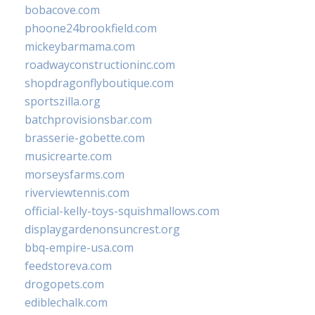
bobacove.com
phoone24brookfield.com
mickeybarmama.com
roadwayconstructioninc.com
shopdragonflyboutique.com
sportszilla.org
batchprovisionsbar.com
brasserie-gobette.com
musicrearte.com
morseysfarms.com
riverviewtennis.com
official-kelly-toys-squishmallows.com
displaygardenonsuncrest.org
bbq-empire-usa.com
feedstoreva.com
drogopets.com
ediblechalk.com