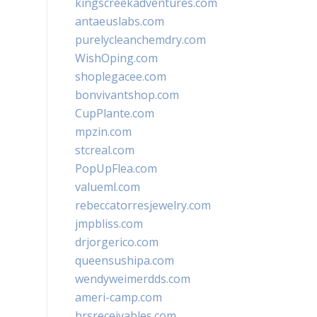
kingscreekadventures.com
antaeuslabs.com
purelycleanchemdry.com
WishOping.com
shoplegacee.com
bonvivantshop.com
CupPlante.com
mpzin.com
stcreal.com
PopUpFlea.com
valueml.com
rebeccatorresjewelry.com
jmpbliss.com
drjorgerico.com
queensushipa.com
wendyweimerdds.com
ameri-camp.com
hrsreceivables.com