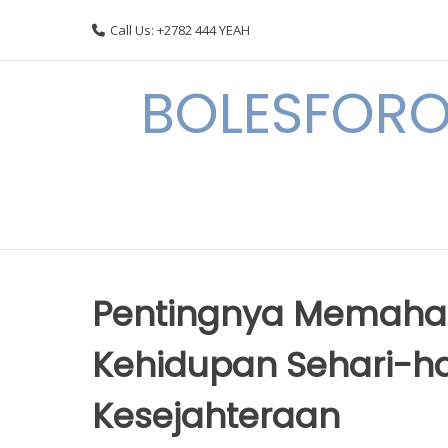
Skip
Call Us: +2782 444 YEAH
to
content
BOLESFORO
Pentingnya Memaha
Kehidupan Sehari-h
Kesejahteraan