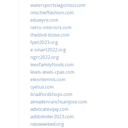
watersportslagonissi.com
mischieffashion.com
eduwyre.com
retro-interiors.com
theblvd-boise.com
fpet2023.org
e-smart2022.org
ngrc2022.org
leesfamilyfoods.com
lewis-lewis-cpas.com
eleontennis.com
cyetus.com
bradfordshops.com
almadenranchsanjose.com
advocatevijay.com
adlibilimler2023.com
naswwebed.org