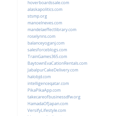
hoverboardssale.com
alaskapolitics.com
stsmp.org
manoelneves.com
mandelaeffectlibrary.com
roselynns.com
balanceyoganj.com
salesforceblogs.com
TrainGames365.com
BaytownEvaCationRentals.com
JabalpurCakeDelivery.com
halobjd.com
intelligenceqatar.com
PikaPikaApp.com
takecareofbusinessdfw.org
HamadaOfJapan.com
VersifyLifestyle.com