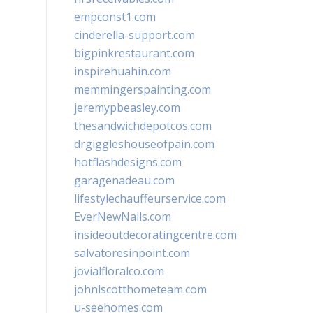
empconst1.com
cinderella-support.com
bigpinkrestaurant.com
inspirehuahin.com
memmingerspainting.com
jeremypbeasley.com
thesandwichdepotcos.com
drgiggleshouseofpain.com
hotflashdesigns.com
garagenadeau.com
lifestylechauffeurservice.com
EverNewNails.com
insideoutdecoratingcentre.com
salvatoresinpoint.com
jovialfloralco.com
johnlscotthometeam.com
u-seehomes.com