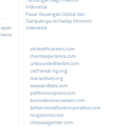
Tantangan bagi Investor
Indonesia
Pasar Keuangan Global dan
Dampaknya terhadap Ekonomi
erapan
Indonesia
onesia
okhealthcareers.com
theintexperience.com
unboundedthefilm.com
catfriends-bg.org
marianlives.org
waywardtees.com
pidfloorsexpress.com
bancodevenezuelaen.com
bettermoodfoodcorporation.com
hingstonnt.com
chooseagender.com