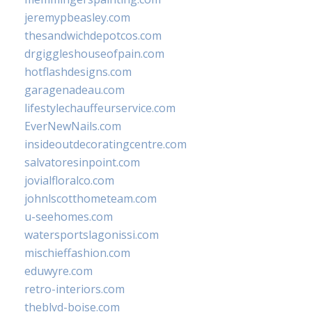
jeremypbeasley.com
thesandwichdepotcos.com
drgiggleshouseofpain.com
hotflashdesigns.com
garagenadeau.com
lifestylechauffeurservice.com
EverNewNails.com
insideoutdecoratingcentre.com
salvatoresinpoint.com
jovialfloralco.com
johnlscotthometeam.com
u-seehomes.com
watersportslagonissi.com
mischieffashion.com
eduwyre.com
retro-interiors.com
theblvd-boise.com