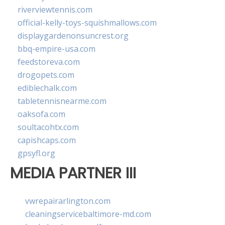
riverviewtennis.com
official-kelly-toys-squishmallows.com
displaygardenonsuncrest.org
bbq-empire-usa.com
feedstoreva.com
drogopets.com
ediblechalk.com
tabletennisnearme.com
oaksofa.com
soultacohtx.com
capishcaps.com
gpsyfl.org
MEDIA PARTNER III
vwrepairarlington.com
cleaningservicebaltimore-md.com