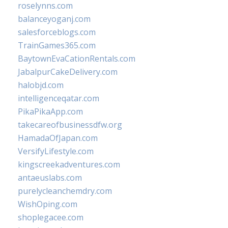
roselynns.com
balanceyoganj.com
salesforceblogs.com
TrainGames365.com
BaytownEvaCationRentals.com
JabalpurCakeDelivery.com
halobjd.com
intelligenceqatar.com
PikaPikaApp.com
takecareofbusinessdfw.org
HamadaOfJapan.com
VersifyLifestyle.com
kingscreekadventures.com
antaeuslabs.com
purelycleanchemdry.com
WishOping.com
shoplegacee.com