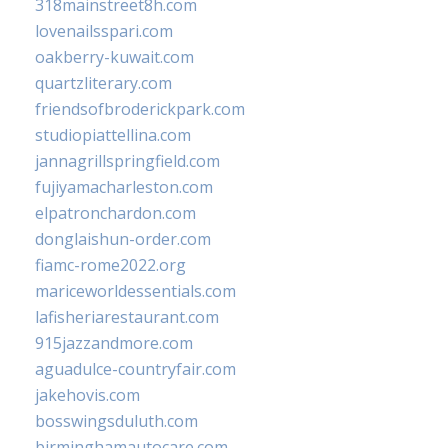
318mainstreet8h.com
lovenailsspari.com
oakberry-kuwait.com
quartzliterary.com
friendsofbroderickpark.com
studiopiattellina.com
jannagrillspringfield.com
fujiyamacharleston.com
elpatronchardon.com
donglaishun-order.com
fiamc-rome2022.org
mariceworldessentials.com
lafisheriarestaurant.com
915jazzandmore.com
aguadulce-countryfair.com
jakehovis.com
bosswingsduluth.com
birminghamautocare.com