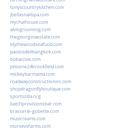
tonyscountrykitchen.com
jbellasnailspa.com
mychaihouse.com
alvisgrooming.com
thegeorginaestate.com
blythewoodseafood.com
paolosdelibangkok.com
bobacove.com
phoone24brookfield.com
mickeybarmama.com
roadwayconstructioninc.com
shopdragonflyboutique.com
sportszilla.org
batchprovisionsbar.com
brasserie-gobette.com
musicrearte.com
morseysfarms.com