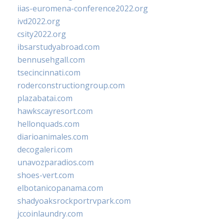
iias-euromena-conference2022.org
ivd2022.org
csity2022.org
ibsarstudyabroad.com
bennusehgall.com
tsecincinnati.com
roderconstructiongroup.com
plazabatai.com
hawkscayresort.com
hellonquads.com
diarioanimales.com
decogaleri.com
unavozparadios.com
shoes-vert.com
elbotanicopanama.com
shadyoaksrockportrvpark.com
jccoinlaundry.com