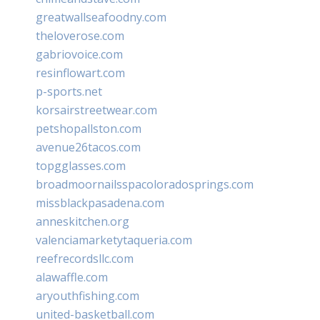
greatwallseafoodny.com
theloverose.com
gabriovoice.com
resinflowart.com
p-sports.net
korsairstreetwear.com
petshopallston.com
avenue26tacos.com
topgglasses.com
broadmoornailsspacoloradosprings.com
missblackpasadena.com
anneskitchen.org
valenciamarketytaqueria.com
reefrecordsllc.com
alawaffle.com
aryouthfishing.com
united-basketball.com