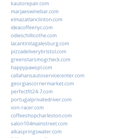
kautorepair.com
marjaeswinebar.com
elmazatlanclinton.com
ideacoffeenyc.com
odieschillicothe.com
lacantinitagalesburg.com
pizzadeliverybristol.com
greenstarsmogcheck.com
happypawspl.com
callahansautoservicecenter.com
georgiascornermarket.com
perfectfit24-7.com
portugalprivatedriver.com
von-racer.com
coffeeshopcharleston.com
salon104mainstreet.com
alkaspringswater.com