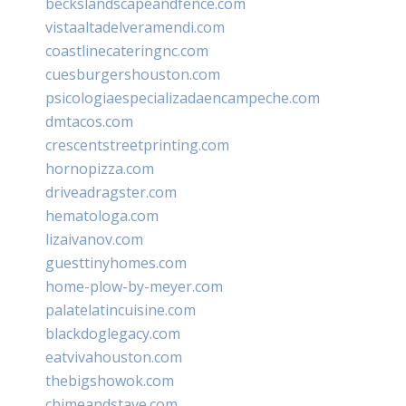
beckslandscapeandfence.com
vistaaltadelveramendi.com
coastlinecateringnc.com
cuesburgershouston.com
psicologiaespecializadaencampeche.com
dmtacos.com
crescentstreetprinting.com
hornopizza.com
driveadragster.com
hematologa.com
lizaivanov.com
guesttinyhomes.com
home-plow-by-meyer.com
palatelatincuisine.com
blackdoglegacy.com
eatvivahouston.com
thebigshowok.com
chimeandstave.com