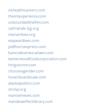
okhealthcareers.com
theintexperience.com
unboundedthefilm.com
catfriends-bg.org
marianlives.org
waywardtees.com
pidfloorsexpress.com
bancodevenezuelaen.com
bettermoodfoodcorporation.com
hingstonnt.com
chooseagender.com
hoverboardssale.com
alaskapolitics.com
stsmp.org
manoelneves.com
mandelaeffectlibrary.com