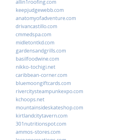
allin1roofing.com
keepjudgewebb.com
anatomyofadventure.com
drivancastillo.com
cmmedspa.com
midletontkd.com
gardensandgrills.com
basilfoodwine.com
nikko-tochigi.net
caribbean-corner.com
bluemoongiftcards.com
rivercitysteampunkexpo.com
kchoops.net
mountainsideskateshop.com
kirtlandcitytavern.com
301nutritionspot.com
ammos-stores.com
loceanecreations.com