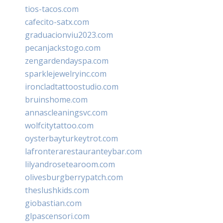
tios-tacos.com
cafecito-satx.com
graduacionviu2023.com
pecanjackstogo.com
zengardendayspa.com
sparklejewelryinc.com
ironcladtattoostudio.com
bruinshome.com
annascleaningsvc.com
wolfcitytattoo.com
oysterbayturkeytrot.com
lafronterarestauranteybar.com
lilyandrosetearoom.com
olivesburgberrypatch.com
theslushkids.com
giobastian.com
glpascensori.com