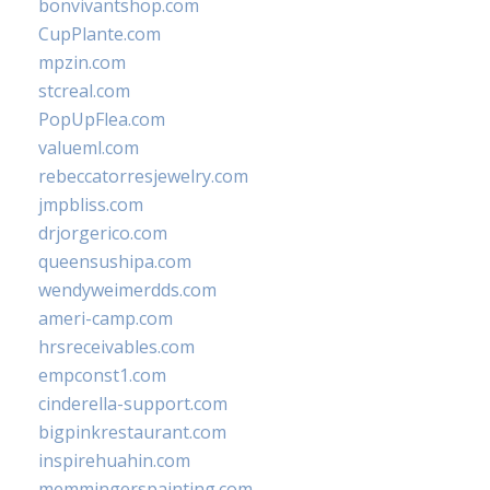
bonvivantshop.com
CupPlante.com
mpzin.com
stcreal.com
PopUpFlea.com
valueml.com
rebeccatorresjewelry.com
jmpbliss.com
drjorgerico.com
queensushipa.com
wendyweimerdds.com
ameri-camp.com
hrsreceivables.com
empconst1.com
cinderella-support.com
bigpinkrestaurant.com
inspirehuahin.com
memmingerspainting.com