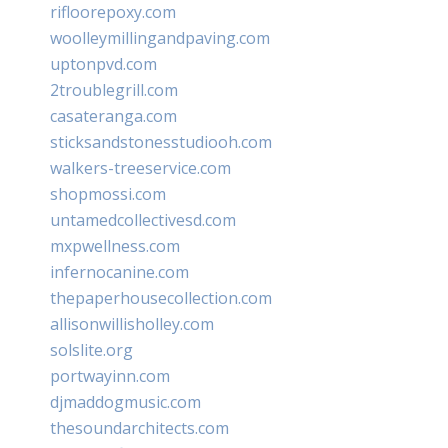
rifloorepoxy.com
woolleymillingandpaving.com
uptonpvd.com
2troublegrill.com
casateranga.com
sticksandstonesstudiooh.com
walkers-treeservice.com
shopmossi.com
untamedcollectivesd.com
mxpwellness.com
infernocanine.com
thepaperhousecollection.com
allisonwillisholley.com
solslite.org
portwayinn.com
djmaddogmusic.com
thesoundarchitects.com