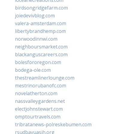
birdsongridgefarm.com
joiedevivblog.com
valera-amsterdam.com
libertybrandhemp.com
norwoodinnwi.com
neighboursmarket.com
blackanguscareers.com
bolesfororegon.com
bodega-ole.com
thestreamlinerlounge.com
mestrinorubanofc.com
novelatherton.com
nassvalleygardens.net
electjohnstewart.com
omptourtravels.com
tribratanews-polreskebumen.com
rsudbayuasih.org