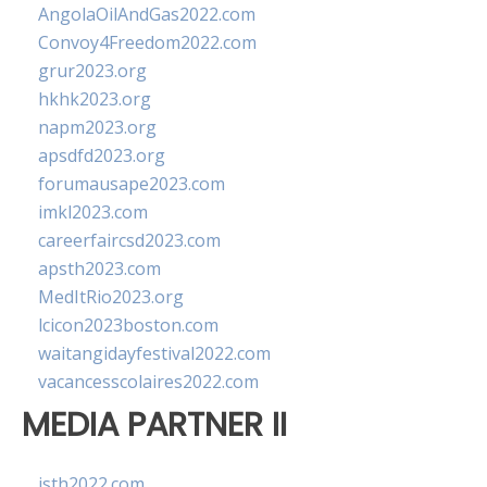
AngolaOilAndGas2022.com
Convoy4Freedom2022.com
grur2023.org
hkhk2023.org
napm2023.org
apsdfd2023.org
forumausape2023.com
imkl2023.com
careerfaircsd2023.com
apsth2023.com
MedItRio2023.org
lcicon2023boston.com
waitangidayfestival2022.com
vacancesscolaires2022.com
MEDIA PARTNER II
isth2022.com