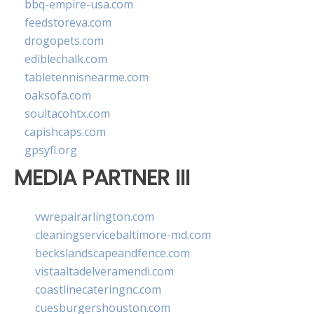
bbq-empire-usa.com
feedstoreva.com
drogopets.com
ediblechalk.com
tabletennisnearme.com
oaksofa.com
soultacohtx.com
capishcaps.com
gpsyfl.org
MEDIA PARTNER III
vwrepairarlington.com
cleaningservicebaltimore-md.com
beckslandscapeandfence.com
vistaaltadelveramendi.com
coastlinecateringnc.com
cuesburgershouston.com