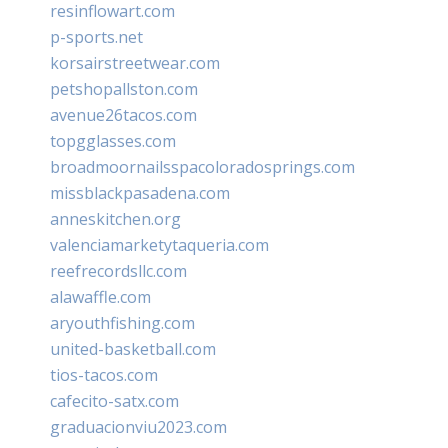
resinflowart.com
p-sports.net
korsairstreetwear.com
petshopallston.com
avenue26tacos.com
topgglasses.com
broadmoornailsspacoloradosprings.com
missblackpasadena.com
anneskitchen.org
valenciamarketytaqueria.com
reefrecordsllc.com
alawaffle.com
aryouthfishing.com
united-basketball.com
tios-tacos.com
cafecito-satx.com
graduacionviu2023.com