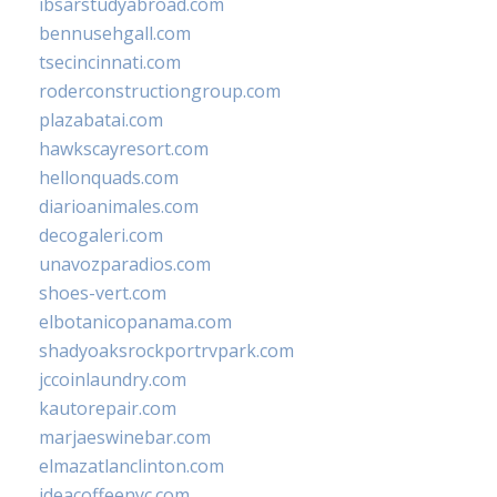
ibsarstudyabroad.com
bennusehgall.com
tsecincinnati.com
roderconstructiongroup.com
plazabatai.com
hawkscayresort.com
hellonquads.com
diarioanimales.com
decogaleri.com
unavozparadios.com
shoes-vert.com
elbotanicopanama.com
shadyoaksrockportrvpark.com
jccoinlaundry.com
kautorepair.com
marjaeswinebar.com
elmazatlanclinton.com
ideacoffeenyc.com