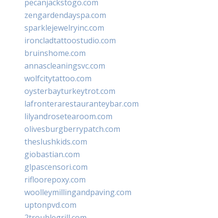
pecanjackstogo.com
zengardendayspa.com
sparklejewelryinc.com
ironcladtattoostudio.com
bruinshome.com
annascleaningsvc.com
wolfcitytattoo.com
oysterbayturkeytrot.com
lafronterarestauranteybar.com
lilyandrosetearoom.com
olivesburgberrypatch.com
theslushkids.com
giobastian.com
glpascensori.com
rifloorepoxy.com
woolleymillingandpaving.com
uptonpvd.com
2troublegrill.com