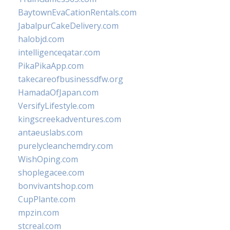
BaytownEvaCationRentals.com
JabalpurCakeDelivery.com
halobjd.com
intelligenceqatar.com
PikaPikaApp.com
takecareofbusinessdfw.org
HamadaOfJapan.com
VersifyLifestyle.com
kingscreekadventures.com
antaeuslabs.com
purelycleanchemdry.com
WishOping.com
shoplegacee.com
bonvivantshop.com
CupPlante.com
mpzin.com
stcreal.com