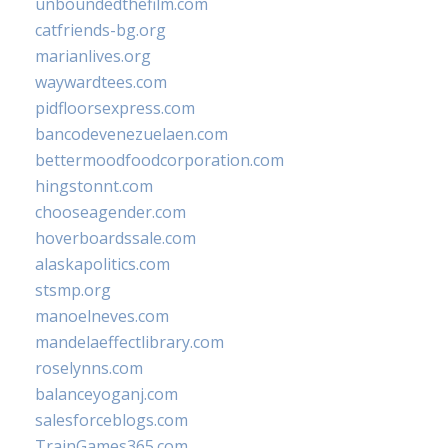
unboundedthefilm.com
catfriends-bg.org
marianlives.org
waywardtees.com
pidfloorsexpress.com
bancodevenezuelaen.com
bettermoodfoodcorporation.com
hingstonnt.com
chooseagender.com
hoverboardssale.com
alaskapolitics.com
stsmp.org
manoelneves.com
mandelaeffectlibrary.com
roselynns.com
balanceyoganj.com
salesforceblogs.com
TrainGames365.com