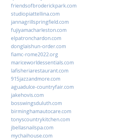
friendsofbroderickpark.com
studiopiattellina.com
jannagrillspringfield.com
fujiyamacharleston.com
elpatronchardon.com
donglaishun-order.com
fiamc-rome2022.org
mariceworldessentials.com
lafisheriarestaurant.com
915jazzandmore.com
aguadulce-countryfair.com
jakehovis.com
bosswingsduluth.com
birminghamautocare.com
tonyscountrykitchen.com
jbellasnailspa.com
mychaihouse.com