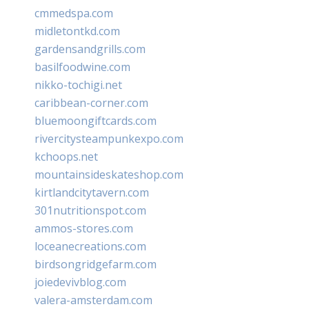
cmmedspa.com
midletontkd.com
gardensandgrills.com
basilfoodwine.com
nikko-tochigi.net
caribbean-corner.com
bluemoongiftcards.com
rivercitysteampunkexpo.com
kchoops.net
mountainsideskateshop.com
kirtlandcitytavern.com
301nutritionspot.com
ammos-stores.com
loceanecreations.com
birdsongridgefarm.com
joiedevivblog.com
valera-amsterdam.com