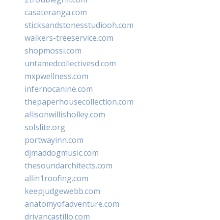
casateranga.com
sticksandstonesstudiooh.com
walkers-treeservice.com
shopmossi.com
untamedcollectivesd.com
mxpwellness.com
infernocanine.com
thepaperhousecollection.com
allisonwillisholley.com
solslite.org
portwayinn.com
djmaddogmusic.com
thesoundarchitects.com
allin1roofing.com
keepjudgewebb.com
anatomyofadventure.com
drivancastillo.com