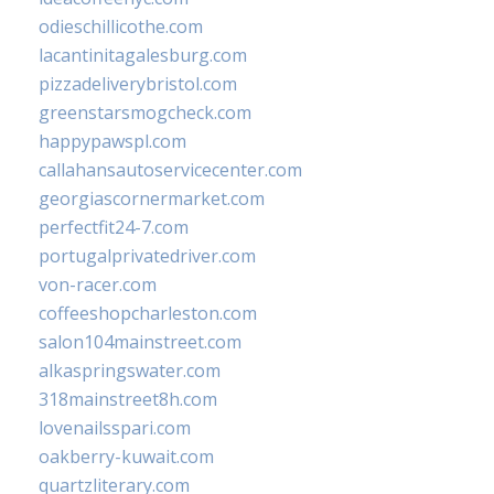
odieschillicothe.com
lacantinitagalesburg.com
pizzadeliverybristol.com
greenstarsmogcheck.com
happypawspl.com
callahansautoservicecenter.com
georgiascornermarket.com
perfectfit24-7.com
portugalprivatedriver.com
von-racer.com
coffeeshopcharleston.com
salon104mainstreet.com
alkaspringswater.com
318mainstreet8h.com
lovenailsspari.com
oakberry-kuwait.com
quartzliterary.com