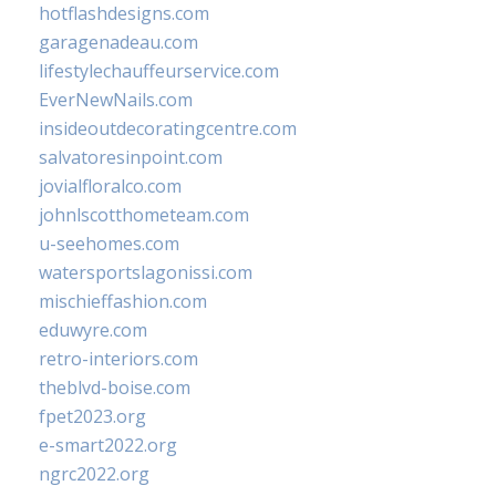
hotflashdesigns.com
garagenadeau.com
lifestylechauffeurservice.com
EverNewNails.com
insideoutdecoratingcentre.com
salvatoresinpoint.com
jovialfloralco.com
johnlscotthometeam.com
u-seehomes.com
watersportslagonissi.com
mischieffashion.com
eduwyre.com
retro-interiors.com
theblvd-boise.com
fpet2023.org
e-smart2022.org
ngrc2022.org