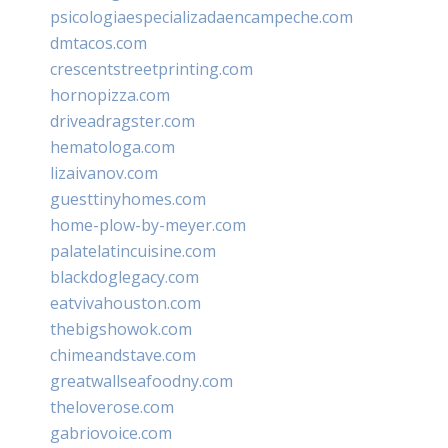
psicologiaespecializadaencampeche.com
dmtacos.com
crescentstreetprinting.com
hornopizza.com
driveadragster.com
hematologa.com
lizaivanov.com
guesttinyhomes.com
home-plow-by-meyer.com
palatelatincuisine.com
blackdoglegacy.com
eatvivahouston.com
thebigshowok.com
chimeandstave.com
greatwallseafoodny.com
theloverose.com
gabriovoice.com