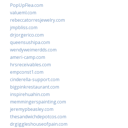
PopUpFlea.com
valueml.com
rebeccatorresjewelry.com
jmpbliss.com
drjorgerico.com
queensushipa.com
wendyweimerdds.com
ameri-camp.com
hrsreceivables.com
empconst1.com
cinderella-support.com
bigpinkrestaurant.com
inspirehuahin.com
memmingerspainting.com
jeremypbeasley.com
thesandwichdepotcos.com
drgiggleshouseofpain.com