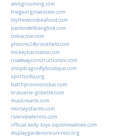
alvisgrooming.com
thegeorginaestate.com
blythewoodseafood.com
paolosdelibangkok.com
bobacove.com
phoone24brookfield.com
mickeybarmama.com
roadwayconstructioninc.com
shopdragonflyboutique.com
sportszilla.org
batchprovisionsbar.com
brasserie-gobette.com
musicrearte.com
morseysfarms.com
riverviewtennis.com
official-kelly-toys-squishmallows.com
displaygardenonsuncrest.org