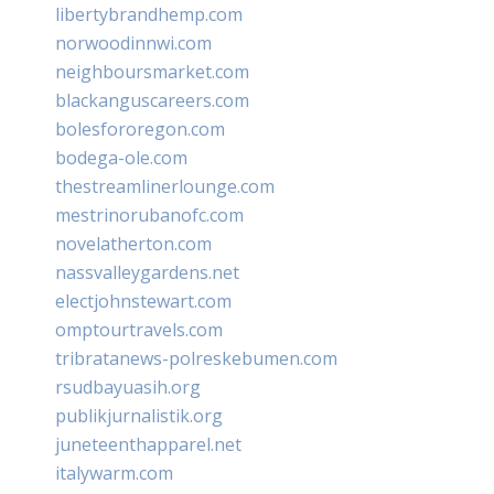
libertybrandhemp.com
norwoodinnwi.com
neighboursmarket.com
blackanguscareers.com
bolesfororegon.com
bodega-ole.com
thestreamlinerlounge.com
mestrinorubanofc.com
novelatherton.com
nassvalleygardens.net
electjohnstewart.com
omptourtravels.com
tribratanews-polreskebumen.com
rsudbayuasih.org
publikjurnalistik.org
juneteenthapparel.net
italywarm.com