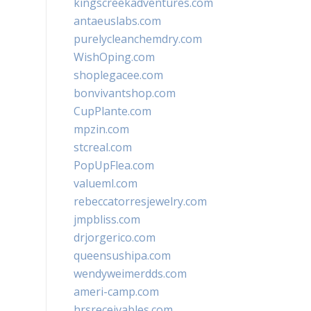
kingscreekadventures.com
antaeuslabs.com
purelycleanchemdry.com
WishOping.com
shoplegacee.com
bonvivantshop.com
CupPlante.com
mpzin.com
stcreal.com
PopUpFlea.com
valueml.com
rebeccatorresjewelry.com
jmpbliss.com
drjorgerico.com
queensushipa.com
wendyweimerdds.com
ameri-camp.com
hrsreceivables.com