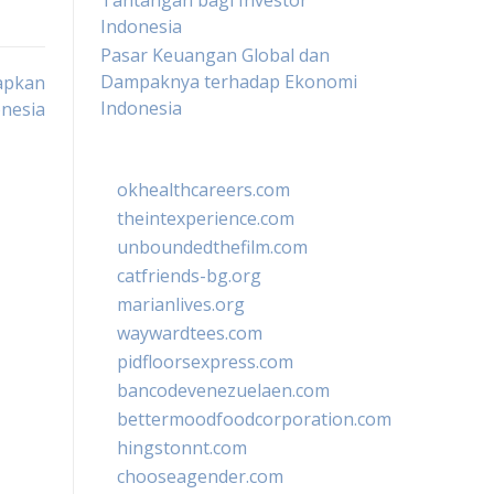
Tantangan bagi Investor
Indonesia
Pasar Keuangan Global dan
Dampaknya terhadap Ekonomi
apkan
Indonesia
onesia
okhealthcareers.com
theintexperience.com
unboundedthefilm.com
catfriends-bg.org
marianlives.org
waywardtees.com
pidfloorsexpress.com
bancodevenezuelaen.com
bettermoodfoodcorporation.com
hingstonnt.com
chooseagender.com