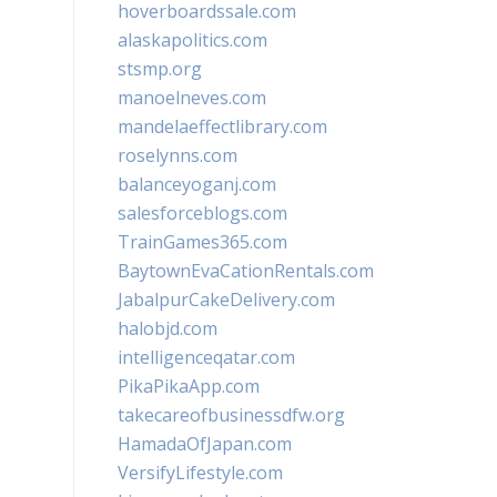
hoverboardssale.com
alaskapolitics.com
stsmp.org
manoelneves.com
mandelaeffectlibrary.com
roselynns.com
balanceyoganj.com
salesforceblogs.com
TrainGames365.com
BaytownEvaCationRentals.com
JabalpurCakeDelivery.com
halobjd.com
intelligenceqatar.com
PikaPikaApp.com
takecareofbusinessdfw.org
HamadaOfJapan.com
VersifyLifestyle.com