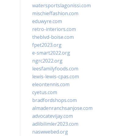
watersportslagonissi.com
mischieffashion.com
eduwyre.com
retro-interiors.com
theblvd-boise.com
fpet2023.org
e-smart2022.org
ngrc2022.org
leesfamilyfoods.com
lewis-lewis-cpas.com
eleontennis.com
cyetus.com
bradfordshops.com
almadenranchsanjose.com
advocatevijay.com
adlibilimler2023.com
naswwebed.org