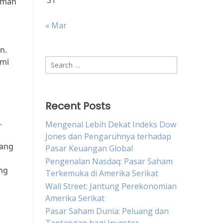
31
rumah
« Mar
n.
omi
Search
for:
Recent Posts
.
Mengenal Lebih Dekat Indeks Dow
Jones dan Pengaruhnya terhadap
yang
Pasar Keuangan Global
Pengenalan Nasdaq: Pasar Saham
ng
Terkemuka di Amerika Serikat
Wall Street: Jantung Perekonomian
Amerika Serikat
Pasar Saham Dunia: Peluang dan