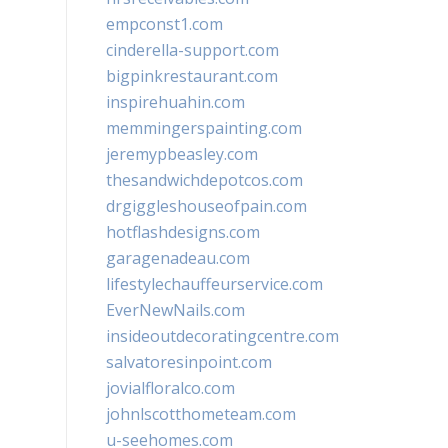
empconst1.com
cinderella-support.com
bigpinkrestaurant.com
inspirehuahin.com
memmingerspainting.com
jeremypbeasley.com
thesandwichdepotcos.com
drgiggleshouseofpain.com
hotflashdesigns.com
garagenadeau.com
lifestylechauffeurservice.com
EverNewNails.com
insideoutdecoratingcentre.com
salvatoresinpoint.com
jovialfloralco.com
johnlscotthometeam.com
u-seehomes.com