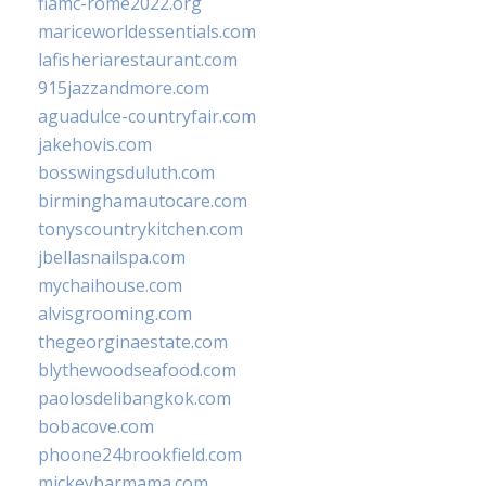
fiamc-rome2022.org
mariceworldessentials.com
lafisheriarestaurant.com
915jazzandmore.com
aguadulce-countryfair.com
jakehovis.com
bosswingsduluth.com
birminghamautocare.com
tonyscountrykitchen.com
jbellasnailspa.com
mychaihouse.com
alvisgrooming.com
thegeorginaestate.com
blythewoodseafood.com
paolosdelibangkok.com
bobacove.com
phoone24brookfield.com
mickeybarmama.com