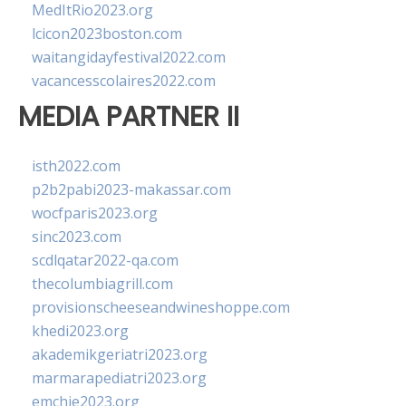
MedItRio2023.org
lcicon2023boston.com
waitangidayfestival2022.com
vacancesscolaires2022.com
MEDIA PARTNER II
isth2022.com
p2b2pabi2023-makassar.com
wocfparis2023.org
sinc2023.com
scdlqatar2022-qa.com
thecolumbiagrill.com
provisionscheeseandwineshoppe.com
khedi2023.org
akademikgeriatri2023.org
marmarapediatri2023.org
emchie2023.org