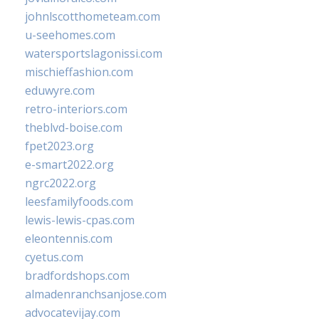
johnlscotthometeam.com
u-seehomes.com
watersportslagonissi.com
mischieffashion.com
eduwyre.com
retro-interiors.com
theblvd-boise.com
fpet2023.org
e-smart2022.org
ngrc2022.org
leesfamilyfoods.com
lewis-lewis-cpas.com
eleontennis.com
cyetus.com
bradfordshops.com
almadenranchsanjose.com
advocatevijay.com