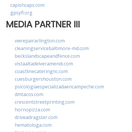
capishcaps.com
gpsyfl.org
MEDIA PARTNER III
vwrepairarlington.com
cleaningservicebaltimore-md.com
beckslandscapeandfence.com
vistaaltadelveramendi.com
coastlinecateringnc.com
cuesburgershouston.com
psicologiaespecializadaencampeche.com
dmtacos.com
crescentstreetprinting.com
hornopizza.com
driveadragster.com
hematologa.com