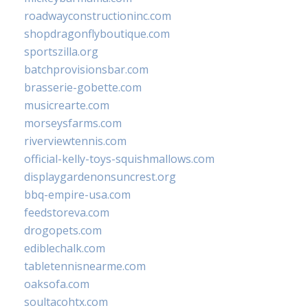
roadwayconstructioninc.com
shopdragonflyboutique.com
sportszilla.org
batchprovisionsbar.com
brasserie-gobette.com
musicrearte.com
morseysfarms.com
riverviewtennis.com
official-kelly-toys-squishmallows.com
displaygardenonsuncrest.org
bbq-empire-usa.com
feedstoreva.com
drogopets.com
ediblechalk.com
tabletennisnearme.com
oaksofa.com
soultacohtx.com