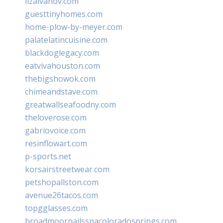
lizaivanov.com
guesttinyhomes.com
home-plow-by-meyer.com
palatelatincuisine.com
blackdoglegacy.com
eatvivahouston.com
thebigshowok.com
chimeandstave.com
greatwallseafoodny.com
theloverose.com
gabriovoice.com
resinflowart.com
p-sports.net
korsairstreetwear.com
petshopallston.com
avenue26tacos.com
topgglasses.com
broadmoornailsspacoloradosprings.com