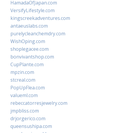
HamadaOfJapan.com
VersifyLifestyle.com
kingscreekadventures.com
antaeuslabs.com
purelycleanchemdry.com
WishOping.com
shoplegacee.com
bonvivantshop.com
CupPlante.com
mpzin.com
stcreal.com
PopUpFlea.com
valueml.com
rebeccatorresjewelry.com
jmpbliss.com
drjorgerico.com
queensushipa.com