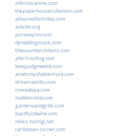
infernocanine.com
thepaperhousecollection.com
allisonwillisholley.com
solslite.org
portwayinn.com
djmaddogmusic.com
thesoundarchitects.com
allin1roofing.com
keepjudgewebb.com
anatomyofadventure.com
drivancastillo.com
cmmedspa.com
midletontkd.com
gardensandgrills.com
basilfoodwine.com
nikko-tochigi.net
caribbean-corner.com