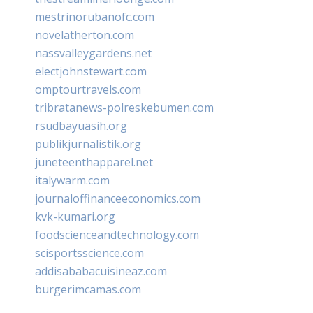
mestrinorubanofc.com
novelatherton.com
nassvalleygardens.net
electjohnstewart.com
omptourtravels.com
tribratanews-polreskebumen.com
rsudbayuasih.org
publikjurnalistik.org
juneteenthapparel.net
italywarm.com
journaloffinanceeconomics.com
kvk-kumari.org
foodscienceandtechnology.com
scisportsscience.com
addisababacuisineaz.com
burgerimcamas.com