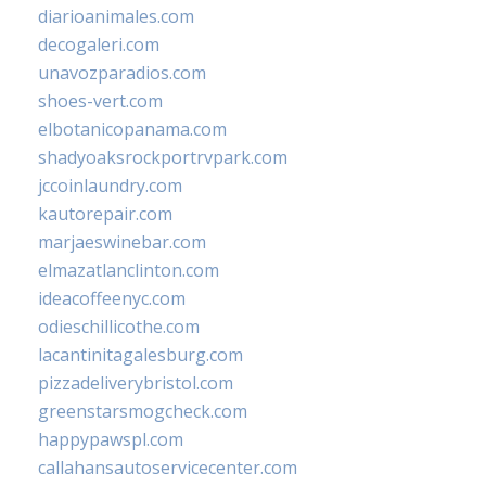
diarioanimales.com
decogaleri.com
unavozparadios.com
shoes-vert.com
elbotanicopanama.com
shadyoaksrockportrvpark.com
jccoinlaundry.com
kautorepair.com
marjaeswinebar.com
elmazatlanclinton.com
ideacoffeenyc.com
odieschillicothe.com
lacantinitagalesburg.com
pizzadeliverybristol.com
greenstarsmogcheck.com
happypawspl.com
callahansautoservicecenter.com