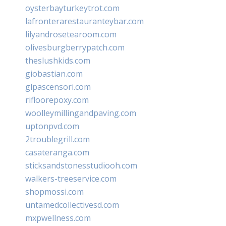
oysterbayturkeytrot.com
lafronterarestauranteybar.com
lilyandrosetearoom.com
olivesburgberrypatch.com
theslushkids.com
giobastian.com
glpascensori.com
rifloorepoxy.com
woolleymillingandpaving.com
uptonpvd.com
2troublegrill.com
casateranga.com
sticksandstonesstudiooh.com
walkers-treeservice.com
shopmossi.com
untamedcollectivesd.com
mxpwellness.com