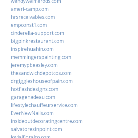
wendyweimerdds.com
ameri-camp.com
hrsreceivables.com
empconst1.com
cinderella-support.com
bigpinkrestaurant.com
inspirehuahin.com
memmingerspainting.com
jeremypbeasley.com
thesandwichdepotcos.com
drgiggleshouseofpain.com
hotflashdesigns.com
garagenadeau.com
lifestylechauffeurservice.com
EverNewNails.com
insideoutdecoratingcentre.com
salvatoresinpoint.com
jovialfloralco.com