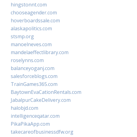
hingstonnt.com
chooseagender.com
hoverboardssale.com
alaskapolitics.com
stsmp.org
manoelneves.com
mandelaeffectlibrary.com
roselynns.com
balanceyoganj.com
salesforceblogs.com
TrainGames365.com
BaytownEvaCationRentals.com
JabalpurCakeDelivery.com
halobjd.com
intelligenceqatar.com
PikaPikaApp.com
takecareofbusinessdfw.org