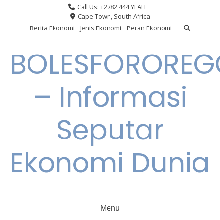
Skip
Call Us: +2782 444 YEAH
to
Cape Town, South Africa
content
Berita Ekonomi
Jenis Ekonomi
Peran Ekonomi
BOLESFORORE
– Informasi
Seputar
Ekonomi Dunia
Menu