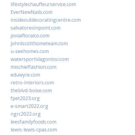
lifestylechauffeurservice.com
EverNewNails.com
insideoutdecoratingcentre.com
salvatoresinpoint.com
jovialfloralco.com
johnlscotthometeam.com
u-seehomes.com
watersportslagonissi.com
mischieffashion.com
eduwyre.com
retro-interiors.com
theblvd-boise.com
fpet2023.org
e-smart2022.org
ngrc2022.org
leesfamilyfoods.com
lewis-lewis-cpas.com