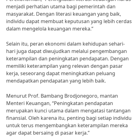
menjadi perhatian utama bagi pemerintah dan
masyarakat. Dengan literasi keuangan yang baik,
individu dapat membuat keputusan yang lebih cerdas
dalam mengelola keuangan mereka.”
Selain itu, peran ekonomi dalam kehidupan sehari-
hari juga dapat diwujudkan melalui pengembangan
keterampilan dan peningkatan pendapatan. Dengan
memiliki keterampilan yang relevan dengan pasar
kerja, seseorang dapat meningkatkan peluang
mendapatkan pendapatan yang lebih baik.
Menurut Prof. Bambang Brodjonegoro, mantan
Menteri Keuangan, “Peningkatan pendapatan
merupakan kunci utama dalam mengatasi tantangan
finansial. Oleh karena itu, penting bagi setiap individu
untuk terus mengembangkan keterampilan mereka
agar dapat bersaing di pasar kerja.”