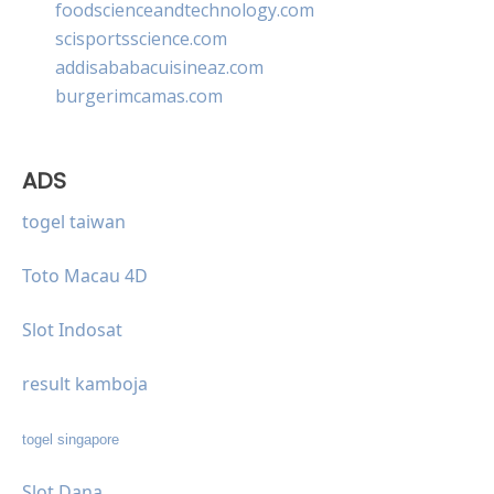
foodscienceandtechnology.com
scisportsscience.com
addisababacuisineaz.com
burgerimcamas.com
ADS
togel taiwan
Toto Macau 4D
Slot Indosat
result kamboja
togel singapore
Slot Dana