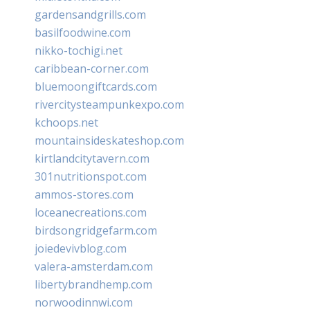
gardensandgrills.com
basilfoodwine.com
nikko-tochigi.net
caribbean-corner.com
bluemoongiftcards.com
rivercitysteampunkexpo.com
kchoops.net
mountainsideskateshop.com
kirtlandcitytavern.com
301nutritionspot.com
ammos-stores.com
loceanecreations.com
birdsongridgefarm.com
joiedevivblog.com
valera-amsterdam.com
libertybrandhemp.com
norwoodinnwi.com