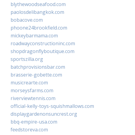
blythewoodseafood.com
paolosdelibangkok.com
bobacove.com
phoone24brookfield.com
mickeybarmama.com
roadwayconstructioninc.com
shopdragonflyboutique.com
sportszilla.org
batchprovisionsbar.com
brasserie-gobette.com
musicrearte.com
morseysfarms.com
riverviewtennis.com
official-kelly-toys-squishmallows.com
displaygardenonsuncrest.org
bbq-empire-usa.com
feedstoreva.com