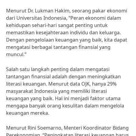
Menurut Dr. Lukman Hakim, seorang pakar ekonomi
dari Universitas Indonesia, “Peran ekonomi dalam
kehidupan sehari-hari sangat penting untuk
memastikan kesejahteraan individu dan keluarga.
Dengan pengelolaan keuangan yang baik, kita dapat
mengatasi berbagai tantangan finansial yang
muncul.”
Salah satu langkah penting dalam mengatasi
tantangan finansial adalah dengan meningkatkan
literasi keuangan. Menurut data OJK, hanya 29%
masyarakat Indonesia yang memiliki literasi
keuangan yang baik. Hal ini menjadi faktor utama
mengapa banyak orang kesulitan dalam mengelola
keuangan mereka.
Menurut Rini Soemarno, Menteri Koordinator Bidang
Perekonomian, “Peningkatan literasi keuangan harus