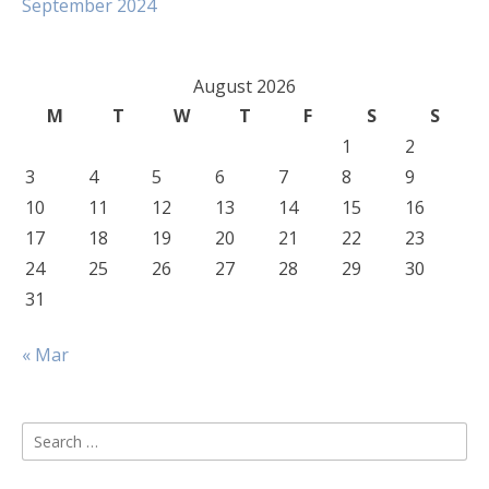
September 2024
August 2026
M
T
W
T
F
S
S
1
2
3
4
5
6
7
8
9
10
11
12
13
14
15
16
17
18
19
20
21
22
23
24
25
26
27
28
29
30
31
« Mar
Search
for: