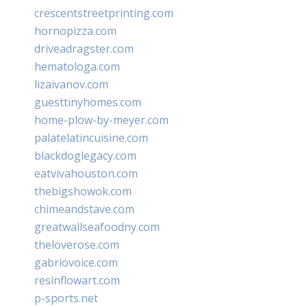
crescentstreetprinting.com
hornopizza.com
driveadragster.com
hematologa.com
lizaivanov.com
guesttinyhomes.com
home-plow-by-meyer.com
palatelatincuisine.com
blackdoglegacy.com
eatvivahouston.com
thebigshowok.com
chimeandstave.com
greatwallseafoodny.com
theloverose.com
gabriovoice.com
resinflowart.com
p-sports.net