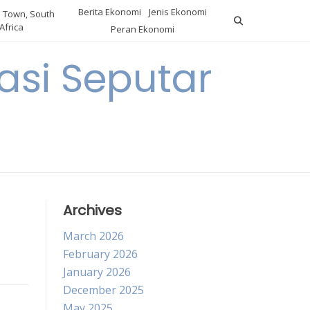
Berita Ekonomi
Jenis Ekonomi
 Town, South
Africa
Peran Ekonomi
si Seputar
Archives
March 2026
February 2026
January 2026
December 2025
May 2025