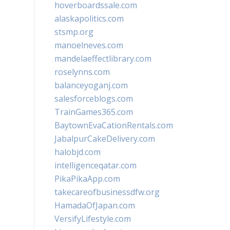
hoverboardssale.com
alaskapolitics.com
stsmp.org
manoelneves.com
mandelaeffectlibrary.com
roselynns.com
balanceyoganj.com
salesforceblogs.com
TrainGames365.com
BaytownEvaCationRentals.com
JabalpurCakeDelivery.com
halobjd.com
intelligenceqatar.com
PikaPikaApp.com
takecareofbusinessdfw.org
HamadaOfJapan.com
VersifyLifestyle.com