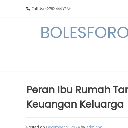
Skip
Call Us: +2782 444 YEAH
to
content
BOLESFORO
Peran Ibu Rumah Ta
Keuangan Keluarga
Posted on
December 9, 2024
by
adminbol