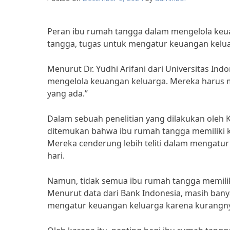
Peran ibu rumah tangga dalam mengelola keua
tangga, tugas untuk mengatur keuangan kelua
Menurut Dr. Yudhi Arifani dari Universitas In
mengelola keuangan keluarga. Mereka harus
yang ada.”
Dalam sebuah penelitian yang dilakukan ole
ditemukan bahwa ibu rumah tangga memiliki 
Mereka cenderung lebih teliti dalam mengatur
hari.
Namun, tidak semua ibu rumah tangga memili
Menurut data dari Bank Indonesia, masih ban
mengatur keuangan keluarga karena kurangny