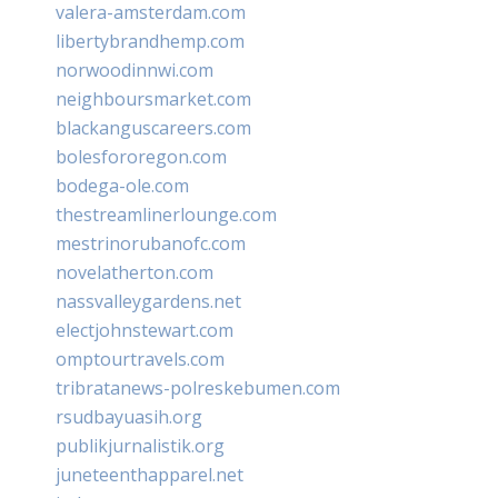
valera-amsterdam.com
libertybrandhemp.com
norwoodinnwi.com
neighboursmarket.com
blackanguscareers.com
bolesfororegon.com
bodega-ole.com
thestreamlinerlounge.com
mestrinorubanofc.com
novelatherton.com
nassvalleygardens.net
electjohnstewart.com
omptourtravels.com
tribratanews-polreskebumen.com
rsudbayuasih.org
publikjurnalistik.org
juneteenthapparel.net