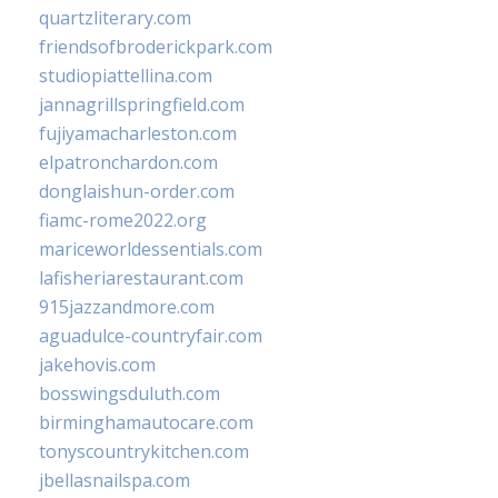
quartzliterary.com
friendsofbroderickpark.com
studiopiattellina.com
jannagrillspringfield.com
fujiyamacharleston.com
elpatronchardon.com
donglaishun-order.com
fiamc-rome2022.org
mariceworldessentials.com
lafisheriarestaurant.com
915jazzandmore.com
aguadulce-countryfair.com
jakehovis.com
bosswingsduluth.com
birminghamautocare.com
tonyscountrykitchen.com
jbellasnailspa.com