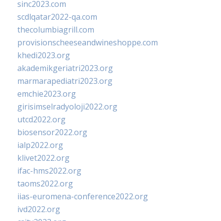
sinc2023.com
scdlqatar2022-qa.com
thecolumbiagrill.com
provisionscheeseandwineshoppe.com
khedi2023.org
akademikgeriatri2023.org
marmarapediatri2023.org
emchie2023.org
girisimselradyoloji2022.org
utcd2022.org
biosensor2022.org
ialp2022.org
klivet2022.org
ifac-hms2022.org
taoms2022.org
iias-euromena-conference2022.org
ivd2022.org