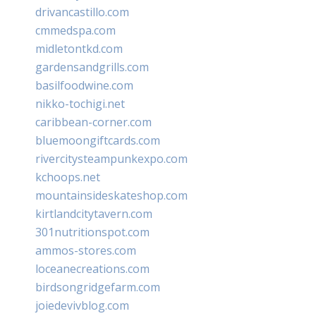
drivancastillo.com
cmmedspa.com
midletontkd.com
gardensandgrills.com
basilfoodwine.com
nikko-tochigi.net
caribbean-corner.com
bluemoongiftcards.com
rivercitysteampunkexpo.com
kchoops.net
mountainsideskateshop.com
kirtlandcitytavern.com
301nutritionspot.com
ammos-stores.com
loceanecreations.com
birdsongridgefarm.com
joiedevivblog.com