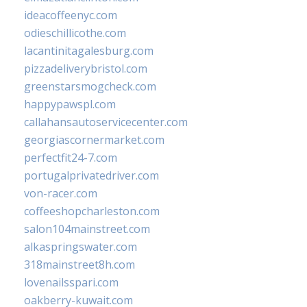
ideacoffeenyc.com
odieschillicothe.com
lacantinitagalesburg.com
pizzadeliverybristol.com
greenstarsmogcheck.com
happypawspl.com
callahansautoservicecenter.com
georgiascornermarket.com
perfectfit24-7.com
portugalprivatedriver.com
von-racer.com
coffeeshopcharleston.com
salon104mainstreet.com
alkaspringswater.com
318mainstreet8h.com
lovenailsspari.com
oakberry-kuwait.com