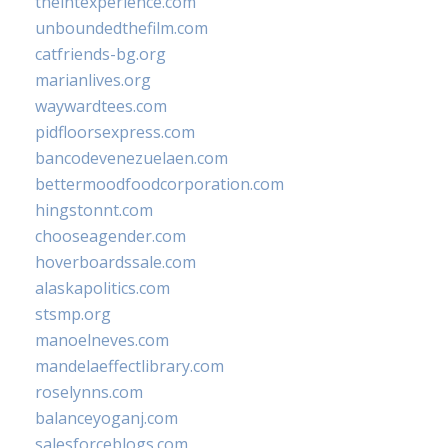
theintexperience.com
unboundedthefilm.com
catfriends-bg.org
marianlives.org
waywardtees.com
pidfloorsexpress.com
bancodevenezuelaen.com
bettermoodfoodcorporation.com
hingstonnt.com
chooseagender.com
hoverboardssale.com
alaskapolitics.com
stsmp.org
manoelneves.com
mandelaeffectlibrary.com
roselynns.com
balanceyoganj.com
salesforceblogs.com