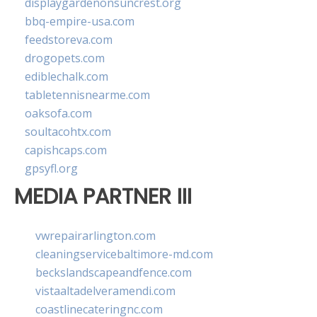
displaygardenonsuncrest.org
bbq-empire-usa.com
feedstoreva.com
drogopets.com
ediblechalk.com
tabletennisnearme.com
oaksofa.com
soultacohtx.com
capishcaps.com
gpsyfl.org
MEDIA PARTNER III
vwrepairarlington.com
cleaningservicebaltimore-md.com
beckslandscapeandfence.com
vistaaltadelveramendi.com
coastlinecateringnc.com