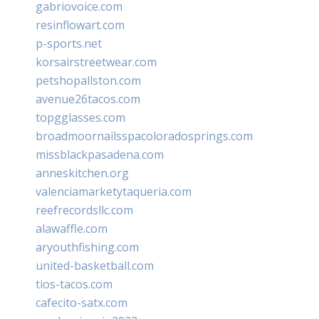
gabriovoice.com
resinflowart.com
p-sports.net
korsairstreetwear.com
petshopallston.com
avenue26tacos.com
topgglasses.com
broadmoornailsspacoloradosprings.com
missblackpasadena.com
anneskitchen.org
valenciamarketytaqueria.com
reefrecordsllc.com
alawaffle.com
aryouthfishing.com
united-basketball.com
tios-tacos.com
cafecito-satx.com