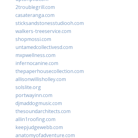
2troublegrill.com
casateranga.com
sticksandstonesstudiooh.com
walkers-treeservice.com
shopmossi.com
untamedcollectivesd.com
mxpwellness.com
infernocanine.com
thepaperhousecollection.com
allisonwillisholley.com
solslite.org
portwayinn.com
djmaddogmusic.com
thesoundarchitects.com
allin1roofing.com
keepjudgewebb.com
anatomyofadventure.com