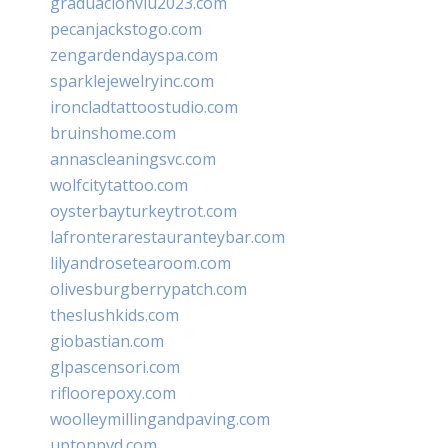
graduacionviu2023.com
pecanjackstogo.com
zengardendayspa.com
sparklejewelryinc.com
ironcladtattoostudio.com
bruinshome.com
annascleaningsvc.com
wolfcitytattoo.com
oysterbayturkeytrot.com
lafronterarestauranteybar.com
lilyandrosetearoom.com
olivesburgberrypatch.com
theslushkids.com
giobastian.com
glpascensori.com
rifloorepoxy.com
woolleymillingandpaving.com
uptonpvd.com