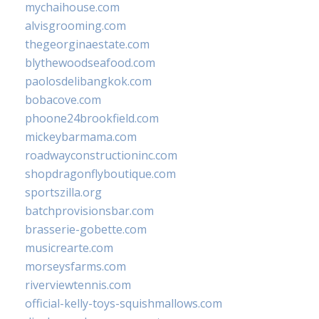
mychaihouse.com
alvisgrooming.com
thegeorginaestate.com
blythewoodseafood.com
paolosdelibangkok.com
bobacove.com
phoone24brookfield.com
mickeybarmama.com
roadwayconstructioninc.com
shopdragonflyboutique.com
sportszilla.org
batchprovisionsbar.com
brasserie-gobette.com
musicrearte.com
morseysfarms.com
riverviewtennis.com
official-kelly-toys-squishmallows.com