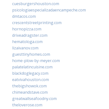
cuesburgershouston.com
psicologiaespecializadaencampeche.com
dmtacos.com
crescentstreetprinting.com
hornopizza.com
driveadragster.com
hematologa.com
lizaivanov.com
guesttinyhomes.com
home-plow-by-meyer.com
palatelatincuisine.com
blackdoglegacy.com
eatvivahouston.com
thebigshowok.com
chimeandstave.com
greatwallseafoodny.com
theloverose.com