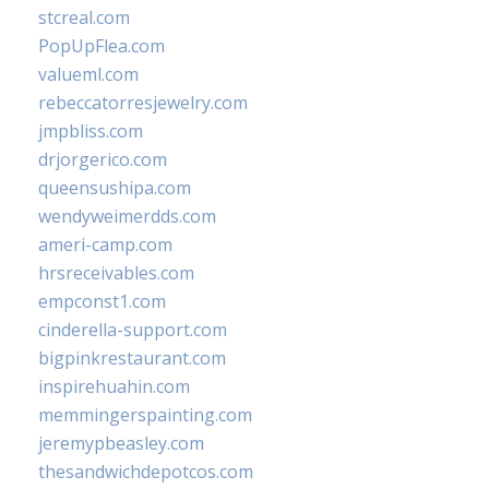
stcreal.com
PopUpFlea.com
valueml.com
rebeccatorresjewelry.com
jmpbliss.com
drjorgerico.com
queensushipa.com
wendyweimerdds.com
ameri-camp.com
hrsreceivables.com
empconst1.com
cinderella-support.com
bigpinkrestaurant.com
inspirehuahin.com
memmingerspainting.com
jeremypbeasley.com
thesandwichdepotcos.com