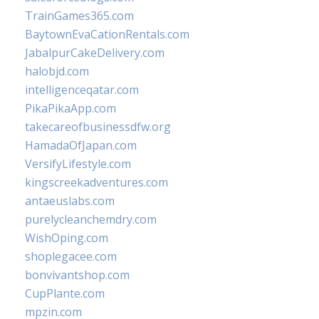
TrainGames365.com
BaytownEvaCationRentals.com
JabalpurCakeDelivery.com
halobjd.com
intelligenceqatar.com
PikaPikaApp.com
takecareofbusinessdfw.org
HamadaOfJapan.com
VersifyLifestyle.com
kingscreekadventures.com
antaeuslabs.com
purelycleanchemdry.com
WishOping.com
shoplegacee.com
bonvivantshop.com
CupPlante.com
mpzin.com