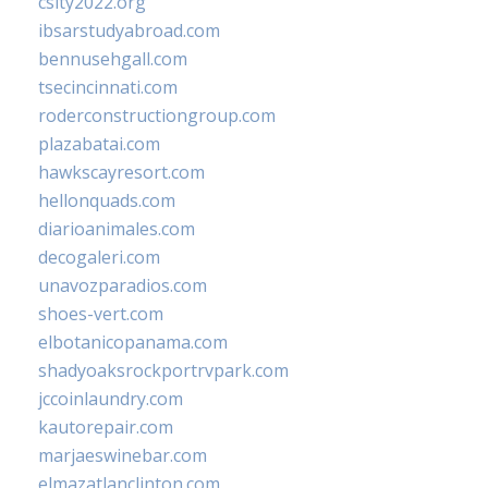
csity2022.org
ibsarstudyabroad.com
bennusehgall.com
tsecincinnati.com
roderconstructiongroup.com
plazabatai.com
hawkscayresort.com
hellonquads.com
diarioanimales.com
decogaleri.com
unavozparadios.com
shoes-vert.com
elbotanicopanama.com
shadyoaksrockportrvpark.com
jccoinlaundry.com
kautorepair.com
marjaeswinebar.com
elmazatlanclinton.com