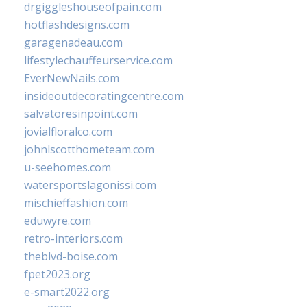
drgiggleshouseofpain.com
hotflashdesigns.com
garagenadeau.com
lifestylechauffeurservice.com
EverNewNails.com
insideoutdecoratingcentre.com
salvatoresinpoint.com
jovialfloralco.com
johnlscotthometeam.com
u-seehomes.com
watersportslagonissi.com
mischieffashion.com
eduwyre.com
retro-interiors.com
theblvd-boise.com
fpet2023.org
e-smart2022.org