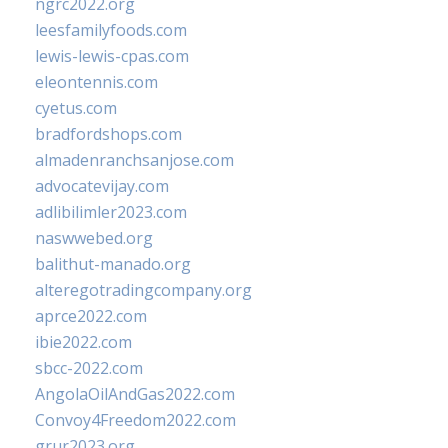
ngrc2022.org
leesfamilyfoods.com
lewis-lewis-cpas.com
eleontennis.com
cyetus.com
bradfordshops.com
almadenranchsanjose.com
advocatevijay.com
adlibilimler2023.com
naswwebed.org
balithut-manado.org
alteregotradingcompany.org
aprce2022.com
ibie2022.com
sbcc-2022.com
AngolaOilAndGas2022.com
Convoy4Freedom2022.com
grur2023.org