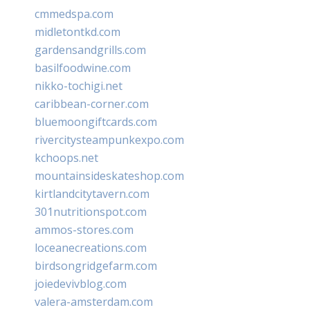
cmmedspa.com
midletontkd.com
gardensandgrills.com
basilfoodwine.com
nikko-tochigi.net
caribbean-corner.com
bluemoongiftcards.com
rivercitysteampunkexpo.com
kchoops.net
mountainsideskateshop.com
kirtlandcitytavern.com
301nutritionspot.com
ammos-stores.com
loceanecreations.com
birdsongridgefarm.com
joiedevivblog.com
valera-amsterdam.com