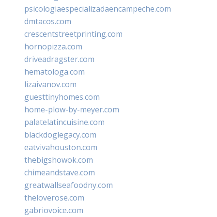
psicologiaespecializadaencampeche.com
dmtacos.com
crescentstreetprinting.com
hornopizza.com
driveadragster.com
hematologa.com
lizaivanov.com
guesttinyhomes.com
home-plow-by-meyer.com
palatelatincuisine.com
blackdoglegacy.com
eatvivahouston.com
thebigshowok.com
chimeandstave.com
greatwallseafoodny.com
theloverose.com
gabriovoice.com