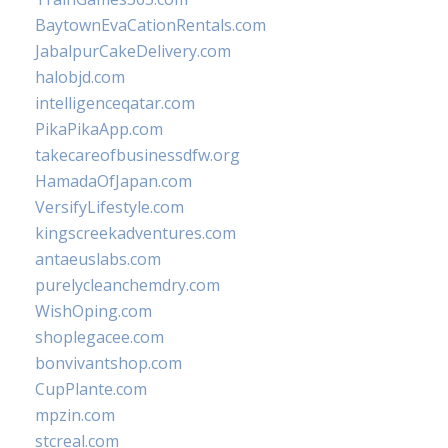
BaytownEvaCationRentals.com
JabalpurCakeDelivery.com
halobjd.com
intelligenceqatar.com
PikaPikaApp.com
takecareofbusinessdfw.org
HamadaOfJapan.com
VersifyLifestyle.com
kingscreekadventures.com
antaeuslabs.com
purelycleanchemdry.com
WishOping.com
shoplegacee.com
bonvivantshop.com
CupPlante.com
mpzin.com
stcreal.com