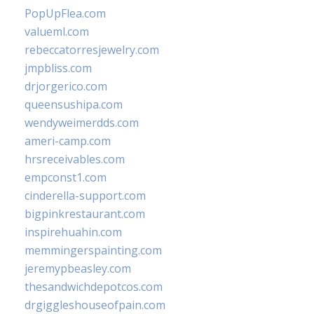
PopUpFlea.com
valueml.com
rebeccatorresjewelry.com
jmpbliss.com
drjorgerico.com
queensushipa.com
wendyweimerdds.com
ameri-camp.com
hrsreceivables.com
empconst1.com
cinderella-support.com
bigpinkrestaurant.com
inspirehuahin.com
memmingerspainting.com
jeremypbeasley.com
thesandwichdepotcos.com
drgiggleshouseofpain.com