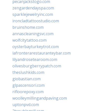
pecanjackstogo.com
zengardendayspa.com
sparklejewelryinc.com
ironcladtattoostudio.com
bruinshome.com
annascleaningsvc.com
wolfcitytattoo.com
oysterbayturkeytrot.com
lafronterarestauranteybar.com
lilyandrosetearoom.com
olivesburgberrypatch.com
theslushkids.com
giobastian.com
glpascensori.com
rifloorepoxy.com
woolleymillingandpaving.com
uptonpvd.com
2troublegrill.com