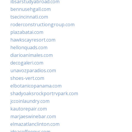
ibsarstudyabroad.com
bennusehgall.com
tsecincinnati.com
roderconstructiongroup.com
plazabatai.com
hawkscayresort.com
hellonquads.com
diarioanimales.com
decogaleri.com
unavozparadios.com
shoes-vert.com
elbotanicopanama.com
shadyoaksrockportrvpark.com
jccoinlaundry.com
kautorepair.com
marjaeswinebar.com
elmazatlanclinton.com
ideacoffeenyc.com