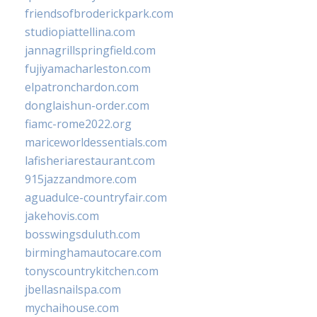
friendsofbroderickpark.com
studiopiattellina.com
jannagrillspringfield.com
fujiyamacharleston.com
elpatronchardon.com
donglaishun-order.com
fiamc-rome2022.org
mariceworldessentials.com
lafisheriarestaurant.com
915jazzandmore.com
aguadulce-countryfair.com
jakehovis.com
bosswingsduluth.com
birminghamautocare.com
tonyscountrykitchen.com
jbellasnailspa.com
mychaihouse.com