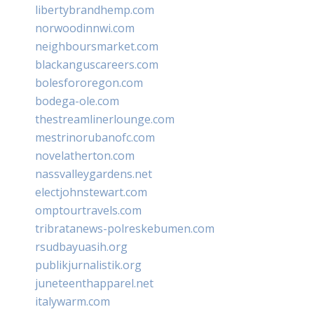
libertybrandhemp.com
norwoodinnwi.com
neighboursmarket.com
blackanguscareers.com
bolesfororegon.com
bodega-ole.com
thestreamlinerlounge.com
mestrinorubanofc.com
novelatherton.com
nassvalleygardens.net
electjohnstewart.com
omptourtravels.com
tribratanews-polreskebumen.com
rsudbayuasih.org
publikjurnalistik.org
juneteenthapparel.net
italywarm.com