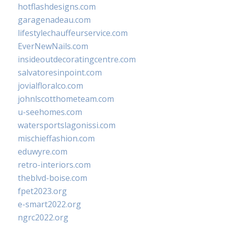
hotflashdesigns.com
garagenadeau.com
lifestylechauffeurservice.com
EverNewNails.com
insideoutdecoratingcentre.com
salvatoresinpoint.com
jovialfloralco.com
johnlscotthometeam.com
u-seehomes.com
watersportslagonissi.com
mischieffashion.com
eduwyre.com
retro-interiors.com
theblvd-boise.com
fpet2023.org
e-smart2022.org
ngrc2022.org