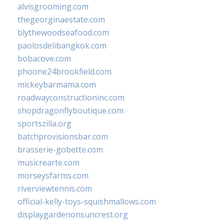
alvisgrooming.com
thegeorginaestate.com
blythewoodseafood.com
paolosdelibangkok.com
bobacove.com
phoone24brookfield.com
mickeybarmama.com
roadwayconstructioninc.com
shopdragonflyboutique.com
sportszilla.org
batchprovisionsbar.com
brasserie-gobette.com
musicrearte.com
morseysfarms.com
riverviewtennis.com
official-kelly-toys-squishmallows.com
displaygardenonsuncrest.org