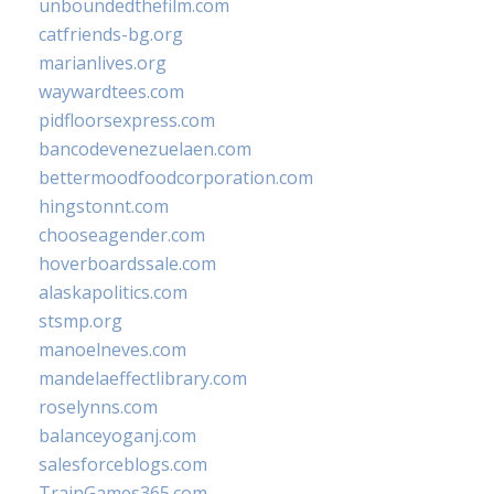
unboundedthefilm.com
catfriends-bg.org
marianlives.org
waywardtees.com
pidfloorsexpress.com
bancodevenezuelaen.com
bettermoodfoodcorporation.com
hingstonnt.com
chooseagender.com
hoverboardssale.com
alaskapolitics.com
stsmp.org
manoelneves.com
mandelaeffectlibrary.com
roselynns.com
balanceyoganj.com
salesforceblogs.com
TrainGames365.com