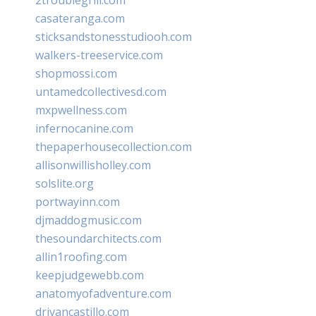
casateranga.com
sticksandstonesstudiooh.com
walkers-treeservice.com
shopmossi.com
untamedcollectivesd.com
mxpwellness.com
infernocanine.com
thepaperhousecollection.com
allisonwillisholley.com
solslite.org
portwayinn.com
djmaddogmusic.com
thesoundarchitects.com
allin1roofing.com
keepjudgewebb.com
anatomyofadventure.com
drivancastillo.com