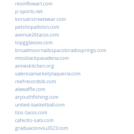
resinflowart.com
p-sports.net
korsairstreetwear.com
petshopallston.com
avenue26tacos.com
topgglasses.com
broadmoornailsspacoloradosprings.com
missblackpasadena.com
anneskitchen.org
valenciamarketytaqueria.com
reefrecordsllc.com
alawaffle.com
aryouthfishing.com
united-basketball.com
tios-tacos.com
cafecito-satx.com
graduacionviu2023.com