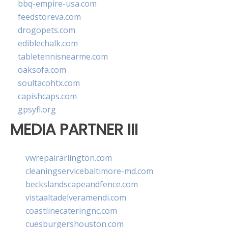
bbq-empire-usa.com
feedstoreva.com
drogopets.com
ediblechalk.com
tabletennisnearme.com
oaksofa.com
soultacohtx.com
capishcaps.com
gpsyfl.org
MEDIA PARTNER III
vwrepairarlington.com
cleaningservicebaltimore-md.com
beckslandscapeandfence.com
vistaaltadelveramendi.com
coastlinecateringnc.com
cuesburgershouston.com