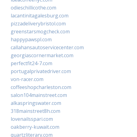
odieschillicothe.com
lacantinitagalesburg.com
pizzadeliverybristol.com
greenstarsmogcheck.com
happypawspl.com
callahansautoservicecenter.com
georgiascornermarket.com
perfectfit24-7.com
portugalprivatedriver.com
von-racer.com
coffeeshopcharleston.com
salon104mainstreet.com
alkaspringswater.com
318mainstreet8h.com
lovenailsspari.com
oakberry-kuwait.com
quartzliterary.com