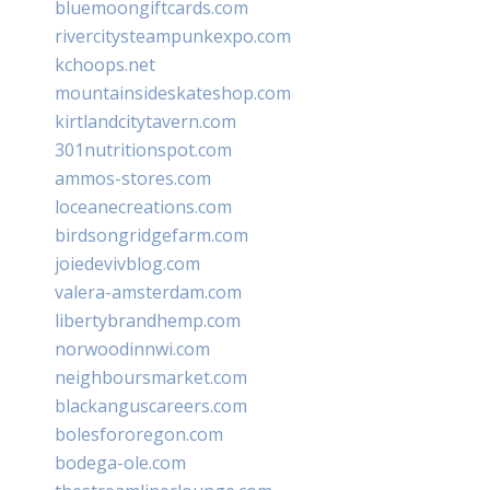
bluemoongiftcards.com
rivercitysteampunkexpo.com
kchoops.net
mountainsideskateshop.com
kirtlandcitytavern.com
301nutritionspot.com
ammos-stores.com
loceanecreations.com
birdsongridgefarm.com
joiedevivblog.com
valera-amsterdam.com
libertybrandhemp.com
norwoodinnwi.com
neighboursmarket.com
blackanguscareers.com
bolesfororegon.com
bodega-ole.com