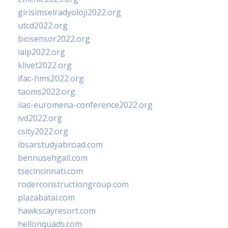
girisimselradyoloji2022.org
utcd2022.org
biosensor2022.org
ialp2022.org
klivet2022.org
ifac-hms2022.org
taoms2022.org
iias-euromena-conference2022.org
ivd2022.org
csity2022.org
ibsarstudyabroad.com
bennusehgall.com
tsecincinnati.com
roderconstructiongroup.com
plazabatai.com
hawkscayresort.com
hellonquads.com