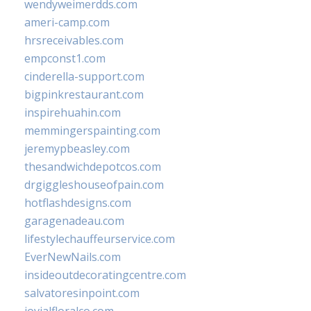
wendyweimerdds.com
ameri-camp.com
hrsreceivables.com
empconst1.com
cinderella-support.com
bigpinkrestaurant.com
inspirehuahin.com
memmingerspainting.com
jeremypbeasley.com
thesandwichdepotcos.com
drgiggleshouseofpain.com
hotflashdesigns.com
garagenadeau.com
lifestylechauffeurservice.com
EverNewNails.com
insideoutdecoratingcentre.com
salvatoresinpoint.com