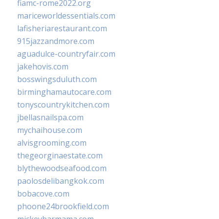
fiamc-rome2022.org
mariceworldessentials.com
lafisheriarestaurant.com
915jazzandmore.com
aguadulce-countryfair.com
jakehovis.com
bosswingsduluth.com
birminghamautocare.com
tonyscountrykitchen.com
jbellasnailspa.com
mychaihouse.com
alvisgrooming.com
thegeorginaestate.com
blythewoodseafood.com
paolosdelibangkok.com
bobacove.com
phoone24brookfield.com