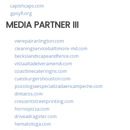
capishcaps.com
gpsyfl.org
MEDIA PARTNER III
vwrepairarlington.com
cleaningservicebaltimore-md.com
beckslandscapeandfence.com
vistaaltadelveramendi.com
coastlinecateringnc.com
cuesburgershouston.com
psicologiaespecializadaencampeche.com
dmtacos.com
crescentstreetprinting.com
hornopizza.com
driveadragster.com
hematologa.com