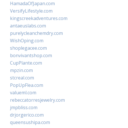
HamadaOfJapan.com
VersifyLifestyle.com
kingscreekadventures.com
antaeuslabs.com
purelycleanchemdry.com
WishOping.com
shoplegacee.com
bonvivantshop.com
CupPlante.com
mpzin.com
stcreal.com
PopUpFlea.com
valueml.com
rebeccatorresjewelry.com
jmpbliss.com
drjorgerico.com
queensushipa.com