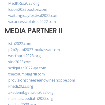
MedItRio2023.org
lcicon2023boston.com
waitangidayfestival2022.com
vacancesscolaires2022.com
MEDIA PARTNER II
isth2022.com
p2b2pabi2023-makassar.com
wocfparis2023.org
sinc2023.com
scdlqatar2022-qa.com
thecolumbiagrill.com
provisionscheeseandwineshoppe.com
khedi2023.org
akademikgeriatri2023.org
marmarapediatri2023.org
emchie2023.org