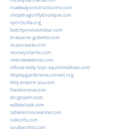
mickeybarmama.com
roadwayconstructioninc.com
shopdragonflyboutique.com
sportszilla.org
batchprovisionsbar.com
brasserie-gobette.com
musicrearte.com
morseysfarms.com
riverviewtennis.com
official-kelly-toys-squishmallows.com
displaygardenonsuncrest.org
bbq-empire-usa.com
feedstoreva.com
drogopets.com
ediblechalk.com
tabletennisnearme.com
oaksofa.com
soultacohtx.com