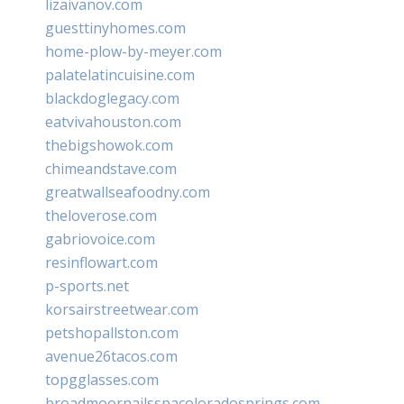
lizaivanov.com
guesttinyhomes.com
home-plow-by-meyer.com
palatelatincuisine.com
blackdoglegacy.com
eatvivahouston.com
thebigshowok.com
chimeandstave.com
greatwallseafoodny.com
theloverose.com
gabriovoice.com
resinflowart.com
p-sports.net
korsairstreetwear.com
petshopallston.com
avenue26tacos.com
topgglasses.com
broadmoornailsspacoloradosprings.com