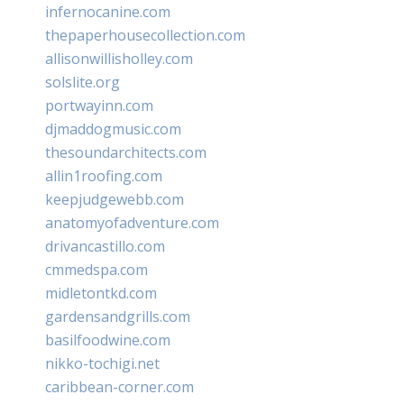
infernocanine.com
thepaperhousecollection.com
allisonwillisholley.com
solslite.org
portwayinn.com
djmaddogmusic.com
thesoundarchitects.com
allin1roofing.com
keepjudgewebb.com
anatomyofadventure.com
drivancastillo.com
cmmedspa.com
midletontkd.com
gardensandgrills.com
basilfoodwine.com
nikko-tochigi.net
caribbean-corner.com