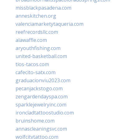
missblackpasadena.com
anneskitchen.org
valenciamarketytaqueria.com
reefrecordsllc.com
alawaffle.com
aryouthfishing.com
united-basketball.com
tios-tacos.com
cafecito-satx.com
graduacionviu2023.com
pecanjackstogo.com
zengardendayspa.com
sparklejewelryinc.com
ironcladtattoostudio.com
bruinshome.com
annascleaningsvc.com
wolfcitytattoo.com