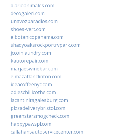
diarioanimales.com
decogaleri.com
unavozparadios.com
shoes-vert.com
elbotanicopanama.com
shadyoaksrockportrvpark.com
jccoinlaundry.com
kautorepair.com
marjaeswinebar.com
elmazatlanclinton.com
ideacoffeenyc.com
odieschillicothe.com
lacantinitagalesburg.com
pizzadeliverybristol.com
greenstarsmogcheck.com
happypawspl.com
callahansautoservicecenter.com