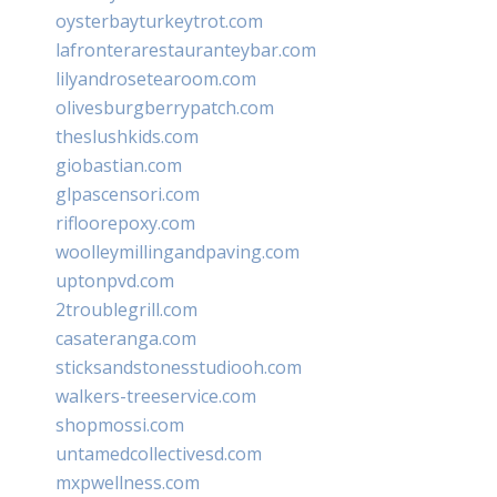
oysterbayturkeytrot.com
lafronterarestauranteybar.com
lilyandrosetearoom.com
olivesburgberrypatch.com
theslushkids.com
giobastian.com
glpascensori.com
rifloorepoxy.com
woolleymillingandpaving.com
uptonpvd.com
2troublegrill.com
casateranga.com
sticksandstonesstudiooh.com
walkers-treeservice.com
shopmossi.com
untamedcollectivesd.com
mxpwellness.com