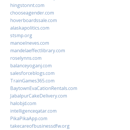
hingstonnt.com
chooseagender.com
hoverboardssale.com
alaskapolitics.com
stsmp.org
manoelneves.com
mandelaeffectlibrary.com
roselynns.com
balanceyoganj.com
salesforceblogs.com
TrainGames365.com
BaytownEvaCationRentals.com
JabalpurCakeDelivery.com
halobjd.com
intelligenceqatar.com
PikaPikaApp.com
takecareofbusinessdfw.org