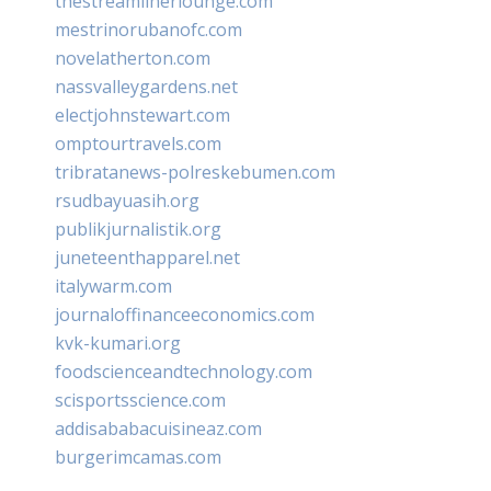
thestreamlinerlounge.com
mestrinorubanofc.com
novelatherton.com
nassvalleygardens.net
electjohnstewart.com
omptourtravels.com
tribratanews-polreskebumen.com
rsudbayuasih.org
publikjurnalistik.org
juneteenthapparel.net
italywarm.com
journaloffinanceeconomics.com
kvk-kumari.org
foodscienceandtechnology.com
scisportsscience.com
addisababacuisineaz.com
burgerimcamas.com