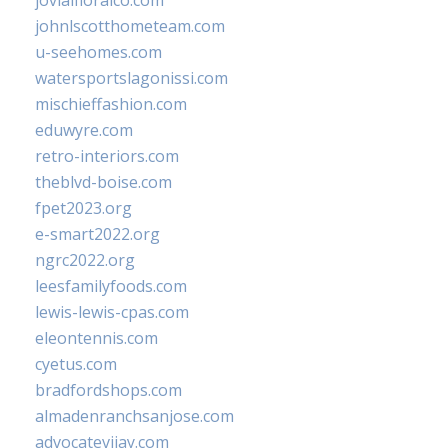
jovialfloralco.com
johnlscotthometeam.com
u-seehomes.com
watersportslagonissi.com
mischieffashion.com
eduwyre.com
retro-interiors.com
theblvd-boise.com
fpet2023.org
e-smart2022.org
ngrc2022.org
leesfamilyfoods.com
lewis-lewis-cpas.com
eleontennis.com
cyetus.com
bradfordshops.com
almadenranchsanjose.com
advocatevijay.com