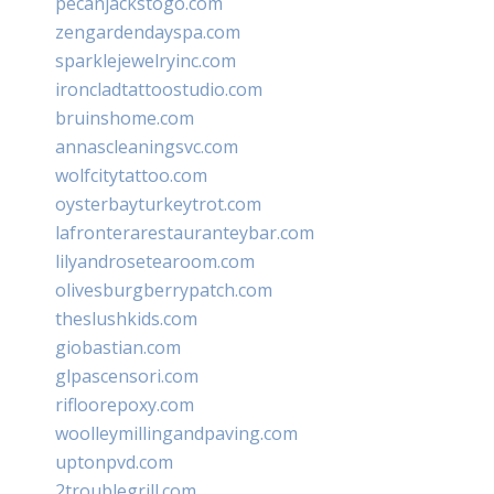
pecanjackstogo.com
zengardendayspa.com
sparklejewelryinc.com
ironcladtattoostudio.com
bruinshome.com
annascleaningsvc.com
wolfcitytattoo.com
oysterbayturkeytrot.com
lafronterarestauranteybar.com
lilyandrosetearoom.com
olivesburgberrypatch.com
theslushkids.com
giobastian.com
glpascensori.com
rifloorepoxy.com
woolleymillingandpaving.com
uptonpvd.com
2troublegrill.com