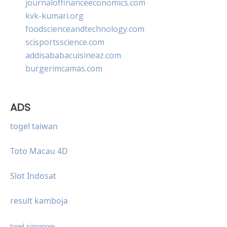
journaloffinanceeconomics.com
kvk-kumari.org
foodscienceandtechnology.com
scisportsscience.com
addisababacuisineaz.com
burgerimcamas.com
ADS
togel taiwan
Toto Macau 4D
Slot Indosat
result kamboja
togel singapore