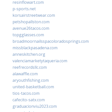
resinflowart.com
p-sports.net
korsairstreetwear.com
petshopallston.com
avenue26tacos.com
topgglasses.com
broadmoornailsspacoloradosprings.com
missblackpasadena.com
anneskitchen.org
valenciamarketytaqueria.com
reefrecordsllc.com
alawaffle.com
aryouthfishing.com
united-basketball.com
tios-tacos.com
cafecito-satx.com
graduacionviu2023.com