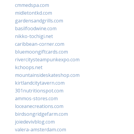
cmmedspa.com
midletontkd.com
gardensandgrills.com
basilfoodwine.com
nikko-tochigi.net
caribbean-corner.com
bluemoongiftcards.com
rivercitysteampunkexpo.com
kchoops.net
mountainsideskateshop.com
kirtlandcitytavern.com
301nutritionspot.com
ammos-stores.com
loceanecreations.com
birdsongridgefarm.com
joiedevivblog.com
valera-amsterdam.com