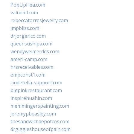
PopUpFlea.com
valueml.com
rebeccatorresjewelry.com
jmpbliss.com
drjorgerico.com
queensushipa.com
wendyweimerdds.com
ameri-camp.com
hrsreceivables.com
empconst1.com
cinderella-support.com
bigpinkrestaurant.com
inspirehuahin.com
memmingerspainting.com
jeremypbeasley.com
thesandwichdepotcos.com
drgiggleshouseofpain.com