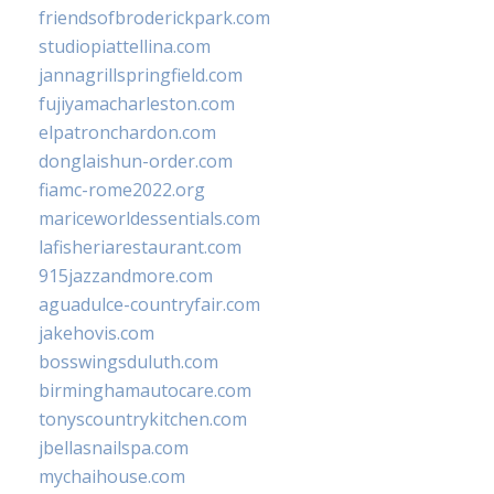
friendsofbroderickpark.com
studiopiattellina.com
jannagrillspringfield.com
fujiyamacharleston.com
elpatronchardon.com
donglaishun-order.com
fiamc-rome2022.org
mariceworldessentials.com
lafisheriarestaurant.com
915jazzandmore.com
aguadulce-countryfair.com
jakehovis.com
bosswingsduluth.com
birminghamautocare.com
tonyscountrykitchen.com
jbellasnailspa.com
mychaihouse.com