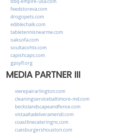
bbq-empire-usa.com
feedstoreva.com
drogopets.com
ediblechalk.com
tabletennisnearme.com
oaksofa.com
soultacohtx.com
capishcaps.com
gpsyfl.org
MEDIA PARTNER III
vwrepairarlington.com
cleaningservicebaltimore-md.com
beckslandscapeandfence.com
vistaaltadelveramendi.com
coastlinecateringnc.com
cuesburgershouston.com