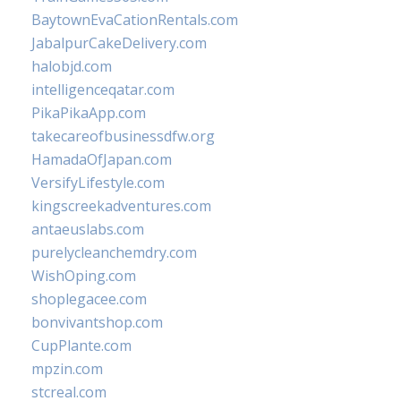
BaytownEvaCationRentals.com
JabalpurCakeDelivery.com
halobjd.com
intelligenceqatar.com
PikaPikaApp.com
takecareofbusinessdfw.org
HamadaOfJapan.com
VersifyLifestyle.com
kingscreekadventures.com
antaeuslabs.com
purelycleanchemdry.com
WishOping.com
shoplegacee.com
bonvivantshop.com
CupPlante.com
mpzin.com
stcreal.com