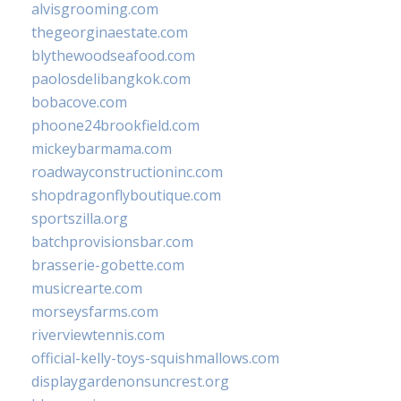
alvisgrooming.com
thegeorginaestate.com
blythewoodseafood.com
paolosdelibangkok.com
bobacove.com
phoone24brookfield.com
mickeybarmama.com
roadwayconstructioninc.com
shopdragonflyboutique.com
sportszilla.org
batchprovisionsbar.com
brasserie-gobette.com
musicrearte.com
morseysfarms.com
riverviewtennis.com
official-kelly-toys-squishmallows.com
displaygardenonsuncrest.org