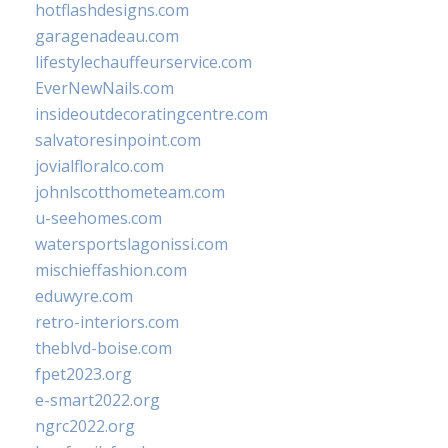
hotflashdesigns.com
garagenadeau.com
lifestylechauffeurservice.com
EverNewNails.com
insideoutdecoratingcentre.com
salvatoresinpoint.com
jovialfloralco.com
johnlscotthometeam.com
u-seehomes.com
watersportslagonissi.com
mischieffashion.com
eduwyre.com
retro-interiors.com
theblvd-boise.com
fpet2023.org
e-smart2022.org
ngrc2022.org