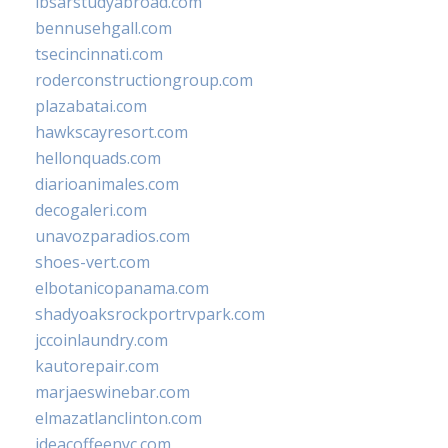
ibsarstudyabroad.com
bennusehgall.com
tsecincinnati.com
roderconstructiongroup.com
plazabatai.com
hawkscayresort.com
hellonquads.com
diarioanimales.com
decogaleri.com
unavozparadios.com
shoes-vert.com
elbotanicopanama.com
shadyoaksrockportrvpark.com
jccoinlaundry.com
kautorepair.com
marjaeswinebar.com
elmazatlanclinton.com
ideacoffeenyc.com