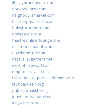
libertybrandhemp.com
norwoodinnwi.com
neighboursmarket.com
blackanguscareers.com
bolesfororegon.com
bodega-ole.com
thestreamlinerlounge.com
mestrinorubanofc.com
novelatherton.com
nassvalleygardens.net
electjohnstewart.com
omptourtravels.com
tribratanews-polreskebumen.com
rsudbayuasih.org
publikjurnalistik.org
juneteenthapparel.net
italywarm.com