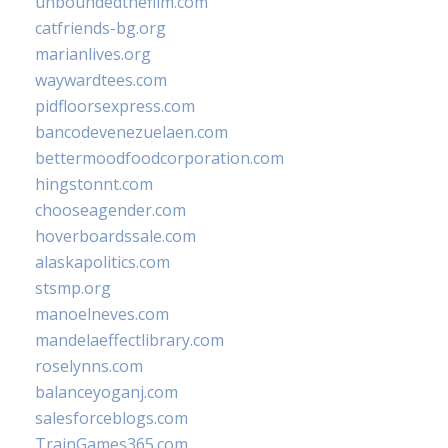
unboundedthefilm.com
catfriends-bg.org
marianlives.org
waywardtees.com
pidfloorsexpress.com
bancodevenezuelaen.com
bettermoodfoodcorporation.com
hingstonnt.com
chooseagender.com
hoverboardssale.com
alaskapolitics.com
stsmp.org
manoelneves.com
mandelaeffectlibrary.com
roselynns.com
balanceyoganj.com
salesforceblogs.com
TrainGames365.com