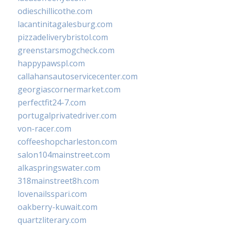
odieschillicothe.com
lacantinitagalesburg.com
pizzadeliverybristol.com
greenstarsmogcheck.com
happypawspl.com
callahansautoservicecenter.com
georgiascornermarket.com
perfectfit24-7.com
portugalprivatedriver.com
von-racer.com
coffeeshopcharleston.com
salon104mainstreet.com
alkaspringswater.com
318mainstreet8h.com
lovenailsspari.com
oakberry-kuwait.com
quartzliterary.com