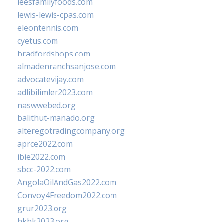
leesfamilyfoods.com
lewis-lewis-cpas.com
eleontennis.com
cyetus.com
bradfordshops.com
almadenranchsanjose.com
advocatevijay.com
adlibilimler2023.com
naswwebed.org
balithut-manado.org
alteregotradingcompany.org
aprce2022.com
ibie2022.com
sbcc-2022.com
AngolaOilAndGas2022.com
Convoy4Freedom2022.com
grur2023.org
hkhk2023.org