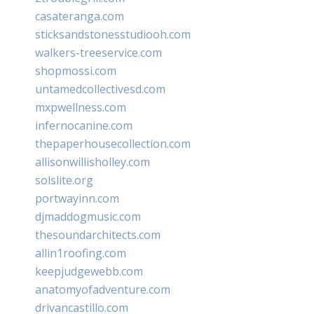
casateranga.com
sticksandstonesstudiooh.com
walkers-treeservice.com
shopmossi.com
untamedcollectivesd.com
mxpwellness.com
infernocanine.com
thepaperhousecollection.com
allisonwillisholley.com
solslite.org
portwayinn.com
djmaddogmusic.com
thesoundarchitects.com
allin1roofing.com
keepjudgewebb.com
anatomyofadventure.com
drivancastillo.com