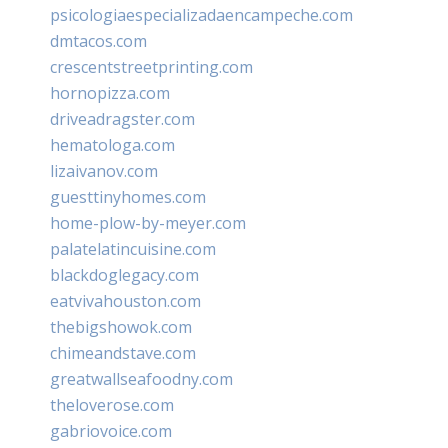
psicologiaespecializadaencampeche.com
dmtacos.com
crescentstreetprinting.com
hornopizza.com
driveadragster.com
hematologa.com
lizaivanov.com
guesttinyhomes.com
home-plow-by-meyer.com
palatelatincuisine.com
blackdoglegacy.com
eatvivahouston.com
thebigshowok.com
chimeandstave.com
greatwallseafoodny.com
theloverose.com
gabriovoice.com