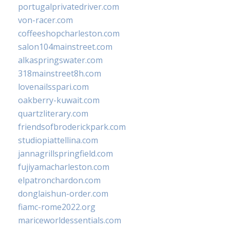
portugalprivatedriver.com
von-racer.com
coffeeshopcharleston.com
salon104mainstreet.com
alkaspringswater.com
318mainstreet8h.com
lovenailsspari.com
oakberry-kuwait.com
quartzliterary.com
friendsofbroderickpark.com
studiopiattellina.com
jannagrillspringfield.com
fujiyamacharleston.com
elpatronchardon.com
donglaishun-order.com
fiamc-rome2022.org
mariceworldessentials.com