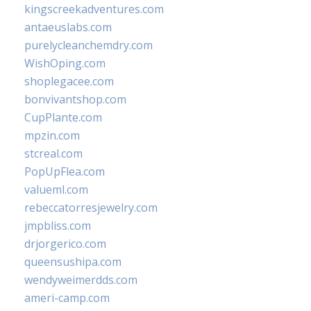
kingscreekadventures.com
antaeuslabs.com
purelycleanchemdry.com
WishOping.com
shoplegacee.com
bonvivantshop.com
CupPlante.com
mpzin.com
stcreal.com
PopUpFlea.com
valueml.com
rebeccatorresjewelry.com
jmpbliss.com
drjorgerico.com
queensushipa.com
wendyweimerdds.com
ameri-camp.com