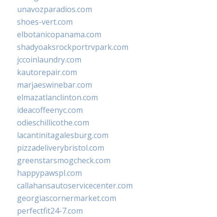
unavozparadios.com
shoes-vert.com
elbotanicopanama.com
shadyoaksrockportrvpark.com
jccoinlaundry.com
kautorepair.com
marjaeswinebar.com
elmazatlanclinton.com
ideacoffeenyc.com
odieschillicothe.com
lacantinitagalesburg.com
pizzadeliverybristol.com
greenstarsmogcheck.com
happypawspl.com
callahansautoservicecenter.com
georgiascornermarket.com
perfectfit24-7.com