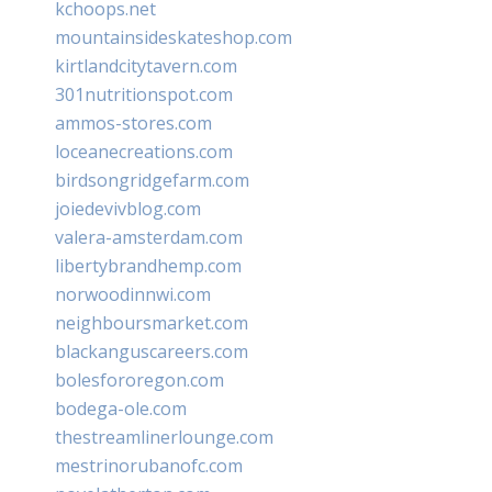
kchoops.net
mountainsideskateshop.com
kirtlandcitytavern.com
301nutritionspot.com
ammos-stores.com
loceanecreations.com
birdsongridgefarm.com
joiedevivblog.com
valera-amsterdam.com
libertybrandhemp.com
norwoodinnwi.com
neighboursmarket.com
blackanguscareers.com
bolesfororegon.com
bodega-ole.com
thestreamlinerlounge.com
mestrinorubanofc.com