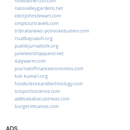
novelatherton.com
nassvalleygardens.net
electjohnstewart.com
omptourtravels.com
tribratanews-polreskebumen.com
rsudbayuasih.org
publikjurnalistik.org
juneteenthapparel.net
italywarm.com
journaloffinanceeconomics.com
kvk-kumari.org
foodscienceandtechnology.com
scisportsscience.com
addisababacuisineaz.com
burgerimcamas.com
ADS