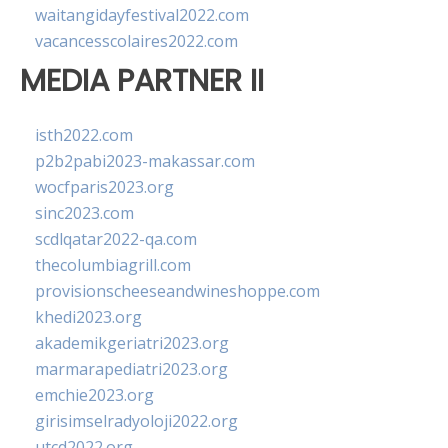
waitangidayfestival2022.com
vacancesscolaires2022.com
MEDIA PARTNER II
isth2022.com
p2b2pabi2023-makassar.com
wocfparis2023.org
sinc2023.com
scdlqatar2022-qa.com
thecolumbiagrill.com
provisionscheeseandwineshoppe.com
khedi2023.org
akademikgeriatri2023.org
marmarapediatri2023.org
emchie2023.org
girisimselradyoloji2022.org
utcd2022.org