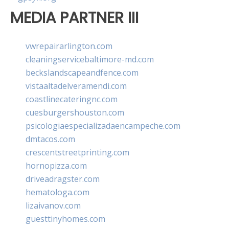
MEDIA PARTNER III
vwrepairarlington.com
cleaningservicebaltimore-md.com
beckslandscapeandfence.com
vistaaltadelveramendi.com
coastlinecateringnc.com
cuesburgershouston.com
psicologiaespecializadaencampeche.com
dmtacos.com
crescentstreetprinting.com
hornopizza.com
driveadragster.com
hematologa.com
lizaivanov.com
guesttinyhomes.com