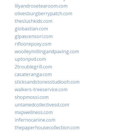
lilyandrosetearoom.com
olivesburgberrypatch.com
theslushkids.com
giobastian.com
glpascensori.com
rifloorepoxy.com
woolleymillingandpaving.com
uptonpvd.com
2troublegrill.com
casateranga.com
sticksandstonesstudiooh.com
walkers-treeservice.com
shopmossi.com
untamedcollectivesd.com
mxpwellness.com
infernocanine.com
thepaperhousecollection.com