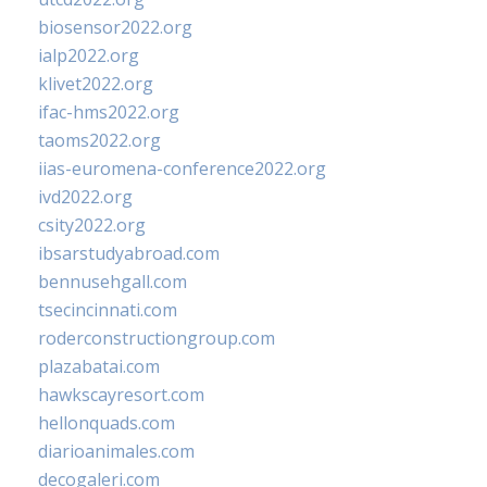
biosensor2022.org
ialp2022.org
klivet2022.org
ifac-hms2022.org
taoms2022.org
iias-euromena-conference2022.org
ivd2022.org
csity2022.org
ibsarstudyabroad.com
bennusehgall.com
tsecincinnati.com
roderconstructiongroup.com
plazabatai.com
hawkscayresort.com
hellonquads.com
diarioanimales.com
decogaleri.com