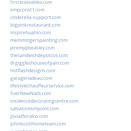
hrsreceivables.com
empconst1.com
cinderella-support.com
bigpinkrestaurant.com
inspirehuahin.com
memmingerspainting.com
jeremypbeasley.com
thesandwichdepotcos.com
drgiggleshouseofpain.com
hotflashdesigns.com
garagenadeau.com
lifestylechauffeurservice.com
EverNewNails.com
insideoutdecoratingcentre.com
salvatoresinpoint.com
jovialfloralco.com
johnlscotthometeam.com