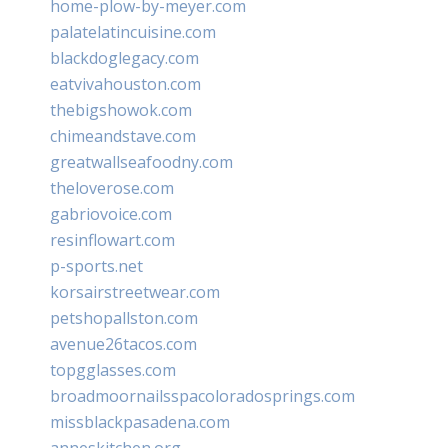
home-plow-by-meyer.com
palatelatincuisine.com
blackdoglegacy.com
eatvivahouston.com
thebigshowok.com
chimeandstave.com
greatwallseafoodny.com
theloverose.com
gabriovoice.com
resinflowart.com
p-sports.net
korsairstreetwear.com
petshopallston.com
avenue26tacos.com
topgglasses.com
broadmoornailsspacoloradosprings.com
missblackpasadena.com
anneskitchen.org