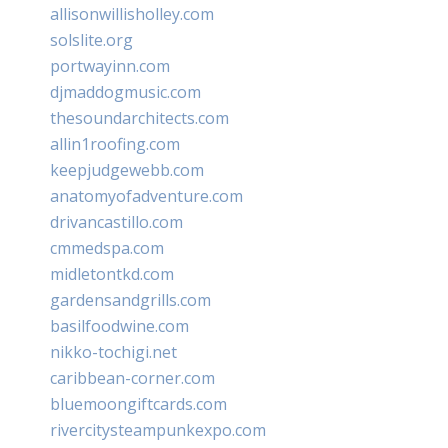
allisonwillisholley.com
solslite.org
portwayinn.com
djmaddogmusic.com
thesoundarchitects.com
allin1roofing.com
keepjudgewebb.com
anatomyofadventure.com
drivancastillo.com
cmmedspa.com
midletontkd.com
gardensandgrills.com
basilfoodwine.com
nikko-tochigi.net
caribbean-corner.com
bluemoongiftcards.com
rivercitysteampunkexpo.com