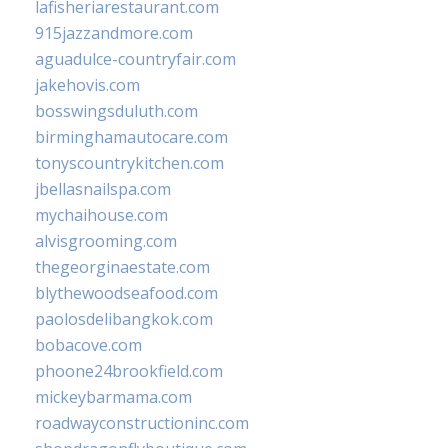
lafisheriarestaurant.com
915jazzandmore.com
aguadulce-countryfair.com
jakehovis.com
bosswingsduluth.com
birminghamautocare.com
tonyscountrykitchen.com
jbellasnailspa.com
mychaihouse.com
alvisgrooming.com
thegeorginaestate.com
blythewoodseafood.com
paolosdelibangkok.com
bobacove.com
phoone24brookfield.com
mickeybarmama.com
roadwayconstructioninc.com