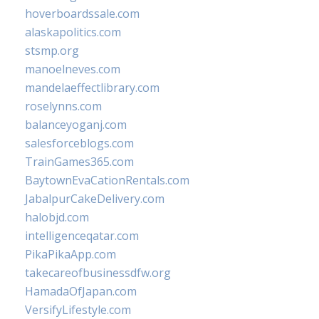
hoverboardssale.com
alaskapolitics.com
stsmp.org
manoelneves.com
mandelaeffectlibrary.com
roselynns.com
balanceyoganj.com
salesforceblogs.com
TrainGames365.com
BaytownEvaCationRentals.com
JabalpurCakeDelivery.com
halobjd.com
intelligenceqatar.com
PikaPikaApp.com
takecareofbusinessdfw.org
HamadaOfJapan.com
VersifyLifestyle.com