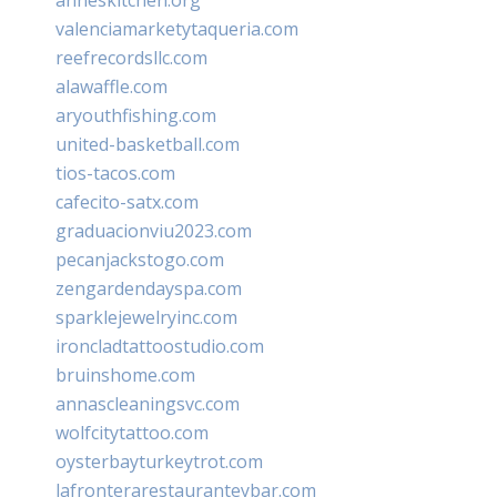
valenciamarketytaqueria.com
reefrecordsllc.com
alawaffle.com
aryouthfishing.com
united-basketball.com
tios-tacos.com
cafecito-satx.com
graduacionviu2023.com
pecanjackstogo.com
zengardendayspa.com
sparklejewelryinc.com
ironcladtattoostudio.com
bruinshome.com
annascleaningsvc.com
wolfcitytattoo.com
oysterbayturkeytrot.com
lafronterarestauranteybar.com