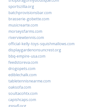
shopdragonflyboutique.com
sportszilla.org
batchprovisionsbar.com
brasserie-gobette.com
musicrearte.com
morseysfarms.com
riverviewtennis.com
official-kelly-toys-squishmallows.com
displaygardenonsuncrest.org
bbq-empire-usa.com
feedstoreva.com
drogopets.com
ediblechalk.com
tabletennisnearme.com
oaksofa.com
soultacohtx.com
capishcaps.com
gpsyfl.org