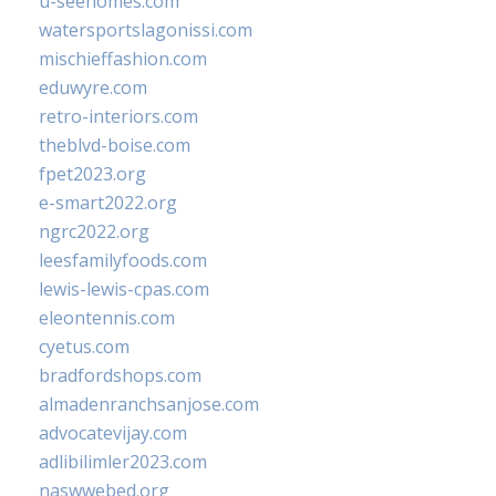
u-seehomes.com
watersportslagonissi.com
mischieffashion.com
eduwyre.com
retro-interiors.com
theblvd-boise.com
fpet2023.org
e-smart2022.org
ngrc2022.org
leesfamilyfoods.com
lewis-lewis-cpas.com
eleontennis.com
cyetus.com
bradfordshops.com
almadenranchsanjose.com
advocatevijay.com
adlibilimler2023.com
naswwebed.org