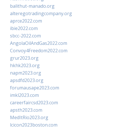
balithut-manado.org
alteregotradingcompany.org
aprce2022.com
ibie2022.com
sbcc-2022.com
AngolaOilAndGas2022.com
Convoy4Freedom2022.com
grur2023.org
hkhk2023.org
napm2023.org
apsdfd2023.org
forumausape2023.com
imkl2023.com
careerfaircsd2023.com
apsth2023.com
MedItRio2023.org
lcicon2023boston.com