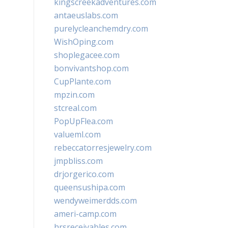
kingscreekadventures.com
antaeuslabs.com
purelycleanchemdry.com
WishOping.com
shoplegacee.com
bonvivantshop.com
CupPlante.com
mpzin.com
stcreal.com
PopUpFlea.com
valueml.com
rebeccatorresjewelry.com
jmpbliss.com
drjorgerico.com
queensushipa.com
wendyweimerdds.com
ameri-camp.com
hrsreceivables.com