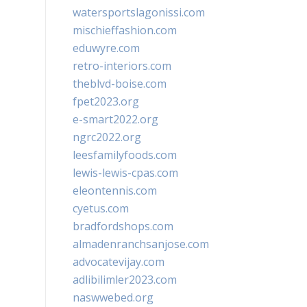
watersportslagonissi.com
mischieffashion.com
eduwyre.com
retro-interiors.com
theblvd-boise.com
fpet2023.org
e-smart2022.org
ngrc2022.org
leesfamilyfoods.com
lewis-lewis-cpas.com
eleontennis.com
cyetus.com
bradfordshops.com
almadenranchsanjose.com
advocatevijay.com
adlibilimler2023.com
naswwebed.org