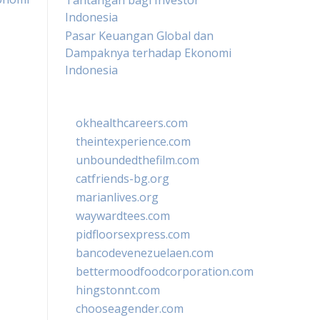
Tantangan bagi Investor
Indonesia
Pasar Keuangan Global dan
Dampaknya terhadap Ekonomi
Indonesia
okhealthcareers.com
theintexperience.com
unboundedthefilm.com
catfriends-bg.org
marianlives.org
waywardtees.com
pidfloorsexpress.com
bancodevenezuelaen.com
bettermoodfoodcorporation.com
hingstonnt.com
chooseagender.com