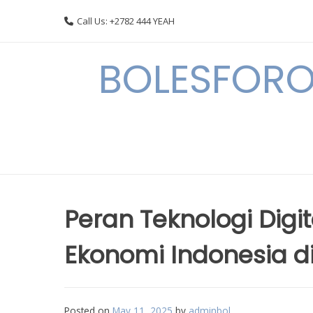
Skip
Call Us: +2782 444 YEAH
to
content
BOLESFORO
Peran Teknologi Digi
Ekonomi Indonesia d
Posted on
May 11, 2025
by
adminbol