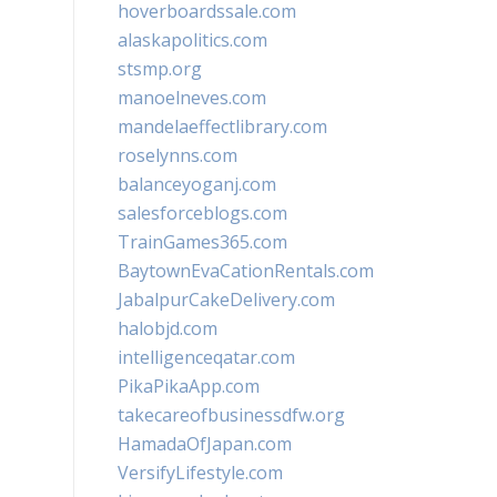
hoverboardssale.com
alaskapolitics.com
stsmp.org
manoelneves.com
mandelaeffectlibrary.com
roselynns.com
balanceyoganj.com
salesforceblogs.com
TrainGames365.com
BaytownEvaCationRentals.com
JabalpurCakeDelivery.com
halobjd.com
intelligenceqatar.com
PikaPikaApp.com
takecareofbusinessdfw.org
HamadaOfJapan.com
VersifyLifestyle.com