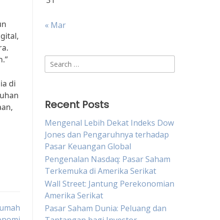
31
un
« Mar
ital,
ra.
.”
Search
for:
a di
buhan
Recent Posts
aan,
Mengenal Lebih Dekat Indeks Dow
Jones dan Pengaruhnya terhadap
Pasar Keuangan Global
Pengenalan Nasdaq: Pasar Saham
Terkemuka di Amerika Serikat
Wall Street: Jantung Perekonomian
Amerika Serikat
Rumah
Pasar Saham Dunia: Peluang dan
onomi