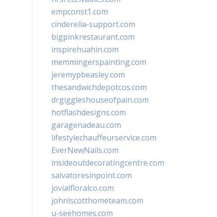
empconst1.com
cinderella-support.com
bigpinkrestaurant.com
inspirehuahin.com
memmingerspainting.com
jeremypbeasley.com
thesandwichdepotcos.com
drgiggleshouseofpain.com
hotflashdesigns.com
garagenadeau.com
lifestylechauffeurservice.com
EverNewNails.com
insideoutdecoratingcentre.com
salvatoresinpoint.com
jovialfloralco.com
johnlscotthometeam.com
u-seehomes.com