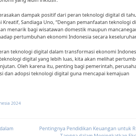
mi yang lebih inklusif.”
erasakan dampak positif dari peran teknologi digital di tah
 Kreatif, Sandiaga Uno, “Dengan pemanfaatan teknologi dig
dan menarik bagi wisatawan domestik maupun mancanega
erhadap pertumbuhan ekonomi Indonesia secara keseluruhan
an teknologi digital dalam transformasi ekonomi Indonesi
eknologi digital yang lebih luas, kita akan melihat pertum
anjutan. Oleh karena itu, penting bagi pemerintah, perusah
i dan adopsi teknologi digital guna mencapai kemajuan
nesia 2024
 dalam
Pentingnya Pendidikan Keuangan untuk 
Tangga dalam Meningkatkan Ek