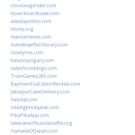
chooseagender.com
hoverboardssale.com
alaskapolitics.com
stsmp.org
manoelneves.com
mandelaeffectlibrary.com
roselynns.com
balanceyoganj.com
salesforceblogs.com
TrainGames365.com
BaytownEvaCationRentals.com
JabalpurCakeDelivery.com
halobjd.com
intelligenceqatar.com
PikaPikaApp.com
takecareofbusinessdfw.org
HamadaOfJapan.com