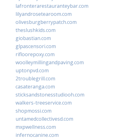
lafronterarestauranteybar.com
lilyandrosetearoom.com
olivesburgberrypatch.com
theslushkids.com
giobastian.com
glpascensori.com
rifloorepoxy.com
woolleymillingandpaving.com
uptonpvd.com
2troublegrill.com
casateranga.com
sticksandstonesstudiooh.com
walkers-treeservice.com
shopmossi.com
untamedcollectivesd.com
mxpwellness.com
infernocanine.com