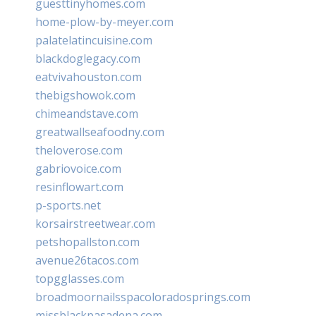
guesttinyhomes.com
home-plow-by-meyer.com
palatelatincuisine.com
blackdoglegacy.com
eatvivahouston.com
thebigshowok.com
chimeandstave.com
greatwallseafoodny.com
theloverose.com
gabriovoice.com
resinflowart.com
p-sports.net
korsairstreetwear.com
petshopallston.com
avenue26tacos.com
topgglasses.com
broadmoornailsspacoloradosprings.com
missblackpasadena.com