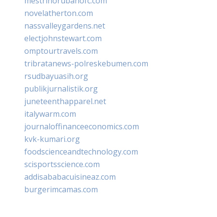
mestrinorubanofc.com
novelatherton.com
nassvalleygardens.net
electjohnstewart.com
omptourtravels.com
tribratanews-polreskebumen.com
rsudbayuasih.org
publikjurnalistik.org
juneteenthapparel.net
italywarm.com
journaloffinanceeconomics.com
kvk-kumari.org
foodscienceandtechnology.com
scisportsscience.com
addisababacuisineaz.com
burgerimcamas.com