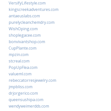
VersifyLifestyle.com
kingscreekadventures.com
antaeuslabs.com
purelycleanchemdry.com
WishOping.com
shoplegacee.com
bonvivantshop.com
CupPlante.com
mpzin.com
stcreal.com
PopUpFlea.com
valueml.com
rebeccatorresjewelry.com
jmpbliss.com
drjorgerico.com
queensushipa.com
wendyweimerdds.com