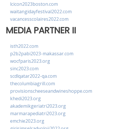
lcicon2023boston.com
waitangidayfestival2022.com
vacancesscolaires2022.com
MEDIA PARTNER II
isth2022.com
p2b2pabi2023-makassar.com
wocfparis2023.org
sinc2023.com
scdlqatar2022-qa.com
thecolumbiagrill.com
provisionscheeseandwineshoppe.com
khedi2023.org
akademikgeriatri2023.org
marmarapediatri2023.org
emchie2023.org
girisimselradyoloji2022.org