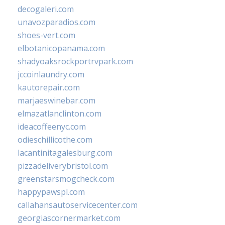
decogaleri.com
unavozparadios.com
shoes-vert.com
elbotanicopanama.com
shadyoaksrockportrvpark.com
jccoinlaundry.com
kautorepair.com
marjaeswinebar.com
elmazatlanclinton.com
ideacoffeenyc.com
odieschillicothe.com
lacantinitagalesburg.com
pizzadeliverybristol.com
greenstarsmogcheck.com
happypawspl.com
callahansautoservicecenter.com
georgiascornermarket.com