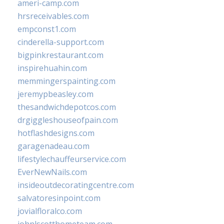
ameri-camp.com
hrsreceivables.com
empconst1.com
cinderella-support.com
bigpinkrestaurant.com
inspirehuahin.com
memmingerspainting.com
jeremypbeasley.com
thesandwichdepotcos.com
drgiggleshouseofpain.com
hotflashdesigns.com
garagenadeau.com
lifestylechauffeurservice.com
EverNewNails.com
insideoutdecoratingcentre.com
salvatoresinpoint.com
jovialfloralco.com