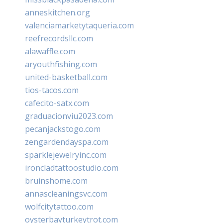
anneskitchen.org
valenciamarketytaqueria.com
reefrecordsllc.com
alawaffle.com
aryouthfishing.com
united-basketball.com
tios-tacos.com
cafecito-satx.com
graduacionviu2023.com
pecanjackstogo.com
zengardendayspa.com
sparklejewelryinc.com
ironcladtattoostudio.com
bruinshome.com
annascleaningsvc.com
wolfcitytattoo.com
oysterbayturkeytrot.com