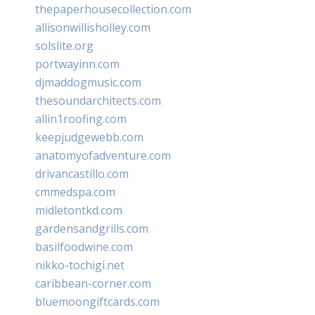
thepaperhousecollection.com
allisonwillisholley.com
solslite.org
portwayinn.com
djmaddogmusic.com
thesoundarchitects.com
allin1roofing.com
keepjudgewebb.com
anatomyofadventure.com
drivancastillo.com
cmmedspa.com
midletontkd.com
gardensandgrills.com
basilfoodwine.com
nikko-tochigi.net
caribbean-corner.com
bluemoongiftcards.com