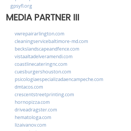
gpsyfl.org
MEDIA PARTNER III
vwrepairarlington.com
cleaningservicebaltimore-md.com
beckslandscapeandfence.com
vistaaltadelveramendi.com
coastlinecateringnc.com
cuesburgershouston.com
psicologiaespecializadaencampeche.com
dmtacos.com
crescentstreetprinting.com
hornopizza.com
driveadragster.com
hematologa.com
lizaivanov.com