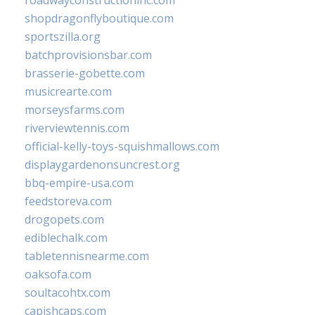
roadwayconstructioninc.com
shopdragonflyboutique.com
sportszilla.org
batchprovisionsbar.com
brasserie-gobette.com
musicrearte.com
morseysfarms.com
riverviewtennis.com
official-kelly-toys-squishmallows.com
displaygardenonsuncrest.org
bbq-empire-usa.com
feedstoreva.com
drogopets.com
ediblechalk.com
tabletennisnearme.com
oaksofa.com
soultacohtx.com
capishcaps.com