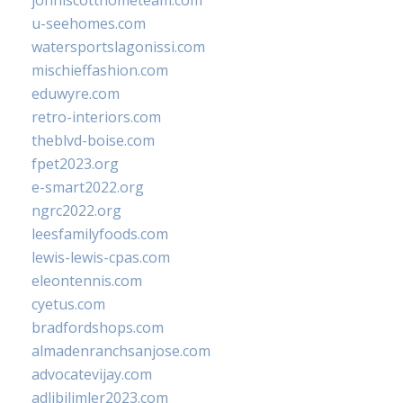
johnlscotthometeam.com
u-seehomes.com
watersportslagonissi.com
mischieffashion.com
eduwyre.com
retro-interiors.com
theblvd-boise.com
fpet2023.org
e-smart2022.org
ngrc2022.org
leesfamilyfoods.com
lewis-lewis-cpas.com
eleontennis.com
cyetus.com
bradfordshops.com
almadenranchsanjose.com
advocatevijay.com
adlibilimler2023.com