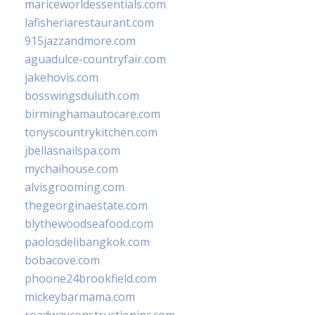
mariceworldessentials.com
lafisheriarestaurant.com
915jazzandmore.com
aguadulce-countryfair.com
jakehovis.com
bosswingsduluth.com
birminghamautocare.com
tonyscountrykitchen.com
jbellasnailspa.com
mychaihouse.com
alvisgrooming.com
thegeorginaestate.com
blythewoodseafood.com
paolosdelibangkok.com
bobacove.com
phoone24brookfield.com
mickeybarmama.com