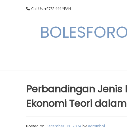
Skip
Call Us: +2782 444 YEAH
to
content
BOLESFORO
Perbandingan Jenis
Ekonomi Teori dalam
Posted on
December 30, 2024
by
adminbol