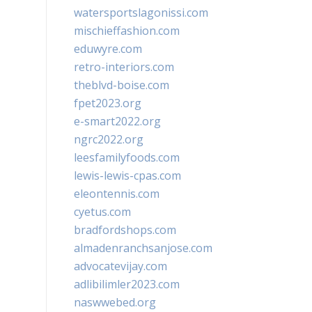
watersportslagonissi.com
mischieffashion.com
eduwyre.com
retro-interiors.com
theblvd-boise.com
fpet2023.org
e-smart2022.org
ngrc2022.org
leesfamilyfoods.com
lewis-lewis-cpas.com
eleontennis.com
cyetus.com
bradfordshops.com
almadenranchsanjose.com
advocatevijay.com
adlibilimler2023.com
naswwebed.org