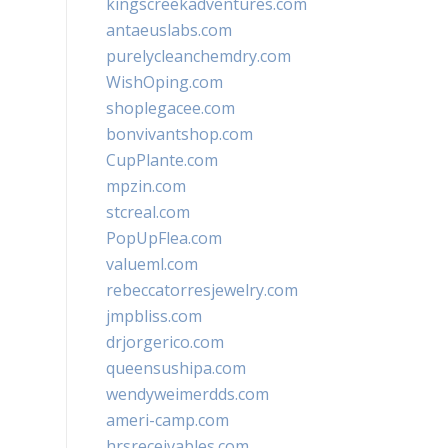
kingscreekadventures.com
antaeuslabs.com
purelycleanchemdry.com
WishOping.com
shoplegacee.com
bonvivantshop.com
CupPlante.com
mpzin.com
stcreal.com
PopUpFlea.com
valueml.com
rebeccatorresjewelry.com
jmpbliss.com
drjorgerico.com
queensushipa.com
wendyweimerdds.com
ameri-camp.com
hrsreceivables.com