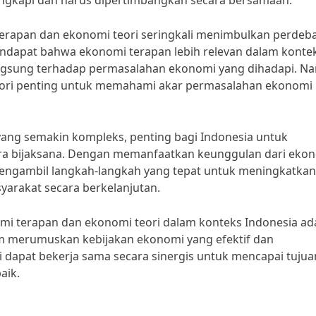
lengkapi dan harus dipertimbangkan secara bersamaan.”
erapan dan ekonomi teori seringkali menimbulkan perdeb
endapat bahwa ekonomi terapan lebih relevan dalam konte
angsung terhadap permasalahan ekonomi yang dihadapi. N
eori penting untuk memahami akar permasalahan ekonomi
ang semakin kompleks, penting bagi Indonesia untuk
ra bijaksana. Dengan memanfaatkan keunggulan dari eko
mengambil langkah-langkah yang tepat untuk meningkatkan
arakat secara berkelanjutan.
i terapan dan ekonomi teori dalam konteks Indonesia ad
m merumuskan kebijakan ekonomi yang efektif dan
i dapat bekerja sama secara sinergis untuk mencapai tujua
aik.