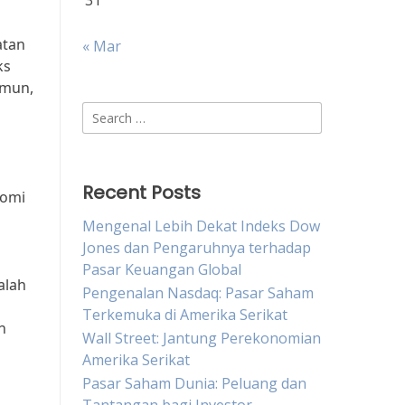
31
atan
« Mar
ks
amun,
Search
for:
Recent Posts
nomi
Mengenal Lebih Dekat Indeks Dow
Jones dan Pengaruhnya terhadap
Pasar Keuangan Global
alah
Pengenalan Nasdaq: Pasar Saham
Terkemuka di Amerika Serikat
n
Wall Street: Jantung Perekonomian
Amerika Serikat
Pasar Saham Dunia: Peluang dan