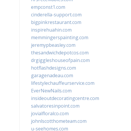
empconst1.com
cinderella-support.com
bigpinkrestaurant.com
inspirehuahin.com
memmingerspainting.com
jeremypbeasley.com
thesandwichdepotcos.com
drgiggleshouseofpain.com
hotflashdesigns.com
garagenadeau.com
lifestylechauffeurservice.com
EverNewNails.com
insideoutdecoratingcentre.com
salvatoresinpoint.com
jovialfloralco.com
johnlscotthometeam.com
u-seehomes.com