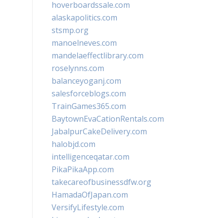
hoverboardssale.com
alaskapolitics.com
stsmp.org
manoelneves.com
mandelaeffectlibrary.com
roselynns.com
balanceyoganj.com
salesforceblogs.com
TrainGames365.com
BaytownEvaCationRentals.com
JabalpurCakeDelivery.com
halobjd.com
intelligenceqatar.com
PikaPikaApp.com
takecareofbusinessdfw.org
HamadaOfJapan.com
VersifyLifestyle.com