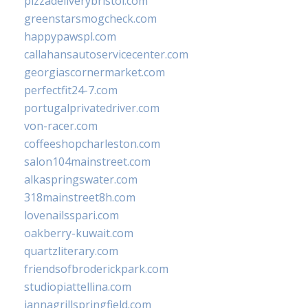
pizzadeliverybristol.com
greenstarsmogcheck.com
happypawspl.com
callahansautoservicecenter.com
georgiascornermarket.com
perfectfit24-7.com
portugalprivatedriver.com
von-racer.com
coffeeshopcharleston.com
salon104mainstreet.com
alkaspringswater.com
318mainstreet8h.com
lovenailsspari.com
oakberry-kuwait.com
quartzliterary.com
friendsofbroderickpark.com
studiopiattellina.com
jannagrillspringfield.com