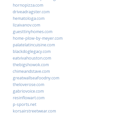
hornopizza.com
driveadragster.com
hematologa.com
lizaivanov.com
guesttinyhomes.com
home-plow-by-meyer.com
palatelatincuisine.com
blackdoglegacy.com
eatvivahouston.com
thebigshowok.com
chimeandstave.com
greatwallseafoodny.com
theloverose.com
gabriovoice.com
resinflowart.com
p-sports.net
korsairstreetwear.com