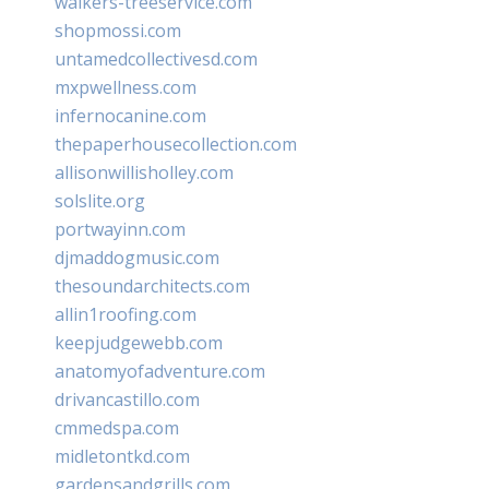
walkers-treeservice.com
shopmossi.com
untamedcollectivesd.com
mxpwellness.com
infernocanine.com
thepaperhousecollection.com
allisonwillisholley.com
solslite.org
portwayinn.com
djmaddogmusic.com
thesoundarchitects.com
allin1roofing.com
keepjudgewebb.com
anatomyofadventure.com
drivancastillo.com
cmmedspa.com
midletontkd.com
gardensandgrills.com