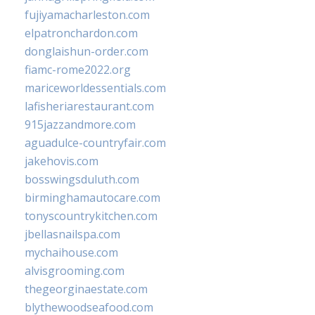
fujiyamacharleston.com
elpatronchardon.com
donglaishun-order.com
fiamc-rome2022.org
mariceworldessentials.com
lafisheriarestaurant.com
915jazzandmore.com
aguadulce-countryfair.com
jakehovis.com
bosswingsduluth.com
birminghamautocare.com
tonyscountrykitchen.com
jbellasnailspa.com
mychaihouse.com
alvisgrooming.com
thegeorginaestate.com
blythewoodseafood.com