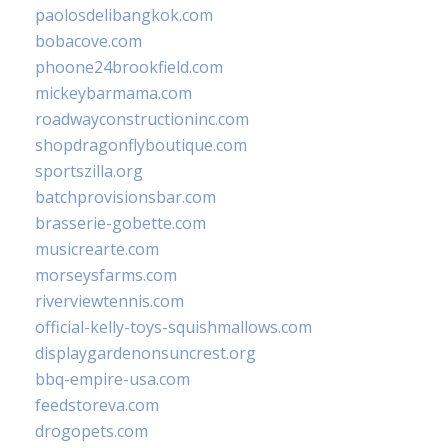
paolosdelibangkok.com
bobacove.com
phoone24brookfield.com
mickeybarmama.com
roadwayconstructioninc.com
shopdragonflyboutique.com
sportszilla.org
batchprovisionsbar.com
brasserie-gobette.com
musicrearte.com
morseysfarms.com
riverviewtennis.com
official-kelly-toys-squishmallows.com
displaygardenonsuncrest.org
bbq-empire-usa.com
feedstoreva.com
drogopets.com