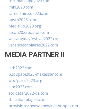
forumausape2023.com
imkl2023.com
careerfaircsd2023.com
apsth2023.com
MedItRio2023.org
lcicon2023boston.com
waitangidayfestival2022.com
vacancesscolaires2022.com
MEDIA PARTNER II
isth2022.com
p2b2pabi2023-makassar.com
wocfparis2023.org
sinc2023.com
scdlqatar2022-qa.com
thecolumbiagrill.com
provisionscheeseandwineshoppe.com