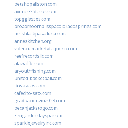
petshopallston.com
avenue26tacos.com
topgglasses.com
broadmoornailsspacoloradosprings.com
missblackpasadena.com
anneskitchen.org
valenciamarketytaqueria.com
reefrecordsllc.com
alawaffle.com
aryouthfishing.com
united-basketball.com
tios-tacos.com
cafecito-satx.com
graduacionviu2023.com
pecanjackstogo.com
zengardendayspa.com
sparklejewelryinc.com