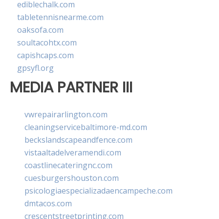
ediblechalk.com
tabletennisnearme.com
oaksofa.com
soultacohtx.com
capishcaps.com
gpsyfl.org
MEDIA PARTNER III
vwrepairarlington.com
cleaningservicebaltimore-md.com
beckslandscapeandfence.com
vistaaltadelveramendi.com
coastlinecateringnc.com
cuesburgershouston.com
psicologiaespecializadaencampeche.com
dmtacos.com
crescentstreetprinting.com