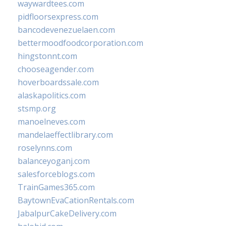
waywardtees.com
pidfloorsexpress.com
bancodevenezuelaen.com
bettermoodfoodcorporation.com
hingstonnt.com
chooseagender.com
hoverboardssale.com
alaskapolitics.com
stsmp.org
manoelneves.com
mandelaeffectlibrary.com
roselynns.com
balanceyoganj.com
salesforceblogs.com
TrainGames365.com
BaytownEvaCationRentals.com
JabalpurCakeDelivery.com