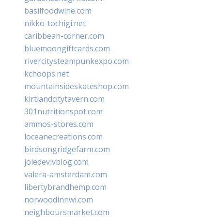
basilfoodwine.com
nikko-tochigi.net
caribbean-corner.com
bluemoongiftcards.com
rivercitysteampunkexpo.com
kchoops.net
mountainsideskateshop.com
kirtlandcitytavern.com
301nutritionspot.com
ammos-stores.com
loceanecreations.com
birdsongridgefarm.com
joiedevivblog.com
valera-amsterdam.com
libertybrandhemp.com
norwoodinnwi.com
neighboursmarket.com