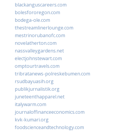
blackanguscareers.com
bolesfororegon.com
bodega-ole.com
thestreamlinerlounge.com
mestrinorubanofc.com
novelatherton.com
nassvalleygardens.net
electjohnstewart.com
omptourtravels.com
tribratanews-polreskebumen.com
rsudbayuasih.org
publikjurnalistik.org
juneteenthapparel.net
italywarm.com
journaloffinanceeconomics.com
kvk-kumari.org
foodscienceandtechnology.com