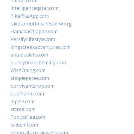
halobjd.com
intelligenceqatar.com
PikaPikaApp.com
takecareofbusinessdfw.org
HamadaOfJapan.com
VersifyLifestyle.com
kingscreekadventures.com
antaeuslabs.com
purelycleanchemdry.com
WishOping.com
shoplegacee.com
bonvivantshop.com
CupPlante.com
mpzin.com
stcreal.com
PopUpFlea.com
valueml.com
rebeccatorresjewelry.com