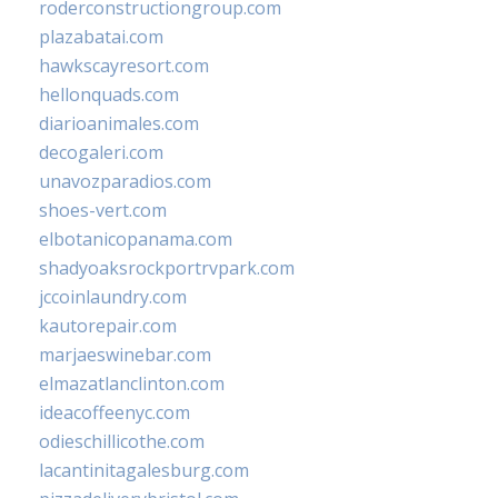
roderconstructiongroup.com
plazabatai.com
hawkscayresort.com
hellonquads.com
diarioanimales.com
decogaleri.com
unavozparadios.com
shoes-vert.com
elbotanicopanama.com
shadyoaksrockportrvpark.com
jccoinlaundry.com
kautorepair.com
marjaeswinebar.com
elmazatlanclinton.com
ideacoffeenyc.com
odieschillicothe.com
lacantinitagalesburg.com