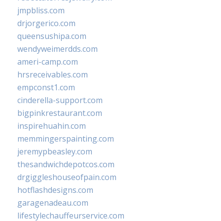
jmpbliss.com
drjorgerico.com
queensushipa.com
wendyweimerdds.com
ameri-camp.com
hrsreceivables.com
empconst1.com
cinderella-support.com
bigpinkrestaurant.com
inspirehuahin.com
memmingerspainting.com
jeremypbeasley.com
thesandwichdepotcos.com
drgiggleshouseofpain.com
hotflashdesigns.com
garagenadeau.com
lifestylechauffeurservice.com