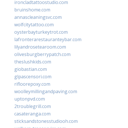
ironcladtattoostudio.com
bruinshome.com
annascleaningsvc.com
wolfcitytattoo.com
oysterbayturkeytrot.com
lafronterarestauranteybar.com
lilyandrosetearoom.com
olivesburgberrypatch.com
theslushkids.com
giobastian.com
glpascensori.com
rifloorepoxy.com
woolleymillingandpaving.com
uptonpvd.com
2troublegrill.com
casateranga.com
sticksandstonesstudiooh.com