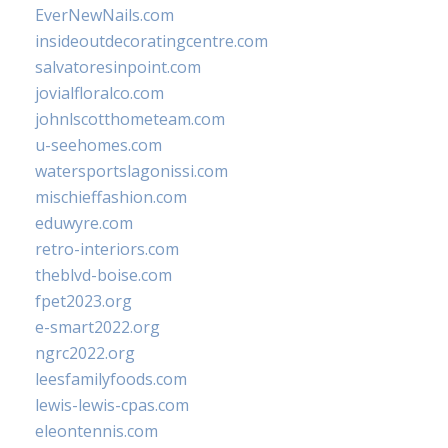
EverNewNails.com
insideoutdecoratingcentre.com
salvatoresinpoint.com
jovialfloralco.com
johnlscotthometeam.com
u-seehomes.com
watersportslagonissi.com
mischieffashion.com
eduwyre.com
retro-interiors.com
theblvd-boise.com
fpet2023.org
e-smart2022.org
ngrc2022.org
leesfamilyfoods.com
lewis-lewis-cpas.com
eleontennis.com