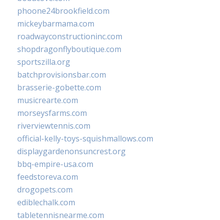
phoone24brookfield.com
mickeybarmama.com
roadwayconstructioninc.com
shopdragonflyboutique.com
sportszilla.org
batchprovisionsbar.com
brasserie-gobette.com
musicrearte.com
morseysfarms.com
riverviewtennis.com
official-kelly-toys-squishmallows.com
displaygardenonsuncrest.org
bbq-empire-usa.com
feedstoreva.com
drogopets.com
ediblechalk.com
tabletennisnearme.com