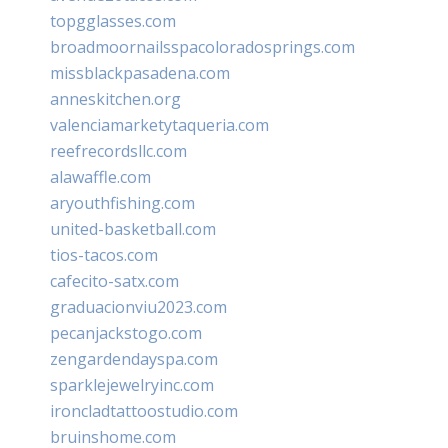
topgglasses.com
broadmoornailsspacoloradosprings.com
missblackpasadena.com
anneskitchen.org
valenciamarketytaqueria.com
reefrecordsllc.com
alawaffle.com
aryouthfishing.com
united-basketball.com
tios-tacos.com
cafecito-satx.com
graduacionviu2023.com
pecanjackstogo.com
zengardendayspa.com
sparklejewelryinc.com
ironcladtattoostudio.com
bruinshome.com