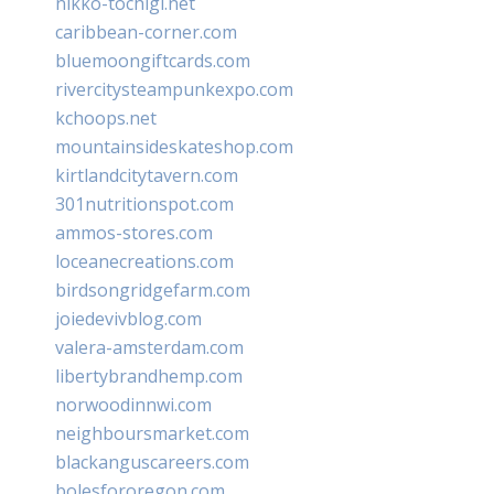
nikko-tochigi.net
caribbean-corner.com
bluemoongiftcards.com
rivercitysteampunkexpo.com
kchoops.net
mountainsideskateshop.com
kirtlandcitytavern.com
301nutritionspot.com
ammos-stores.com
loceanecreations.com
birdsongridgefarm.com
joiedevivblog.com
valera-amsterdam.com
libertybrandhemp.com
norwoodinnwi.com
neighboursmarket.com
blackanguscareers.com
bolesfororegon.com