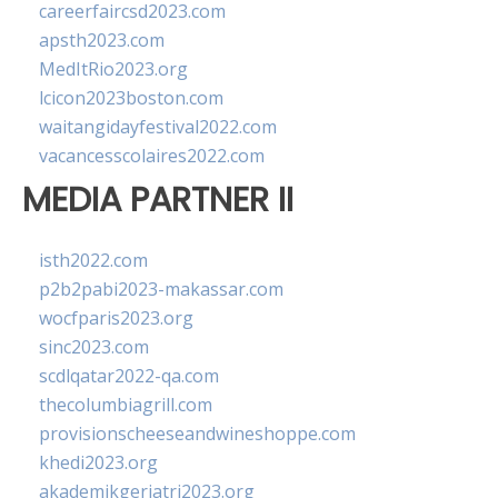
careerfaircsd2023.com
apsth2023.com
MedItRio2023.org
lcicon2023boston.com
waitangidayfestival2022.com
vacancesscolaires2022.com
MEDIA PARTNER II
isth2022.com
p2b2pabi2023-makassar.com
wocfparis2023.org
sinc2023.com
scdlqatar2022-qa.com
thecolumbiagrill.com
provisionscheeseandwineshoppe.com
khedi2023.org
akademikgeriatri2023.org