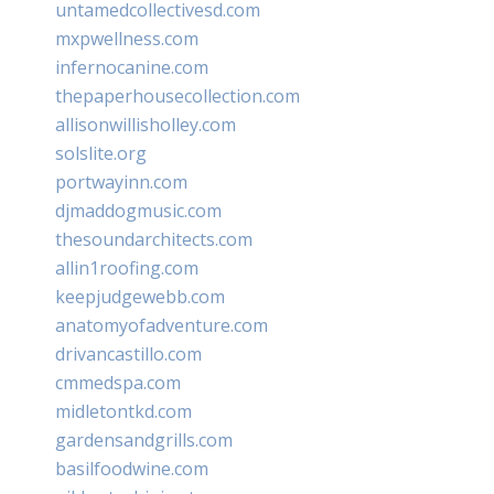
untamedcollectivesd.com
mxpwellness.com
infernocanine.com
thepaperhousecollection.com
allisonwillisholley.com
solslite.org
portwayinn.com
djmaddogmusic.com
thesoundarchitects.com
allin1roofing.com
keepjudgewebb.com
anatomyofadventure.com
drivancastillo.com
cmmedspa.com
midletontkd.com
gardensandgrills.com
basilfoodwine.com