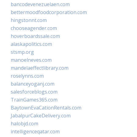
bancodevenezuelaen.com
bettermoodfoodcorporation.com
hingstonnt.com
chooseagender.com
hoverboardssale.com
alaskapolitics.com
stsmp.org
manoelneves.com
mandelaeffectlibrary.com
roselynns.com
balanceyoganj.com
salesforceblogs.com
TrainGames365.com
BaytownEvaCationRentals.com
JabalpurCakeDelivery.com
halobjd.com
intelligenceqatar.com