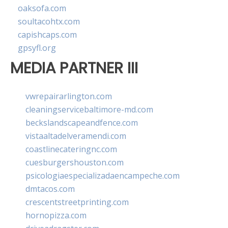
oaksofa.com
soultacohtx.com
capishcaps.com
gpsyfl.org
MEDIA PARTNER III
vwrepairarlington.com
cleaningservicebaltimore-md.com
beckslandscapeandfence.com
vistaaltadelveramendi.com
coastlinecateringnc.com
cuesburgershouston.com
psicologiaespecializadaencampeche.com
dmtacos.com
crescentstreetprinting.com
hornopizza.com