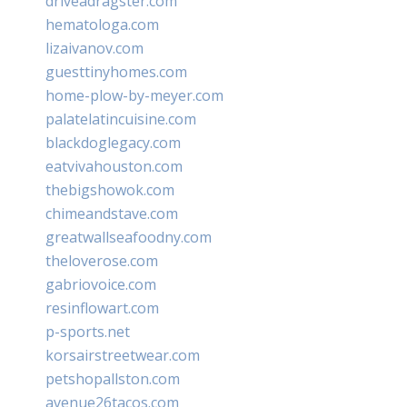
driveadragster.com
hematologa.com
lizaivanov.com
guesttinyhomes.com
home-plow-by-meyer.com
palatelatincuisine.com
blackdoglegacy.com
eatvivahouston.com
thebigshowok.com
chimeandstave.com
greatwallseafoodny.com
theloverose.com
gabriovoice.com
resinflowart.com
p-sports.net
korsairstreetwear.com
petshopallston.com
avenue26tacos.com