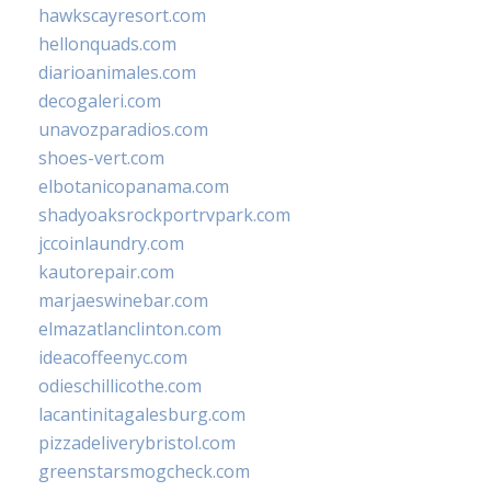
hawkscayresort.com
hellonquads.com
diarioanimales.com
decogaleri.com
unavozparadios.com
shoes-vert.com
elbotanicopanama.com
shadyoaksrockportrvpark.com
jccoinlaundry.com
kautorepair.com
marjaeswinebar.com
elmazatlanclinton.com
ideacoffeenyc.com
odieschillicothe.com
lacantinitagalesburg.com
pizzadeliverybristol.com
greenstarsmogcheck.com