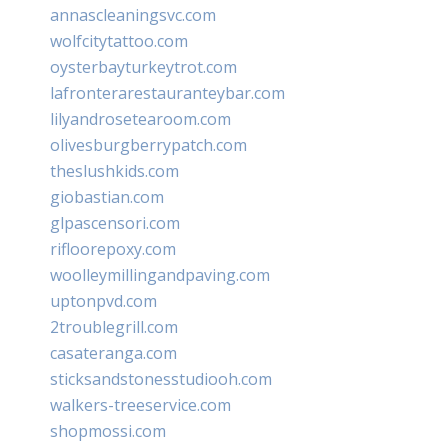
annascleaningsvc.com
wolfcitytattoo.com
oysterbayturkeytrot.com
lafronterarestauranteybar.com
lilyandrosetearoom.com
olivesburgberrypatch.com
theslushkids.com
giobastian.com
glpascensori.com
rifloorepoxy.com
woolleymillingandpaving.com
uptonpvd.com
2troublegrill.com
casateranga.com
sticksandstonesstudiooh.com
walkers-treeservice.com
shopmossi.com