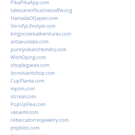
PikaPikaApp.com
takecareofbusinessdfw.org
HamadaOfJapan.com
VersifyLifestyle.com
kingscreekadventures.com
antaeuslabs.com
purelycleanchemdry.com
WishOping.com
shoplegacee.com
bonvivantshop.com
CupPlante.com
mpzin.com
stcreal.com
PopUpFlea.com
valueml.com
rebeccatorresjewelry.com
jmpbliss.com