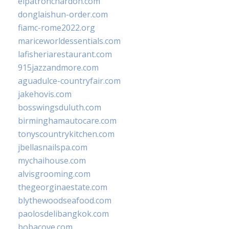
elpatronchardon.com
donglaishun-order.com
fiamc-rome2022.org
mariceworldessentials.com
lafisheriarestaurant.com
915jazzandmore.com
aguadulce-countryfair.com
jakehovis.com
bosswingsduluth.com
birminghamautocare.com
tonyscountrykitchen.com
jbellasnailspa.com
mychaihouse.com
alvisgrooming.com
thegeorginaestate.com
blythewoodseafood.com
paolosdelibangkok.com
bobacove.com