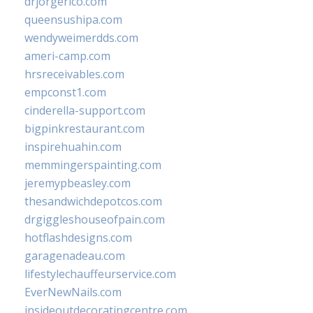
drjorgerico.com
queensushipa.com
wendyweimerdds.com
ameri-camp.com
hrsreceivables.com
empconst1.com
cinderella-support.com
bigpinkrestaurant.com
inspirehuahin.com
memmingerspainting.com
jeremypbeasley.com
thesandwichdepotcos.com
drgiggleshouseofpain.com
hotflashdesigns.com
garagenadeau.com
lifestylechauffeurservice.com
EverNewNails.com
insideoutdecoratingcentre.com