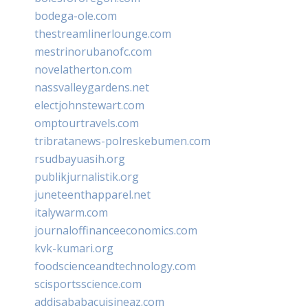
bodega-ole.com
thestreamlinerlounge.com
mestrinorubanofc.com
novelatherton.com
nassvalleygardens.net
electjohnstewart.com
omptourtravels.com
tribratanews-polreskebumen.com
rsudbayuasih.org
publikjurnalistik.org
juneteenthapparel.net
italywarm.com
journaloffinanceeconomics.com
kvk-kumari.org
foodscienceandtechnology.com
scisportsscience.com
addisababacuisineaz.com