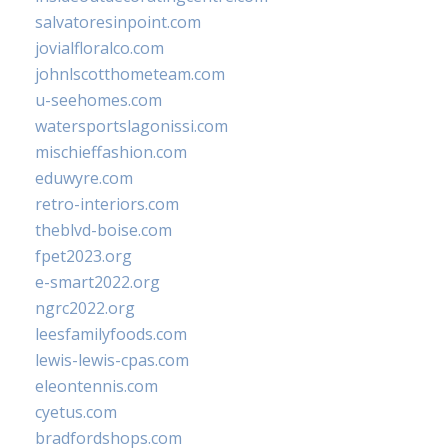
salvatoresinpoint.com
jovialfloralco.com
johnlscotthometeam.com
u-seehomes.com
watersportslagonissi.com
mischieffashion.com
eduwyre.com
retro-interiors.com
theblvd-boise.com
fpet2023.org
e-smart2022.org
ngrc2022.org
leesfamilyfoods.com
lewis-lewis-cpas.com
eleontennis.com
cyetus.com
bradfordshops.com