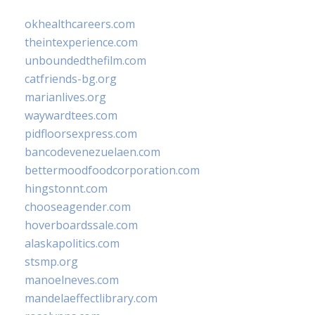
okhealthcareers.com
theintexperience.com
unboundedthefilm.com
catfriends-bg.org
marianlives.org
waywardtees.com
pidfloorsexpress.com
bancodevenezuelaen.com
bettermoodfoodcorporation.com
hingstonnt.com
chooseagender.com
hoverboardssale.com
alaskapolitics.com
stsmp.org
manoelneves.com
mandelaeffectlibrary.com