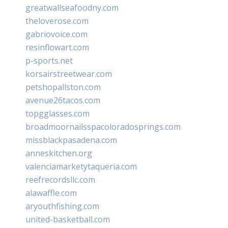
greatwallseafoodny.com
theloverose.com
gabriovoice.com
resinflowart.com
p-sports.net
korsairstreetwear.com
petshopallston.com
avenue26tacos.com
topgglasses.com
broadmoornailsspacoloradosprings.com
missblackpasadena.com
anneskitchen.org
valenciamarketytaqueria.com
reefrecordsllc.com
alawaffle.com
aryouthfishing.com
united-basketball.com