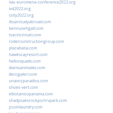
iias-euromena-conference2022.org
ivd2022.org
csity2022.org
ibsarstudyabroad.com
bennusehgall.com
tsecincinnati.com
roderconstructiongroup.com
plazabatai.com
hawkscayresort.com
hellonquads.com
diarioanimales.com
decogaleri.com
unavozparadios.com
shoes-vert.com
elbotanicopanama.com
shadyoaksrockportrvpark.com
jccoinlaundry.com