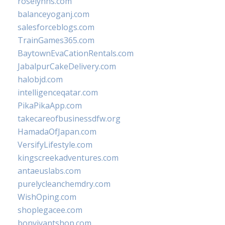
roselynns.com
balanceyoganj.com
salesforceblogs.com
TrainGames365.com
BaytownEvaCationRentals.com
JabalpurCakeDelivery.com
halobjd.com
intelligenceqatar.com
PikaPikaApp.com
takecareofbusinessdfw.org
HamadaOfJapan.com
VersifyLifestyle.com
kingscreekadventures.com
antaeuslabs.com
purelycleanchemdry.com
WishOping.com
shoplegacee.com
bonvivantshop.com