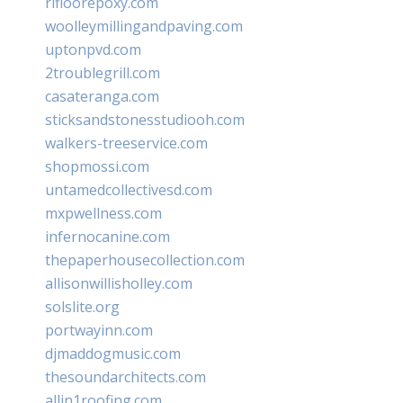
rifloorepoxy.com
woolleymillingandpaving.com
uptonpvd.com
2troublegrill.com
casateranga.com
sticksandstonesstudiooh.com
walkers-treeservice.com
shopmossi.com
untamedcollectivesd.com
mxpwellness.com
infernocanine.com
thepaperhousecollection.com
allisonwillisholley.com
solslite.org
portwayinn.com
djmaddogmusic.com
thesoundarchitects.com
allin1roofing.com