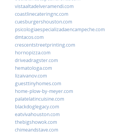
vistaaltadelveramendi.com
coastlinecateringnc.com
cuesburgershouston.com
psicologiaespecializadaencampeche.com
dmtacos.com
crescentstreetprinting.com
hornopizza.com
driveadragster.com
hematologa.com
lizaivanov.com
guesttinyhomes.com
home-plow-by-meyer.com
palatelatincuisine.com
blackdoglegacy.com
eatvivahouston.com
thebigshowok.com
chimeandstave.com