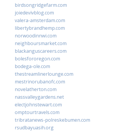
birdsongridgefarm.com
joiedevivblog.com
valera-amsterdam.com
libertybrandhemp.com
norwoodinnwi.com
neighboursmarket.com
blackanguscareers.com
bolesfororegon.com
bodega-ole.com
thestreamlinerlounge.com
mestrinorubanofc.com
novelatherton.com
nassvalleygardens.net
electjohnstewart.com
omptourtravels.com
tribratanews-polreskebumen.com
rsudbayuasih.org