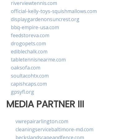
riverviewtennis.com
official-kelly-toys-squishmallows.com
displaygardenonsuncrest.org
bbq-empire-usa.com
feedstoreva.com
drogopets.com
ediblechalk.com
tabletennisnearme.com
oaksofa.com
soultacohtx.com
capishcaps.com
gpsyfl.org
MEDIA PARTNER III
vwrepairarlington.com
cleaningservicebaltimore-md.com
beckslandscapeandfence.com