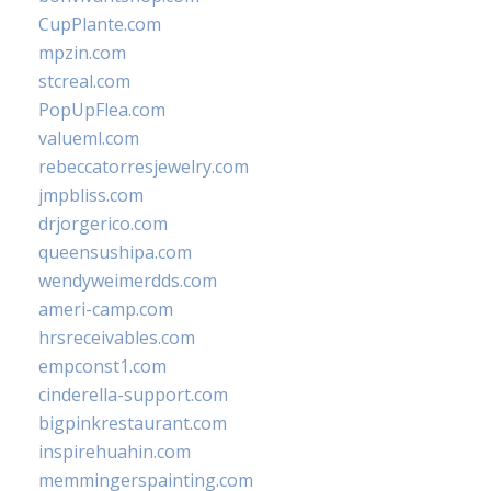
CupPlante.com
mpzin.com
stcreal.com
PopUpFlea.com
valueml.com
rebeccatorresjewelry.com
jmpbliss.com
drjorgerico.com
queensushipa.com
wendyweimerdds.com
ameri-camp.com
hrsreceivables.com
empconst1.com
cinderella-support.com
bigpinkrestaurant.com
inspirehuahin.com
memmingerspainting.com