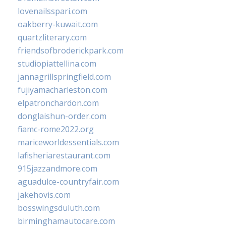
lovenailsspari.com
oakberry-kuwait.com
quartzliterary.com
friendsofbroderickpark.com
studiopiattellina.com
jannagrillspringfield.com
fujiyamacharleston.com
elpatronchardon.com
donglaishun-order.com
fiamc-rome2022.org
mariceworldessentials.com
lafisheriarestaurant.com
915jazzandmore.com
aguadulce-countryfair.com
jakehovis.com
bosswingsduluth.com
birminghamautocare.com