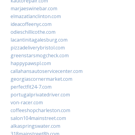
kautorepair.com
marjaeswinebar.com
elmazatlanclinton.com
ideacoffeenyc.com
odieschillicothe.com
lacantinitagalesburg.com
pizzadeliverybristol.com
greenstarsmogcheck.com
happypawspl.com
callahansautoservicecenter.com
georgiascornermarket.com
perfectfit24-7.com
portugalprivatedriver.com
von-racer.com
coffeeshopcharleston.com
salon104mainstreet.com
alkaspringswater.com
318mainstreet8h.com