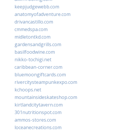
keepjudgewebb.com
anatomyofadventure.com
drivancastillo.com
cmmedspa.com
midletontkd.com
gardensandgrills.com
basilfoodwine.com
nikko-tochigi.net
caribbean-corner.com
bluemoongiftcards.com
rivercitysteampunkexpo.com
kchoops.net
mountainsideskateshop.com
kirtlandcitytavern.com
301nutritionspot.com
ammos-stores.com
loceanecreations.com