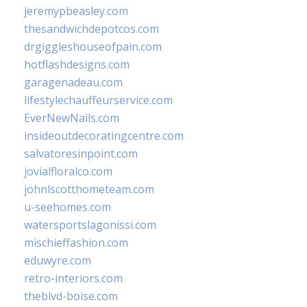
jeremypbeasley.com
thesandwichdepotcos.com
drgiggleshouseofpain.com
hotflashdesigns.com
garagenadeau.com
lifestylechauffeurservice.com
EverNewNails.com
insideoutdecoratingcentre.com
salvatoresinpoint.com
jovialfloralco.com
johnlscotthometeam.com
u-seehomes.com
watersportslagonissi.com
mischieffashion.com
eduwyre.com
retro-interiors.com
theblvd-boise.com