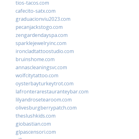
tios-tacos.com
cafecito-satx.com
graduacionviu2023.com
pecanjackstogo.com
zengardendayspa.com
sparklejewelryinc.com
ironcladtattoostudio.com
bruinshome.com
annascleaningsvc.com
wolfcitytattoo.com
oysterbayturkeytrot.com
lafronterarestauranteybar.com
lilyandrosetearoom.com
olivesburgberrypatch.com
theslushkids.com
giobastian.com
glpascensori.com