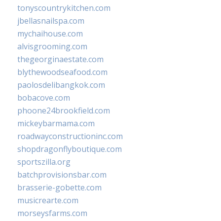
tonyscountrykitchen.com
jbellasnailspa.com
mychaihouse.com
alvisgrooming.com
thegeorginaestate.com
blythewoodseafood.com
paolosdelibangkok.com
bobacove.com
phoone24brookfield.com
mickeybarmama.com
roadwayconstructioninc.com
shopdragonflyboutique.com
sportszilla.org
batchprovisionsbar.com
brasserie-gobette.com
musicrearte.com
morseysfarms.com