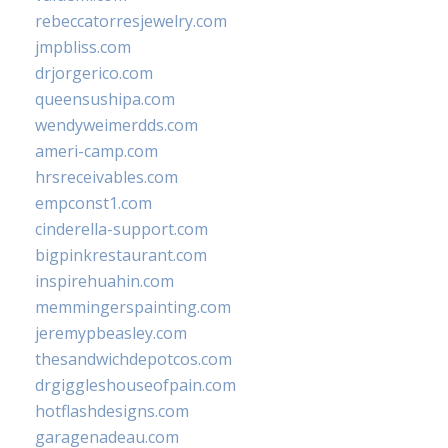
rebeccatorresjewelry.com
jmpbliss.com
drjorgerico.com
queensushipa.com
wendyweimerdds.com
ameri-camp.com
hrsreceivables.com
empconst1.com
cinderella-support.com
bigpinkrestaurant.com
inspirehuahin.com
memmingerspainting.com
jeremypbeasley.com
thesandwichdepotcos.com
drgiggleshouseofpain.com
hotflashdesigns.com
garagenadeau.com