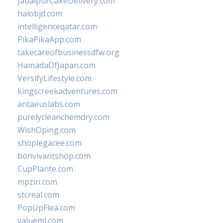
JabalpurCakeDelivery.com
halobjd.com
intelligenceqatar.com
PikaPikaApp.com
takecareofbusinessdfw.org
HamadaOfJapan.com
VersifyLifestyle.com
kingscreekadventures.com
antaeuslabs.com
purelycleanchemdry.com
WishOping.com
shoplegacee.com
bonvivantshop.com
CupPlante.com
mpzin.com
stcreal.com
PopUpFlea.com
valueml.com