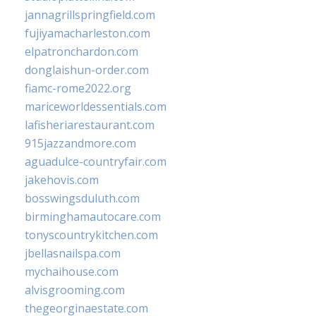
jannagrillspringfield.com
fujiyamacharleston.com
elpatronchardon.com
donglaishun-order.com
fiamc-rome2022.org
mariceworldessentials.com
lafisheriarestaurant.com
915jazzandmore.com
aguadulce-countryfair.com
jakehovis.com
bosswingsduluth.com
birminghamautocare.com
tonyscountrykitchen.com
jbellasnailspa.com
mychaihouse.com
alvisgrooming.com
thegeorginaestate.com