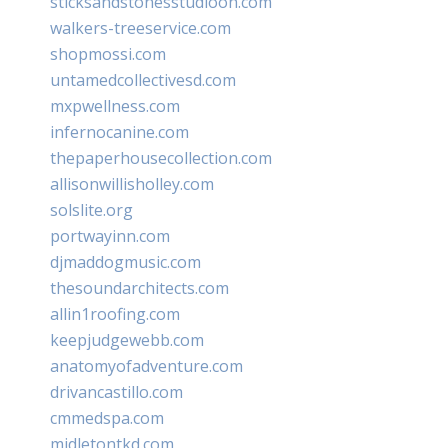
sticksandstonesstudiooh.com
walkers-treeservice.com
shopmossi.com
untamedcollectivesd.com
mxpwellness.com
infernocanine.com
thepaperhousecollection.com
allisonwillisholley.com
solslite.org
portwayinn.com
djmaddogmusic.com
thesoundarchitects.com
allin1roofing.com
keepjudgewebb.com
anatomyofadventure.com
drivancastillo.com
cmmedspa.com
midletontkd.com