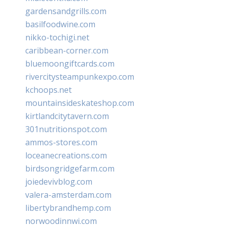
gardensandgrills.com
basilfoodwine.com
nikko-tochigi.net
caribbean-corner.com
bluemoongiftcards.com
rivercitysteampunkexpo.com
kchoops.net
mountainsideskateshop.com
kirtlandcitytavern.com
301nutritionspot.com
ammos-stores.com
loceanecreations.com
birdsongridgefarm.com
joiedevivblog.com
valera-amsterdam.com
libertybrandhemp.com
norwoodinnwi.com