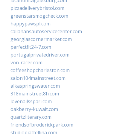
lacantinitagalesburg.com
pizzadeliverybristol.com
greenstarsmogcheck.com
happypawspl.com
callahansautoservicecenter.com
georgiascornermarket.com
perfectfit24-7.com
portugalprivatedriver.com
von-racer.com
coffeeshopcharleston.com
salon104mainstreet.com
alkaspringswater.com
318mainstreet8h.com
lovenailsspari.com
oakberry-kuwait.com
quartzliterary.com
friendsofbroderickpark.com
studiopiattellina.com