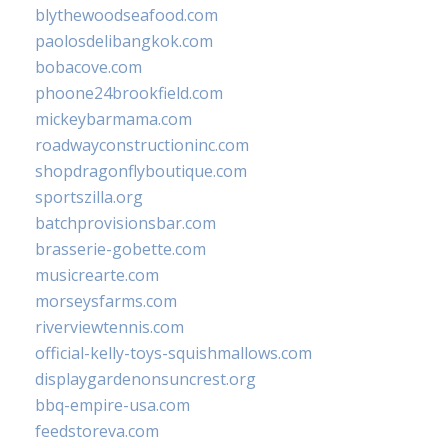
blythewoodseafood.com
paolosdelibangkok.com
bobacove.com
phoone24brookfield.com
mickeybarmama.com
roadwayconstructioninc.com
shopdragonflyboutique.com
sportszilla.org
batchprovisionsbar.com
brasserie-gobette.com
musicrearte.com
morseysfarms.com
riverviewtennis.com
official-kelly-toys-squishmallows.com
displaygardenonsuncrest.org
bbq-empire-usa.com
feedstoreva.com