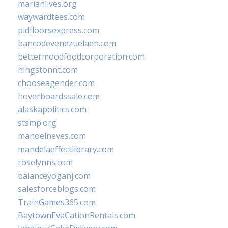
marianlives.org
waywardtees.com
pidfloorsexpress.com
bancodevenezuelaen.com
bettermoodfoodcorporation.com
hingstonnt.com
chooseagender.com
hoverboardssale.com
alaskapolitics.com
stsmp.org
manoelneves.com
mandelaeffectlibrary.com
roselynns.com
balanceyoganj.com
salesforceblogs.com
TrainGames365.com
BaytownEvaCationRentals.com