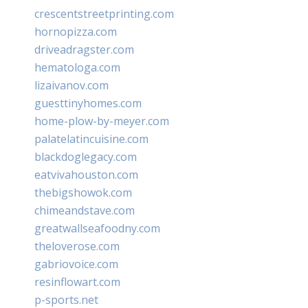
crescentstreetprinting.com
hornopizza.com
driveadragster.com
hematologa.com
lizaivanov.com
guesttinyhomes.com
home-plow-by-meyer.com
palatelatincuisine.com
blackdoglegacy.com
eatvivahouston.com
thebigshowok.com
chimeandstave.com
greatwallseafoodny.com
theloverose.com
gabriovoice.com
resinflowart.com
p-sports.net