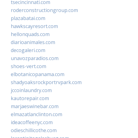
tsecincinnati.com
roderconstructiongroup.com
plazabatai.com
hawkscayresort.com
hellonquads.com
diarioanimales.com
decogaleri.com
unavozparadios.com
shoes-vert.com
elbotanicopanama.com
shadyoaksrockportrvpark.com
jccoinlaundry.com
kautorepair.com
marjaeswinebar.com
elmazatlanclinton.com
ideacoffeenyc.com
odieschillicothe.com