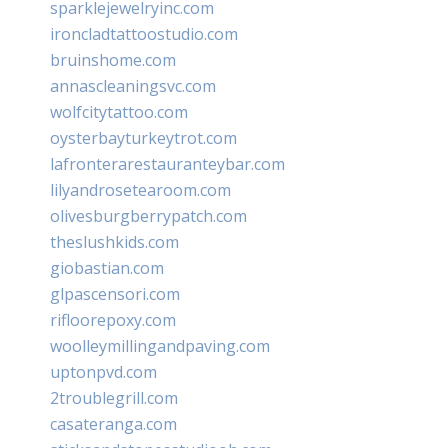
sparklejewelryinc.com
ironcladtattoostudio.com
bruinshome.com
annascleaningsvc.com
wolfcitytattoo.com
oysterbayturkeytrot.com
lafronterarestauranteybar.com
lilyandrosetearoom.com
olivesburgberrypatch.com
theslushkids.com
giobastian.com
glpascensori.com
rifloorepoxy.com
woolleymillingandpaving.com
uptonpvd.com
2troublegrill.com
casateranga.com