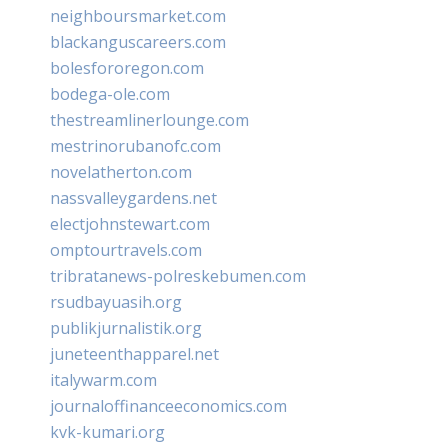
neighboursmarket.com
blackanguscareers.com
bolesfororegon.com
bodega-ole.com
thestreamlinerlounge.com
mestrinorubanofc.com
novelatherton.com
nassvalleygardens.net
electjohnstewart.com
omptourtravels.com
tribratanews-polreskebumen.com
rsudbayuasih.org
publikjurnalistik.org
juneteenthapparel.net
italywarm.com
journaloffinanceeconomics.com
kvk-kumari.org