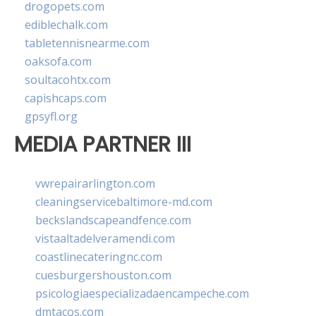
drogopets.com
ediblechalk.com
tabletennisnearme.com
oaksofa.com
soultacohtx.com
capishcaps.com
gpsyfl.org
MEDIA PARTNER III
vwrepairarlington.com
cleaningservicebaltimore-md.com
beckslandscapeandfence.com
vistaaltadelveramendi.com
coastlinecateringnc.com
cuesburgershouston.com
psicologiaespecializadaencampeche.com
dmtacos.com