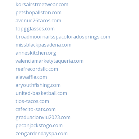
korsairstreetwear.com
petshopallston.com
avenue26tacos.com
topgglasses.com
broadmoornailsspacoloradosprings.com
missblackpasadena.com
anneskitchen.org
valenciamarketytaqueria.com
reefrecordsllc.com
alawaffle.com
aryouthfishing.com
united-basketball.com
tios-tacos.com
cafecito-satx.com
graduacionviu2023.com
pecanjackstogo.com
zengardendayspa.com