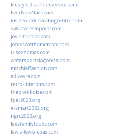
lifestylechauffeurservice.com
EverNewNails.com
insideoutdecoratingcentre.com
salvatoresinpoint.com
jovialfloralco.com
johnlscotthometeam.com
u-seehomes.com
watersportslagonissi.com
mischieffashion.com
eduwyre.com
retro-interiors.com
theblvd-boise.com
fpet2023.org
e-smart2022.org
ngrc2022.org
leesfamilyfoods.com
lewis-lewis-cpas.com