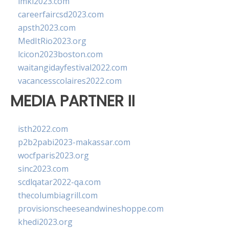
imkl2023.com
careerfaircsd2023.com
apsth2023.com
MedItRio2023.org
lcicon2023boston.com
waitangidayfestival2022.com
vacancesscolaires2022.com
MEDIA PARTNER II
isth2022.com
p2b2pabi2023-makassar.com
wocfparis2023.org
sinc2023.com
scdlqatar2022-qa.com
thecolumbiagrill.com
provisionscheeseandwineshoppe.com
khedi2023.org