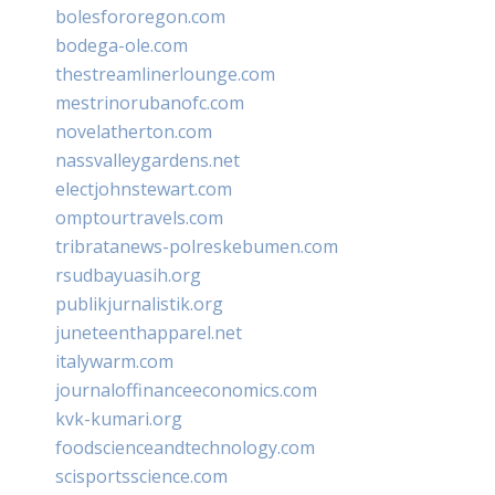
bolesfororegon.com
bodega-ole.com
thestreamlinerlounge.com
mestrinorubanofc.com
novelatherton.com
nassvalleygardens.net
electjohnstewart.com
omptourtravels.com
tribratanews-polreskebumen.com
rsudbayuasih.org
publikjurnalistik.org
juneteenthapparel.net
italywarm.com
journaloffinanceeconomics.com
kvk-kumari.org
foodscienceandtechnology.com
scisportsscience.com