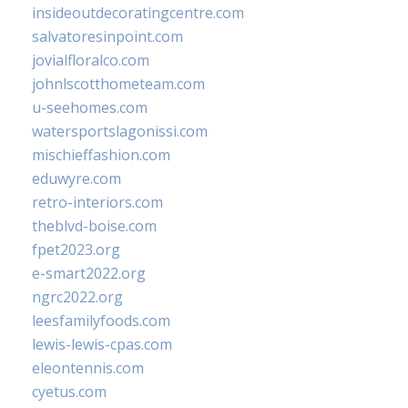
insideoutdecoratingcentre.com
salvatoresinpoint.com
jovialfloralco.com
johnlscotthometeam.com
u-seehomes.com
watersportslagonissi.com
mischieffashion.com
eduwyre.com
retro-interiors.com
theblvd-boise.com
fpet2023.org
e-smart2022.org
ngrc2022.org
leesfamilyfoods.com
lewis-lewis-cpas.com
eleontennis.com
cyetus.com