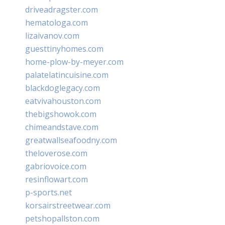
driveadragster.com
hematologa.com
lizaivanov.com
guesttinyhomes.com
home-plow-by-meyer.com
palatelatincuisine.com
blackdoglegacy.com
eatvivahouston.com
thebigshowok.com
chimeandstave.com
greatwallseafoodny.com
theloverose.com
gabriovoice.com
resinflowart.com
p-sports.net
korsairstreetwear.com
petshopallston.com