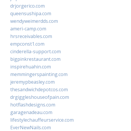
drjorgerico.com
queensushipa.com
wendyweimerdds.com
ameri-camp.com
hrsreceivables.com
empconst1.com
cinderella-support.com
bigpinkrestaurant.com
inspirehuahin.com
memmingerspainting.com
jeremypbeasley.com
thesandwichdepotcos.com
drgiggleshouseofpain.com
hotflashdesigns.com
garagenadeau.com
lifestylechauffeurservice.com
EverNewNails.com