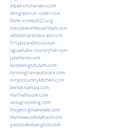
elpatronchardon.com
donglaishun-order.com
fiamc-rome2022.org
mariceworldessentials.com
lafisheriarestaurant.com
915jazzandmore.com
aguadulce-countryfair.com
jakehovis.com
bosswingsduluth.com
birminghamautocare.com
tonyscountrykitchen.com
jbellasnailspa.com
mychaihouse.com
alvisgrooming.com
thegeorginaestate.com
blythewoodseafood.com
paolosdelibangkok.com