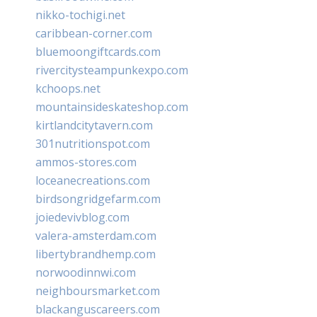
nikko-tochigi.net
caribbean-corner.com
bluemoongiftcards.com
rivercitysteampunkexpo.com
kchoops.net
mountainsideskateshop.com
kirtlandcitytavern.com
301nutritionspot.com
ammos-stores.com
loceanecreations.com
birdsongridgefarm.com
joiedevivblog.com
valera-amsterdam.com
libertybrandhemp.com
norwoodinnwi.com
neighboursmarket.com
blackanguscareers.com