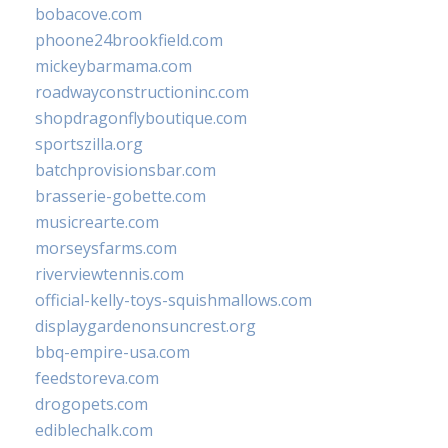
bobacove.com
phoone24brookfield.com
mickeybarmama.com
roadwayconstructioninc.com
shopdragonflyboutique.com
sportszilla.org
batchprovisionsbar.com
brasserie-gobette.com
musicrearte.com
morseysfarms.com
riverviewtennis.com
official-kelly-toys-squishmallows.com
displaygardenonsuncrest.org
bbq-empire-usa.com
feedstoreva.com
drogopets.com
ediblechalk.com