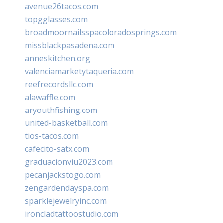
avenue26tacos.com
topgglasses.com
broadmoornailsspacoloradosprings.com
missblackpasadena.com
anneskitchen.org
valenciamarketytaqueria.com
reefrecordsllc.com
alawaffle.com
aryouthfishing.com
united-basketball.com
tios-tacos.com
cafecito-satx.com
graduacionviu2023.com
pecanjackstogo.com
zengardendayspa.com
sparklejewelryinc.com
ironcladtattoostudio.com