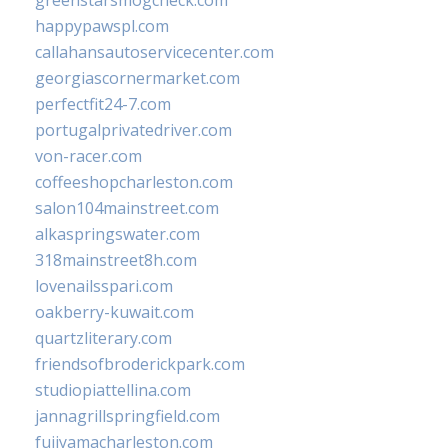
greenstarsmogcheck.com
happypawspl.com
callahansautoservicecenter.com
georgiascornermarket.com
perfectfit24-7.com
portugalprivatedriver.com
von-racer.com
coffeeshopcharleston.com
salon104mainstreet.com
alkaspringswater.com
318mainstreet8h.com
lovenailsspari.com
oakberry-kuwait.com
quartzliterary.com
friendsofbroderickpark.com
studiopiattellina.com
jannagrillspringfield.com
fujiyamacharleston.com