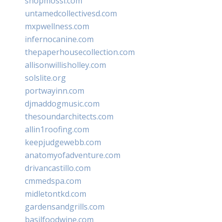
shopmossi.com
untamedcollectivesd.com
mxpwellness.com
infernocanine.com
thepaperhousecollection.com
allisonwillisholley.com
solslite.org
portwayinn.com
djmaddogmusic.com
thesoundarchitects.com
allin1roofing.com
keepjudgewebb.com
anatomyofadventure.com
drivancastillo.com
cmmedspa.com
midletontkd.com
gardensandgrills.com
basilfoodwine.com