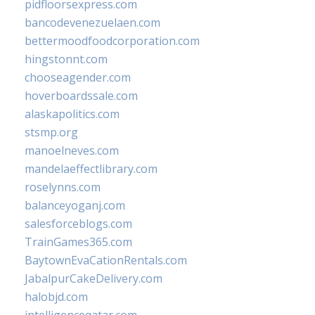
pidfloorsexpress.com
bancodevenezuelaen.com
bettermoodfoodcorporation.com
hingstonnt.com
chooseagender.com
hoverboardssale.com
alaskapolitics.com
stsmp.org
manoelneves.com
mandelaeffectlibrary.com
roselynns.com
balanceyoganj.com
salesforceblogs.com
TrainGames365.com
BaytownEvaCationRentals.com
JabalpurCakeDelivery.com
halobjd.com