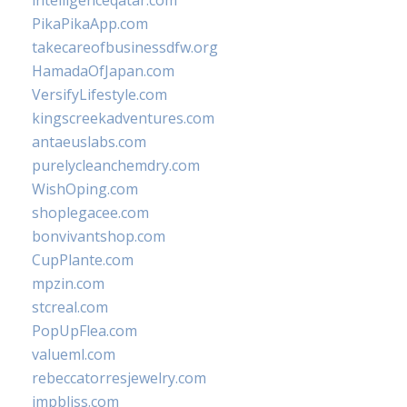
intelligenceqatar.com
PikaPikaApp.com
takecareofbusinessdfw.org
HamadaOfJapan.com
VersifyLifestyle.com
kingscreekadventures.com
antaeuslabs.com
purelycleanchemdry.com
WishOping.com
shoplegacee.com
bonvivantshop.com
CupPlante.com
mpzin.com
stcreal.com
PopUpFlea.com
valueml.com
rebeccatorresjewelry.com
jmpbliss.com