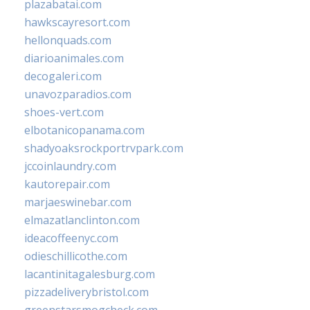
plazabatai.com
hawkscayresort.com
hellonquads.com
diarioanimales.com
decogaleri.com
unavozparadios.com
shoes-vert.com
elbotanicopanama.com
shadyoaksrockportrvpark.com
jccoinlaundry.com
kautorepair.com
marjaeswinebar.com
elmazatlanclinton.com
ideacoffeenyc.com
odieschillicothe.com
lacantinitagalesburg.com
pizzadeliverybristol.com