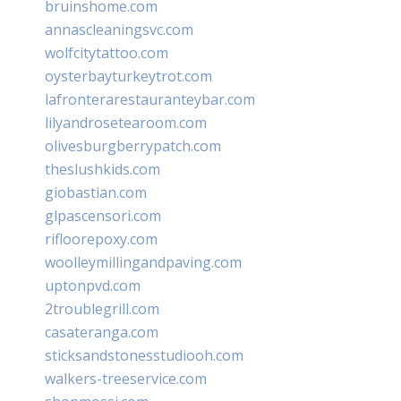
bruinshome.com
annascleaningsvc.com
wolfcitytattoo.com
oysterbayturkeytrot.com
lafronterarestauranteybar.com
lilyandrosetearoom.com
olivesburgberrypatch.com
theslushkids.com
giobastian.com
glpascensori.com
rifloorepoxy.com
woolleymillingandpaving.com
uptonpvd.com
2troublegrill.com
casateranga.com
sticksandstonesstudiooh.com
walkers-treeservice.com