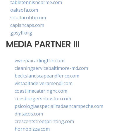
tabletennisnearme.com
oaksofa.com
soultacohtx.com
capishcaps.com
gpsyfl.org
MEDIA PARTNER III
vwrepairarlington.com
cleaningservicebaltimore-md.com
beckslandscapeandfence.com
vistaaltadelveramendi.com
coastlinecateringnc.com
cuesburgershouston.com
psicologiaespecializadaencampeche.com
dmtacos.com
crescentstreetprinting.com
hornopizza.com