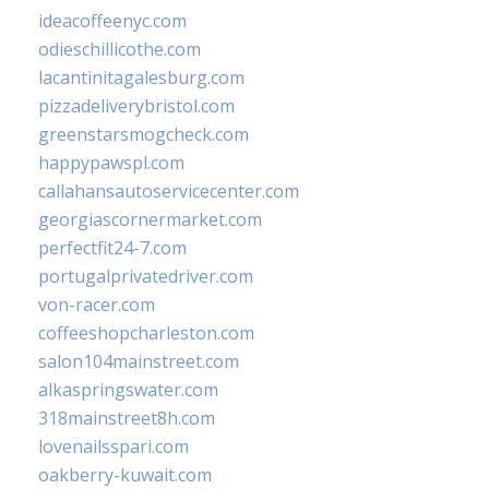
ideacoffeenyc.com
odieschillicothe.com
lacantinitagalesburg.com
pizzadeliverybristol.com
greenstarsmogcheck.com
happypawspl.com
callahansautoservicecenter.com
georgiascornermarket.com
perfectfit24-7.com
portugalprivatedriver.com
von-racer.com
coffeeshopcharleston.com
salon104mainstreet.com
alkaspringswater.com
318mainstreet8h.com
lovenailsspari.com
oakberry-kuwait.com