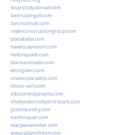
ibsarstudyabroad.com
bennusehgall.com
tsecincinnati.com
roderconstructiongroup.com
plazabatai.com
hawkscayresort.com
hellonquads.com
diarioanimales.com
decogaleri.com
unavozparadios.com
shoes-vert.com
elbotanicopanama.com
shadyoaksrockportrvpark.com
jccoinlaundry.com
kautorepair.com
marjaeswinebar.com
elmazatlanclinton.com