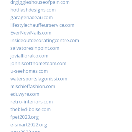
drgiggleshouseofpain.com
hotflashdesigns.com
garagenadeau.com
lifestylechauffeurservice.com
EverNewNails.com
insideoutdecoratingcentre.com
salvatoresinpoint.com
jovialfloralco.com
johnlscotthometeam.com
u-seehomes.com
watersportslagonissi.com
mischieffashion.com
eduwyre.com
retro-interiors.com
theblvd-boise.com
fpet2023.org
e-smart2022.org