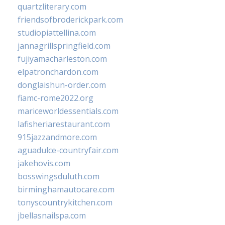
quartzliterary.com
friendsofbroderickpark.com
studiopiattellina.com
jannagrillspringfield.com
fujiyamacharleston.com
elpatronchardon.com
donglaishun-order.com
fiamc-rome2022.org
mariceworldessentials.com
lafisheriarestaurant.com
915jazzandmore.com
aguadulce-countryfair.com
jakehovis.com
bosswingsduluth.com
birminghamautocare.com
tonyscountrykitchen.com
jbellasnailspa.com