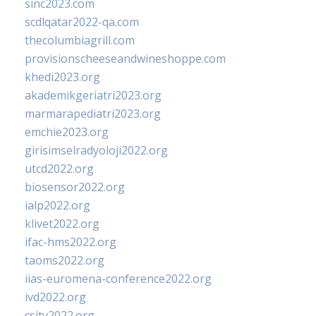
sinc2023.com
scdlqatar2022-qa.com
thecolumbiagrill.com
provisionscheeseandwineshoppe.com
khedi2023.org
akademikgeriatri2023.org
marmarapediatri2023.org
emchie2023.org
girisimselradyoloji2022.org
utcd2022.org
biosensor2022.org
ialp2022.org
klivet2022.org
ifac-hms2022.org
taoms2022.org
iias-euromena-conference2022.org
ivd2022.org
csity2022.org