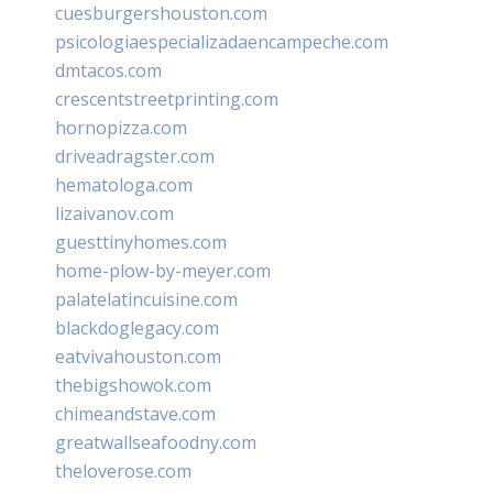
cuesburgershouston.com
psicologiaespecializadaencampeche.com
dmtacos.com
crescentstreetprinting.com
hornopizza.com
driveadragster.com
hematologa.com
lizaivanov.com
guesttinyhomes.com
home-plow-by-meyer.com
palatelatincuisine.com
blackdoglegacy.com
eatvivahouston.com
thebigshowok.com
chimeandstave.com
greatwallseafoodny.com
theloverose.com