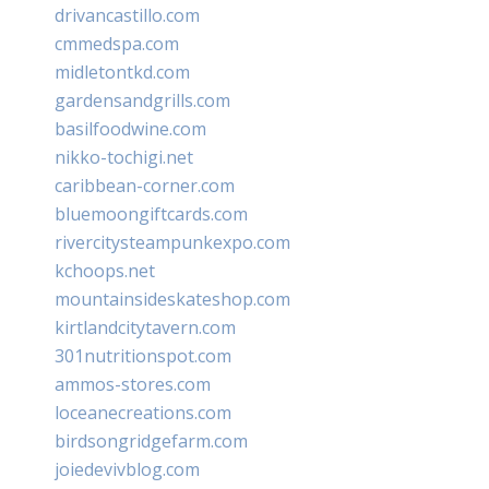
drivancastillo.com
cmmedspa.com
midletontkd.com
gardensandgrills.com
basilfoodwine.com
nikko-tochigi.net
caribbean-corner.com
bluemoongiftcards.com
rivercitysteampunkexpo.com
kchoops.net
mountainsideskateshop.com
kirtlandcitytavern.com
301nutritionspot.com
ammos-stores.com
loceanecreations.com
birdsongridgefarm.com
joiedevivblog.com