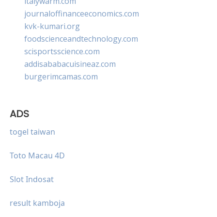
italywarm.com
journaloffinanceeconomics.com
kvk-kumari.org
foodscienceandtechnology.com
scisportsscience.com
addisababacuisineaz.com
burgerimcamas.com
ADS
togel taiwan
Toto Macau 4D
Slot Indosat
result kamboja