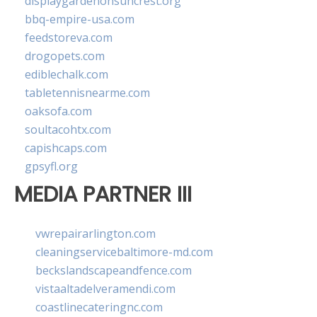
displaygardenonsuncrest.org
bbq-empire-usa.com
feedstoreva.com
drogopets.com
ediblechalk.com
tabletennisnearme.com
oaksofa.com
soultacohtx.com
capishcaps.com
gpsyfl.org
MEDIA PARTNER III
vwrepairarlington.com
cleaningservicebaltimore-md.com
beckslandscapeandfence.com
vistaaltadelveramendi.com
coastlinecateringnc.com