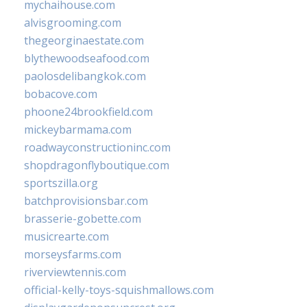
mychaihouse.com
alvisgrooming.com
thegeorginaestate.com
blythewoodseafood.com
paolosdelibangkok.com
bobacove.com
phoone24brookfield.com
mickeybarmama.com
roadwayconstructioninc.com
shopdragonflyboutique.com
sportszilla.org
batchprovisionsbar.com
brasserie-gobette.com
musicrearte.com
morseysfarms.com
riverviewtennis.com
official-kelly-toys-squishmallows.com