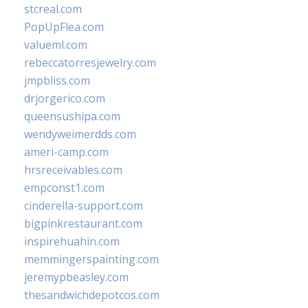
stcreal.com
PopUpFlea.com
valueml.com
rebeccatorresjewelry.com
jmpbliss.com
drjorgerico.com
queensushipa.com
wendyweimerdds.com
ameri-camp.com
hrsreceivables.com
empconst1.com
cinderella-support.com
bigpinkrestaurant.com
inspirehuahin.com
memmingerspainting.com
jeremypbeasley.com
thesandwichdepotcos.com