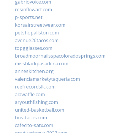
gabriovoice.com
resinflowart.com
p-sports.net
korsairstreetwear.com
petshopallston.com
avenue26tacos.com
topgglasses.com
broadmoornailsspacoloradosprings.com
missblackpasadena.com
anneskitchen.org
valenciamarketytaqueria.com
reefrecordsllc.com
alawaffle.com
aryouthfishing.com
united-basketball.com
tios-tacos.com
cafecito-satx.com
graduacionviu2023.com