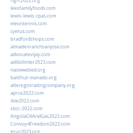
ngrc2022.org
leesfamilyfoods.com
lewis-lewis-cpas.com
eleontennis.com
cyetus.com
bradfordshops.com
almadenranchsanjose.com
advocatevijay.com
adlibilimler2023.com
naswwebed.org
balithut-manado.org
alteregotradingcompany.org
aprce2022.com
ibie2022.com
sbcc-2022.com
AngolaOilAndGas2022.com
Convoy4Freedom2022.com
grur2023.org