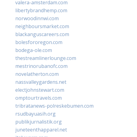
valera-amsterdam.com
libertybrandhemp.com
norwoodinnwi.com
neighboursmarket.com
blackanguscareers.com
bolesfororegon.com
bodega-ole.com
thestreamlinerlounge.com
mestrinorubanofc.com
novelatherton.com
nassvalleygardens.net
electjohnstewart.com
omptourtravels.com
tribratanews-polreskebumen.com
rsudbayuasih.org
publikjurnalistik.org
juneteenthapparel.net