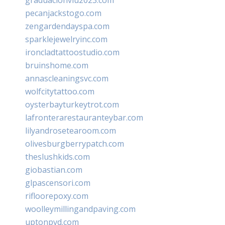
pecanjackstogo.com
zengardendayspa.com
sparklejewelryinc.com
ironcladtattoostudio.com
bruinshome.com
annascleaningsvc.com
wolfcitytattoo.com
oysterbayturkeytrot.com
lafronterarestauranteybar.com
lilyandrosetearoom.com
olivesburgberrypatch.com
theslushkids.com
giobastian.com
glpascensori.com
rifloorepoxy.com
woolleymillingandpaving.com
uptonpvd.com