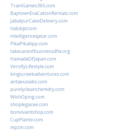
TrainGames365.com
BaytownEvaCationRentals.com
JabalpurCakeDelivery.com
halobjd.com
intelligenceqatar.com
PikaPikaApp.com
takecareofbusinessdfw.org
HamadaOfJapan.com
VersifyLifestyle.com
kingscreekadventures.com
antaeuslabs.com
purelycleanchemdry.com
WishOping.com
shoplegacee.com
bonvivantshop.com
CupPlante.com
mpzin.com