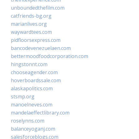
unboundedthefilm.com
catfriends-bg.org
marianlives.org
waywardtees.com
pidfloorsexpress.com
bancodevenezuelaen.com
bettermoodfoodcorporation.com
hingstonnt.com
chooseagender.com
hoverboardssale.com
alaskapolitics.com
stsmp.org
manoelneves.com
mandelaeffectlibrary.com
roselynns.com
balanceyoganj.com
salesforceblogs.com