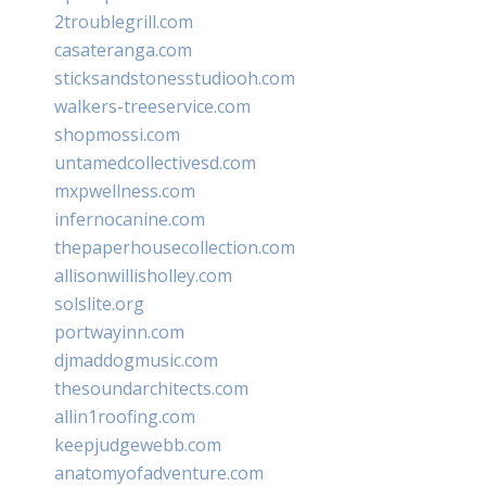
2troublegrill.com
casateranga.com
sticksandstonesstudiooh.com
walkers-treeservice.com
shopmossi.com
untamedcollectivesd.com
mxpwellness.com
infernocanine.com
thepaperhousecollection.com
allisonwillisholley.com
solslite.org
portwayinn.com
djmaddogmusic.com
thesoundarchitects.com
allin1roofing.com
keepjudgewebb.com
anatomyofadventure.com