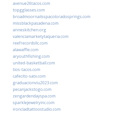
avenue26tacos.com
topgglasses.com
broadmoornailsspacoloradosprings.com
missblackpasadena.com
anneskitchen.org
valenciamarketytaqueria.com
reefrecordsllc.com
alawaffle.com
aryouthfishing.com
united-basketball.com
tios-tacos.com
cafecito-satx.com
graduacionviu2023.com
pecanjackstogo.com
zengardendayspa.com
sparklejewelryinc.com
ironcladtattoostudio.com