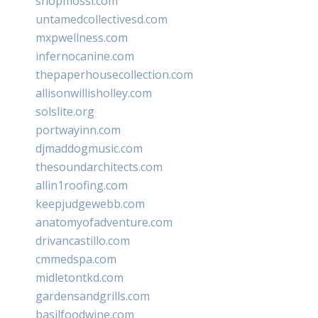
shopmossi.com
untamedcollectivesd.com
mxpwellness.com
infernocanine.com
thepaperhousecollection.com
allisonwillisholley.com
solslite.org
portwayinn.com
djmaddogmusic.com
thesoundarchitects.com
allin1roofing.com
keepjudgewebb.com
anatomyofadventure.com
drivancastillo.com
cmmedspa.com
midletontkd.com
gardensandgrills.com
basilfoodwine.com