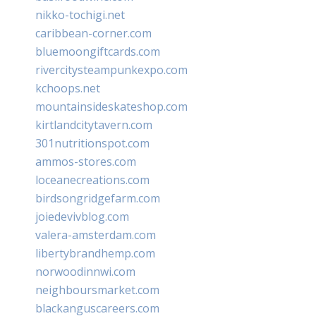
nikko-tochigi.net
caribbean-corner.com
bluemoongiftcards.com
rivercitysteampunkexpo.com
kchoops.net
mountainsideskateshop.com
kirtlandcitytavern.com
301nutritionspot.com
ammos-stores.com
loceanecreations.com
birdsongridgefarm.com
joiedevivblog.com
valera-amsterdam.com
libertybrandhemp.com
norwoodinnwi.com
neighboursmarket.com
blackanguscareers.com