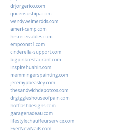
drjorgerico.com
queensushipa.com
wendyweimerdds.com
ameri-camp.com
hrsreceivables.com
empconst1.com
cinderella-support.com
bigpinkrestaurant.com
inspirehuahin.com
memmingerspainting.com
jeremypbeasley.com
thesandwichdepotcos.com
drgiggleshouseofpain.com
hotflashdesigns.com
garagenadeau.com
lifestylechauffeurservice.com
EverNewNails.com