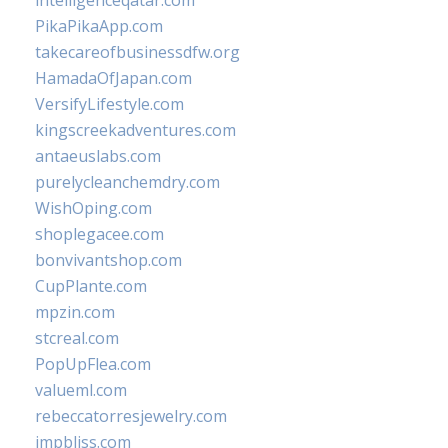
intelligenceqatar.com
PikaPikaApp.com
takecareofbusinessdfw.org
HamadaOfJapan.com
VersifyLifestyle.com
kingscreekadventures.com
antaeuslabs.com
purelycleanchemdry.com
WishOping.com
shoplegacee.com
bonvivantshop.com
CupPlante.com
mpzin.com
stcreal.com
PopUpFlea.com
valueml.com
rebeccatorresjewelry.com
jmpbliss.com