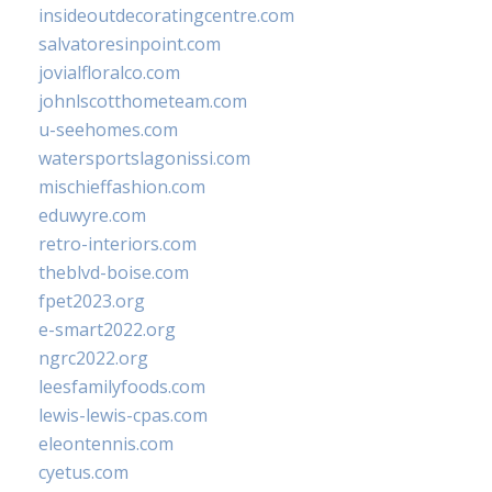
insideoutdecoratingcentre.com
salvatoresinpoint.com
jovialfloralco.com
johnlscotthometeam.com
u-seehomes.com
watersportslagonissi.com
mischieffashion.com
eduwyre.com
retro-interiors.com
theblvd-boise.com
fpet2023.org
e-smart2022.org
ngrc2022.org
leesfamilyfoods.com
lewis-lewis-cpas.com
eleontennis.com
cyetus.com