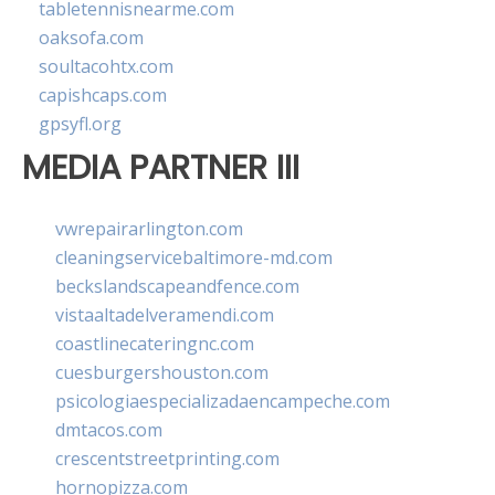
tabletennisnearme.com
oaksofa.com
soultacohtx.com
capishcaps.com
gpsyfl.org
MEDIA PARTNER III
vwrepairarlington.com
cleaningservicebaltimore-md.com
beckslandscapeandfence.com
vistaaltadelveramendi.com
coastlinecateringnc.com
cuesburgershouston.com
psicologiaespecializadaencampeche.com
dmtacos.com
crescentstreetprinting.com
hornopizza.com