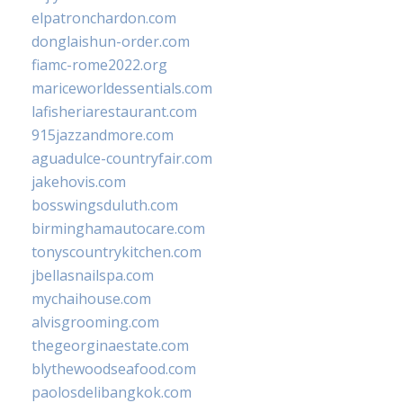
elpatronchardon.com
donglaishun-order.com
fiamc-rome2022.org
mariceworldessentials.com
lafisheriarestaurant.com
915jazzandmore.com
aguadulce-countryfair.com
jakehovis.com
bosswingsduluth.com
birminghamautocare.com
tonyscountrykitchen.com
jbellasnailspa.com
mychaihouse.com
alvisgrooming.com
thegeorginaestate.com
blythewoodseafood.com
paolosdelibangkok.com