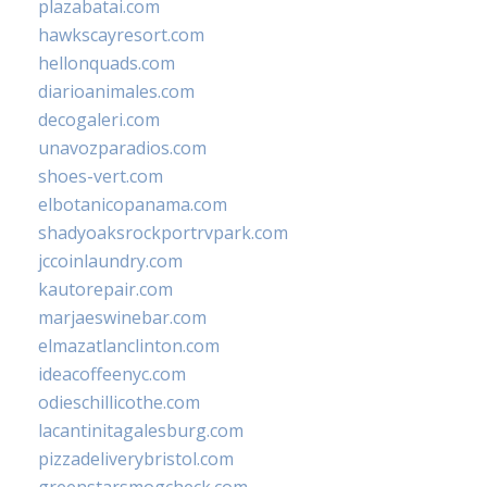
plazabatai.com
hawkscayresort.com
hellonquads.com
diarioanimales.com
decogaleri.com
unavozparadios.com
shoes-vert.com
elbotanicopanama.com
shadyoaksrockportrvpark.com
jccoinlaundry.com
kautorepair.com
marjaeswinebar.com
elmazatlanclinton.com
ideacoffeenyc.com
odieschillicothe.com
lacantinitagalesburg.com
pizzadeliverybristol.com