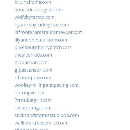
bruinshome.com
annascleaningsvc.com
wolfcitytattoo.com
oysterbayturkeytrot.com
lafronterarestauranteybar.com
lilyandrosetearoom.com
olivesburgberrypatch.com
theslushkids.com
giobastian.com
glpascensori.com
rifloorepoxy.com
woolleymillingandpaving.com
uptonpvd.com
2troublegrill.com
casateranga.com
sticksandstonesstudiooh.com
walkers-treeservice.com