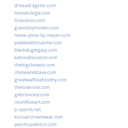
driveadragster.com
hematologa.com
lizaivanov.com
guesttinyhomes.com
home-plow-by-meyer.com
palatelatincuisine.com
blackdoglegacy.com
eatvivahouston.com
thebigshowok.com
chimeandstave.com
greatwallseafoodny.com
theloverose.com
gabriovoice.com
resinflowart.com
p-sports.net
korsairstreetwear.com
petshopallston.com