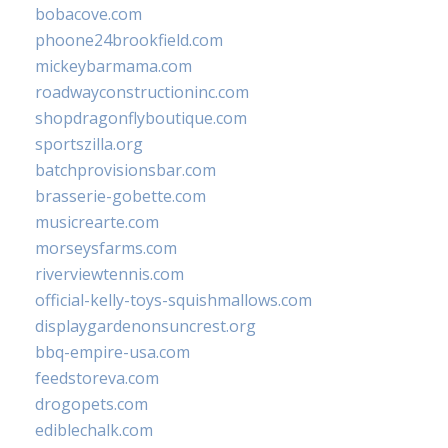
bobacove.com
phoone24brookfield.com
mickeybarmama.com
roadwayconstructioninc.com
shopdragonflyboutique.com
sportszilla.org
batchprovisionsbar.com
brasserie-gobette.com
musicrearte.com
morseysfarms.com
riverviewtennis.com
official-kelly-toys-squishmallows.com
displaygardenonsuncrest.org
bbq-empire-usa.com
feedstoreva.com
drogopets.com
ediblechalk.com