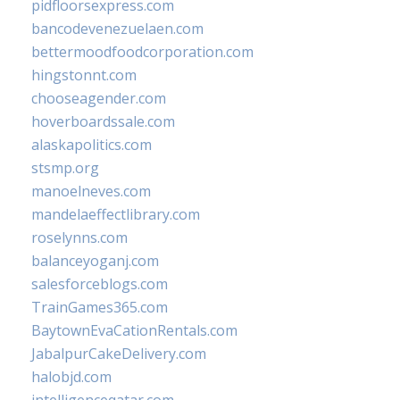
pidfloorsexpress.com
bancodevenezuelaen.com
bettermoodfoodcorporation.com
hingstonnt.com
chooseagender.com
hoverboardssale.com
alaskapolitics.com
stsmp.org
manoelneves.com
mandelaeffectlibrary.com
roselynns.com
balanceyoganj.com
salesforceblogs.com
TrainGames365.com
BaytownEvaCationRentals.com
JabalpurCakeDelivery.com
halobjd.com