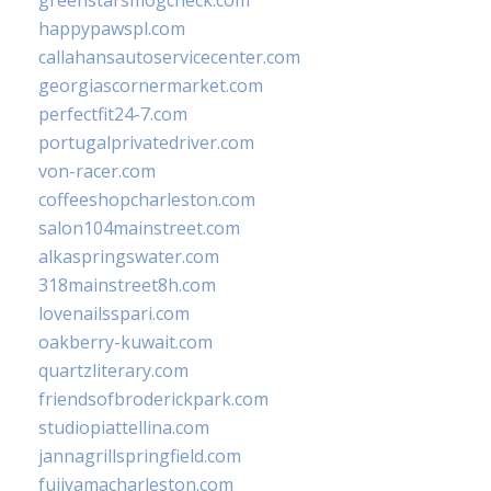
greenstarsmogcheck.com
happypawspl.com
callahansautoservicecenter.com
georgiascornermarket.com
perfectfit24-7.com
portugalprivatedriver.com
von-racer.com
coffeeshopcharleston.com
salon104mainstreet.com
alkaspringswater.com
318mainstreet8h.com
lovenailsspari.com
oakberry-kuwait.com
quartzliterary.com
friendsofbroderickpark.com
studiopiattellina.com
jannagrillspringfield.com
fujiyamacharleston.com