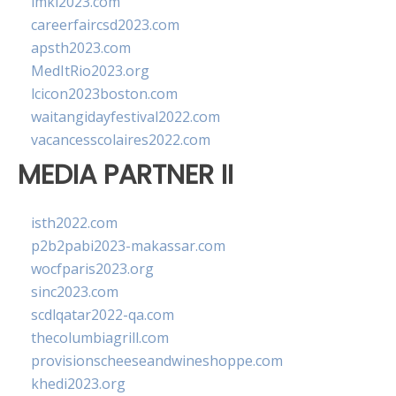
imkl2023.com
careerfaircsd2023.com
apsth2023.com
MedItRio2023.org
lcicon2023boston.com
waitangidayfestival2022.com
vacancesscolaires2022.com
MEDIA PARTNER II
isth2022.com
p2b2pabi2023-makassar.com
wocfparis2023.org
sinc2023.com
scdlqatar2022-qa.com
thecolumbiagrill.com
provisionscheeseandwineshoppe.com
khedi2023.org