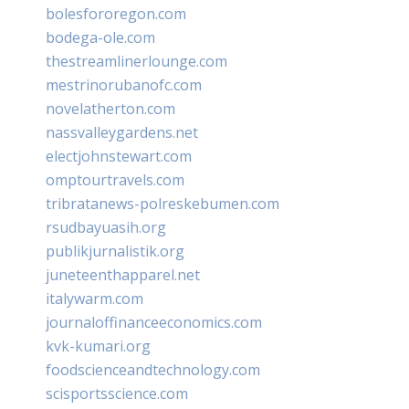
bolesfororegon.com
bodega-ole.com
thestreamlinerlounge.com
mestrinorubanofc.com
novelatherton.com
nassvalleygardens.net
electjohnstewart.com
omptourtravels.com
tribratanews-polreskebumen.com
rsudbayuasih.org
publikjurnalistik.org
juneteenthapparel.net
italywarm.com
journaloffinanceeconomics.com
kvk-kumari.org
foodscienceandtechnology.com
scisportsscience.com