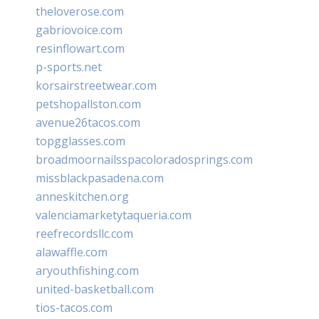
theloverose.com
gabriovoice.com
resinflowart.com
p-sports.net
korsairstreetwear.com
petshopallston.com
avenue26tacos.com
topgglasses.com
broadmoornailsspacoloradosprings.com
missblackpasadena.com
anneskitchen.org
valenciamarketytaqueria.com
reefrecordsllc.com
alawaffle.com
aryouthfishing.com
united-basketball.com
tios-tacos.com