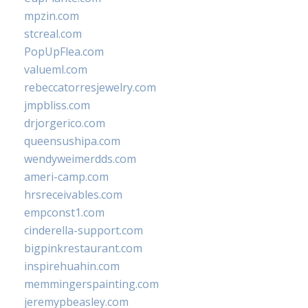
mpzin.com
stcreal.com
PopUpFlea.com
valueml.com
rebeccatorresjewelry.com
jmpbliss.com
drjorgerico.com
queensushipa.com
wendyweimerdds.com
ameri-camp.com
hrsreceivables.com
empconst1.com
cinderella-support.com
bigpinkrestaurant.com
inspirehuahin.com
memmingerspainting.com
jeremypbeasley.com