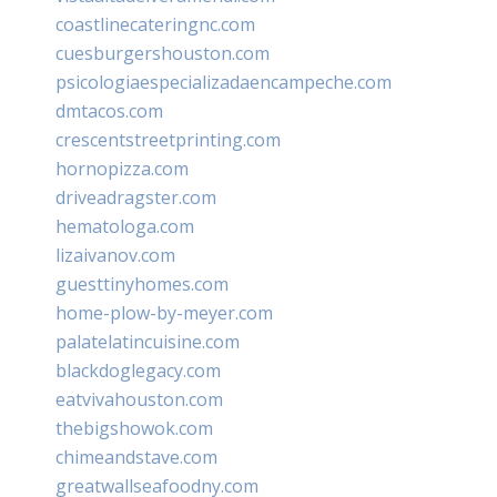
coastlinecateringnc.com
cuesburgershouston.com
psicologiaespecializadaencampeche.com
dmtacos.com
crescentstreetprinting.com
hornopizza.com
driveadragster.com
hematologa.com
lizaivanov.com
guesttinyhomes.com
home-plow-by-meyer.com
palatelatincuisine.com
blackdoglegacy.com
eatvivahouston.com
thebigshowok.com
chimeandstave.com
greatwallseafoodny.com