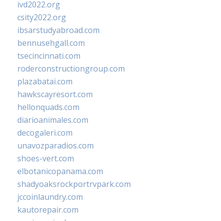
ivd2022.org
csity2022.org
ibsarstudyabroad.com
bennusehgall.com
tsecincinnati.com
roderconstructiongroup.com
plazabatai.com
hawkscayresort.com
hellonquads.com
diarioanimales.com
decogaleri.com
unavozparadios.com
shoes-vert.com
elbotanicopanama.com
shadyoaksrockportrvpark.com
jccoinlaundry.com
kautorepair.com