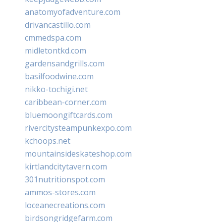
anatomyofadventure.com
drivancastillo.com
cmmedspa.com
midletontkd.com
gardensandgrills.com
basilfoodwine.com
nikko-tochigi.net
caribbean-corner.com
bluemoongiftcards.com
rivercitysteampunkexpo.com
kchoops.net
mountainsideskateshop.com
kirtlandcitytavern.com
301nutritionspot.com
ammos-stores.com
loceanecreations.com
birdsongridgefarm.com