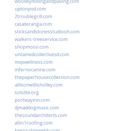
woolleymillingandpaving.com
uptonpvd.com
2troublegrill.com
casateranga.com
sticksandstonesstudiooh.com
walkers-treeservice.com
shopmossi.com
untamedcollectivesd.com
mxpwellness.com
infernocanine.com
thepaperhousecollection.com
allisonwillisholley.com
solslite.org
portwayinn.com
djmaddogmusic.com
thesoundarchitects.com
allin1roofing.com
keepjudgewebb.com