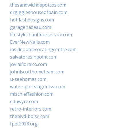
thesandwichdepotcos.com
drgiggleshouseofpain.com
hotflashdesigns.com
garagenadeau.com
lifestylechauffeurservice.com
EverNewNails.com
insideoutdecoratingcentre.com
salvatoresinpoint.com
jovialfloralco.com
johnlscotthometeam.com
u-seehomes.com
watersportslagonissi.com
mischieffashion.com
eduwyre.com
retro-interiors.com
theblvd-boise.com
fpet2023.org