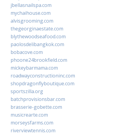
jbellasnailspa.com
mychaihouse.com
alvisgrooming.com
thegeorginaestate.com
blythewoodseafood.com
paolosdelibangkok.com
bobacove.com
phoone24brookfield.com
mickeybarmama.com
roadwayconstructioninc.com
shopdragonflyboutique.com
sportszilla.org
batchprovisionsbar.com
brasserie-gobette.com
musicrearte.com
morseysfarms.com
riverviewtennis.com