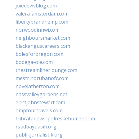
joiedevivblog.com
valera-amsterdam.com
libertybrandhemp.com
norwoodinnwi.com
neighboursmarket.com
blackanguscareers.com
bolesfororegon.com
bodega-ole.com
thestreamlinerlounge.com
mestrinorubanofc.com
novelatherton.com
nassvalleygardens.net
electjohnstewart.com
omptourtravels.com
tribratanews-polreskebumen.com
rsudbayuasih.org
publikjurnalistik.org