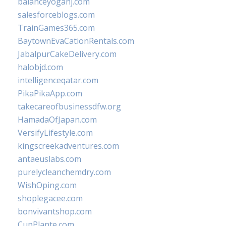
balanceyoganj.com
salesforceblogs.com
TrainGames365.com
BaytownEvaCationRentals.com
JabalpurCakeDelivery.com
halobjd.com
intelligenceqatar.com
PikaPikaApp.com
takecareofbusinessdfw.org
HamadaOfJapan.com
VersifyLifestyle.com
kingscreekadventures.com
antaeuslabs.com
purelycleanchemdry.com
WishOping.com
shoplegacee.com
bonvivantshop.com
CupPlante.com