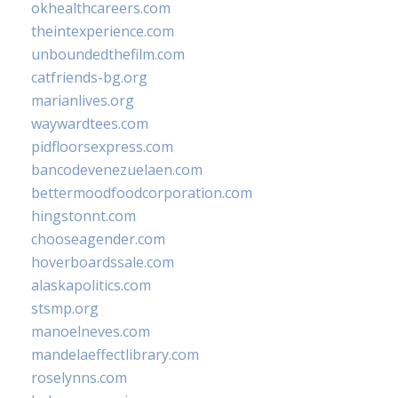
okhealthcareers.com
theintexperience.com
unboundedthefilm.com
catfriends-bg.org
marianlives.org
waywardtees.com
pidfloorsexpress.com
bancodevenezuelaen.com
bettermoodfoodcorporation.com
hingstonnt.com
chooseagender.com
hoverboardssale.com
alaskapolitics.com
stsmp.org
manoelneves.com
mandelaeffectlibrary.com
roselynns.com