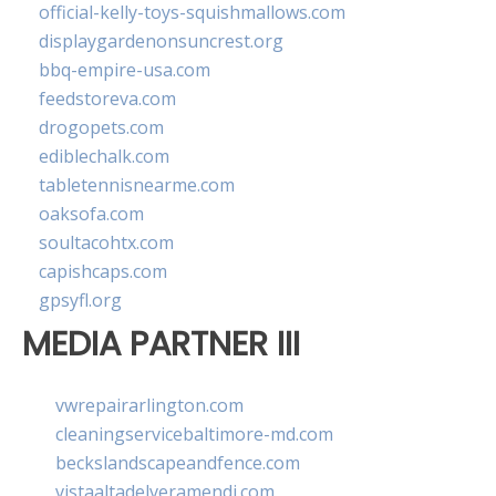
official-kelly-toys-squishmallows.com
displaygardenonsuncrest.org
bbq-empire-usa.com
feedstoreva.com
drogopets.com
ediblechalk.com
tabletennisnearme.com
oaksofa.com
soultacohtx.com
capishcaps.com
gpsyfl.org
MEDIA PARTNER III
vwrepairarlington.com
cleaningservicebaltimore-md.com
beckslandscapeandfence.com
vistaaltadelveramendi.com