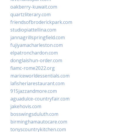
oakberry-kuwait.com
quartzliterary.com
friendsofbroderickpark.com
studiopiattellina.com
jannagrillspringfield.com
fujiyamacharleston.com
elpatronchardon.com
donglaishun-order.com
fiamc-rome2022.org
mariceworldessentials.com
lafisheriarestaurant.com
915jazzandmore.com
aguadulce-countryfair.com
jakehovis.com
bosswingsduluth.com
birminghamautocare.com
tonyscountrykitchen.com