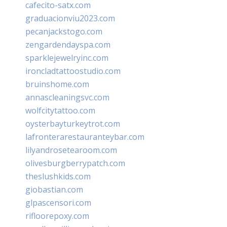
cafecito-satx.com
graduacionviu2023.com
pecanjackstogo.com
zengardendayspa.com
sparklejewelryinc.com
ironcladtattoostudio.com
bruinshome.com
annascleaningsvc.com
wolfcitytattoo.com
oysterbayturkeytrot.com
lafronterarestauranteybar.com
lilyandrosetearoom.com
olivesburgberrypatch.com
theslushkids.com
giobastian.com
glpascensori.com
rifloorepoxy.com