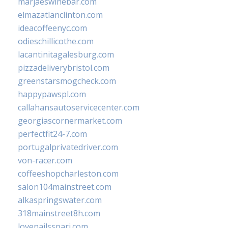
marjaeswinebar.com
elmazatlanclinton.com
ideacoffeenyc.com
odieschillicothe.com
lacantinitagalesburg.com
pizzadeliverybristol.com
greenstarsmogcheck.com
happypawspl.com
callahansautoservicecenter.com
georgiascornermarket.com
perfectfit24-7.com
portugalprivatedriver.com
von-racer.com
coffeeshopcharleston.com
salon104mainstreet.com
alkaspringswater.com
318mainstreet8h.com
lovenailsspari.com