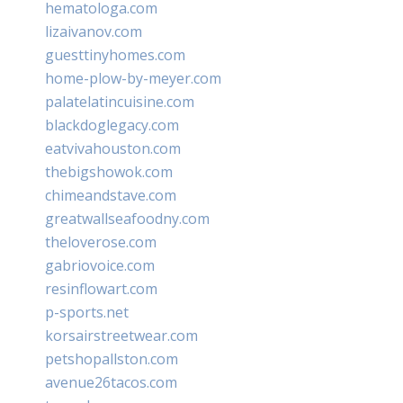
hematologa.com
lizaivanov.com
guesttinyhomes.com
home-plow-by-meyer.com
palatelatincuisine.com
blackdoglegacy.com
eatvivahouston.com
thebigshowok.com
chimeandstave.com
greatwallseafoodny.com
theloverose.com
gabriovoice.com
resinflowart.com
p-sports.net
korsairstreetwear.com
petshopallston.com
avenue26tacos.com