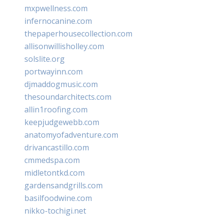
mxpwellness.com
infernocanine.com
thepaperhousecollection.com
allisonwillisholley.com
solslite.org
portwayinn.com
djmaddogmusic.com
thesoundarchitects.com
allin1roofing.com
keepjudgewebb.com
anatomyofadventure.com
drivancastillo.com
cmmedspa.com
midletontkd.com
gardensandgrills.com
basilfoodwine.com
nikko-tochigi.net