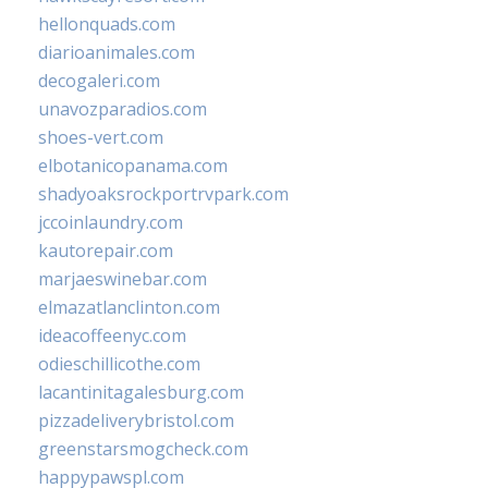
hellonquads.com
diarioanimales.com
decogaleri.com
unavozparadios.com
shoes-vert.com
elbotanicopanama.com
shadyoaksrockportrvpark.com
jccoinlaundry.com
kautorepair.com
marjaeswinebar.com
elmazatlanclinton.com
ideacoffeenyc.com
odieschillicothe.com
lacantinitagalesburg.com
pizzadeliverybristol.com
greenstarsmogcheck.com
happypawspl.com