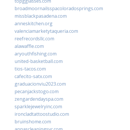
topgglasses.com
broadmoornailsspacoloradosprings.com
missblackpasadena.com
anneskitchen.org
valenciamarketytaqueria.com
reefrecordsllc.com
alawaffle.com
aryouthfishing.com
united-basketball.com
tios-tacos.com
cafecito-satx.com
graduacionviu2023.com
pecanjackstogo.com
zengardendayspa.com
sparklejewelryinc.com
ironcladtattoostudio.com
bruinshome.com
annascleaningsvc.com