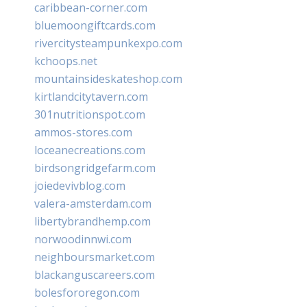
caribbean-corner.com
bluemoongiftcards.com
rivercitysteampunkexpo.com
kchoops.net
mountainsideskateshop.com
kirtlandcitytavern.com
301nutritionspot.com
ammos-stores.com
loceanecreations.com
birdsongridgefarm.com
joiedevivblog.com
valera-amsterdam.com
libertybrandhemp.com
norwoodinnwi.com
neighboursmarket.com
blackanguscareers.com
bolesfororegon.com