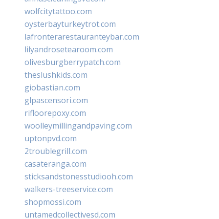
wolfcitytattoo.com
oysterbayturkeytrot.com
lafronterarestauranteybar.com
lilyandrosetearoom.com
olivesburgberrypatch.com
theslushkids.com
giobastian.com
glpascensori.com
rifloorepoxy.com
woolleymillingandpaving.com
uptonpvd.com
2troublegrill.com
casateranga.com
sticksandstonesstudiooh.com
walkers-treeservice.com
shopmossi.com
untamedcollectivesd.com