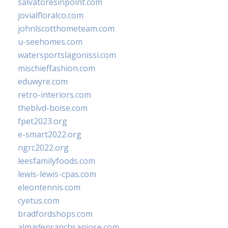
salvatoresinpoint.com
jovialfloralco.com
johnlscotthometeam.com
u-seehomes.com
watersportslagonissi.com
mischieffashion.com
eduwyre.com
retro-interiors.com
theblvd-boise.com
fpet2023.org
e-smart2022.org
ngrc2022.org
leesfamilyfoods.com
lewis-lewis-cpas.com
eleontennis.com
cyetus.com
bradfordshops.com
almadenranchsanjose.com