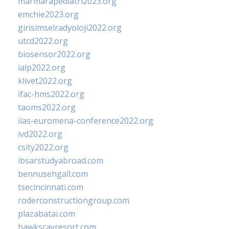
marmarapediatri2023.org
emchie2023.org
girisimselradyoloji2022.org
utcd2022.org
biosensor2022.org
ialp2022.org
klivet2022.org
ifac-hms2022.org
taoms2022.org
iias-euromena-conference2022.org
ivd2022.org
csity2022.org
ibsarstudyabroad.com
bennusehgall.com
tsecincinnati.com
roderconstructiongroup.com
plazabatai.com
hawkscayresort.com