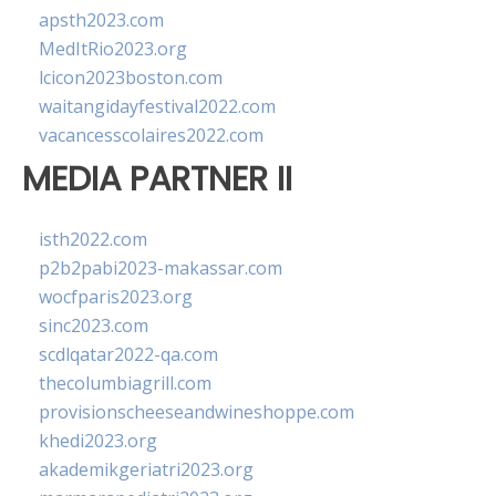
apsth2023.com
MedItRio2023.org
lcicon2023boston.com
waitangidayfestival2022.com
vacancesscolaires2022.com
MEDIA PARTNER II
isth2022.com
p2b2pabi2023-makassar.com
wocfparis2023.org
sinc2023.com
scdlqatar2022-qa.com
thecolumbiagrill.com
provisionscheeseandwineshoppe.com
khedi2023.org
akademikgeriatri2023.org