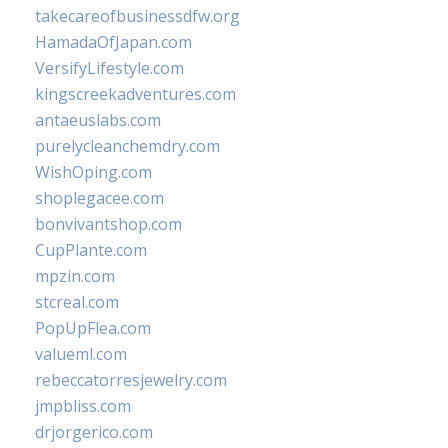
takecareofbusinessdfw.org
HamadaOfJapan.com
VersifyLifestyle.com
kingscreekadventures.com
antaeuslabs.com
purelycleanchemdry.com
WishOping.com
shoplegacee.com
bonvivantshop.com
CupPlante.com
mpzin.com
stcreal.com
PopUpFlea.com
valueml.com
rebeccatorresjewelry.com
jmpbliss.com
drjorgerico.com