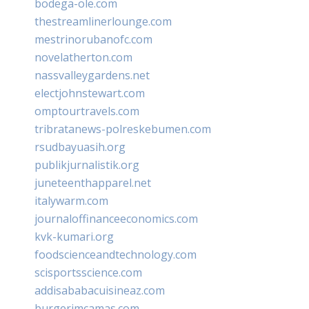
bodega-ole.com
thestreamlinerlounge.com
mestrinorubanofc.com
novelatherton.com
nassvalleygardens.net
electjohnstewart.com
omptourtravels.com
tribratanews-polreskebumen.com
rsudbayuasih.org
publikjurnalistik.org
juneteenthapparel.net
italywarm.com
journaloffinanceeconomics.com
kvk-kumari.org
foodscienceandtechnology.com
scisportsscience.com
addisababacuisineaz.com
burgerimcamas.com