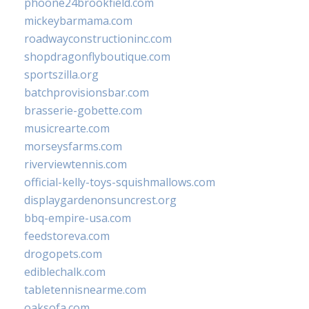
phoone24brookfield.com
mickeybarmama.com
roadwayconstructioninc.com
shopdragonflyboutique.com
sportszilla.org
batchprovisionsbar.com
brasserie-gobette.com
musicrearte.com
morseysfarms.com
riverviewtennis.com
official-kelly-toys-squishmallows.com
displaygardenonsuncrest.org
bbq-empire-usa.com
feedstoreva.com
drogopets.com
ediblechalk.com
tabletennisnearme.com
oaksofa.com