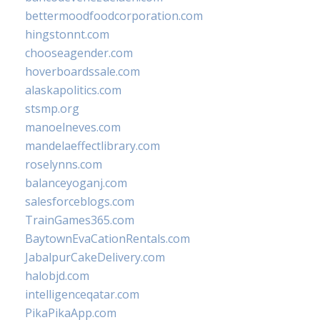
bettermoodfoodcorporation.com
hingstonnt.com
chooseagender.com
hoverboardssale.com
alaskapolitics.com
stsmp.org
manoelneves.com
mandelaeffectlibrary.com
roselynns.com
balanceyoganj.com
salesforceblogs.com
TrainGames365.com
BaytownEvaCationRentals.com
JabalpurCakeDelivery.com
halobjd.com
intelligenceqatar.com
PikaPikaApp.com