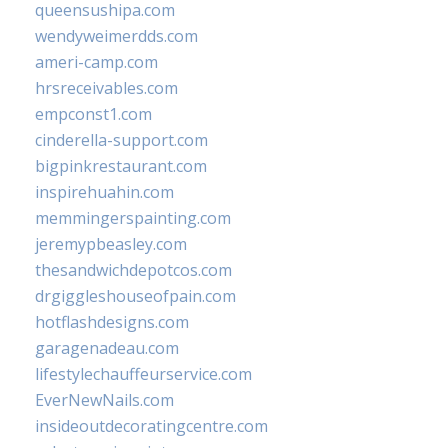
queensushipa.com
wendyweimerdds.com
ameri-camp.com
hrsreceivables.com
empconst1.com
cinderella-support.com
bigpinkrestaurant.com
inspirehuahin.com
memmingerspainting.com
jeremypbeasley.com
thesandwichdepotcos.com
drgiggleshouseofpain.com
hotflashdesigns.com
garagenadeau.com
lifestylechauffeurservice.com
EverNewNails.com
insideoutdecoratingcentre.com