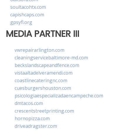
soultacohtx.com
capishcaps.com
gpsyfl.org
MEDIA PARTNER III
vwrepairarlington.com
cleaningservicebaltimore-md.com
beckslandscapeandfence.com
vistaaltadelveramendi.com
coastlinecateringnc.com
cuesburgershouston.com
psicologiaespecializadaencampeche.com
dmtacos.com
crescentstreetprinting.com
hornopizza.com
driveadragster.com