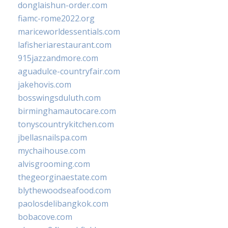
donglaishun-order.com
fiamc-rome2022.org
mariceworldessentials.com
lafisheriarestaurant.com
915jazzandmore.com
aguadulce-countryfair.com
jakehovis.com
bosswingsduluth.com
birminghamautocare.com
tonyscountrykitchen.com
jbellasnailspa.com
mychaihouse.com
alvisgrooming.com
thegeorginaestate.com
blythewoodseafood.com
paolosdelibangkok.com
bobacove.com